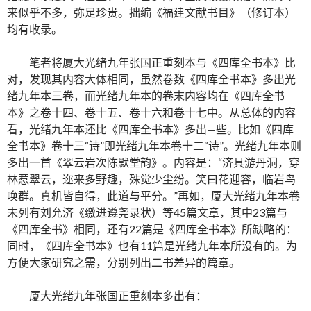
来似乎不多，弥足珍贵。拙编《福建文献书目》（修订本）
均有收录。
笔者将厦大光绪九年张国正重刻本与《四库全书本》比
对，发现其内容大体相同，虽然卷数《四库全书本》多出光
绪九年本三卷，而光绪九年本的卷末内容均在《四库全书
本》之卷十四、卷十五、卷十六和卷十七中。从总体的内容
看，光绪九年本还比《四库全书本》多出—些。比如《四库
全书本》卷十三“诗”即光绪九年本卷十二“诗”。光绪九年本则
多出一首《翠云岩次陈默堂韵》。内容是：“济具游丹洞，穿
林惹翠云，迩来多野趣，殊觉少尘纷。笑曰花迎容，临岩鸟
唤群。真机皆自得，此道与平分。”再如，厦大光绪九年本卷
末列有刘允济《缴进遵尧录状）等45篇文章，其中23篇与
《四库全书》相同，还有22篇是《四库全书本》所缺略的：
同时，《四库全书本》也有11篇是光绪九年本所没有的。为
方便大家研究之需，分别列出二书差异的篇章。
厦大光绪九年张国正重刻本多出有：