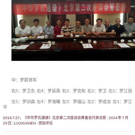
中：罗箭将军
右5：罗卫东 右4：罗延禹 右3：罗克和 右2：罗卫 右1：罗江润
左5：罗训森 左4：罗海曦 左3：罗福山 左2：罗成龙 左1：罗江
华
2014.7.27，《中华罗氏通谱》北京第二次座谈会筹备会代表合影
2014 年 7 月
29 日
LUOXUNSEN
添加评论