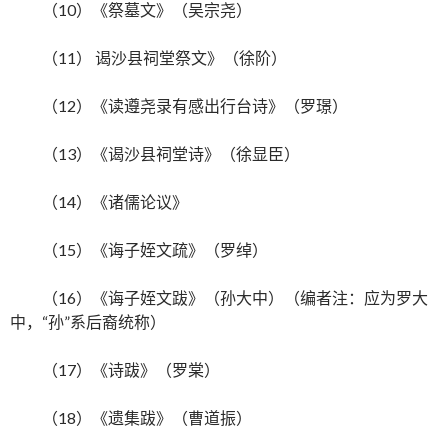
（10）《祭墓文》（吴宗尧）
（11） 谒沙县祠堂祭文》（徐阶）
（12）《读遵尧录有感出行台诗》（罗璟）
（13）《谒沙县祠堂诗》（徐显臣）
（14）《诸儒论议》
（15）《诲子姪文疏》（罗绰）
（16）《诲子姪文跋》（孙大中）（编者注：应为罗大
中，“孙”系后裔统称）
（17）《诗跋》（罗棠）
（18）《遗集跋》（曹道振）