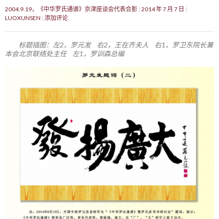
2004.9.19，《中华罗氏通谱》京津座谈会代表合影
2014 年 7 月 7 日
LUOXUNSEN
添加评论
标题插图：左2，罗元发 右2，王在齐夫人 右1，罗卫东院长兼
本会北京联络处主任 左1，罗训森总编