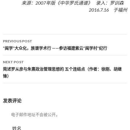
来源：2007年版《中华罗氏通谱》 录入：罗训森
2016.7.16 于福州
PREVIOUS POST
Post navigation
“闽学”大众化，族谱学术行 ——参访福建紫云“闽学村”纪行
NEXT POST
简述罗从彦与朱熹政治管理思想的 五个连结点（作者：徐刚、胡继
锋）
发表评论
电子邮件地址不会被公开。
姓名