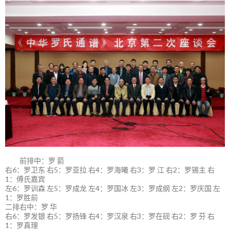
前排中：罗 箭
右6：罗卫东 右5：罗亚拉 右4：罗海曦 右3：罗 江 右2：罗锡主 右
1：傅氏嘉宾
左6：罗训森 左5：罗成龙 左4：罗国冰 左3：罗成纲 左2：罗庆国 左
1：罗胜前
二排右中：罗 华
右6：罗发银 右5：罗扬锋 右4：罗汉泉 右3：罗在砚 右2：罗 芬 右
1：罗真理