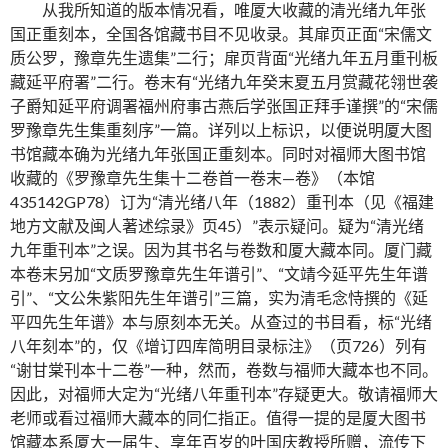
从我所知道的版本情况看，唯厦大收藏的清光绪九年张
国正重刻本，全国各馆藏书目不见收录。其扉页正面“宋儒文
质公罗，豫章先生遗集”二行；扉页背面“光绪九年五月重刊板
藏延平府署”二行。卷末有“光绪九年癸末夏五月赏藏花翎世袭
子爵知延平府调署福州府事古燕后学张国正拜手谨撰”的“宋儒
罗豫章先生集重刻序”一篇。详列以上标识，以便说明厦大图
书馆藏本确为光绪九年张国正重刻本。同时对福师大图书馆
收藏的《罗豫章先生集十二卷首一卷末—卷》（本馆
435142GP78）订为“清光绪八年（1882）重刊本（见《福建
地方文献及闽人著述综录》页45）”表示疑问。疑为“清光绪
九年重刊本”之误。因为其书名与卷数和厦大藏本同。厦门藏
本卷末另加“文质罗豫章先生年谱引”、“文靖今延平先生年谱
引”、“文公朱紫阳先生年谱引”三篇，实为清毛念恃撰的《延
平四先生年谱》本与原刻本无关。从查过的书目看，标“光绪
八年刻本”的，仅《增订四库简明目录标注》（页726）列有
“谢甘棠刊本十二卷”一种，然而，卷数与福师大藏本也不同。
因此，对福师大定为“光绪八年重刊本”存疑更大。敬请福师大
老师或看过福师大藏本的同仁指正。值得一提的是厦大图书
馆藏本系厦大一届生、享年百岁的叶国庆教授所赠，流传下