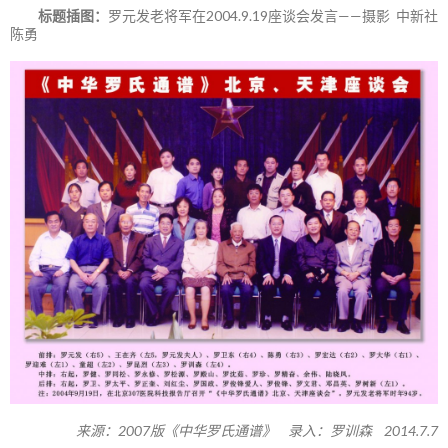
标题插图：
罗元发老将军在2004.9.19座谈会发言——摄影 中新社
陈勇
来源：2007版《中华罗氏通谱》 录入：罗训森 2014.7.7