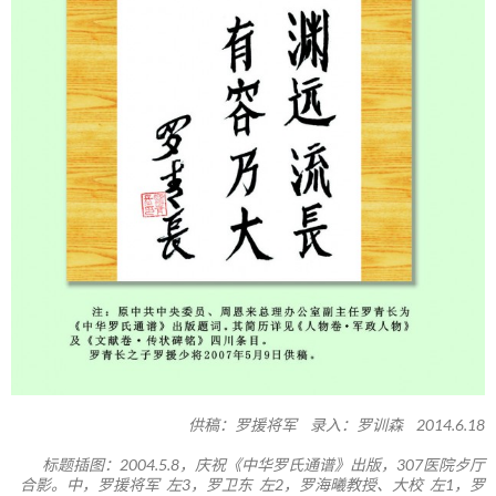
供稿：罗援将军 录入：罗训森 2014.6.18
标题插图：2004.5.8，庆祝《中华罗氏通谱》出版，307医院歺厅
合影。中，罗援将军 左3，罗卫东 左2，罗海曦教授、大校 左1，罗