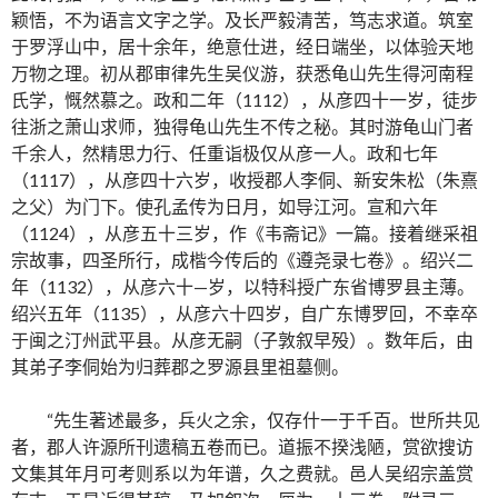
颖悟，不为语言文字之学。及长严毅清苦，笃志求道。筑室
于罗浮山中，居十余年，绝意仕进，经日端坐，以体验天地
万物之理。初从郡审律先生吴仪游，获悉龟山先生得河南程
氏学，慨然慕之。政和二年（1112），从彦四十一岁，徒步
往浙之萧山求师，独得龟山先生不传之秘。其时游龟山门者
千余人，然精思力行、任重诣极仅从彦一人。政和七年
（1117），从彦四十六岁，收授郡人李侗、新安朱松（朱熹
之父）为门下。使孔孟传为日月，如导江河。宣和六年
（1124），从彦五十三岁，作《韦斋记》一篇。接着继采祖
宗故事，四圣所行，成楷今传后的《遵尧录七卷》。绍兴二
年（1132），从彦六十—岁，以特科授广东省博罗县主薄。
绍兴五年（1135），从彦六十四岁，自广东博罗回，不幸卒
于闽之汀州武平县。从彦无嗣（子敦叙早殁）。数年后，由
其弟子李侗始为归葬郡之罗源县里祖墓侧。
“先生著述最多，兵火之余，仅存什一于千百。世所共见
者，郡人许源所刊遗稿五卷而已。道振不揆浅陋，赏欲搜访
文集其年月可考则系以为年谱，久之费就。邑人吴绍宗盖赏