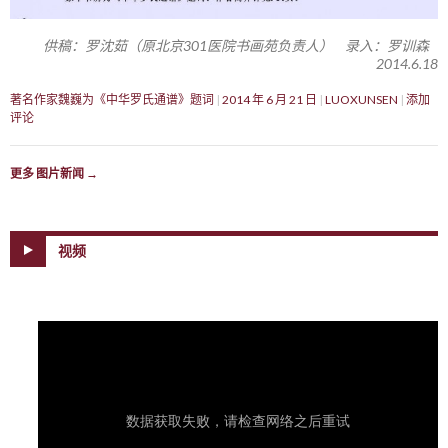
供稿：罗沈茹（原北京301医院书画苑负责人） 录入：罗训森
2014.6.18
著名作家魏巍为《中华罗氏通谱》题词
2014 年 6 月 21 日
LUOXUNSEN
添加
评论
更多 图片新闻
→
视频