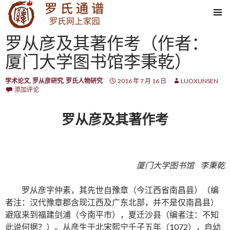
SKIP TO CONTENT
罗从彦及其著作考（作者：
厦门大学图书馆李秉乾）
学术论文
,
罗从彦研究
,
罗氏人物研究
2016 年 7 月 16 日
LUOXUNSEN
添加评论
罗从彦及其著作考
厦门大学图书馆 李秉乾
罗从彦字仲素，其先世自豫章（今江西省南昌县）（编
者注：汉代豫章郡含现江西及广东北部，并不是仅南昌县）
避寇来到福建剑浦（今南平市），夏迁沙县（编者注：不知
此说何据？）。从彦生于北宋熙宁壬子五年（1072），自幼