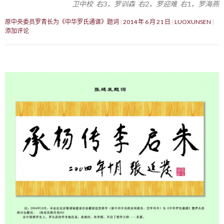
卫中校 右3，罗训森 右2，罗迎难 右1，罗海燕
原中央委员罗青长为《中华罗氏通谱》题词
2014 年 6 月 21 日
LUOXUNSEN
添加评论