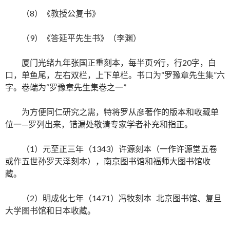
（8）《教授公复书》
（9）《答延平先生书》（李渊）
厦门光绪九年张国正重刻本，每半页9行，行20字，白
口，单鱼尾，左右双栏，上下单栏。书口为“罗豫章先生集”六
字。卷端为“罗豫章先生集卷之一”
为方便同仁研究之需，特将罗从彦著作的版本和收藏单
位一—罗列出来，错漏处敬请专家学者补充和指正。
（1）元至正三年（1343）许源刻本（一作许源堂五卷
或作五世孙罗天泽刻本），南京图书馆和福师大图书馆收
藏。
（2）明成化七年（1471）冯牧刻本 北京图书馆、复旦
大学图书馆和日本收藏。