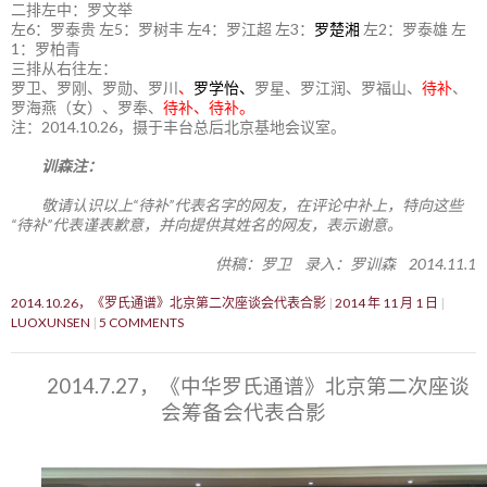
二排左中：罗文举
左6：罗泰贵 左5：罗树丰 左4：罗江超 左3：
罗楚湘
左2：罗泰雄 左
1：罗柏青
三排从右往左：
罗卫、罗刚、罗勋、罗川
、
罗学怡、
罗星、罗江润、罗福山、
待补
、
罗海燕（女）、罗奉、
待补、待补。
注：2014.10.26，摄于丰台总后北京基地会议室。
训森注：
敬请认识以上“待补”代表名字的网友，在评论中补上，特向这些
“待补”代表谨表歉意，并向提供其姓名的网友，表示谢意。
供稿：罗卫 录入：罗训森 2014.11.1
2014.10.26，《罗氏通谱》北京第二次座谈会代表合影
2014 年 11 月 1 日
LUOXUNSEN
5 COMMENTS
2014.7.27，《中华罗氏通谱》北京第二次座谈
会筹备会代表合影