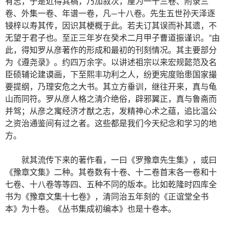
有志，于是近得其稿，乃加叙次，厘为一十三卷、附录三
卷、外集一卷、年谱一卷，凡—十八卷。先生五世孙天泽逐
锓梓以寿其传，因识其梗概于此。若夫订其误而补其遗，不
无望于君子也。至正三年岁在癸术二月甲子曹道振谨识。”由
此，得知罗从彦著作的形成和最初的刊刻情况。其主要部分
为《遵尧录》。约四万余字。以讲述祖宗以来宏规懿范及名
臣硕辅论建谟画，下至熙丰功利之人，纷更宪度贻患国家撮
要提纲，乃理安危之大书。其立方垂训，继往开来，真与龟
山而同符。罗从彦人格之清介绝俗，辟邪翼正，真与鲁斋而
并驾；从彦之寓经济才猷之志，发精神心术之蕴，追比温公
之资治通鉴间有过之者。这些都是我们今天纪念和学习的地
方。
就其流传下来的著作看，一曰《罗豫章先生集》，或曰
《豫章文集》二种。其卷数有十卷、十二卷首末各一卷和十
七卷、十八卷等等四、五种不同的版本。比如乾隆时四库全
书为《豫章文集十七卷》，清同治五年刻的《正谊堂全书
本》为十卷。《丛书集成初编本》也是十卷本。