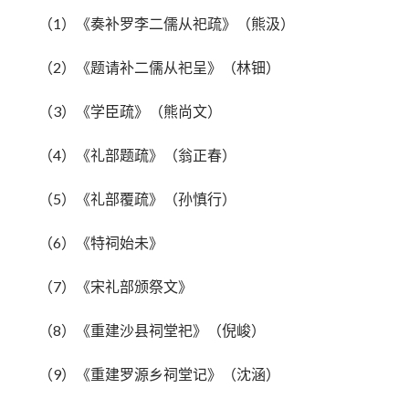
（1）《奏补罗李二儒从祀疏》（熊汲）
（2）《题请补二儒从祀呈》（林钿）
（3）《学臣疏》（熊尚文）
（4）《礼部题疏》（翁正春）
（5）《礼部覆疏》（孙慎行）
（6）《特祠始未》
（7）《宋礼部颁祭文》
（8）《重建沙县祠堂祀》（倪峻）
（9）《重建罗源乡祠堂记》（沈涵）