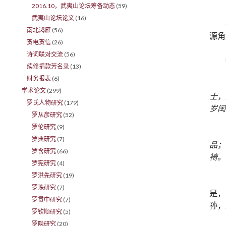
2016.10，武夷山论坛筹备动态
(59)
武夷山论坛论文
(16)
南北鸿雁
(56)
源角
贺电贺信
(26)
诗词联对交流
(56)
续修捐款芳名录
(13)
财务报表
(6)
学术论文
(299)
士，
罗氏人物研究
(179)
岁闰
罗从彦研究
(52)
罗伦研究
(9)
罗典研究
(7)
品；
罗含研究
(66)
裿。
罗宪研究
(4)
罗洪先研究
(19)
罗珠研究
(7)
是，
罗贯中研究
(7)
孙，
罗钦顺研究
(5)
罗隐研究
(20)