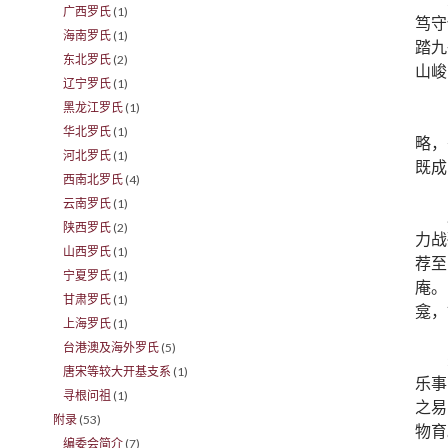
广西罗氏
(1)
笃守
海南罗氏
(1)
踏九
东北罗氏
(2)
山峻
辽宁罗氏
(1)
黑龙江罗氏
(1)
华北罗氏
(1)
略，
河北罗氏
(1)
既成
西南北罗氏
(4)
云南罗氏
(1)
陕西罗氏
(2)
力战
山西罗氏
(1)
荐至
宁夏罗氏
(1)
庵。
甘肃罗氏
(1)
龛，
上海罗氏
(1)
台港澳及海外罗氏
(5)
唐宋等较大开基支系
(1)
乐事
寻根问祖
(1)
之易
附录
(53)
物育
编委会简介
(7)