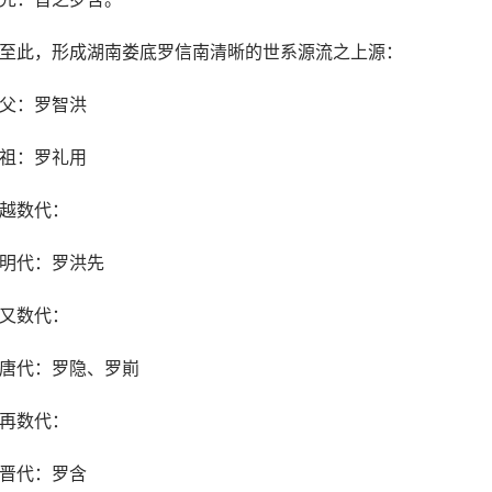
至此，形成湖南娄底罗信南清晰的世系源流之上源：
父：罗智洪
祖：罗礼用
越数代：
明代：罗洪先
又数代：
唐代：罗隐、罗崱
再数代：
晋代：罗含