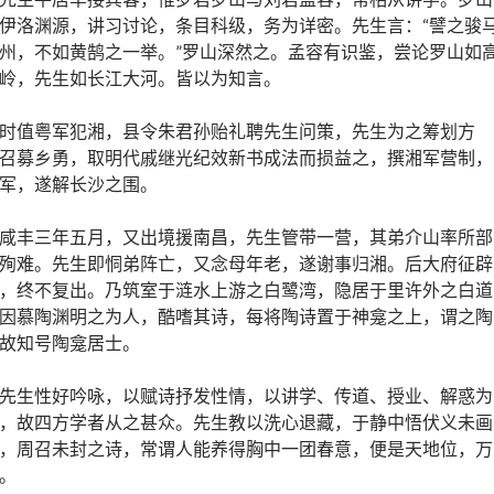
伊洛渊源，讲习讨论，条目科级，务为详密。先生言：“譬之骏
州，不如黄鹄之一举。”罗山深然之。孟容有识鉴，尝论罗山如
岭，先生如长江大河。皆以为知言。
时值粤军犯湘，县令朱君孙贻礼聘先生问策，先生为之筹划方
召募乡勇，取明代戚继光纪效新书成法而损益之，撰湘军营制，
军，遂解长沙之围。
咸丰三年五月，又出境援南昌，先生管带一营，其弟介山率所部
殉难。先生即恫弟阵亡，又念母年老，遂谢事归湘。后大府征辟
，终不复出。乃筑室于涟水上游之白鹭湾，隐居于里许外之白道
因慕陶渊明之为人，酷嗜其诗，每将陶诗置于神龛之上，谓之陶
故知号陶龛居士。
先生性好吟咏，以赋诗抒发性情，以讲学、传道、授业、解惑为
，故四方学者从之甚众。先生教以洗心退藏，于静中悟伏义未画
，周召未封之诗，常谓人能养得胸中一团春意，便是天地位，万
。