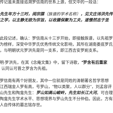
传记虽未直接追溯罗信南的世系上源，但文中的一段话：
先生年方十三时，阅宗牒
（族谱的学术名称）
，见文庄讳洪先传
之学，以主静无欲为宗旨，以收摄保聚为工夫，遂憬然志于圣
此段记述，确认：罗信南从十三岁开始，即接触族谱，以先祖罗
为榜样，深受中华罗氏优秀传统文化影响，其所在湖南娄底罗氏
，与明朝状元罗洪先是同一支系，即江西吉安罗崱支系。
明·罗洪先，在其《念庵文集》中，留下诗歌，
“罗含有后重家
，
认同认可晋之罗含为先祖。
罗信南有两个好朋友，其中一位就是同姓的清朝著名哲学思想
江西瑞金人罗有高，号罗山，“物以类聚，人以群分”，刘孟容评
山先生和陶龛先生：
罗山如高山峻岭，先生如长江大河
。可合理
陶龛先生学术水平、思想境界与罗山先生不分仲伯。因此，方有
人自传体的墓志铭存世。