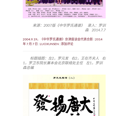
来源：2007版《中华罗氏通谱》 录入：罗训
森 2014.7.7
2004.9.19，《中华罗氏通谱》京津座谈会代表合影
2014
年 7 月 7 日
LUOXUNSEN
添加评论
标题插图：左2，罗元发 右2，王在齐夫人 右
1，罗卫东院长兼本会北京联络处主任 左1，罗训
森总编