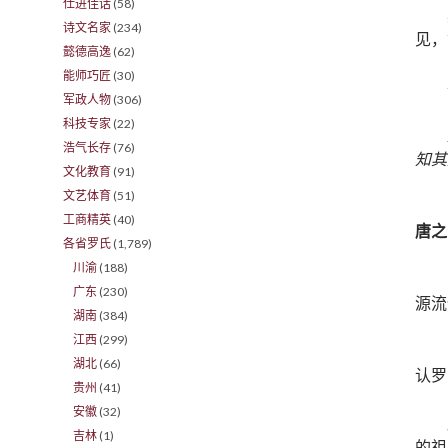
仕进佳话
(58)
诗文名家
(234)
见，
懿德高逸
(62)
能师巧匠
(30)
军政人物
(306)
科技专家
(22)
浩气长存
(76)
知其
文化教育
(91)
文艺体育
(51)
工商精英
(40)
唐之
各省罗氏
(1,789)
川渝
(188)
广东
(230)
源流
湖南
(384)
江西
(299)
湖北
(66)
认罗
贵州
(41)
安徽
(32)
吉林
(1)
的祖