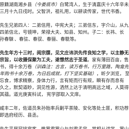
原籍湖南湘乡县
（今娄底市）
白鹭湾人，生于清嘉庆十六年辛未
三月十九日戌时。父智洪，祖礼用，以耕读传家，世代书香。
先生兄弟四人：二弟信用，中宪大夫；三弟信东，字介山，从九
四弟信北，号镜坤，荣禄大夫、知县、知州。子二：长祎、长
孙春騋 、春驻、春驭、春骊、春駪等。
先生年方十三时，阅宗牒，见文庄讳洪先传良知之学，以主静无
宗旨，以收摄保聚为工夫，遂憬然志于圣道
。家有薄田百亩，售
书，得十余万卷
（训森注：古言，读万卷书，行万里路，陶龛先
年购书十余万卷，为日后成就，打下坚实基础）
，昕夕浏览， 
忘食，博求精察，身体力行，言有矩而行有规，瞬有存而息有
久之，默契道眇，洞见性源，洒然上达于清明高远之域，人莫得
其蕴。道光庚寅科试， 宪学邵取入文庠。
咸丰二年，佐道员朱孙贻率兵剿平茶陵、安化等处土匪，积功荐
即选府经历、县丞。
先生平居罕接宾客，惟罗君罗山与刘君孟容，常相从讲学。罗山