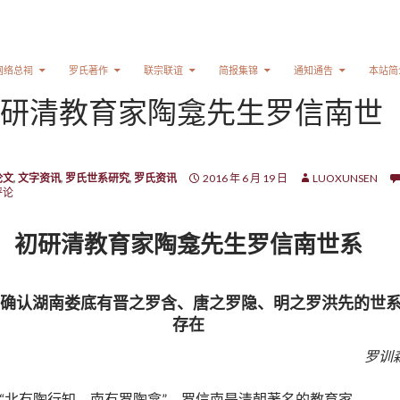
网络总祠
罗氏著作
联宗联谊
简报集锦
通知通告
本站简
研清教育家陶龛先生罗信南世
论文
,
文字资讯
,
罗氏世系研究
,
罗氏资讯
2016 年 6 月 19 日
LUOXUNSEN
评论
初研清教育家陶龛先生罗信南世系
—确认湖南娄底有晋之罗含、唐之罗隐、明之罗洪先的世
存在
罗训
“北有陶行知，南有罗陶龛”，罗信南是清朝著名的教育家。