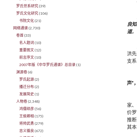
罗氏世系研究
(39)
罗氏文化研究
(106)
书院文化
(21)
良知
网络通谱
(2,730)
道
。
卷首
(33)
名人题词
(10)
重要图文
(12)
洪先
前言序文
(10)
支系
2007年版《中华罗氏通谱》总目录
(1)
渊源卷
(6)
罗氏起源
(2)
声”
播迁分布
(2)
发展简史
(1)
人物卷
(2,348)
家、
鸿儒硕彦
(56)
价罗
王侯卿相
(175)
推断
将帅武勇
(279)
其本
忠义循良
(672)