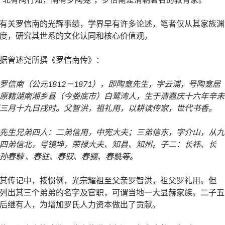
有关罗信南的光辉事绩，学界早有许多论述，笔者仅从其家族渊
度，研究其世系的文化认同和核心价值观。
据曾述尧所撰《罗信南传》：
罗信南（公元1812－1871），即陶龛先生，字云浦，号陶龛居
原籍湖南湘乡县
（今娄底市）
白鹭湾人，生于清嘉庆十六年辛未
三月十九日戌时。父智洪，祖礼用，以耕读传家，世代书香。
先生兄弟四人：二弟信用，中宪大夫；三弟信东，字介山，从九
四弟信北，号镜坤，荣禄大夫、知县、知州。子二：长祎、长
孙
春騋 、春驻、春驭、春骊、春駪等。
其传记中，按惯例，光宗耀祖至父亲罗智洪，祖父罗礼用。但
列出其三个弟弟的名字及官职，可谓当地一大显赫家族。二子五
后继有人，为增加罗氏人力资本做出了贡献。