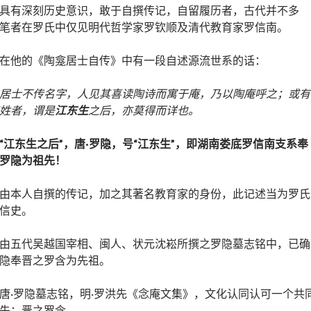
具有深刻历史意识，敢于自撰传记，自留履历者，古代并不多
笔者在罗氏中仅见明代哲学家罗钦顺及清代教育家罗信南。
在他的《陶龛居士自传》中有一段自述源流世系的话：
居士不传名字，人见其喜读陶诗而寓于庵，乃以陶庵呼之；或有
姓者，谓是
江东生
之后，亦莫得而详也。
“江东生之后”，唐·罗隐，号“江东生”，即湖南娄底罗信南支系奉
罗隐为祖先！
由本人自撰的传记，加之其著名教育家的身份，此记述当为罗氏
信史。
由五代吴越国宰相、闽人、状元沈崧所撰之罗隐墓志铭中，已确
隐奉晋之罗含为先祖。
唐·罗隐墓志铭，明·罗洪先《念庵文集》，文化认同认可一个共
先：晋之罗含。