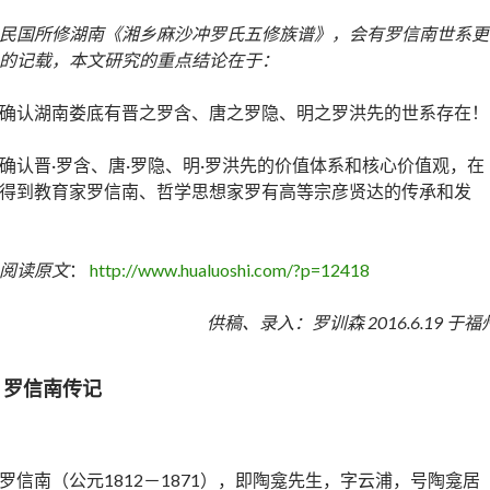
民国所修湖南《湘乡麻沙冲罗氏五修族谱》，会有罗信南世系更
的记载，本文研究的重点结论在于：
确认湖南娄底有晋之罗含、唐之罗隐、明之罗洪先的世系存在！
确认晋·罗含、唐·罗隐、明·罗洪先的价值体系和核心价值观，在
得到教育家罗信南、哲学思想家罗有高等宗彦贤达的传承和发
阅读原文
：
http://www.hualuoshi.com/?p=12418
供稿、录入：罗训森
2016.6.19
于福
：罗信南传记
罗信南（公元1812－1871），即陶龛先生，字云浦，号陶龛居