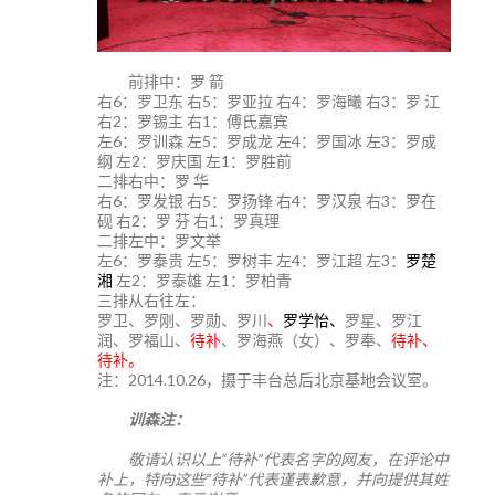
前排中：罗 箭
右6：罗卫东 右5：罗亚拉 右4：罗海曦 右3：罗 江
右2：罗锡主 右1：傅氏嘉宾
左6：罗训森 左5：罗成龙 左4：罗国冰 左3：罗成
纲 左2：罗庆国 左1：罗胜前
二排右中：罗 华
右6：罗发银 右5：罗扬锋 右4：罗汉泉 右3：罗在
砚 右2：罗 芬 右1：罗真理
二排左中：罗文举
左6：罗泰贵 左5：罗树丰 左4：罗江超 左3：
罗楚
湘
左2：罗泰雄 左1：罗柏青
三排从右往左：
罗卫、罗刚、罗勋、罗川
、
罗学怡、
罗星、罗江
润、罗福山、
待补
、罗海燕（女）、罗奉、
待补、
待补。
注：2014.10.26，摄于丰台总后北京基地会议室。
训森注：
敬请认识以上“待补”代表名字的网友，在评论中
补上，特向这些“待补”代表谨表歉意，并向提供其姓