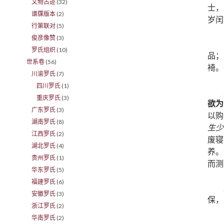
文物古迹
(32)
士，
谱牒版本
(2)
岁闰
行第联对
(5)
俊彦像赞
(3)
罗氏组织
(10)
品；
世系卷
(56)
裿。
川渝罗氏
(7)
四川罗氏
(1)
重庆罗氏
(3)
欲为
广东罗氏
(3)
以购
湖南罗氏
(8)
生少
江西罗氏
(2)
废寝
湖北罗氏
(4)
养。
贵州罗氏
(1)
而测
华东罗氏
(5)
福建罗氏
(6)
安徽罗氏
(3)
保，
浙江罗氏
(2)
华南罗氏
(2)