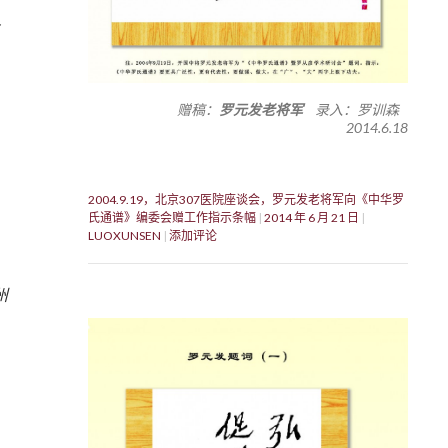
赠稿：
罗元发老将军
录入：罗训森
2014.6.18
2004.9.19，北京307医院座谈会，罗元发老将军向《中华罗
氏通谱》编委会赠工作指示条幅
2014 年 6 月 21 日
LUOXUNSEN
添加评论
州