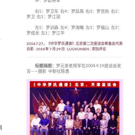
中：罗箭将军
右5：罗卫东 右4：罗延禹 右3：罗克和 右2：
罗卫 右1：罗江润
左5：罗训森 左4：罗海曦 左3：罗福山 左2：
罗成龙 左1：罗江华
2014.7.27，《中华罗氏通谱》北京第二次座谈会筹备会代表
合影
2014 年 7 月 29 日
LUOXUNSEN
添加评论
标题插图：
罗元发老将军在2004.9.19座谈会发
言——摄影 中新社陈勇
同