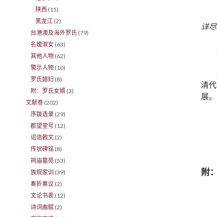
陕西
(15)
黑龙江
(2)
详尽
台港澳及海外罗氏
(79)
名嫒淑女
(63)
其他人物
(62)
警示人物
(10)
罗氏媳妇
(8)
清代
附：罗氏女婿
(3)
展。
文献卷
(202)
序跋选录
(29)
郡望堂号
(12)
诏诰敕文
(2)
传状碑铭
(8)
祠庙墓苑
(53)
附
族规家训
(39)
奏折奏议
(2)
文论书表
(12)
诗词曲赋
(2)