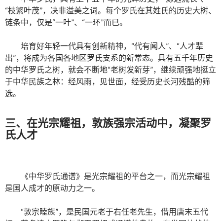
“枝繁叶茂”，决非溢美之词。每个罗氏在其姓氏的历史大树、
链条中，仅是“一叶”、“一环”而已。
培育好年轻一代具有创新精神，“代有闻人”、“人才辈
出”，将成为各国各地区罗氏支系的新常态。具有五千年历史
的中华罗氏之树，就会不断地“老树发新芽”，继续顽强地挺立
于中华民族之林：经风雨，见世面，经受历史长河残酷的筛
选。
三、在光宗耀祖，敦族强宗活动中，凝聚罗
氏人才
《中华罗氏通谱》是光宗耀祖的平台之一，而光宗耀祖
是国人成才的原动力之一。
“敦宗睦族”，是民国元老于右任老先生，借用唐末五代