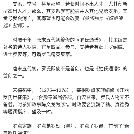
支系、堂号，甚至郡望，若长时间不出人才，尤其创新
型杰出人才，那么，其支系就可能被并入其他兄弟支系，其
堂号就会消亡，其郡望也可能会改变
（参阅拙作《慎终追
远》初探）。
时隔千年，唐末五代初编修的《罗氏通谱》，其主编是
著名的诗人罗隐，官至四品。参与、支持者有邺王罗绍威、
进士罗衮等，可谓罗氏精英集萃。
唐末五代初，罗氏即使不是首创，也是《姓氏通谱》的
首创之一。
宋德祐中，（1275—1276），宰相罗点家族编修《江西
罗氏世征集》，“合豫章通属各郡，自汉晋来，罗氏人物无不
备载，时参知政事陈文龙为序”。时政要名流魏了翁、真德秀
等题词撰序，盛及一时。
罗点家族，罗点弟罗勋
（薰）
、罗点子罗愚，首创了“豫
章罗氏通谱”。