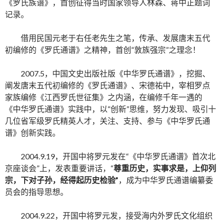
《罗氏族谱》，首创征得当时国家领导人林森、蒋中正题词
记录。
借用民国元老于右任老先生之笔，传承、发展唐末五代
初编修的《罗氏通谱》之精神，首创“敦族强宗”之理念！
2007.5，中国文史出版社版《中华罗氏通谱》，挖掘、
阐发唐末五代初编修的《罗氏通谱》、宋德祐中，宰相罗点
家族编修《江西罗氏世征集》之内涵，在编修千年一遇的
《中华罗氏通谱》实践中，以“创新”思维，努力发现、吸引十
几位省军级罗氏精英人才，关注、支持、参与《中华罗氏通
谱》创新实践。
2004.9.19，开国中将罗元发在“《中华罗氏通谱》首次北
京座谈会”上，发表重要讲话，“
尊重历史，实事求是，上仰列
宗，下对子孙，经得起历史检验”
，成为中华罗氏通谱编纂委
员会的指导思想。
2004.9.22，开国中将罗元发，接受海内外罗氏文化组织