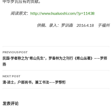
中华罗氏应有的贡献。
阅读原文
：
http://www.hualuoshi.com/?p=11438
供稿、录入：罗训森 2016.4.18 于福州
PREVIOUS POST
Post navigation
民国·学者称之为“希山先生”，罗香林为之刊行《希山丛著》——罗师
扬
NEXT POST
清·进士，户部尚书，兼工书法——罗惇㤚
发表评论