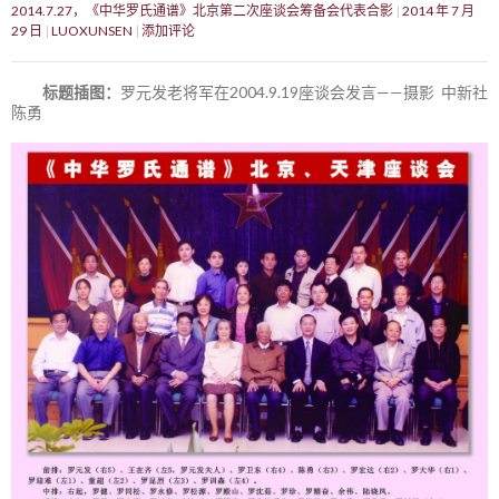
2014.7.27，《中华罗氏通谱》北京第二次座谈会筹备会代表合影
2014 年 7 月
29 日
LUOXUNSEN
添加评论
标题插图：
罗元发老将军在2004.9.19座谈会发言——摄影 中新社
陈勇