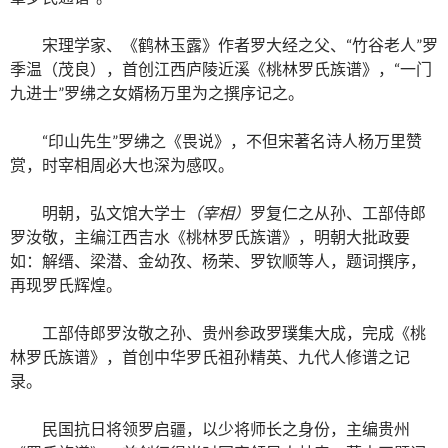
宋理学家、《鹤林玉露》作者罗大经之父、“竹谷老人”罗
季温（茂良），首创江西庐陵近溪《桃林罗氏族谱》，“一门
九进士”罗绋之女婿杨万里为之撰序记之。
“印山先生”罗绋之《畏说》，不但宋著名诗人杨万里赞
赏，时宰相周必大也深为感叹。
明朝，弘文馆大学士
（宰相）
罗复仁之从孙、工部侍郎
罗汝敬，主编江西吉水《桃林罗氏族谱》，明朝大批政要
如：解缙、梁潜、金幼孜、杨荣、罗钦顺等人，题词撰序，
再现罗氏辉煌。
工部侍郎罗汝敬之孙、贵州参政罗璞集大成，完成《桃
林罗氏族谱》，首创中华罗氏祖孙精英、九代人修谱之记
录。
民国抗日将领罗启疆，以少将师长之身份，主编贵州