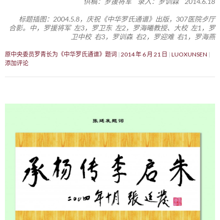
供稿：罗援将军 录入：罗训森 2014.6.18
标题插图：2004.5.8，庆祝《中华罗氏通谱》出版，307医院歺厅
合影。中，罗援将军 左3，罗卫东 左2，罗海曦教授、大校 左1，罗
卫中校 右3，罗训森 右2，罗迎难 右1，罗海燕
原中央委员罗青长为《中华罗氏通谱》题词
2014 年 6 月 21 日
LUOXUNSEN
添加评论