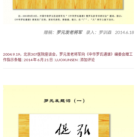
赠稿：
罗元发老将军
录入：罗训森 2014.6.18
2004.9.19，北京307医院座谈会，罗元发老将军向《中华罗氏通谱》编委会赠工
作指示条幅
2014 年 6 月 21 日
LUOXUNSEN
添加评论