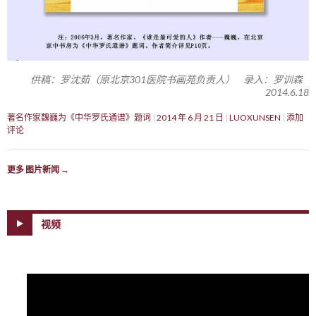
供稿：罗沈茹（原北京301医院书画苑负责人） 录入：罗训森
2014.6.18
著名作家魏巍为《中华罗氏通谱》题词
2014 年 6 月 21 日
LUOXUNSEN
添加
评论
更多 图片新闻
→
视频