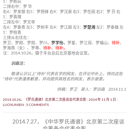
1：罗胜前
二排右中：罗 华
右6：罗发银 右5：罗扬锋 右4：罗汉泉 右3：罗在砚 右2：罗 芬 右
1：罗真理
二排左中：罗文举
左6：罗泰贵 左5：罗树丰 左4：罗江超 左3：
罗楚湘
左2：罗泰雄 左
1：罗柏青
三排从右往左：
罗卫、罗刚、罗勋、罗川
、
罗学怡、
罗星、罗江润、罗福山、
待补
、
罗海燕（女）、罗奉、
待补、待补。
注：2014.10.26，摄于丰台总后北京基地会议室。
训森注：
敬请认识以上“待补”代表名字的网友，在评论中补上，特向这些
“待补”代表谨表歉意，并向提供其姓名的网友，表示谢意。
供稿：罗卫 录入：罗训森 2014.11.1
2014.10.26，《罗氏通谱》北京第二次座谈会代表合影
2014 年 11 月 1 日
LUOXUNSEN
5 COMMENTS
2014.7.27，《中华罗氏通谱》北京第二次座谈
会筹备会代表合影