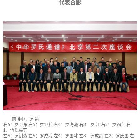
代表合影
前排中：罗 箭
右6：罗卫东 右5：罗亚拉 右4：罗海曦 右3：罗 江 右2：罗锡主 右
1：傅氏嘉宾
左6：罗训森 左5：罗成龙 左4：罗国冰 左3：罗成纲 左2：罗庆国 左