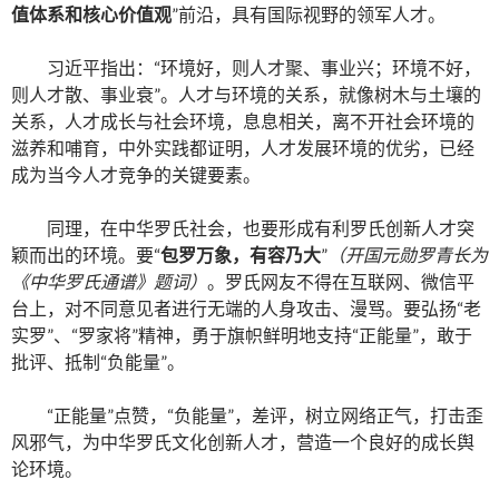
值体系和核心价值观
”前沿，具有国际视野的领军人才。
习近平指出：“环境好，则人才聚、事业兴；环境不好，
则人才散、事业衰”。人才与环境的关系，就像树木与土壤的
关系，人才成长与社会环境，息息相关，离不开社会环境的
滋养和哺育，中外实践都证明，人才发展环境的优劣，已经
成为当今人才竞争的关键要素。
同理，在中华罗氏社会，也要形成有利罗氏创新人才突
颖而出的环境。要“
包罗万象，有容乃大
”
（开国元勋罗青长为
《中华罗氏通谱》题词）
。罗氏网友不得在互联网、微信平
台上，对不同意见者进行无端的人身攻击、漫骂。要弘扬“老
实罗”、“罗家将”精神，勇于旗帜鲜明地支持“正能量”，敢于
批评、抵制“负能量”。
“正能量”点赞，“负能量”，差评，树立网络正气，打击歪
风邪气，为中华罗氏文化创新人才，营造一个良好的成长舆
论环境。