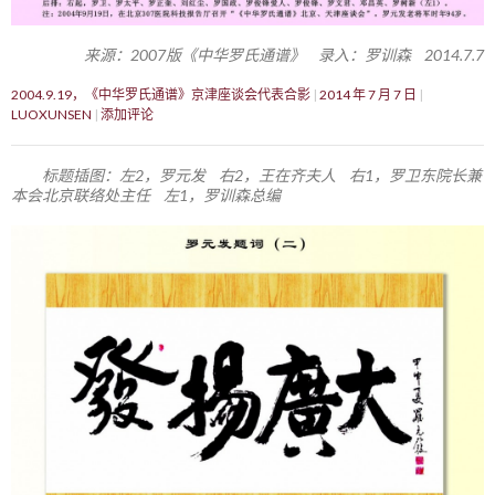
来源：2007版《中华罗氏通谱》 录入：罗训森 2014.7.7
2004.9.19，《中华罗氏通谱》京津座谈会代表合影
2014 年 7 月 7 日
LUOXUNSEN
添加评论
标题插图：左2，罗元发 右2，王在齐夫人 右1，罗卫东院长兼
本会北京联络处主任 左1，罗训森总编