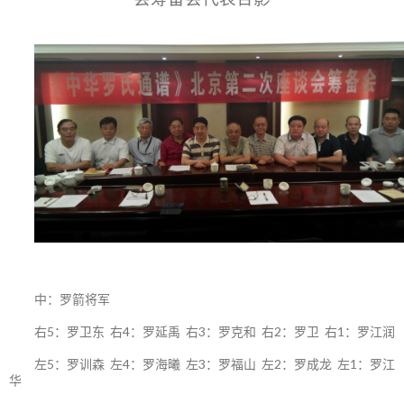
中：罗箭将军
右5：罗卫东 右4：罗延禹 右3：罗克和 右2：罗卫 右1：罗江润
左5：罗训森 左4：罗海曦 左3：罗福山 左2：罗成龙 左1：罗江
华