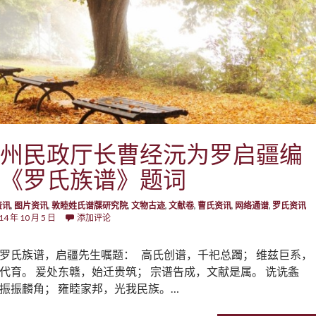
州民政厅长曹经沅为罗启疆编
《罗氏族谱》题词
资讯
,
图片资讯
,
敦睦姓氏谱牒研究院
,
文物古迹
,
文献卷
,
曹氏资讯
,
网络通谱
,
罗氏资讯
14 年 10 月 5 日
添加评论
罗氏族谱，启疆先生嘱题： 高氏创谱，千祀总躅； 维兹巨系，
代育。 爰处东赣，始迁贵筑； 宗谱告成，文献是属。 诜诜螽
振振麟角； 雍睦家邦，光我民族。…