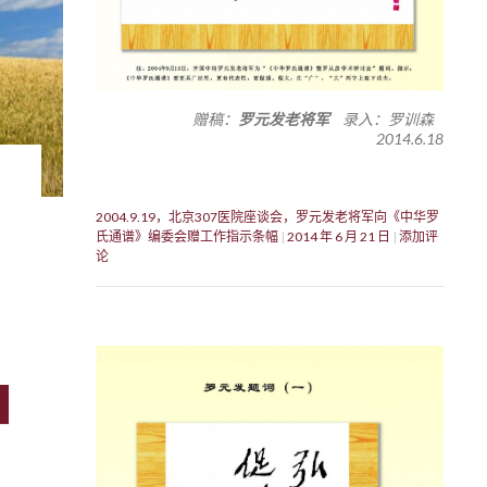
赠稿：
罗元发老将军
录入：罗训森
2014.6.18
2004.9.19，北京307医院座谈会，罗元发老将军向《中华罗
氏通谱》编委会赠工作指示条幅
2014 年 6 月 21 日
添加评
论