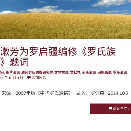
潄芳为罗启疆编修《罗氏族
》题词
资讯
,
图片资讯
,
敦睦姓氏谱牒研究院
,
文物古迹
,
文献卷
,
王氏资讯
,
网络通谱
,
罗氏资讯
14 年 10 月 4 日
添加评论
来源：2007年版《中华罗氏通谱》 录入：罗训森 2014.10.5
阅读全文 »