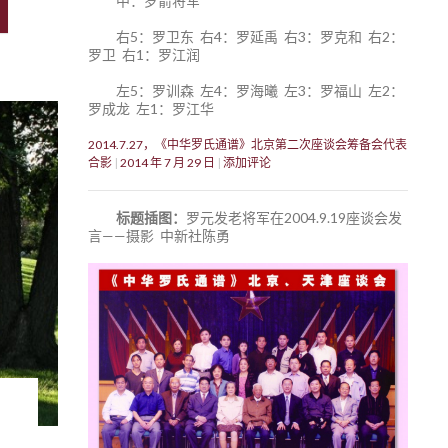
中：罗箭将军
右5：罗卫东 右4：罗延禹 右3：罗克和 右2：
罗卫 右1：罗江润
左5：罗训森 左4：罗海曦 左3：罗福山 左2：
罗成龙 左1：罗江华
2014.7.27，《中华罗氏通谱》北京第二次座谈会筹备会代表
合影
2014 年 7 月 29 日
添加评论
标题插图：
罗元发老将军在2004.9.19座谈会发
言——摄影 中新社陈勇