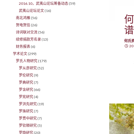
2016.10，武夷山论坛筹备动态
(59)
武夷山论坛论文
(16)
何
南北鸿雁
(56)
贺电贺信
(26)
谱
诗词联对交流
(56)
续修捐款芳名录
(13)
何氏
20
财务报表
(6)
学术论文
(299)
罗氏人物研究
(179)
罗从彦研究
(52)
罗伦研究
(9)
罗典研究
(7)
罗含研究
(66)
罗宪研究
(4)
罗洪先研究
(19)
罗珠研究
(7)
罗贯中研究
(7)
罗钦顺研究
(5)
罗隐研究
(20)