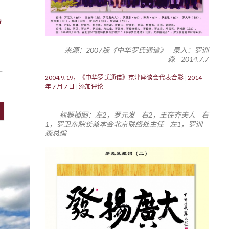
罗
来源：2007版《中华罗氏通谱》 录入：罗训
森 2014.7.7
一
2004.9.19，《中华罗氏通谱》京津座谈会代表合影
2014
年 7 月 7 日
添加评论
标题插图：左2，罗元发 右2，王在齐夫人 右
1，罗卫东院长兼本会北京联络处主任 左1，罗训
森总编