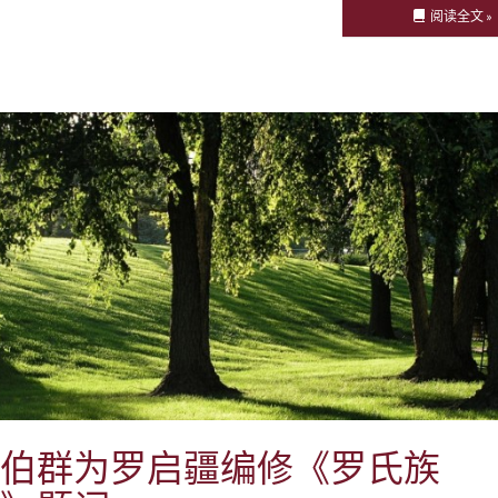
阅读全文 »
伯群为罗启疆编修《罗氏族