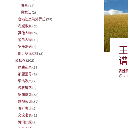
陕西
(15)
黑龙江
(2)
台港澳及海外罗氏
(79)
名嫒淑女
(63)
其他人物
(62)
警示人物
(10)
王
罗氏媳妇
(8)
附：罗氏女婿
(3)
谱
文献卷
(202)
序跋选录
(29)
各姓
郡望堂号
(12)
20
诏诰敕文
(2)
传状碑铭
(8)
祠庙墓苑
(53)
族规家训
(39)
奏折奏议
(2)
文论书表
(12)
诗词曲赋
(2)