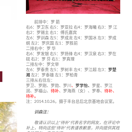
前排中：罗 箭
右6：罗卫东 右5：罗亚拉 右4：罗海曦 右3：罗 江
右2：罗锡主 右1：傅氏嘉宾
左6：罗训森 左5：罗成龙 左4：罗国冰 左3：罗成
纲 左2：罗庆国 左1：罗胜前
二排右中：罗 华
右6：罗发银 右5：罗扬锋 右4：罗汉泉 右3：罗在
砚 右2：罗 芬 右1：罗真理
二排左中：罗文举
左6：罗泰贵 左5：罗树丰 左4：罗江超 左3：
罗楚
湘
左2：罗泰雄 左1：罗柏青
三排从右往左：
罗卫、罗刚、罗勋、罗川
、
罗学怡、
罗星、罗江
润、罗福山、
待补
、罗海燕（女）、罗奉、
待补、
待补。
注：2014.10.26，摄于丰台总后北京基地会议室。
训森注：
敬请认识以上“待补”代表名字的网友，在评论中
补上，特向这些“待补”代表谨表歉意，并向提供其姓