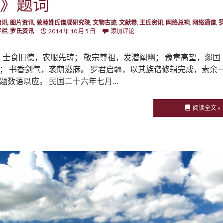
》题词
资讯
,
图片资讯
,
敦睦姓氏谱牒研究院
,
文物古迹
,
文献卷
,
王氏资讯
,
网络总祠
,
网络通谱
,
专栏
,
罗氏资讯
2014 年 10 月 5 日
添加评论
士食旧德，农服先畴； 敬宗尊祖，发潜阐幽； 豫章高望，郯国
； 书香剑气，袭荫滋庥。 罗君启疆，以其族谱修辑完成，素余
题数语以应。 民国二十六年七月…
阅读全文 »