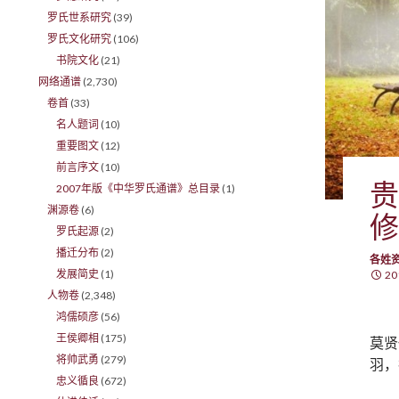
罗氏世系研究
(39)
罗氏文化研究
(106)
书院文化
(21)
网络通谱
(2,730)
卷首
(33)
名人题词
(10)
重要图文
(12)
前言序文
(10)
贵
2007年版《中华罗氏通谱》总目录
(1)
渊源卷
(6)
修
罗氏起源
(2)
播迁分布
(2)
各姓
发展简史
(1)
20
人物卷
(2,348)
鸿儒硕彦
(56)
王侯卿相
(175)
莫贤
将帅武勇
(279)
羽，
忠义循良
(672)