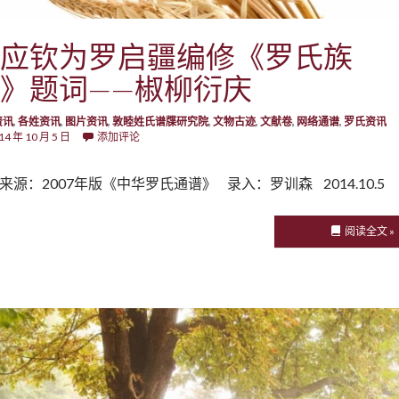
应钦为罗启疆编修《罗氏族
》题词——椒柳衍庆
资讯
,
各姓资讯
,
图片资讯
,
敦睦姓氏谱牒研究院
,
文物古迹
,
文献卷
,
网络通谱
,
罗氏资讯
14 年 10 月 5 日
添加评论
来源：2007年版《中华罗氏通谱》 录入：罗训森 2014.10.5
阅读全文 »