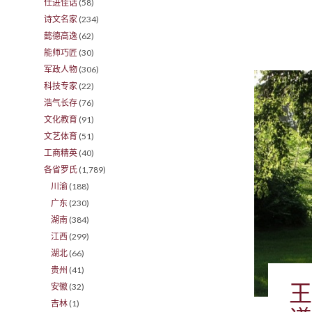
仕进佳话
(58)
诗文名家
(234)
懿德高逸
(62)
能师巧匠
(30)
军政人物
(306)
科技专家
(22)
浩气长存
(76)
文化教育
(91)
文艺体育
(51)
工商精英
(40)
各省罗氏
(1,789)
川渝
(188)
广东
(230)
湖南
(384)
江西
(299)
湖北
(66)
贵州
(41)
王
安徽
(32)
吉林
(1)