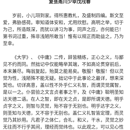
复张甬川少宰
戊戌春
岁前，小儿珝到家。得所惠教札，及盛制四编。斯文至
爱，弗胁感荷。审知道体安和，尤用欣慰。高明之举，切于
为己，所造既深，而犹以讲习为事，同声之应，亦何能已！
第书词过重，殊非浅陋所敢当！惟有以规正而助益之，乃为
至幸。
《大学》、《中庸》二传，辞皆精练，正心之义，与鄙
见不约而同。然拙记中仅能略举其端，不如高论贯穿前后，
本末兼尽。晦翁复起，殆莫之能易矣。敬服！敬服！但以灵
觉为性，浅陋殊不能无疑。拙记中于此事论之最详，想来深
契也。切详高意，盖以性不外乎仁义礼智，而谓灵觉属智，
是以一之。仆尝验之文言贞者事之干，及《中庸》聪明圣知
达天德二语。在人之智，即在天之贞，是即所谓天德。明乎
贞字之义，则智与灵觉，殆不容于无别也。明乎达字之义，
则圣知与天德，又不容于无别也。盖仁义礼智皆定理，而灵
觉乃其妙用。凡君子之体仁，合礼，和义，干水，灵觉之妙
无往而不行乎其间，理经而觉纬也。以此观之，可以见心性