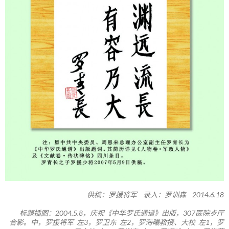
供稿：罗援将军 录入：罗训森 2014.6.18
标题插图：2004.5.8，庆祝《中华罗氏通谱》出版，307医院歺厅
合影。中，罗援将军 左3，罗卫东 左2，罗海曦教授、大校 左1，罗