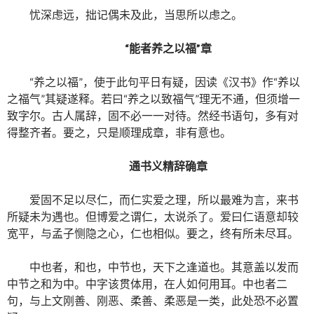
忧深虑远，拙记偶未及此，当思所以虑之。
“能者养之以福”章
“养之以福”，使于此句平日有疑，因读《汉书》作“养以
之福气”其疑遂释。若曰“养之以致福气”理无不通，但须增一
致字尔。古人属辞，固不必一一对待。然经书语句，多有对
得整齐者。要之，只是顺理成章，非有意也。
通书义精辞确章
爱固不足以尽仁，而仁实爱之理，所以最难为言，来书
所疑未为遇也。但博爱之谓仁，太说杀了。爱曰仁语意却较
宽平，与孟子恻隐之心，仁也相似。要之，终有所未尽耳。
中也者，和也，中节也，天下之逢道也。其意盖以发而
中节之和为中。中字该贯体用，在人如何用耳。中也者二
句，与上文刚善、刚恶、柔善、柔恶是一类，此处恐不必置