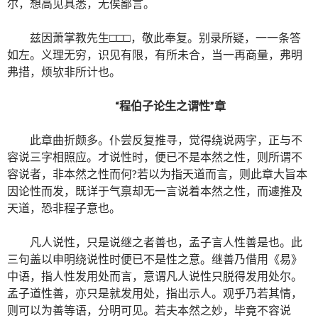
尔，想高见具悉，无俟鄙言。
兹因萧掌教先生□□□，敬此奉复。别录所疑，一一条答
如左。义理无穷，识见有限，有所未合，当一再商量，弗明
弗措，烦欤非所计也。
“程伯子论生之谓性”章
此章曲折颇多。仆尝反复推寻，觉得绕说两字，正与不
容说三字相照应。才说性时，便已不是本然之性，则所谓不
容说者，非本然之性而何?若以为指天道而言，则此章大旨本
因论性而发，既详于气禀却无一言说着本然之性，而遽推及
天道，恐非程子意也。
凡人说性，只是说继之者善也，孟子言人性善是也。此
三句盖以申明绕说性时便已不是性之意。继善乃借用《易》
中语，指人性发用处而言，意谓凡人说性只脱得发用处尔。
孟子道性善，亦只是就发用处，指出示人。观乎乃若其情，
则可以为善等语，分明可见。若夫本然之妙，毕竟不容说