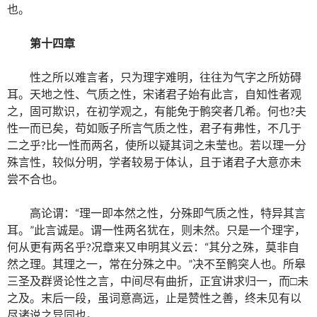
也。
第十四章
性之所以难言者，只为理字难明，往往为气字之所妨碍
耳。天地之性、气质之性，宋诸君子始有此言，自知性者观
之，固可欺识，在初学观之，有能免于鹘突者几希。何也?夫
性一而已矣，苟如贩子所言气质之性，君子有弗性，不几于
二之乎?比一性而两名，使所以疑其词之未莹也。若以理一分
殊言性，较似分明，学者较易于体认，且于诸君子大意亦未
尝不合也。
高论谓：“理一即本然之性，分殊即气质之性，特异其言
耳。”此言诚是。谓一性两名犹在，则未然。只是一个理字，
何从更有两名乎?况章来又申明其义云：“其分之殊，莫非自
然之理。其理之一，常在分殊之中。”决不至鹘突人也。所皋
三圣及群贤论性之言，中间尽有曲折，正宜讲求归一，而□未
之及。末后一段，虽词意高远，止是赞性之善，终未见有以
尽诸说之异同也。