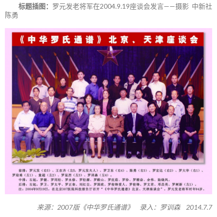
标题插图：
罗元发老将军在2004.9.19座谈会发言——摄影 中新社
陈勇
来源：2007版《中华罗氏通谱》 录入：罗训森 2014.7.7