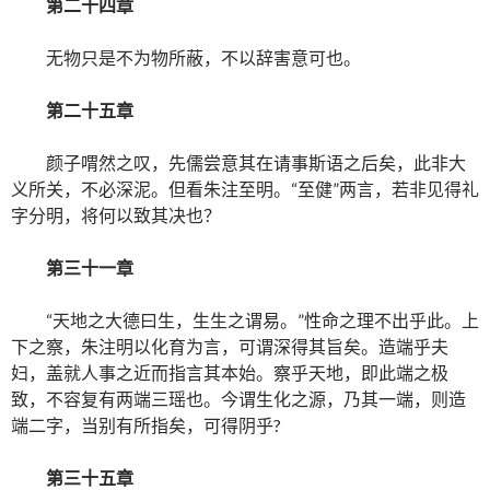
第二十四章
无物只是不为物所蔽，不以辞害意可也。
第二十五章
颜子喟然之叹，先儒尝意其在请事斯语之后矣，此非大
义所关，不必深泥。但看朱注至明。“至健”两言，若非见得礼
字分明，将何以致其决也？
第三十一章
“天地之大德曰生，生生之谓易。”性命之理不出乎此。上
下之察，朱注明以化育为言，可谓深得其旨矣。造端乎夫
妇，盖就人事之近而指言其本始。察乎天地，即此端之极
致，不容复有两端三瑶也。今谓生化之源，乃其一端，则造
端二字，当别有所指矣，可得阴乎?
第三十五章