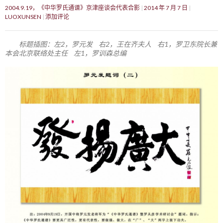
2004.9.19，《中华罗氏通谱》京津座谈会代表合影
2014 年 7 月 7 日
LUOXUNSEN
添加评论
标题插图：左2，罗元发 右2，王在齐夫人 右1，罗卫东院长兼
本会北京联络处主任 左1，罗训森总编