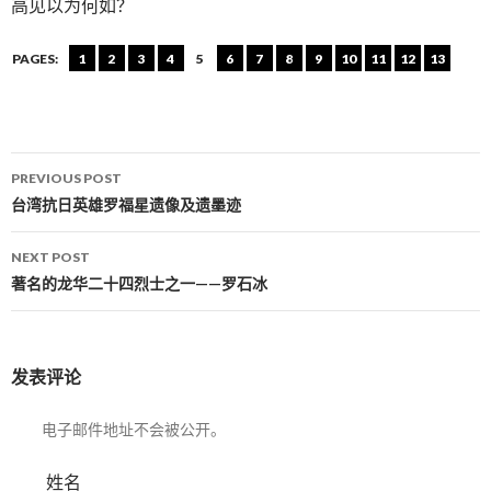
高见以为何如？
PAGES:
1
2
3
4
5
6
7
8
9
10
11
12
13
PREVIOUS POST
Post navigation
台湾抗日英雄罗福星遗像及遗墨迹
NEXT POST
著名的龙华二十四烈士之一——罗石冰
发表评论
电子邮件地址不会被公开。
姓名