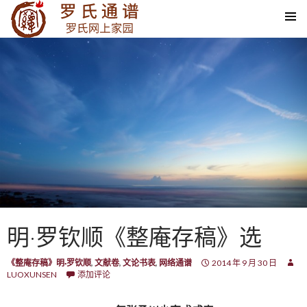
SKIP TO CONTENT
明·罗钦顺《整庵存稿》选
《整庵存稿》明·罗钦顺
,
文献卷
,
文论书表
,
网络通谱
2014 年 9 月 30 日
LUOXUNSEN
添加评论