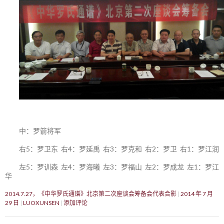
中：罗箭将军
右5：罗卫东 右4：罗延禹 右3：罗克和 右2：罗卫 右1：罗江润
左5：罗训森 左4：罗海曦 左3：罗福山 左2：罗成龙 左1：罗江
华
2014.7.27，《中华罗氏通谱》北京第二次座谈会筹备会代表合影
2014 年 7 月
29 日
LUOXUNSEN
添加评论