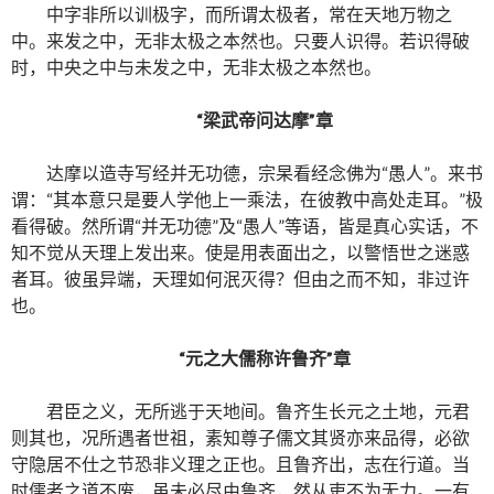
中字非所以训极字，而所谓太极者，常在天地万物之
中。来发之中，无非太极之本然也。只要人识得。若识得破
时，中央之中与未发之中，无非太极之本然也。
“梁武帝问达摩”章
达摩以造寺写经并无功德，宗杲看经念佛为“愚人”。来书
谓：“其本意只是要人学他上一乘法，在彼教中高处走耳。”极
看得破。然所谓“并无功德”及“愚人”等语，皆是真心实话，不
知不觉从天理上发出来。使是用表面出之，以警悟世之迷惑
者耳。彼虽异端，天理如何泯灭得？但由之而不知，非过许
也。
“元之大儒称许鲁齐”章
君臣之义，无所逃于天地间。鲁齐生长元之土地，元君
则其也，况所遇者世祖，素知尊子儒文其贤亦来品得，必欲
守隐居不仕之节恐非义理之正也。且鲁齐出，志在行道。当
时儒者之道不废，虽未必尽由鲁齐，然从吏不为无力。一有