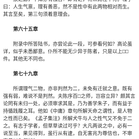
曰：人生气禀，理有善恶，然不是性中有此两物相对而生。
其言至矣，第三句须着意理会。
第六十五章
附录中所答陆书，亦尝论此一段，可参看何如？高论虽
详，似乎未悉鄙意。仆所不能无少异于陈者，只是以上□□
件。其他无不同也。
第七十九章
所谓理气二物，亦非判然为二，未免有迁就之意。既有
强有弱，难说不是判然。夫陈序百□之师，岂容立异？颇其言
论罔有未归一处，必须审求其是，乃为善学朱子，而有益于
持循践履之耳。他如《中庸》章句所解天命之谓性，是人物
之性而已矣。《孟子集注》所解犬牛与人之性气又不免于二
之。有志于学者，但草草读过可乎？大凡两说之中，必有一
说至当，果见得到，虽行从有逮，自无害兆为尊信也，不审