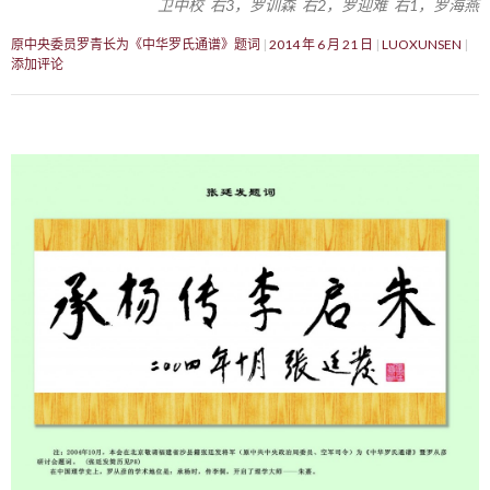
卫中校 右3，罗训森 右2，罗迎难 右1，罗海燕
原中央委员罗青长为《中华罗氏通谱》题词
2014 年 6 月 21 日
LUOXUNSEN
添加评论