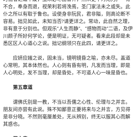
不合，奉身而退，视荣利若将浼焉，圣门家法未之或失。此
仆之所以有取于鲁也。设使身非阮民，君非隘，则高论断不
容易。拙见如此，未知当否?请更详之。常动，此自然之理，
非有意于分别也。但观乐“人生而静”、“感物而动”二语，及伊
川颜子所好何学论，便是明证，无可疑者。看来此段却是未
悉区区人心道心之说。拙记纲领只在此四，请更详之。
应妍应媸之说，固未当，镜明镜昏之喻，亦未尽。盖道
心常明，其本体然也。人心则有昏有明，凡发而当理，即是
人心明处，发不当理，却是昏处，不可道人心一味是昏也。
第五章道
谓佛氏别是一教，不当以吾儒之心性、伦理与之并言。
朋友间亦尝有此说。殊不知鄙意正要将来与之并言，方见得
是非分晓。不然则毫厘差处，无从辨别，终无以服其心而解
其惑也。