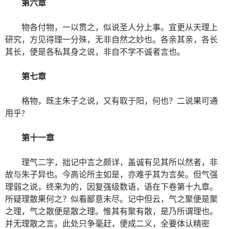
第六章
物各付物，一以贯之，似说圣人分上事。宜更从天理上
研究，方见得理一分殊，无非自然之妙也。各亲其亲，各长
其长，便是各私其身之说，非自不学不诚者言也。
第七章
格物，既主朱子之说，又有取于阳，何也？二说果可通
用乎?
第十一章
理气二字，拙记中言之颇详，盖诚有见其所以然者，非
故与朱子异也。今高论所主如是，亦难乎其为言矣。但气强
理弱之说，终来为的，因复强级数语，语在下卷第十九章。
所疑理散果何之？似看鄙意未尽。记中但云，气之聚便是聚
之理，气之散便是散之理。惟其有聚有散，是乃所谓理也。
并无理散之言。此处只争毫赶，便成二义，全要体认精密