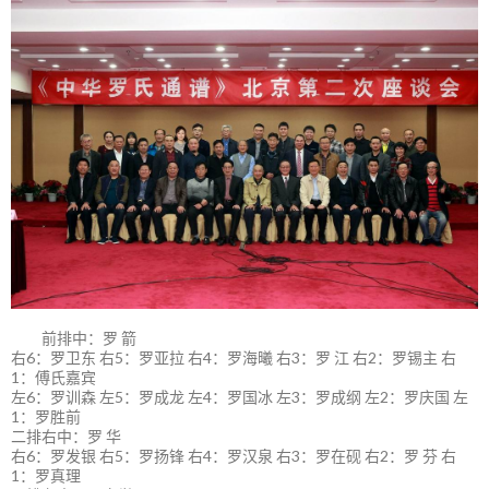
前排中：罗 箭
右6：罗卫东 右5：罗亚拉 右4：罗海曦 右3：罗 江 右2：罗锡主 右
1：傅氏嘉宾
左6：罗训森 左5：罗成龙 左4：罗国冰 左3：罗成纲 左2：罗庆国 左
1：罗胜前
二排右中：罗 华
右6：罗发银 右5：罗扬锋 右4：罗汉泉 右3：罗在砚 右2：罗 芬 右
1：罗真理