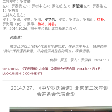
二排左中：罗文举
左6：罗泰贵 左5：罗树丰 左4：罗江超 左3：
罗楚湘
左2：罗泰雄 左
1：罗柏青
三排从右往左：
罗卫、罗刚、罗勋、罗川
、
罗学怡、
罗星、罗江润、罗福山、
待补
、
罗海燕（女）、罗奉、
待补、待补。
注：2014.10.26，摄于丰台总后北京基地会议室。
训森注：
敬请认识以上“待补”代表名字的网友，在评论中补上，特向这些
“待补”代表谨表歉意，并向提供其姓名的网友，表示谢意。
供稿：罗卫 录入：罗训森 2014.11.1
2014.10.26，《罗氏通谱》北京第二次座谈会代表合影
2014 年 11 月 1 日
LUOXUNSEN
5 COMMENTS
2014.7.27，《中华罗氏通谱》北京第二次座谈
会筹备会代表合影