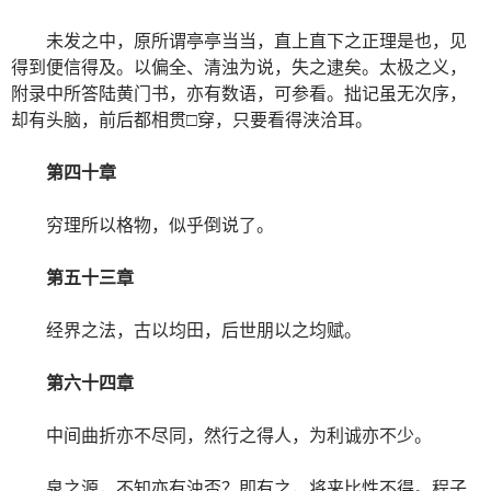
未发之中，原所谓亭亭当当，直上直下之正理是也，见
得到便信得及。以偏全、清浊为说，失之逮矣。太极之义，
附录中所答陆黄门书，亦有数语，可参看。拙记虽无次序，
却有头脑，前后都相贯□穿，只要看得浃洽耳。
第四十章
穷理所以格物，似乎倒说了。
第五十三章
经界之法，古以均田，后世朋以之均赋。
第六十四章
中间曲折亦不尽同，然行之得人，为利诚亦不少。
泉之源，不知亦有浊否？即有之，将来比性不得。程子