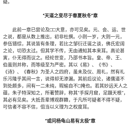
疑。
“天道之变尽于春夏秋冬”章
此前一章已尝论及□□大意，亦可见矣。元、会、运、世
之说，都是从数上推出，初非杜撰。小则一岁，大则一元，
参伍错综，其说皆有条理，若比之邹衍迁诞之谈，佛氏宏阔
之论，切恐太过。但其学不传，无由通知其本来耳。高论甚
寅，仆无得而议之。经纶世变，乃邵书本旨。皇、帝、王、
伯虽则并称，而等级至为严密。其以《易》、《书》、
《诗》、《春秋》为圣人之四府，虽未及仪、周礼，然有礼
乐污隆乎其间一言，说得却无渗漏。其前后议论，诸儒道不
到处颇多，间有一二未纯，瑕瑜自不□掩也。若其妙远天人之
蕴，朱子特深知之，所著赞辞，称其“手探月窟，足蹑天根”，
其必有见矣。大抵吾辈博观群籍，于凡所可疑者不得不疑，
可信者不容不信，伹当以义理为之权度耳。
“或问杨龟山易有太极”章