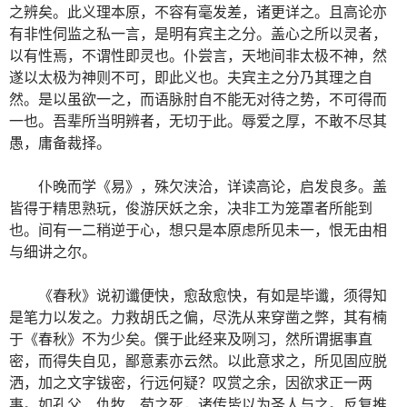
之辨矣。此义理本原，不容有毫发差，诸更详之。且高论亦
有非性伺监之私一言，是明有宾主之分。盖心之所以灵者，
以有性焉，不谓性即灵也。仆尝言，天地间非太极不神，然
遂以太极为神则不可，即此义也。夫宾主之分乃其理之自
然。是以虽欲一之，而语脉肘自不能无对待之势，不可得而
一也。吾辈所当明辨者，无切于此。辱爱之厚，不敢不尽其
愚，庸备裁择。
仆晚而学《易》，殊欠浃洽，详读高论，启发良多。盖
皆得于精思熟玩，俊游厌妖之余，决非工为笼罩者所能到
也。间有一二稍逆于心，想只是本原虑所见未一，恨无由相
与细讲之尔。
《春秋》说初谶便快，愈敌愈快，有如是毕谶，须得知
是笔力以发之。力救胡氏之偏，尽洗从来穿凿之弊，其有楠
于《春秋》不为少矣。僎于此经来及咧习，然所谓据事直
密，而得失自见，鄙意素亦云然。以此意求之，所见固应脱
洒，加之文字钹密，行远何疑？叹赏之余，因欲求正一两
事。如孔父、仇牧、荀之死，诸传皆以为圣人与之。反复推