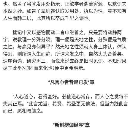
也。然孟子虽就发用处指示，正欲学者溯流穷源，以默识夫
本然之妙。如告子辈则遂认取发用处，执以为性，竟不知有
人生而静二层，此其所以卒成千里之谬也。
拙记中又以感物而动二言申继善之，只是要将动静两
字，说教理一分殊分晓。理一便是天地之性，分殊便是气质
之性，与高见亦何异乎？然天地之性须就人身上体认，体认
得到，则所谓人生而静，所谓来发之中，自然头头合着矣。
速厪诲谕，研究再三，而说来说去终是旧时见识。不知理果
尽于此乎?抑固而来化也?便中更希明示。
“凡言心者昔是已发”章
“人心道心，看得甚好。必使道心常存，而人心之发每不
失其正焉。”此言尤当。希贤、希圣更无他法，但当力践此言
而已，愿相与勉之。
“新刻楞伽经序”章