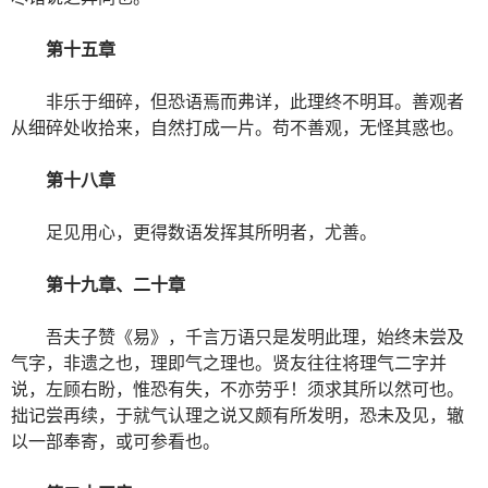
第十五章
非乐于细碎，但恐语焉而弗详，此理终不明耳。善观者
从细碎处收拾来，自然打成一片。苟不善观，无怪其惑也。
第十八章
足见用心，更得数语发挥其所明者，尤善。
第十九章、二十章
吾夫子赞《易》，千言万语只是发明此理，始终未尝及
气字，非遗之也，理即气之理也。贤友往往将理气二字并
说，左顾右盼，惟恐有失，不亦劳乎！须求其所以然可也。
拙记尝再续，于就气认理之说又颇有所发明，恐未及见，辙
以一部奉寄，或可参看也。