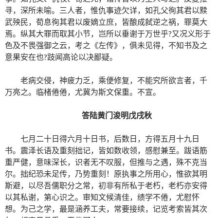
寻，深所未喻。三人者，惟仇事迹欠详，如孔父徇其君以黩
武殃民，荀息徇其君以废嫡立庶，皆酿成弑逆之祸，罪莫大
焉。纵其大罪而取其小节，岂所以垂谢于万世乎?又况义形于
色及不畏强御之云，考之《左传》，俱未见得，不知书及之
意果安在也?跂闻高论以决鄙疑。
老病交侵，神疲力乏，乘便修复，不能究所欲言者，千
万亮之。临楮倦倦，尤冀为斯文保重。不宣。
答陆黄门浚明
戊戌秋
七月二十日得六月十日书，后数日，方得五月十九日
书。震泽长语及重刻拙记，皆如数收领，感慰兼至。跋语筋
重严健，意味深长，识者无不叹服，但推与之遇，殊不克当
尔。拙纪恐未足传，乃势重刻！原执事之所用心，惟欲其明
斯避，以尽吾儒职分之常，初非有所私于老朽，老朽亦安得
以其私谢，第心识之。审知文候清佳，绩学不倦，尤慰怀
想。为己之学，最是涵养工夫，常要接续，记览考索皆其次