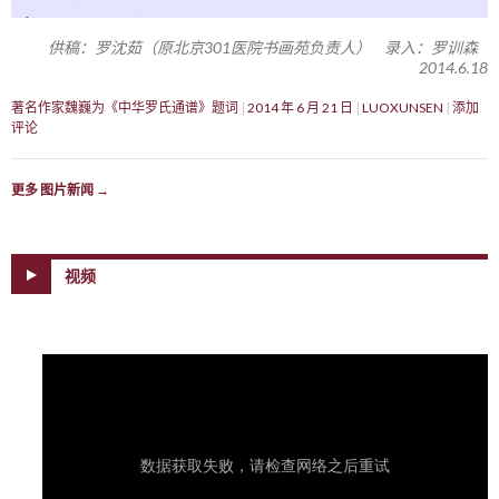
供稿：罗沈茹（原北京301医院书画苑负责人） 录入：罗训森
2014.6.18
著名作家魏巍为《中华罗氏通谱》题词
2014 年 6 月 21 日
LUOXUNSEN
添加
评论
更多 图片新闻
→
视频