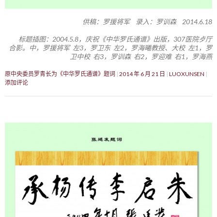
供稿：罗援将军 录入：罗训森 2014.6.18
标题插图：2004.5.8，庆祝《中华罗氏通谱》出版，307医院歺厅
合影。中，罗援将军 左3，罗卫东 左2，罗海曦教授、大校 左1，罗
卫中校 右3，罗训森 右2，罗迎难 右1，罗海燕
原中央委员罗青长为《中华罗氏通谱》题词
2014 年 6 月 21 日
LUOXUNSEN
添加评论