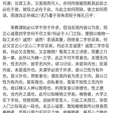
可通；论其工夫，又易简而可人，亦何所按据而断其此段之
必在于彼，彼段之必在于此，与此之如何而缺，彼之如何而
误，而遂改正补缉之?无乃重于背朱而轻于叛孔已乎：
来教谓如必以学不资于外求，但当反观内省以为务，则
正心诚意四字亦何不尽之有?何必于入门之际，便困以格物一
段工夫也？诚然！诚然！若语其要，则修身二字亦足矣，何
必又言正心?正心二字亦足矣，何必又言诚意？诚意二字亦足
矣，何必又言致知，又言格物？惟其工夫之详密，而要之只
是一事，此所以为精一之学，此正不可不思者也。夫理无内
外，性无内外，故学无内外。讲习讨论，未尝非内也；反观
内省，未尝道外也。夫谓学必资于外求，是以己性为有外
也，是义外也，用智者也；谓反观内省为求之于内，是以己
性为有内也，是有我也，自私者也，是皆不知性之无内外
也。故曰精义入神以致用也，利用安身以崇德也，性之德
也，合内外之道也，此可以知格物之学矣。格物者，大学之
实下手处，彻首彻尾，自始学至圣人，只此工夫而已，非但
入门之际有此一段也。夫正心诚意，致知格物皆所以修身而
格物者，其所以用力实可见之地。故格物者，格其心之物也