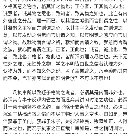
夕格其意之物也，格其知之物也；正心者，正其物之心也；
诚意者，诚其物之意也；致知者，致其物之知也，此岂有内
外彼此之分哉！理一而已，以其理之凝聚而言则谓之性，以
其凝聚之主宰而言则谓之心，以其主宰之发动而言则谓之
意，以其发动之明觉而言则谓之知，以其明觉之感应而言则
谓之物。故就物而言谓之格，就知而言谓之致，就意而言谓
之诚，就心而言谓之正。正者，正此也；诚者，诚此也；致
者，致此也；格者，格此也，皆所谓穷理以尽性也。天下无
性外之理，无性外之物，学之不明皆由世之儒者认理为外，
认物为外，而不知义外之说，孟子盖尝辟之；乃至袭陷其内
而不免，岂非亦有似是而难明者欤？不可以不察也！
凡执事所以致疑于格物之说者，必谓其是内而非外也，
必谓其专事于反观内省之为而遗弃其讲习讨论之功也，必谓
其一意于纲领本源之约，而脱略于支条节目之详也，必谓其
沉溺于枯槁虚寂之偏而不尽于物理人事之变也。审如是，岂
但获罪于圣门，获罪于朱子，是邪说诬民，叛道乱正，人得
而诛之也，而况于执事之正直哉！审如是，世之稍明训诂，