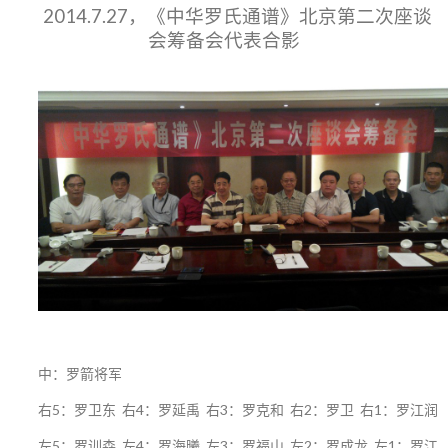
2014.7.27，《中华罗氏通谱》北京第二次座谈
会筹备会代表合影
中：罗箭将军
右5：罗卫东 右4：罗延禹 右3：罗克和 右2：罗卫 右1：罗江润
左5：罗训森 左4：罗海曦 左3：罗福山 左2：罗成龙 左1：罗江