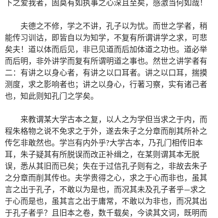
下之爱我者，固莫有如执事之心深且至矣，感激当何如哉！
夫德之不修，学之不讲，孔子以为忧。而世之学者，稍
能传习训诂，即皆自以为知学，不复有所谓讲学之求，可悲
矣夫！道以体而后见，非已见道而后加体道之功也。道必举
而后明，非外讲学而复有所谓明道之事也。然世之讲学者有
二：有讲之以身心者，有讲之以口耳者。讲之以口耳，揣摸
测度，求之影响者也；讲之以身心，行著习察，实有诸己者
也，知此则知孔门之学矣。
来教谓某大学古本之复，以人之为学但当求之于内，而
程朱格物之说不免求之于外，遂去朱子之分章而削其所补之
传乞非敢然也。学岂有内外乎?大学古本，乃孔门相传旧本
耳，朱子疑其有所脱误而改正补缉之，在某则谓其本无脱
误，悉从其旧而已矣；失在于过信孔子则有之，非故去朱子
之分章而削其传也。夫学贵得之心，求之于心而非也，虽其
言之出于孔子，不敢以为是也，而况其未及孔子者乎—求之
于心而是也，虽其言之出于庸常，不敢以为非也，而况其出
于孔子者乎？且旧本之卷，数千载矣，今读其文词，既明而