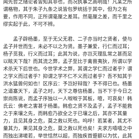
闻先哲之绪论者皆知其非也，而况执事之高明哉！凡某之所
谓格物，其于朱子九条之说皆包罗统括于其中，但为之有
要，作用不同，正所谓毫厘之差耳。然毫厘之差，而千里之
缪实起于此，不可不辨。
孟子辟杨墨，至于无父无君、二子亦当时之贤者，使与
孟子并世而生，未必不以之为贤。墨子兼爱，行仁而过耳；
杨子觅我，行义而过耳；此其为说，亦岂灭理乱常之甚而足
以眩天下哉？而其流之弊，孟子至比于禽兽夷狄，所谓以学
术杀天下后世也。今世学术之弊，其谓之学仁而过者乎？谓
之学义而过者乎？抑谓之学不仁不义而过者乎？吾不知其于
洪水猛兽何如也！区序云：予岂好辩哉？予不得已也。杨墨
之道塞天下，孟子之时，天下之尊信杨墨，当不下于今日之
崇尚陈说，而孟子序独以一人呶呶于其板，噫，可哀矣！韩
氏云：佛老之害甚于杨墨。韩愈之贤不及孟子，孟子不能救
之于来壤之先，而韩愈乃欲全之于已壤之后，其亦不其量
力，且见其身之危，莫之救以死也。呜呼！若某者，其尤不
量其力，果见其身之危，莫之救以死也矣！夫求方嘻嘻之中
而独出涕嗟若，举世恬然以超，而独疾首蹙额以为忧，此其