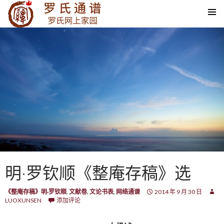
SKIP TO CONTENT
明·罗钦顺《整庵存稿》选
《整庵存稿》明·罗钦顺
,
文献卷
,
文论书表
,
网络通谱
2014 年 9 月 30 日
LUOXUNSEN
添加评论