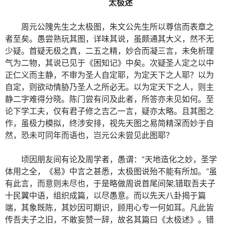
太极述
周元公隗先生之太极图，朱文公先生所以尊信而表章之
者至矣。愚尝熟玩其图，详味其说，虽颇通其大义，然不无
少疑。首疑无极之真，二五之精，妙合而凝三言，未免析理
气为二物，其说已见于《困知记》中矣。次疑圣人定之以中
正仁义而主静，不审为圣人自定耶，为定天下之人耶？以为
自定，则欲动情胁乃圣人之所必无。以为定天下之人，则主
静二字难得分晓。陈门尝有问及此者，所答亦未见如何。至
论下学工夫，仅有君子修之吉乙一言，疑亦太略。且其图之
作，虽极力模拟，终涉安排，视先天图之易简精深而妙于自
然，恐未可同年而语也，岂元公未尝见此图耶？
顷因朋友间有论及周学者，愚谓：“天地造化之妙，圣学
体用之全，《易》中言之甚悉，太极图说殆不能有所加。”虽
有此言，而意则未尽也，于是略做周说首尾间架,错取吾夫子
十民翼中语，组织成篇，以尽愚意。而以先天八卦揭于篇
端，其象既陈，其妙因可期识，顾用心专一何如耳。凡此皆
传吾夫子之旧，不敢妄赞一辞，故名其篇曰《太极述》。错