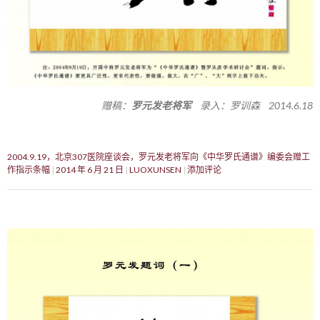
赠稿：
罗元发老将军
录入：罗训森 2014.6.18
2004.9.19，北京307医院座谈会，罗元发老将军向《中华罗氏通谱》编委会赠工
作指示条幅
2014 年 6 月 21 日
LUOXUNSEN
添加评论