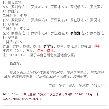
1：傅氏嘉宾
左6：罗训森 左5：罗成龙 左4：罗国冰 左3：罗成纲 左2：罗庆国 左
1：罗胜前
二排右中：罗 华
右6：罗发银 右5：罗扬锋 右4：罗汉泉 右3：罗在砚 右2：罗 芬 右
1：罗真理
二排左中：罗文举
左6：罗泰贵 左5：罗树丰 左4：罗江超 左3：
罗楚湘
左2：罗泰雄 左
1：罗柏青
三排从右往左：
罗卫、罗刚、罗勋、罗川
、
罗学怡、
罗星、罗江润、罗福山、
待补
、
罗海燕（女）、罗奉、
待补、待补。
注：2014.10.26，摄于丰台总后北京基地会议室。
训森注：
敬请认识以上“待补”代表名字的网友，在评论中补上，特向这些
“待补”代表谨表歉意，并向提供其姓名的网友，表示谢意。
供稿：罗卫 录入：罗训森 2014.11.1
2014.10.26，《罗氏通谱》北京第二次座谈会代表合影
2014 年 11 月 1 日
LUOXUNSEN
5 COMMENTS