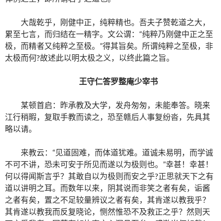
大哉乾乎，刚健中正，纯粹精也。吾夫子赞乾道之大，
累至七言，而归结在一精字。文公谓：“纯粹乃刚健中正之至
极，而精者又纯粹之至极。”得其旨矣。所谓纯粹之至极，非
太极而何?故述此以明太极之义，以终此篇之旨。
王守仁答罗整庵少宰书
某顿首启：昨承教及大学，发舟匆匆，未能奉答。晓来
江行稍暇，复取手教而读之，恐至赣后人事复纷沓，先具其
略以请。
来教云：“见道固难，而体道犹难。道诚未易明，而学诚
不可不讲，恐未可安于所见而遂以为极则也。”幸甚！幸甚！
何以得闻斯言乎？其敢自以为极则而安之乎?正思就天下之有
道以讲明之耳。而数年以来，阴其说而非笑之者有矣，诟酱
之者有矣，置之不足较量辨议之者有矣，其肯遂以教我乎？
其肯遂以教我而反复晓论，恻然惟恐不及救正之乎？然则天