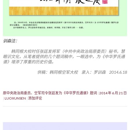
训森注：
韩同根大校时任张廷发将军（中共中央政治局原委员）秘书，慧
眼识文化，从笔者提供的几个题词稿中，一眼选中，为《中华罗氏通
谱》增添了厚重的历史价值。
供稿：韩同根空军大校 录入：罗训森 2014.6.18
原中央政治局委员、空军司令张廷发为《中华罗氏通谱》题词
2014 年 6 月 21 日
LUOXUNSEN
添加评论