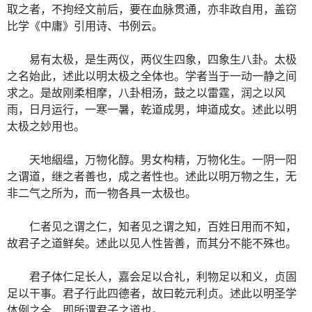
取之者，不拘经文前后，要在血脉贯通，亦非政自用，盖窃
比学《中庸》引用诗、书例云。
易有太极，是生两仪，两仪生四象，四象生八卦。太极
之名始此，述此以明太极之全体也。学者当于一动一静之间
求之。是故刚柔相摩，八卦相汤，鼓之以雷霆，润之以风
雨，日月运行，一寒一暑，乾道成男，坤道成女。述此以明
太极之妙用也。
天地絪缊，万物化醇。男女构精，万物化生。一阴一阳
之谓道，继之者善也，成之者性也。述此以明万物之生，无
非二气之所为，而一物各具一太极也。
仁者见之谓之仁，知者见之谓之知，百姓日用而不知，
故君子之道鲜矣。述此以见人性皆善，而其分不能不殊也。
君子体仁足长人，嘉会足以合礼，利物足以和义，贞固
足以干事。君子行此四德者，故曰乾元利贞。述此以明圣学
体例之全，即所谓君子之道也。