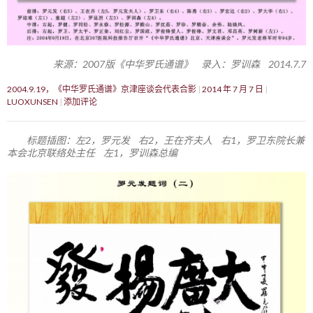
来源：2007版《中华罗氏通谱》 录入：罗训森 2014.7.7
2004.9.19，《中华罗氏通谱》京津座谈会代表合影
2014 年 7 月 7 日
LUOXUNSEN
添加评论
标题插图：左2，罗元发 右2，王在齐夫人 右1，罗卫东院长兼
本会北京联络处主任 左1，罗训森总编