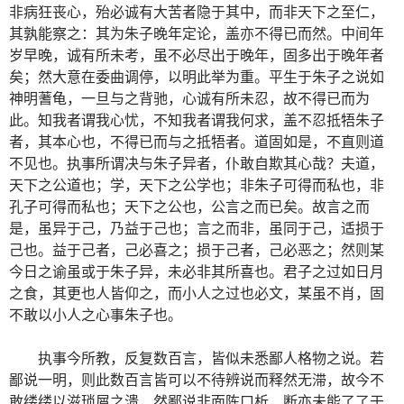
非病狂丧心，殆必诚有大苦者隐于其中，而非天下之至仁，
其孰能察之：其为朱子晚年定论，盖亦不得已而然。中间年
岁早晚，诚有所未考，虽不必尽出于晚年，固多出于晚年者
矣；然大意在委曲调停，以明此举为重。平生于朱子之说如
神明蓍龟，一旦与之背驰，心诚有所未忍，故不得已而为
此。知我者谓我心忧，不知我者谓我何求，盖不忍抵牾朱子
者，其本心也，不得已而与之抵牾者。道固如是，不直则道
不见也。执事所谓决与朱子异者，仆敢自欺其心哉？夫道，
天下之公道也；学，天下之公学也；非朱子可得而私也，非
孔子可得而私也；天下之公也，公言之而已矣。故言之而
是，虽异于己，乃益于己也；言之而非，虽同于己，适损于
己也。益于己者，己必喜之；损于己者，己必恶之；然则某
今日之谕虽或于朱子异，未必非其所喜也。君子之过如日月
之食，其更也人皆仰之，而小人之过也必文，某虽不肖，固
不敢以小人之心事朱子也。
执事今所教，反复数百言，皆似未悉鄙人格物之说。若
鄙说一明，则此数百言皆可以不待辨说而释然无滞，故今不
敢缕缕以滋琐屑之溃，然鄙说非面陈口析，断亦未能了了于