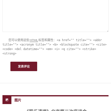
您可以使用这些
HTML
标签和属性：
<a href="" title=""> <abbr
title=""> <acronym title=""> <b> <blockquote cite=""> <cite>
<code> <del datetime=""> <em> <i> <q cite=""> <strike>
<strong>
图片