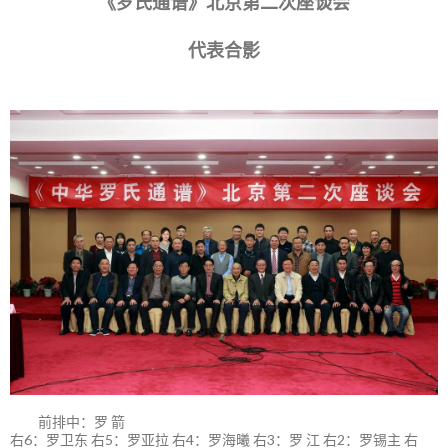
《罗氏通谱》北京第二次座谈会
代表合影
前排中：罗 箭
右6：罗卫东 右5：罗亚拉 右4：罗海曦 右3：罗 江 右2：罗锡主 右