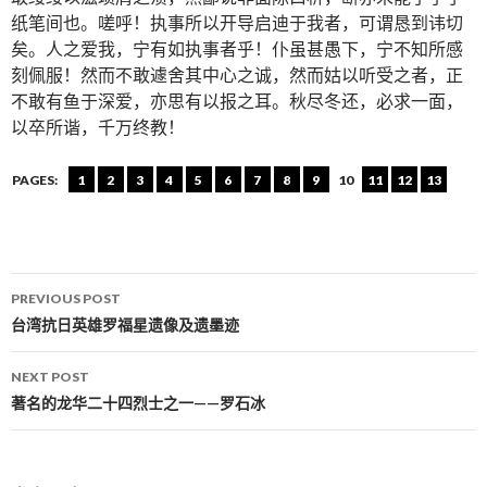
纸笔间也。嗟呼！执事所以开导启迪于我者，可谓恳到讳切
矣。人之爱我，宁有如执事者乎！仆虽甚愚下，宁不知所感
刻佩服！然而不敢遽舍其中心之诚，然而姑以听受之者，正
不敢有鱼于深爱，亦思有以报之耳。秋尽冬还，必求一面，
以卒所谐，千万终教！
PAGES:
1
2
3
4
5
6
7
8
9
10
11
12
13
PREVIOUS POST
Post navigation
台湾抗日英雄罗福星遗像及遗墨迹
NEXT POST
著名的龙华二十四烈士之一——罗石冰