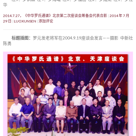
华
2014.7.27，《中华罗氏通谱》北京第二次座谈会筹备会代表合影
2014 年 7 月
29 日
LUOXUNSEN
添加评论
标题插图：
罗元发老将军在2004.9.19座谈会发言——摄影 中新社
陈勇