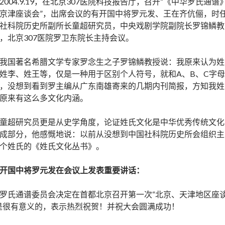
2004.9.19，在北京307医院科技报告厅，召开“《中华罗氏通谱
京津座谈会”，出席会议的有开国中将罗元发、王在齐伉俪，时
社科院历史所副所长童超研究员，中央戏剧学院副院长罗锦鳞教
，北京307医院罗卫东院长主持会议。
我国著名希腊文学专家罗念生之子罗锦鳞教授说：我原来认为姓
姓李、姓王等，仅是一种用于区别个人符号，就和A、B、C字母
，没想到看到罗主编从广东南雄寄来的几期内刊简报，方知我姓
原来有这么多文化内涵。
童超研究员更是从史学角度，论证姓氏文化是中华优秀传统文化
成部分，他感慨地说：以前从没想到中国社科院历史所会组织主
个姓氏的《姓氏文化丛书》。
开国中将罗元发在会议上发表重要讲话：
罗氏通谱委员会决定在首都北京召开第一次“北京、天津地区座
是很有意义的，表示热烈祝贺！并祝大会圆满成功！