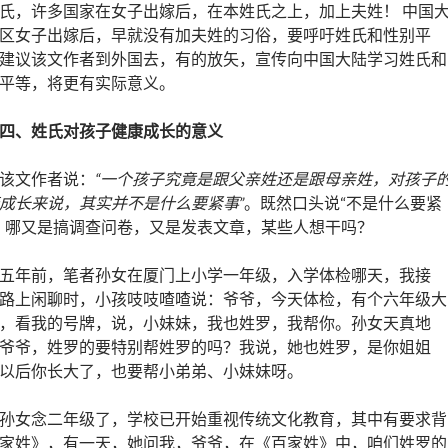
氏，许多国家在女子出嫁后，在本姓氏之上，加上夫姓！ 中国
区女子出嫁后，早就没有加夫姓的习俗，要呼吁姓氏和性别平
建议该文作者到外国去，有的放矢，宣传向中国大陆学习姓氏和
平等，将更有实际意义。
四、姓氏对孩子健康成长的意义
该文作者说：
“一个孩子究竟是跟父亲姓还是跟母亲姓，对孩子
成长来说，其实并不是什么要紧事”
。既然口头说“不是什么要紧
，哪又是搞调查问卷，又是发表文章，某些人想干吗？
五年前，笔者孙女在厦门上小学一年级，入学体检哪天，我接
路上闲聊时，小孩吱吱喳喳说：爷爷，今天体检，有个六年级大
，看我的号牌，说，小妹妹，我也姓罗，我帮你。孙女天真地
爷爷，姓罗的要特别帮姓罗的吗？我说，她也姓罗，是你姐姐
以后你长大了，也要帮小弟弟、小妹妹呀。
孙女念二年级了，学校已开始重视传统文化教育，其中有要求背
家姓》，有一天，她问我，爷爷，在《百家姓》中，咱们姓罗的