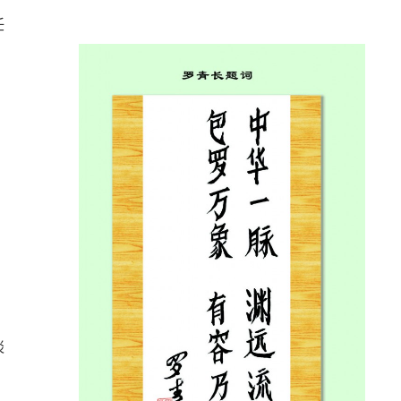
》
任
谈