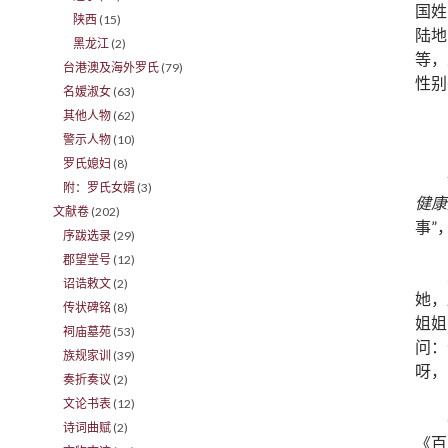
国姓
陕西
(15)
陆地
黑龙江
(2)
等，
台港澳及海外罗氏
(79)
性别
名嫒淑女
(63)
其他人物
(62)
警示人物
(10)
罗氏媳妇
(8)
附：罗氏女婿
(3)
健康
文献卷
(202)
事”
序跋选录
(29)
郡望堂号
(12)
诏诰敕文
(2)
她，
传状碑铭
(8)
姐姐
祠庙墓苑
(53)
问：
族规家训
(39)
呀，
奏折奏议
(2)
文论书表
(12)
诗词曲赋
(2)
《百