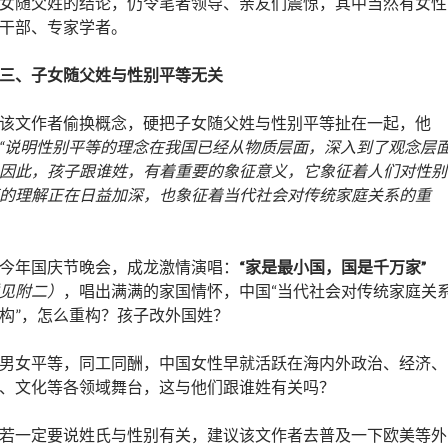
女随父姓的结论，仍令笔者领导、亲友们震惊，其中当然有女性
干部、专家学者。
三、子女随父姓与性别平等无关
该文作者偷换概念，硬把子女随父姓与性别平等扯在一起，他
“说明性别平等的理念在我国已经从物质层面，深入到了观念层
因此，孩子跟谁姓，有着重要的象征意义，它象征着人们对性别
的理解正在日益加深，也象征着当代社会对传统家庭关系的重
。
今年国庆节晚会，成龙激情演唱：
“家是最小国，国是千万家”
见附二）
，唱出满满的家国情怀，中国“当代社会对传统家庭关
构”，怎么重构？孩子改外国姓？
男女平等，同工同酬，中国女性早就活跃在海内外政治、经济、
、文化等各领域舞台，这与他们跟谁姓有关吗？
若一定要说姓氏与性别有关，建议该文作者去普及一下欧美等外