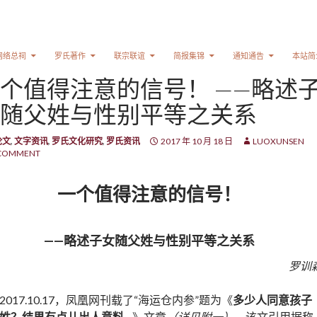
网络总祠
罗氏著作
联宗联谊
简报集锦
通知通告
本站简
个值得注意的信号！ ——略述
随父姓与性别平等之关系
论文
,
文字资讯
,
罗氏文化研究
,
罗氏资讯
2017 年 10 月 18 日
LUOXUNSEN
 COMMENT
一个值得注意的信号！
——略述子女随父姓与性别平等之关系
罗训
2017.10.17，凤凰网刊载了“海运仓内参”题为《
多少人同意孩子
姓？结果有点儿出人意料
…
》文章
（详见附一）
，该文引用据称