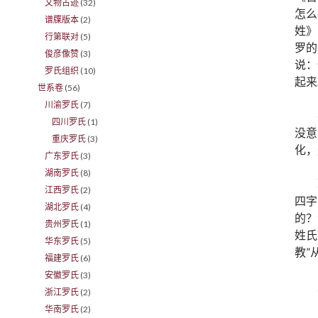
文物古迹
(32)
怎么
谱牒版本
(2)
姓》
行第联对
(5)
罗的
俊彦像赞
(3)
说：
罗氏组织
(10)
起来
世系卷
(56)
川渝罗氏
(7)
四川罗氏
(1)
没意
重庆罗氏
(3)
化，
广东罗氏
(3)
湖南罗氏
(8)
江西罗氏
(2)
四字
湖北罗氏
(4)
的？
贵州罗氏
(1)
姓氏
华东罗氏
(5)
教”
福建罗氏
(6)
安徽罗氏
(3)
浙江罗氏
(2)
华南罗氏
(2)