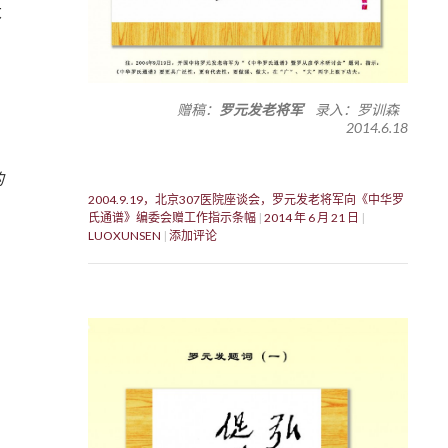
大
赠稿：
罗元发老将军
录入：罗训森
2014.6.18
的
2004.9.19，北京307医院座谈会，罗元发老将军向《中华罗
氏通谱》编委会赠工作指示条幅
2014 年 6 月 21 日
LUOXUNSEN
添加评论