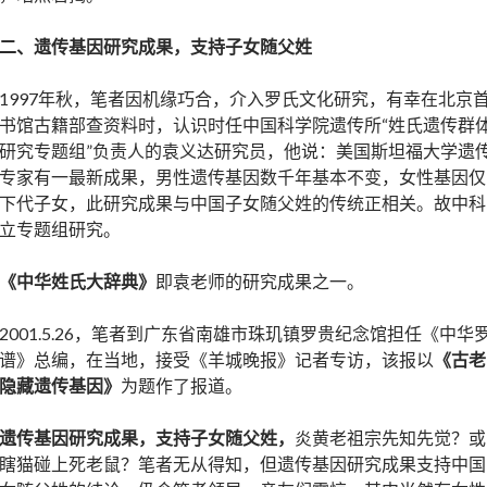
二、遗传基因研究成果，支持子女随父姓
1997年秋，笔者因机缘巧合，介入罗氏文化研究，有幸在北京
书馆古籍部查资料时，认识时任中国科学院遗传所“姓氏遗传群
研究专题组”负责人的袁义达研究员，他说：美国斯坦福大学遗
专家有一最新成果，男性遗传基因数千年基本不变，女性基因仅
下代子女，此研究成果与中国子女随父姓的传统正相关。故中科
立专题组研究。
《中华姓氏大辞典》
即袁老师的研究成果之一。
2001.5.26，笔者到广东省南雄市珠玑镇罗贵纪念馆担任《中华
谱》总编，在当地，接受《羊城晚报》记者专访，该报以
《古老
隐藏遗传基因》
为题作了报道。
遗传基因研究成果，支持子女随父姓，
炎黄老祖宗先知先觉？或
瞎猫碰上死老鼠？笔者无从得知，但遗传基因研究成果支持中国