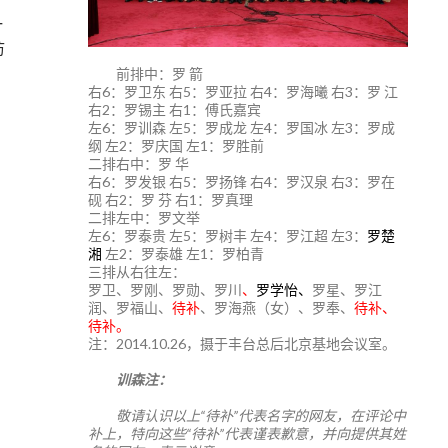
一
访
前排中：罗 箭
右6：罗卫东 右5：罗亚拉 右4：罗海曦 右3：罗 江
右2：罗锡主 右1：傅氏嘉宾
左6：罗训森 左5：罗成龙 左4：罗国冰 左3：罗成
纲 左2：罗庆国 左1：罗胜前
二排右中：罗 华
右6：罗发银 右5：罗扬锋 右4：罗汉泉 右3：罗在
砚 右2：罗 芬 右1：罗真理
二排左中：罗文举
左6：罗泰贵 左5：罗树丰 左4：罗江超 左3：
罗楚
湘
左2：罗泰雄 左1：罗柏青
三排从右往左：
罗卫、罗刚、罗勋、罗川
、
罗学怡、
罗星、罗江
润、罗福山、
待补
、罗海燕（女）、罗奉、
待补、
待补。
注：2014.10.26，摄于丰台总后北京基地会议室。
训森注：
敬请认识以上“待补”代表名字的网友，在评论中
补上，特向这些“待补”代表谨表歉意，并向提供其姓