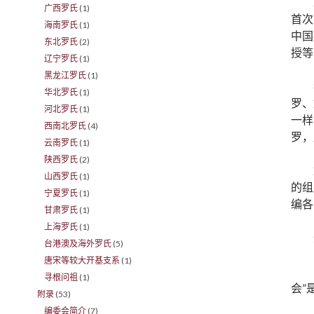
广西罗氏
(1)
首次
海南罗氏
(1)
中国
东北罗氏
(2)
授等
辽宁罗氏
(1)
黑龙江罗氏
(1)
华北罗氏
(1)
罗、
河北罗氏
(1)
一样
西南北罗氏
(4)
罗，
云南罗氏
(1)
陕西罗氏
(2)
山西罗氏
(1)
的组
宁夏罗氏
(1)
编各
甘肃罗氏
(1)
上海罗氏
(1)
台港澳及海外罗氏
(5)
唐宋等较大开基支系
(1)
寻根问祖
(1)
会”
附录
(53)
编委会简介
(7)