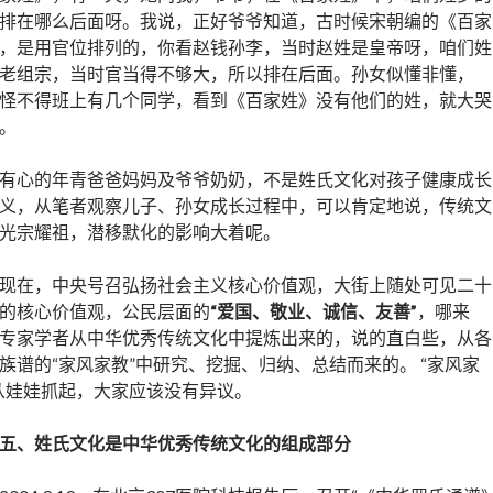
排在哪么后面呀。我说，正好爷爷知道，古时候宋朝编的《百家
，是用官位排列的，你看赵钱孙李，当时赵姓是皇帝呀，咱们姓
老组宗，当时官当得不够大，所以排在后面。孙女似懂非懂，
怪不得班上有几个同学，看到《百家姓》没有他们的姓，就大哭
。
有心的年青爸爸妈妈及爷爷奶奶，不是姓氏文化对孩子健康成长
义，从笔者观察儿子、孙女成长过程中，可以肯定地说，传统文
光宗耀祖，潜移默化的影响大着呢。
现在，中央号召弘扬社会主义核心价值观，大街上随处可见二十
的核心价值观，公民层面的
“爱国、敬业、诚信、友善”
，哪来
专家学者从中华优秀传统文化中提炼出来的，说的直白些，从各
族谱的“家风家教”中研究、挖掘、归纳、总结而来的。 “家风家
从娃娃抓起，大家应该没有异议。
五、姓氏文化是中华优秀传统文化的组成部分