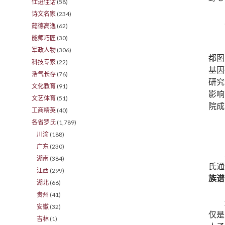
仕进佳话
(58)
诗文名家
(234)
懿德高逸
(62)
能师巧匠
(30)
军政人物
(306)
都图
科技专家
(22)
基因
浩气长存
(76)
研究
文化教育
(91)
影响
文艺体育
(51)
院成
工商精英
(40)
各省罗氏
(1,789)
川渝
(188)
广东
(230)
湖南
(384)
氏通
江西
(299)
族谱
湖北
(66)
贵州
(41)
安徽
(32)
仅是
吉林
(1)