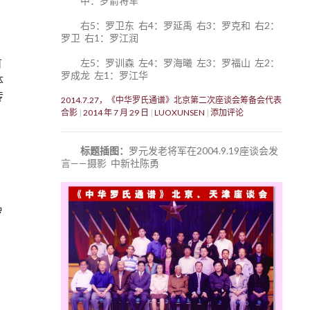
中：罗箭将军
右5：罗卫东 右4：罗延禹 右3：罗克和 右2：
罗卫 右1：罗江润
首
左5：罗训森 左4：罗海曦 左3：罗福山 左2：
罗成龙 左1：罗江华
体
传
2014.7.27，《中华罗氏通谱》北京第二次座谈会筹备会代表
合影
2014 年 7 月 29 日
LUOXUNSEN
添加评论
标题插图：
罗元发老将军在2004.9.19座谈会发
言——摄影 中新社陈勇
罗