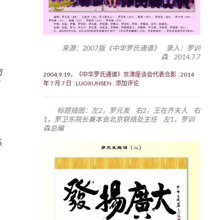
来源：2007版《中华罗氏通谱》 录入：罗训
森 2014.7.7
面
2004.9.19，《中华罗氏通谱》京津座谈会代表合影
2014
年 7 月 7 日
LUOXUNSEN
添加评论
标题插图：左2，罗元发 右2，王在齐夫人 右
1，罗卫东院长兼本会北京联络处主任 左1，罗训
森总编
系