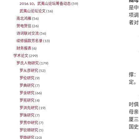
2016.10，武夷山论坛筹备动态
(59)
是中
武夷山论坛论文
(16)
项调
南北鸿雁
(56)
者对
贺电贺信
(26)
诗词联对交流
(56)
续修捐款芳名录
(13)
财务报表
(6)
学术论文
(299)
罗氏人物研究
(179)
罗从彦研究
(52)
撑：
罗伦研究
(9)
定。
罗典研究
(7)
罗含研究
(66)
罗宪研究
(4)
时俱
罗洪先研究
(19)
母亲
罗珠研究
(7)
厦三
罗贯中研究
(7)
国史
罗钦顺研究
(5)
罗隐研究
(20)