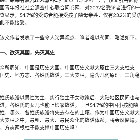
国青年报社社会调查中心联合问卷网，对2032名受访者进行的
查显示，54.7%的受访者能接受孩子随母亲姓，仅有23.2%的受
此不能接受。
该文作者发表了一些令人诧异观点，笔者难以苟同，略述如下。
一、欲灭其国，先灭其史
众所周知，中国是历史大国。中国历史文献大厦由三大支柱支
国史、地方志、各姓氏族谱。三大支柱，隐含几何原理：三角稳
姓氏族谱以男性为主，实行独生子女政策后，大陆地区民间也与
进，各姓氏的女儿也能上娘家族谱。一旦54.7%的中国小孩能随
姓，哪么，各姓氏族谱将失去存在的土壤。作为中国历史文献大
大支柱之中，最粗、最大、最民众化的族谱体系，将轰然倒塌。
、方志两根柱子能支撑中国历史吗？