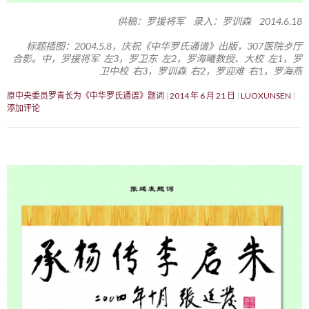
供稿：罗援将军 录入：罗训森 2014.6.18
标题插图：2004.5.8，庆祝《中华罗氏通谱》出版，307医院歺厅
合影。中，罗援将军 左3，罗卫东 左2，罗海曦教授、大校 左1，罗
卫中校 右3，罗训森 右2，罗迎难 右1，罗海燕
原中央委员罗青长为《中华罗氏通谱》题词
2014 年 6 月 21 日
LUOXUNSEN
添加评论