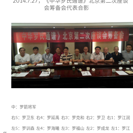
2014.7.27，《中华罗氏通谱》北京第二次座谈
会筹备会代表合影
中：罗箭将军
右5：罗卫东 右4：罗延禹 右3：罗克和 右2：罗卫 右1：罗江润
左5：罗训森 左4：罗海曦 左3：罗福山 左2：罗成龙 左1：罗江