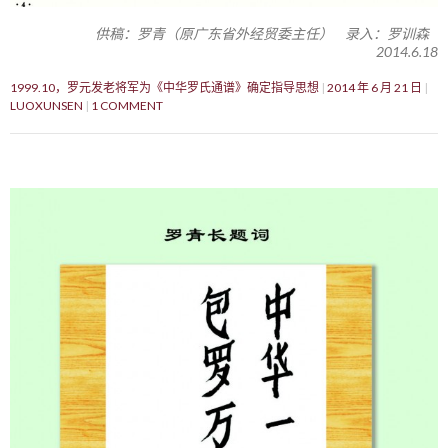
供稿：罗青（原广东省外经贸委主任） 录入：罗训森
2014.6.18
1999.10，罗元发老将军为《中华罗氏通谱》确定指导思想
2014 年 6 月 21 日
LUOXUNSEN
1 COMMENT