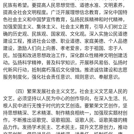
民族有希望。要提高人民思想觉悟、道德水准、文明素养，
提高全社会文明程度。广泛开展理想信念教育，深化中国特
色社会主义和中国梦宣传教育，弘扬民族精神和时代精神，
加强爱国主义、集体主义、社会主义教育，引导人们树立正
确的历史观、民族观、国家观、文化观。深入实施公民道德
建设工程，推进社会公德、职业道德、家庭美德、个人品德
建设，激励人们向上向善、孝老爱亲，忠于祖国、忠于人
民。加强和改进思想政治工作，深化群众性精神文明创建活
动。弘扬科学精神，普及科学知识，开展移风易俗、弘扬时
代新风行动，抵制腐朽落后文化侵蚀。推进诚信建设和志愿
服务制度化，强化社会责任意识、规则意识、奉献意识。
（四）繁荣发展社会主义文艺。社会主义文艺是人民的
文艺，必须坚持以人民为中心的创作导向，在深入生活、扎
根人民中进行无愧于时代的文艺创造。要繁荣文艺创作，坚
持思想精深、艺术精湛、制作精良相统一，加强现实题材创
作，不断推出讴歌党、讴歌祖国、讴歌人民、讴歌英雄的精
品力作。发扬学术民主、艺术民主，提升文艺原创力，推动