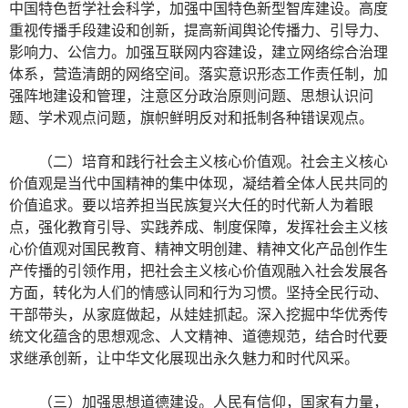
中国特色哲学社会科学，加强中国特色新型智库建设。高度
重视传播手段建设和创新，提高新闻舆论传播力、引导力、
影响力、公信力。加强互联网内容建设，建立网络综合治理
体系，营造清朗的网络空间。落实意识形态工作责任制，加
强阵地建设和管理，注意区分政治原则问题、思想认识问
题、学术观点问题，旗帜鲜明反对和抵制各种错误观点。
（二）培育和践行社会主义核心价值观。社会主义核心
价值观是当代中国精神的集中体现，凝结着全体人民共同的
价值追求。要以培养担当民族复兴大任的时代新人为着眼
点，强化教育引导、实践养成、制度保障，发挥社会主义核
心价值观对国民教育、精神文明创建、精神文化产品创作生
产传播的引领作用，把社会主义核心价值观融入社会发展各
方面，转化为人们的情感认同和行为习惯。坚持全民行动、
干部带头，从家庭做起，从娃娃抓起。深入挖掘中华优秀传
统文化蕴含的思想观念、人文精神、道德规范，结合时代要
求继承创新，让中华文化展现出永久魅力和时代风采。
（三）加强思想道德建设。人民有信仰，国家有力量，