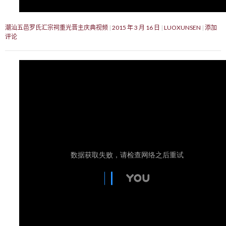
潮汕五邑罗氏汇宗祠重光晋主庆典视频
2015 年 3 月 16 日
LUOXUNSEN
添加
评论