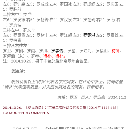
左6：罗训森 左5：罗成龙 左4：罗国冰 左3：罗成纲 左2：罗庆国 左
1：罗胜前
二排右中：罗 华
右6：罗发银 右5：罗扬锋 右4：罗汉泉 右3：罗在砚 右2：罗 芬 右
1：罗真理
二排左中：罗文举
左6：罗泰贵 左5：罗树丰 左4：罗江超 左3：
罗楚湘
左2：罗泰雄 左
1：罗柏青
三排从右往左：
罗卫、罗刚、罗勋、罗川
、
罗学怡、
罗星、罗江润、罗福山、
待补
、
罗海燕（女）、罗奉、
待补、待补。
注：2014.10.26，摄于丰台总后北京基地会议室。
训森注：
敬请认识以上“待补”代表名字的网友，在评论中补上，特向这些
“待补”代表谨表歉意，并向提供其姓名的网友，表示谢意。
供稿：罗卫 录入：罗训森 2014.11.1
2014.10.26，《罗氏通谱》北京第二次座谈会代表合影
2014 年 11 月 1 日
LUOXUNSEN
5 COMMENTS