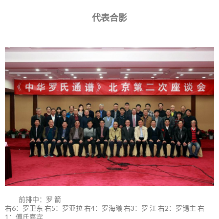
代表合影
前排中：罗 箭
右6：罗卫东 右5：罗亚拉 右4：罗海曦 右3：罗 江 右2：罗锡主 右
1：傅氏嘉宾