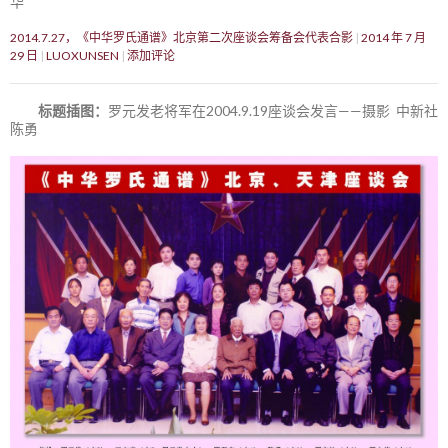
华
2014.7.27，《中华罗氏通谱》北京第二次座谈会筹备会代表合影
2014 年 7 月
29 日
LUOXUNSEN
添加评论
标题插图：
罗元发老将军在2004.9.19座谈会发言——摄影 中新社
陈勇