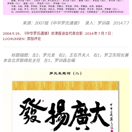
来源：2007版《中华罗氏通谱》 录入：罗训森 2014.7.7
2004.9.19，《中华罗氏通谱》京津座谈会代表合影
2014 年 7 月 7 日
LUOXUNSEN
添加评论
标题插图：左2，罗元发 右2，王在齐夫人 右1，罗卫东院长兼
本会北京联络处主任 左1，罗训森总编