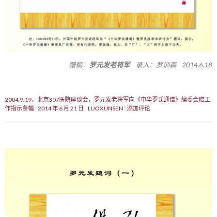
赠稿：
罗元发老将军
录入：罗训森 2014.6.18
2004.9.19，北京307医院座谈会，罗元发老将军向《中华罗氏通谱》编委会赠工
作指示条幅
2014 年 6 月 21 日
LUOXUNSEN
添加评论