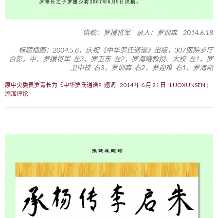
供稿：罗援将军 录入：罗训森 2014.6.18
标题插图：2004.5.8，庆祝《中华罗氏通谱》出版，307医院歺厅
合影。中，罗援将军 左3，罗卫东 左2，罗海曦教授、大校 左1，罗
卫中校 右3，罗训森 右2，罗迎难 右1，罗海燕
原中央委员罗青长为《中华罗氏通谱》题词
2014 年 6 月 21 日
LUOXUNSEN
添加评论