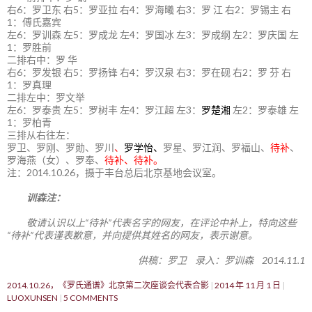
右6：罗卫东 右5：罗亚拉 右4：罗海曦 右3：罗 江 右2：罗锡主 右
1：傅氏嘉宾
左6：罗训森 左5：罗成龙 左4：罗国冰 左3：罗成纲 左2：罗庆国 左
1：罗胜前
二排右中：罗 华
右6：罗发银 右5：罗扬锋 右4：罗汉泉 右3：罗在砚 右2：罗 芬 右
1：罗真理
二排左中：罗文举
左6：罗泰贵 左5：罗树丰 左4：罗江超 左3：
罗楚湘
左2：罗泰雄 左
1：罗柏青
三排从右往左：
罗卫、罗刚、罗勋、罗川
、
罗学怡、
罗星、罗江润、罗福山、
待补
、
罗海燕（女）、罗奉、
待补、待补。
注：2014.10.26，摄于丰台总后北京基地会议室。
训森注：
敬请认识以上“待补”代表名字的网友，在评论中补上，特向这些
“待补”代表谨表歉意，并向提供其姓名的网友，表示谢意。
供稿：罗卫 录入：罗训森 2014.11.1
2014.10.26，《罗氏通谱》北京第二次座谈会代表合影
2014 年 11 月 1 日
LUOXUNSEN
5 COMMENTS