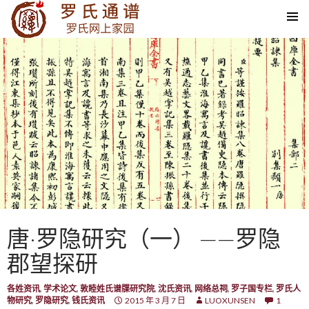
SKIP TO CONTENT
唐·罗隐研究（一） ——罗隐
郡望探研
各姓资讯
,
学术论文
,
敦睦姓氏谱牒研究院
,
沈氏资讯
,
网络总祠
,
罗子国专栏
,
罗氏人
物研究
,
罗隐研究
,
钱氏资讯
2015 年 3 月 7 日
LUOXUNSEN
1