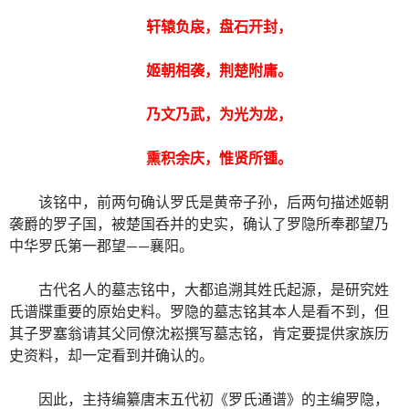
轩辕负扆，盘石开封，
姬朝相袭，荆楚附庸。
乃文乃武，为光为龙，
熏积余庆，惟贤所锺。
该铭中，前两句确认罗氏是黄帝子孙，后两句描述姬朝
袭爵的罗子国，被楚国呑并的史实，确认了罗隐所奉郡望乃
中华罗氏第一郡望——襄阳。
古代名人的墓志铭中，大都追溯其姓氏起源，是研究姓
氏谱牒重要的原始史料。罗隐的墓志铭其本人是看不到，但
其子罗塞翁请其父同僚沈崧撰写墓志铭，肯定要提供家族历
史资料，却一定看到并确认的。
因此，主持编纂唐末五代初《罗氏通谱》的主编罗隐，