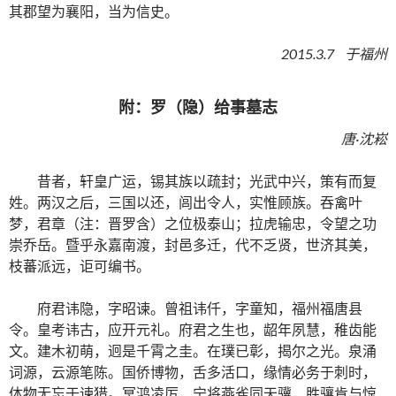
其郡望为襄阳，当为信史。
2015.3.7 于福州
附：罗（隐）给事墓志
唐·沈崧
昔者，轩皇广运，锡其族以疏封；光武中兴，策有而复
姓。两汉之后，三国以还，闾出令人，实惟顾族。吞禽叶
梦，君章（注：晋罗含）之位极泰山；拉虎输忠，令望之功
崇乔岳。暨乎永嘉南渡，封邑多迁，代不乏贤，世济其美，
枝蕃派远，讵可编书。
府君讳隐，字昭谏。曾祖讳仟，字童知，福州福唐县
令。皇考讳古，应开元礼。府君之生也，龆年夙慧，稚齿能
文。建木初萌，迥是千霄之圭。在璞已彰，揭尔之光。泉涌
词源，云源笔陈。国侨博物，舌多活口，缘情必务于刺时，
体物无忘于谏猎。冥鸿凌厉，宁将燕雀同天骥，胜骧肯与惊