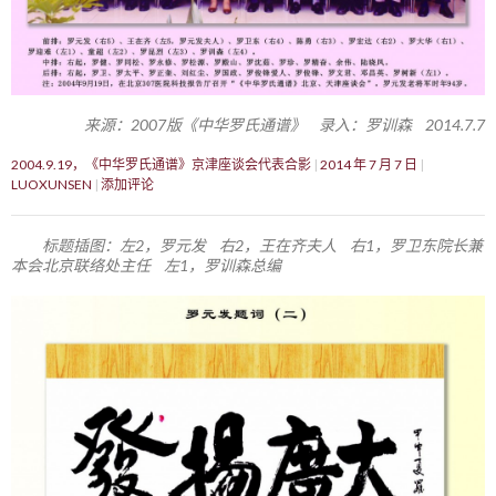
来源：2007版《中华罗氏通谱》 录入：罗训森 2014.7.7
2004.9.19，《中华罗氏通谱》京津座谈会代表合影
2014 年 7 月 7 日
LUOXUNSEN
添加评论
标题插图：左2，罗元发 右2，王在齐夫人 右1，罗卫东院长兼
本会北京联络处主任 左1，罗训森总编