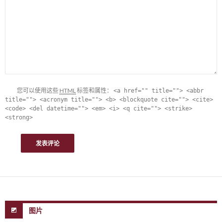
您可以使用这些
HTML
标签和属性：
<a href="" title=""> <abbr
title=""> <acronym title=""> <b> <blockquote cite=""> <cite>
<code> <del datetime=""> <em> <i> <q cite=""> <strike>
<strong>
图片