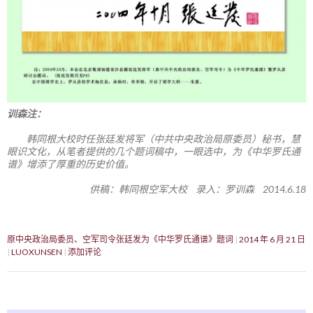
训森注：
韩同根大校时任张廷发将军（中共中央政治局原委员）秘书，慧
眼识文化，从笔者提供的几个题词稿中，一眼选中，为《中华罗氏通
谱》增添了厚重的历史价值。
供稿：韩同根空军大校 录入：罗训森 2014.6.18
原中央政治局委员、空军司令张廷发为《中华罗氏通谱》题词
2014 年 6 月 21 日
LUOXUNSEN
添加评论