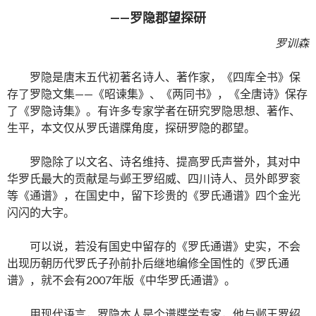
——罗隐郡望探研
罗训森
罗隐是唐末五代初著名诗人、著作家，《四库全书》保
存了罗隐文集——《昭谏集》、《两同书》，《全唐诗》保存
了《罗隐诗集》。有许多专家学者在研究罗隐思想、著作、
生平，本文仅从罗氏谱牒角度，探研罗隐的郡望。
罗隐除了以文名、诗名维持、提高罗氏声誉外，其对中
华罗氏最大的贡献是与邺王罗绍威、四川诗人、员外郎罗衮
等《通谱》，在国史中，留下珍贵的《罗氏通谱》四个金光
闪闪的大字。
可以说，若没有国史中留存的《罗氏通谱》史实，不会
出现历朝历代罗氏子孙前扑后继地编修全国性的《罗氏通
谱》，就不会有2007年版《中华罗氏通谱》。
用现代语言，罗隐本人是个谱牒学专家，他与邺王罗绍