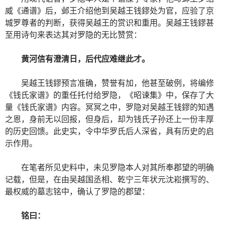
威《通谱》后，邺王介绍他到吴越王钱鏐处为官，应验了京
城罗尊者的判断，获得吴越王的赏识和重用。吴越王钱鏐甚
至用诗句来表达其对罗隐的无比赞赏：
黄河信有澄清日，后代应难继此才。
吴越王钱鏐预言准确，赞誉有加，他甚至破例，将编修
《钱氏家谱》的重任托付给罗隐，《昭谏集》中，保存了大
量《钱氏家谱》内容。冥冥之中，罗隐对吴越王钱鏐的知遇
之恩，身前无以回报，但身后，却为钱氏子孙还上一份丰厚
的历史回馈。此史实，令中华罗氏后人深省，具有历史的启
示作用。
在笔者所见史料中，未见罗隐本人对其所奉郡望的明确
记载，但是，在由吴越国丞相、乾宁三年状元沈崧撰写的、
最权威的墓志铭中，确认了罗隐的郡望：
铭曰：