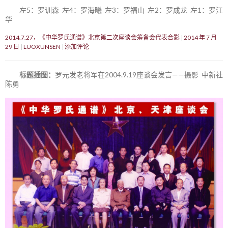
左5：罗训森 左4：罗海曦 左3：罗福山 左2：罗成龙 左1：罗江
华
2014.7.27，《中华罗氏通谱》北京第二次座谈会筹备会代表合影
2014 年 7 月
29 日
LUOXUNSEN
添加评论
标题插图：
罗元发老将军在2004.9.19座谈会发言——摄影 中新社
陈勇