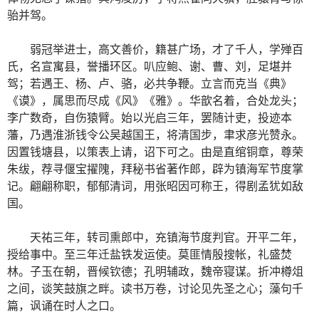
骀并驾。
弱冠举进士，高文善价，籍甚广场，才了千人，学殚百
氏，名宣寓县，誉播环区。叭应鲍、谢、曹、刘，足堪并
驾；若遇王、杨、卢、骆，必共争鞭。立言而克当《典》
《谟》，属思而尽成《风》《雅》。华歆名着，合处龙头；
李广数奇，自伤猿臂。始以光启三年，罢随计吏，投迹本
藩，乃遇淮浙钱令公吴越国王，将清国步，聿求彦光赞永。
因置钱塘县，以策表上请，诏下可之。由是直绾铜章，尊荣
朱绂，荐寻偃宝擢隗，拜秘书省著作郎，辟为镇海军节度掌
记。翩翩称职，郁郁清词，用张昭因可称王，得剧孟犹如敌
国。
天祐三年，转司熏郎中，充镇海节度判官。开平二年，
授给事中。至三年迁盐铁发运使。莫匪情殷搜帐，礼盛焚
林。子玉在朝，晋候钦德；孔明辅政，魏帝寝谋。折冲樽俎
之间，谈笑鼓旗之畔。读书万卷，讨论见先圣之心；藻句千
篇，讽诵在时人之口。