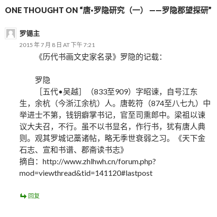
ONE THOUGHT ON “唐·罗隐研究（一） ——罗隐郡望探研”
罗锡主
2015 年 7 月 8 日 AT 下午 7:21
《历代书画文史家名录》罗隐的记载：
罗隐
［五代•吴越］（833至909）字昭谏，自号江东
生，余杭（今浙江余杭）人。唐乾符（874至八七九）中
举进士不第，钱钥癖掌书记，官至司熏郎中。梁祖以谏
议大夫召，不行。虽不以书显名，作行书，犹有唐人典
则。观其罗城记藁诸帖，略无季世衰弱之习。《天下金
石志、宣和书谱、郡斋读书志》
摘自：http://www.zhlhwh.cn/forum.php?
mod=viewthread&tid=141120#lastpost
回复