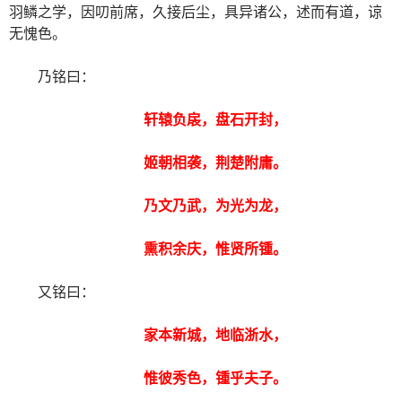
羽鳞之学，因叨前席，久接后尘，具异诸公，述而有道，谅
无愧色。
乃铭曰：
轩辕负扆，盘石开封，
姬朝相袭，荆楚附庸。
乃文乃武，为光为龙，
熏积余庆，惟贤所锺。
又铭曰：
家本新城，地临浙水，
惟彼秀色，锺乎夫子。