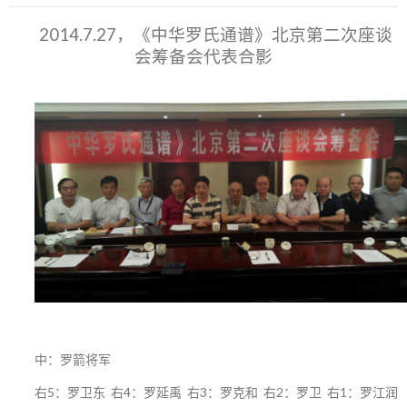
2014.7.27，《中华罗氏通谱》北京第二次座谈
会筹备会代表合影
中：罗箭将军
右5：罗卫东 右4：罗延禹 右3：罗克和 右2：罗卫 右1：罗江润