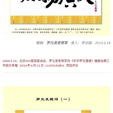
赠稿：
罗元发老将军
录入：罗训森 2014.6.18
2004.9.19，北京307医院座谈会，罗元发老将军向《中华罗氏通谱》编委会赠工
作指示条幅
2014 年 6 月 21 日
LUOXUNSEN
添加评论