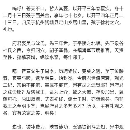
呜呼！苍天不口，哲人其蒌，以开平三年春寝疾，冬十
二月十三日殁于西关舍，享年七十七岁。以开平四年正月二
十三日，归灵于杭州钱塘县定山乡居山里，殡于徐村之穴，
礼也。
府君娶吴与沈氏，先三年世，于平陵之北坂。先下泉谷
杜氏之西，今归同穴。嗣子塞翁，充镇海军节度推官，天资
至性，孺慕哀增，绝饮水浆，每作邻里。
噫！昔宣父生于周季，历聘诸候，竟莫之遇，至于泣麟
着，丧铬与嗟，逮至明皇，始封冕。今府君世值唐衰，观光
二纪，宗伯不能第，宰属不能官，岂有司之遗贤耶？岂府君
之赋命耶？及遇我王，录为上介，致之大僚，存没加恩，翼
燕可托，原田赙赠，式表初终，儒士于时，亦谓逵矣。向非
我王之至明玉鉴，岂展府君之多艺多才？所以，主有礼观之
名，宾有荣家之美，明矣！
崧也，镂冰费力，映雪徒功，乏锡铁铜斗之知，异中观