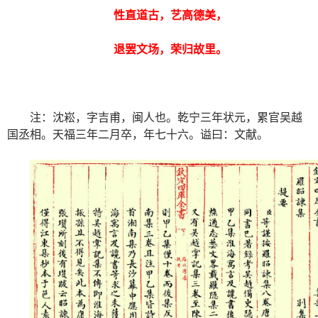
性直道古，艺高德美，
退罢文场，荣归故里。
注：沈崧，字吉甫，闽人也。乾宁三年状元，累官吴越
国丞相。天福三年二月卒，年七十六。谥曰：文献。