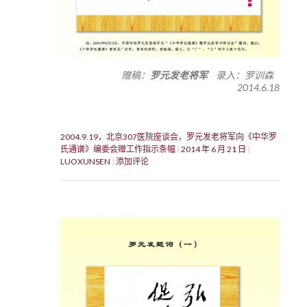
赠稿：
罗元发老将军
录入：罗训森
2014.6.18
2004.9.19，北京307医院座谈会，罗元发老将军向《中华罗
氏通谱》编委会赠工作指示条幅
2014 年 6 月 21 日
LUOXUNSEN
添加评论