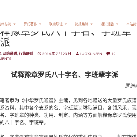
网络总祠
罗氏著作
联宗联谊
简报集锦
通知通告
本站简
释豫章罗氏八十字名、字班辈
派
卷
,
网络通谱
,
行第联对
2014 年 7 月 23 日
LUOXUNSEN
12
MENTS
试释豫章罗氏八十字名、字班辈字派
罗训
笔者忝为《中华罗氏通谱》主编，见到各地赠送的大量罗氏族谱
系资料，其中各个支系的名、字班辈诗琳琅满目，各领风采，现
名、字班辈的种类、功用、制定、内涵等方面解释豫章罗氏使用
的八十字名、字班辈。
名、字辈派或班辈字派是姓氏文化的重要内容之一，一般在族谱