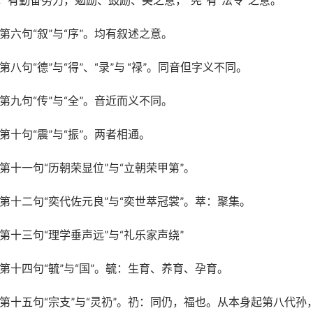
第六句“叙”与“序”。均有叙述之意。
第八句“德”与“得”、“录”与 “禄”。同音但字义不同。
第九句“传”与“全”。音近而义不同。
第十句“震”与“振”。两者相通。
第十一句“历朝荣显位”与“立朝荣甲第”。
第十二句“奕代佐元良”与“奕世萃冠裳”。萃：聚集。
第十三句“理学垂声远”与“礼乐家声绕”
第十四句“毓”与“国”。毓：生育、养育、孕育。
第十五句“宗支”与“灵礽”。礽：同仍，福也。从本身起第八代孙