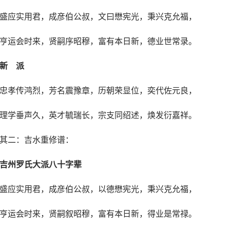
盛应实用君，成彦伯公叔，文曰懋宪光，秉兴克允福，
亨运会时来，贤嗣序昭穆，富有本日新，德业世常录。
新 派
忠孝传鸿烈，芳名震豫章，历朝荣显位，奕代佐元良，
理学垂声久，英才毓瑞长，宗支同绍述，焕发衍嘉祥。
其二：吉水重修谱：
吉州罗氏大派八十字辈
盛应实用君，成彦伯公叔，以德懋宪光，秉兴克允福，
亨运会时来，贤嗣叙昭穆，富有本日新，得业是常禄。