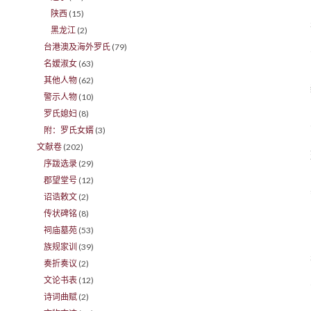
陕西
(15)
黑龙江
(2)
台港澳及海外罗氏
(79)
名嫒淑女
(63)
其他人物
(62)
警示人物
(10)
罗氏媳妇
(8)
附：罗氏女婿
(3)
文献卷
(202)
序跋选录
(29)
郡望堂号
(12)
诏诰敕文
(2)
传状碑铭
(8)
祠庙墓苑
(53)
族规家训
(39)
奏折奏议
(2)
文论书表
(12)
诗词曲赋
(2)