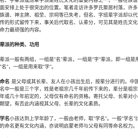
面安排上处于很突出的位置。笔者走访许多罗氏聚居村落，许多
族谱、神主牌、祖茔、宗祠等已失考，但名、字班辈字派却以代
传的形式留传下来，事关后代取名、认辈分，可见其是姓氏文化
命力最顽强的内容。
辈派的种类、功用
辈派一般有两组，一组是“名”辈派，一组是“字”辈派，即一组是
“名”，一组是用来取“字”。
命名
是父母或其长辈、友人在小孩出生后，按辈分进行的。中
名中一般是三个字，姓是老祖宗几千年前传下来的，辈分是祖宗
年或几十年前定的，父母仅有命名的资格。寄托父母、长辈对小
期望，有否此内涵视其父母、长辈的文化素质。
学名
小孩达到上学年龄了，一般由老师，取“学名”。一般“学名”
的命名更有文化内涵，亦说明启蒙老师与父母有同等命名权力。