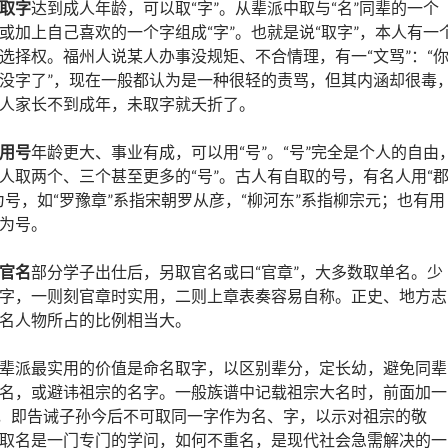
取字
达到成人年龄，可以取“字”。从辈派中取与“名”同辈的一个
或加上自己喜欢的一个字组成“字”。也就是说“取字”，本人有一
选择权。福州人说某人办事没规矩、不合情理，有一“文骂”：“
没字了”，现在一般都认为是一种很轻的责骂，但其内涵却很毒
人家长不到成年，未取字就夭折了。
用号
年龄更大、事业有成，可以用“号”。“号”完全是个人的自由
人取两个、三个甚至更多的“号”。古人有自取的号，有名人用“
为号，如“罗豫章”系指宋朝罗从彦，“柳河东”系指柳宗元；也有用
为号。
官名
部分学子出仕后，另取官名或曰“官章”，大多数取单名。少
字，一则刻官章时实用，二则上章表奏容易自称。正史、地方志
名人物所占的比例相当大。
辈派最实用的价值是命名取字，以区别辈分，定长幼，避免同辈
名，或避讳祖宗的名字。一般族谱中记载祖宗大名时，前面加一
”，即告诫子孙今后不可取同一字作为名、字，以示对祖宗的敬
取名是一门专门的学问，如何不重名，是现代社会急需解决的一