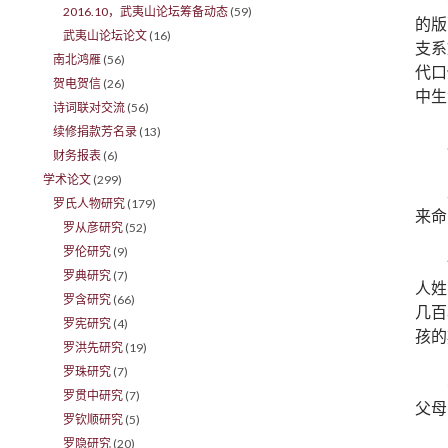
2016.10，武夷山论坛筹备动态
(59)
的版
武夷山论坛论文
(16)
支系
南北鸿雁
(56)
代口
贺电贺信
(26)
中生
诗词联对交流
(56)
续修捐款芳名录
(13)
财务报表
(6)
学术论文
(299)
罗氏人物研究
(179)
来命
罗从彦研究
(52)
罗伦研究
(9)
罗典研究
(7)
人姓
罗含研究
(66)
几百
罗宪研究
(4)
孩的
罗洪先研究
(19)
罗珠研究
(7)
罗贯中研究
(7)
父母
罗钦顺研究
(5)
罗隐研究
(20)