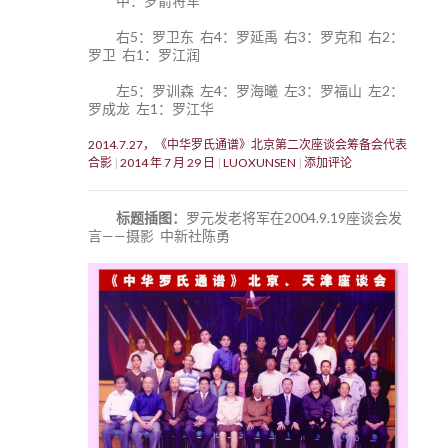
中：罗箭将军
右5：罗卫东 右4：罗延禹 右3：罗克和 右2：
罗卫 右1：罗江润
左5：罗训森 左4：罗海曦 左3：罗福山 左2：
罗成龙 左1：罗江华
2014.7.27，《中华罗氏通谱》北京第二次座谈会筹备会代表
合影
2014 年 7 月 29 日
LUOXUNSEN
添加评论
标题插图：
罗元发老将军在2004.9.19座谈会发
言——摄影 中新社陈勇