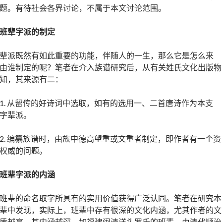
题。有待社会各界讨论，不属于本文讨论范围。
班辈字派的制定
辈派既然有如此重要的功能，伴随人的一生，那么它是怎么来
由谁制定的呢？笔者在介入族谱研究后，从有关姓氏文化出版物
知，其来源有二：
1. 从留传的好诗词中选取，如有的选用一、二首唐诗作为本支
字辈派。
2. 编纂族谱时，由族中德高望重或文重者制定，即作者有一个资
权威的问题。
班辈字派的内涵
班辈的命名取字所具有的实用价值获得广泛认同。笔者在研究本
辈中发现，实际上，班辈中存有很深的文化内涵，尤其作者的文
质越高，其内涵越深。如福建闽清洋头罗氏的班辈，由清代顺治