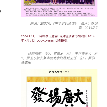
含
来源：2007版《中华罗氏通谱》 录入：罗训
森 2014.7.7
2004.9.19，《中华罗氏通谱》京津座谈会代表合影
2014
年 7 月 7 日
LUOXUNSEN
添加评论
标题插图：左2，罗元发 右2，王在齐夫人 右
1，罗卫东院长兼本会北京联络处主任 左1，罗训
森总编