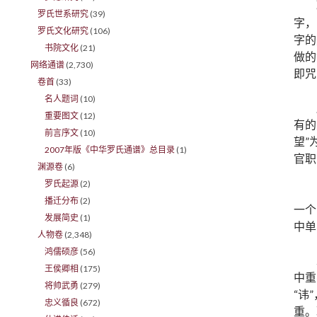
罗氏世系研究
(39)
字，
罗氏文化研究
(106)
字的
书院文化
(21)
做的
网络通谱
(2,730)
即咒
卷首
(33)
名人题词
(10)
重要图文
(12)
有的
前言序文
(10)
望”
2007年版《中华罗氏通谱》总目录
(1)
官职
渊源卷
(6)
罗氏起源
(2)
播迁分布
(2)
一个
发展简史
(1)
中单
人物卷
(2,348)
鸿儒硕彦
(56)
王侯卿相
(175)
中重
将帅武勇
(279)
“讳
忠义循良
(672)
重。