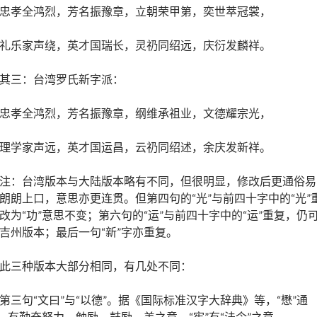
忠孝全鸿烈，芳名振豫章，立朝荣甲第，奕世萃冠裳，
礼乐家声绕，英才国瑞长，灵礽同绍远，庆衍发麟祥。
其三：台湾罗氏新字派：
忠孝全鸿烈，芳名振豫章，纲维承祖业，文德耀宗光，
理学家声远，英才国运昌，云礽同绍述，余庆发新祥。
注：台湾版本与大陆版本略有不同，但很明显，修改后更通俗易
朗朗上口，意思亦更连贯。但第四句的“光”与前四十字中的“光”
改为“功”意思不变；第六句的“运”与前四十字中的“运”重复，仍
吉州版本；最后一句“新”字亦重复。
此三种版本大部分相同，有几处不同：
第三句“文曰”与“以德”。据《国际标准汉字大辞典》等，“懋”通
”，有勤奋努力，勉励、鼓励、美之意，“宪”有“法令”之意。