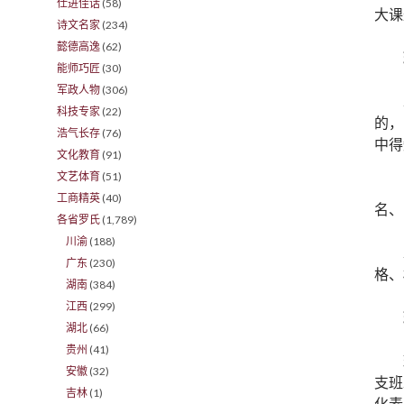
仕进佳话
(58)
大课
诗文名家
(234)
懿德高逸
(62)
能师巧匠
(30)
军政人物
(306)
科技专家
(22)
的，
浩气长存
(76)
中得
文化教育
(91)
文艺体育
(51)
工商精英
(40)
名、
各省罗氏
(1,789)
川渝
(188)
广东
(230)
格、
湖南
(384)
江西
(299)
湖北
(66)
贵州
(41)
安徽
(32)
支班
吉林
(1)
化素