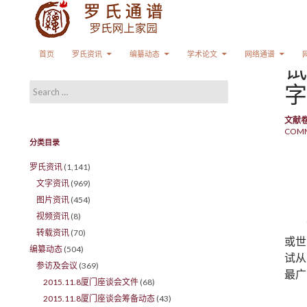
Search
SKIP TO CONTENT
首页
罗氏资讯
编纂动态
学术论文
网络通谱
试
字
Search for:
文献
COM
分类目录
罗氏资讯
(1,141)
文字资讯
(969)
图片资讯
(454)
视频资讯
(8)
转载资讯
(70)
或世
编纂动态
(504)
试从
参访及会议
(369)
最广
2015.11.8厦门座谈会文件
(68)
2015.11.8厦门座谈会筹备动态
(43)