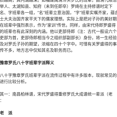
举人、太湖知县、知府（未到任即卒）罗绮在主持修谱时定下
名、字班辈各一组，“名”班辈立意治国，“字”班辈实嘱齐家，蕴
士大夫治国齐家平天下的儒家理想。实际上是把对子孙的美好期
在班辈中强烈表示，作为“家训”传世。同样，由宋代侍郎罗盛得
的班辈也有此深刻的内涵。他以吏部侍郎（注：古代一般设六个
吏部为首，吏部侍郎相当今之组织部副部长）身份，将一生经验
及对罗氏子孙的期望，浓缩在四十个字中。可惜有关罗盛得的事
传不多，地方志中仅知其名及职务而已。
豫章罗氏八十字班辈
字派
释义
八十字豫章罗氏班辈字派在流传过程中有许多版本，现就常见的
进行比较分析。
其一：南昌柏林谱，宋代罗盛得重修罗氏大成谱统一辈派（老
：
老 派