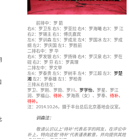
前排中：罗 箭
右6：罗卫东 右5：罗亚拉 右4：罗海曦 右3：罗 江
右2：罗锡主 右1：傅氏嘉宾
左6：罗训森 左5：罗成龙 左4：罗国冰 左3：罗成
纲 左2：罗庆国 左1：罗胜前
二排右中：罗 华
右6：罗发银 右5：罗扬锋 右4：罗汉泉 右3：罗在
用
砚 右2：罗 芬 右1：罗真理
二排左中：罗文举
左6：罗泰贵 左5：罗树丰 左4：罗江超 左3：
罗楚
湘
左2：罗泰雄 左1：罗柏青
国
三排从右往左：
罗卫、罗刚、罗勋、罗川
、
罗学怡、
罗星、罗江
润、罗福山、
待补
、罗海燕（女）、罗奉、
待补、
待补。
注：2014.10.26，摄于丰台总后北京基地会议室。
训森注：
比
敬请认识以上“待补”代表名字的网友，在评论中
补上，特向这些“待补”代表谨表歉意，并向提供其姓