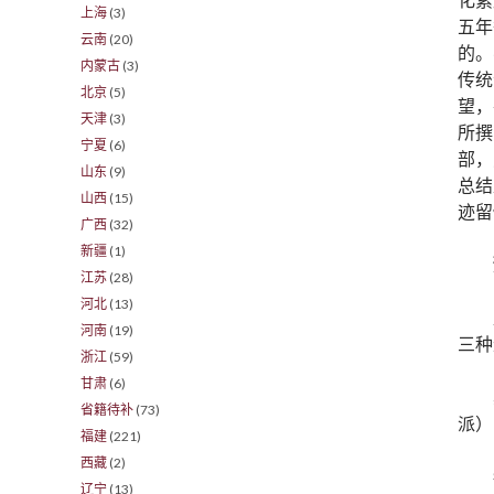
上海
(3)
五年
云南
(20)
的。
内蒙古
(3)
传统
北京
(5)
望，
天津
(3)
所撰
宁夏
(6)
部，
山东
(9)
总结
山西
(15)
迹留
广西
(32)
新疆
(1)
江苏
(28)
河北
(13)
河南
(19)
三种
浙江
(59)
甘肃
(6)
省籍待补
(73)
派）
福建
(221)
西藏
(2)
辽宁
(13)