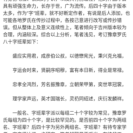
具有顽强生命力，长存于世，广为流传。后四十字由于版本
太多，作为“字”班辈，就不好断定作者，有说是后人添加，也
可能各地罗氏在传抄过程中，各按己意进行改写或传抄错
误。但从整体上及意义连续性上，笔者倾向于吉州版本较为
合理，内涵较深。综合以上分析，笔者浅见，考订豫章罗氏
八十字班辈如下：
盛应实用君，成彦伯公叔，以德懋宪光，秉兴克允福，
亨运会时来，贤嗣序昭穆，富有本日新，得业是常禄。
忠孝全鸿烈，芳名振豫章，立朝荣甲第，奕世萃冠裳，
理学家声远，英才国瑞长，灵礽同绍述，庆衍发麟祥。
一般名、字班辈字派以每组二十个字较为常见，豫章罗
氏每组为四十个字，是比较罕见的。是否前四十个字为两组
名、字班辈？后四十字为另外两组名、字班辈？有待专家学