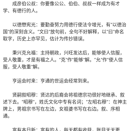
成彦伯公叔：你要像公公、伯伯、叔叔一样成为有才
学、有德行的人。
以德懋宪光：要勤奋努力用德行使法令增光，有“以德治
国”的深刻含义。“文曰”放句前，全句不好解释，以“曰”命名
取字，历史上亦罕见，估计为传抄错误。
秉兴克允福：主持朝政，兴旺发达后，能够使人信服，
受人敬重，才是有福之人。“克”作“能够”解。“允”作“使人信
服，受人敬重”解。
亨运会时来：亨通的世运会经常到来。
贤嗣叙昭穆：贤达的后裔会将祖德宗功很好地继承、叙
述下去。“昭穆”，姓氏文化中专有名词；“左昭右穆”：在神主
牌上，男祖宗书写在左边，女祖婆书写在右边。叙、序相
通。
富有本日新：富有的人，每天都有收获，账目天天更