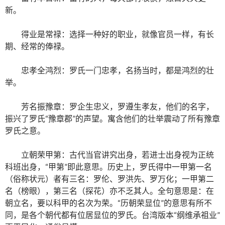
新。
得业是常禄：选择一种好的职业，就像官员一样，有长
期、经常的俸禄。
忠孝全鸿烈：罗氏一门忠孝，名扬当时，都是鸿烈的壮
举。
芳名振豫章：罗企生忠义，罗遵生孝友，他们的名字，
振兴了罗氏“豫章郡”的声望。寓含他们的壮举震动了所有豫章
罗氏之意。
立朝荣甲第：古代当官讲究出身，若进士出身视为正统
科班出身，“甲第”即此意思。历史上，罗氏得中一甲第一名
（俗称状元）者有三名：罗伦、罗洪先、罗万化；一甲第二
名（榜眼），第三名（探花）亦不乏其人。全句意思是：在
朝立名，要以科甲的名次为荣。“历朝荣显位”的意思有所不
同，是各个朝代都有位居显位的罗氏。台湾版本“纲维承祖业”