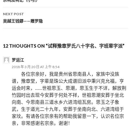
Post navigation
NEXT POST
吴越王钱鏐——赠罗隐
12 THOUGHTS ON “试释豫章罗氏八十字名、字班辈字派”
罗运江
2018 年 3 月 20 日 AT 上午 8:54
各位宗亲好，我是贵州省思南县人，家族中没族
谱，豫章堂，字辈是珠公大成谱旧派中秉兴克允福，亨
运会时来，……世祖思玉、思潮，思玉生于不详，解放荆
竹园时出去现今安葬于何处不祥，世祖思潮安葬于坐北
向南、今思南县三道水乡六进湾组瓦房。思玉之子象
武，生于道光二十九年，安葬于坐南向北、六进湾组于
家坟。有请各位宗亲有的帮助我留意一下，认识名位宗
亲，非常感谢名宗亲。谢谢！