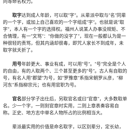
同等命名权力。
取字
达到成人年龄，可以取“字”。从辈派中取与“名”同辈
的一个字，或加上自己喜欢的一个字组成“字”。也就是说“取
字”，本人有一个字的选择权。福州人说某人办事没规矩、不
合情理，有一“文骂”：“你做的没字了”，现在一般都认为是一
种很轻的责骂，但其内涵却很毒，即咒人家长不到成年，未
取字就夭折了。
用号
年龄更大、事业有成，可以用“号”。“号”完全是个人
的自由，有的人取两个、三个甚至更多的“号”。古人有自取的
号，有名人用“郡望”为号，如“罗豫章”系指宋朝罗从彦，“柳
河东”系指柳宗元；也有用官职为号。
官名
部分学子出仕后，另取官名或曰“官章”，大多数取单
名。少一个字，一则刻官章时实用，二则上章表奏容易自
称。正史、地方志中单名人物所占的比例相当大。
辈派最实用的价值是命名取字，以区别辈分，定长幼，