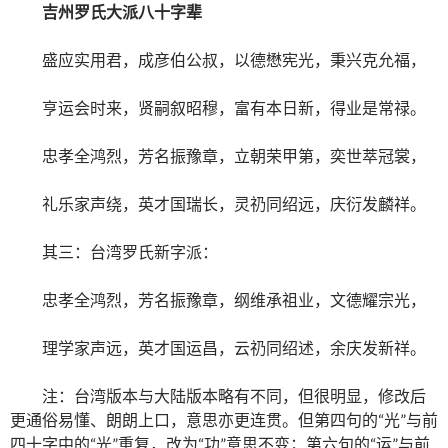
吉州罗氏大派八十字辈
盛应实用君，成彦伯公叔，以德懋宪光，秉兴克允福，
亨运会时来，贤嗣叙昭穆，富有本日新，得业是常禄。
忠孝全鸿烈，芳名振豫章，立朝荣甲第，奕世萃冠裳，
礼乐家声绕，英才国瑞长，灵礽同绍远，庆衍发麟祥。
其三：台湾罗氏新字派：
忠孝全鸿烈，芳名振豫章，纲维承祖业，文德耀宗光，
理学家声远，英才国运昌，云礽同绍述，余庆发新祥。
注：台湾版本与大陆版本略有不同，但很明显，修改后
更通俗易懂、朗朗上口，意思亦更连贯。但第四句的“光”与前
四十字中的“光”重复，改为“功”意思不变；第六句的“运”与前