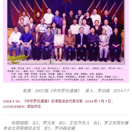
来源：2007版《中华罗氏通谱》 录入：罗训森 2014.7.7
2004.9.19，《中华罗氏通谱》京津座谈会代表合影
2014 年 7 月 7 日
LUOXUNSEN
添加评论
标题插图：左2，罗元发 右2，王在齐夫人 右1，罗卫东院长兼
本会北京联络处主任 左1，罗训森总编