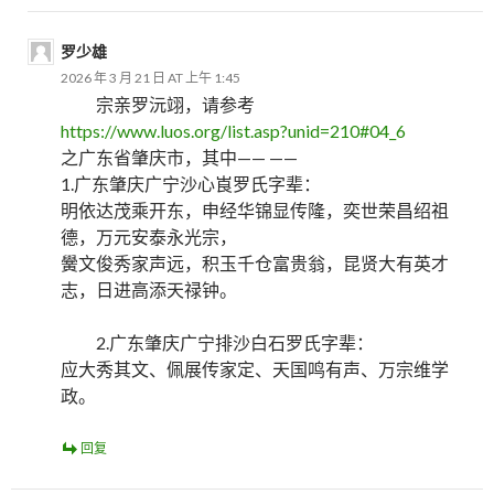
罗少雄
2026 年 3 月 21 日 AT 上午 1:45
宗亲罗沅翊，请参考
https://www.luos.org/list.asp?unid=210#04_6
之广东省肇庆市，其中—— ——
1.广东肇庆广宁沙心崀罗氏字辈：
明依达茂乘开东，申经华锦显传隆，奕世荣昌绍祖
德，万元安泰永光宗，
黌文俊秀家声远，积玉千仓富贵翁，昆贤大有英才
志，日进高添天禄钟。
2.广东肇庆广宁排沙白石罗氏字辈：
应大秀其文、佩展传家定、天国鸣有声、万宗维学
政。
回复