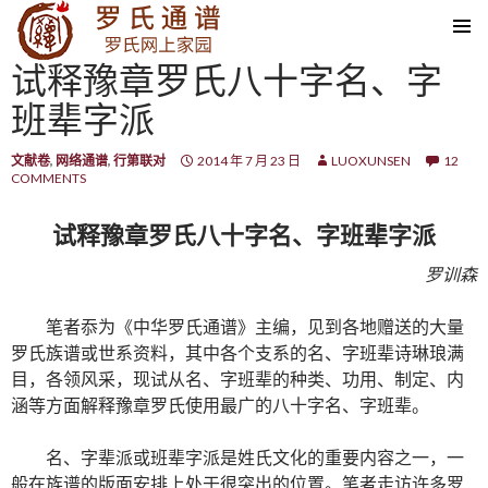
SKIP TO CONTENT
试释豫章罗氏八十字名、字
班辈字派
文献卷
,
网络通谱
,
行第联对
2014 年 7 月 23 日
LUOXUNSEN
12
COMMENTS
试释豫章罗氏八十字名、字班辈字派
罗训森
笔者忝为《中华罗氏通谱》主编，见到各地赠送的大量
罗氏族谱或世系资料，其中各个支系的名、字班辈诗琳琅满
目，各领风采，现试从名、字班辈的种类、功用、制定、内
涵等方面解释豫章罗氏使用最广的八十字名、字班辈。
名、字辈派或班辈字派是姓氏文化的重要内容之一，一
般在族谱的版面安排上处于很突出的位置。笔者走访许多罗