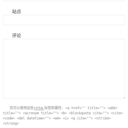
站点
评论
您可以使用这些
HTML
标签和属性：
<a href="" title=""> <abbr
title=""> <acronym title=""> <b> <blockquote cite=""> <cite>
<code> <del datetime=""> <em> <i> <q cite=""> <strike>
<strong>