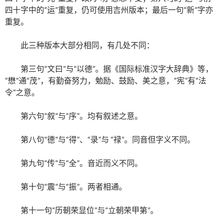
四十字中的“运”重复，仍可使用吉州版本；最后一句“新”字亦
重复。
此三种版本大部分相同，有几处不同：
第三句“文曰”与“以德”。据《国际标准汉字大辞典》等，
“懋”通“茂”，有勤奋努力，勉励、鼓励、美之意，“宪”有“法
令”之意。
第六句“叙”与“序”。均有叙述之意。
第八句“德”与“得”、“录”与 “禄”。同音但字义不同。
第九句“传”与“全”。音近而义不同。
第十句“震”与“振”。两者相通。
第十一句“历朝荣显位”与“立朝荣甲第”。