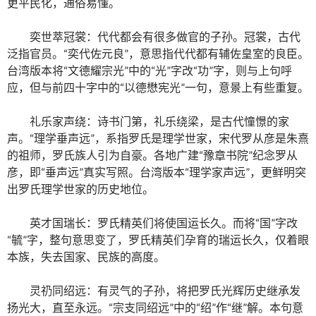
更平民化，通俗易懂。
奕世萃冠裳：代代都会有很多做官的子孙。冠裳，古代
泛指官员。“奕代佐元良”，意思指代代都有辅佐皇室的良臣。
台湾版本将“文德耀宗光”中的“光”字改“功”字，则与上句呼
应，但与前四十字中的“以德懋宪光”一句，意景上有些重复。
礼乐家声绕：诗书门第，礼乐绕梁，是古代憧憬的家
声。“理学垂声远”，系指罗氏是理学世家，宋代罗从彦是朱熹
的祖师，罗氏族人引为自豪。各地广建“豫章书院”纪念罗从
彦，即“垂声远”真实写照。台湾版本“理学家声远”，更鲜明突
出罗氏理学世家的历史地位。
英才国瑞长：罗氏精英们将使国运长久。而将“国”字改
“毓”字，整句意思变了，罗氏精英们孕育的瑞运长久，仅着眼
本族，失去国家、民族的高度。
灵礽同绍远：有灵气的子孙，将把罗氏光辉历史继承发
扬光大，直至永远。“宗支同绍远”中的“绍”作“继”解。本句意