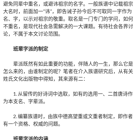
避免同辈中重名，或避讳祖宗的名字。一般族谱中记载祖宗
大名时，前面加一“讳”，即告诫子孙今后不可取同一字作为
名、字，以示对祖宗的敬重。取名是一门专门的学问，如何
不重名，是现代社会急需解决的一大课题。有待社会各界讨
论，不属于本文讨论范围。
班辈字派的制定
辈派既然有如此重要的功能，伴随人的一生，那么它是
怎么来的，由谁制定的呢？笔者在介入族谱研究后，从有关
姓氏文化出版物中得知，其来源有二：
1. 从留传的好诗词中选取，如有的选用一、二首唐诗作
为本支名、字辈派。
2. 编纂族谱时，由族中德高望重或文重者制定，即作者
有一个资格、权威的问题。
班辈字派的内涵