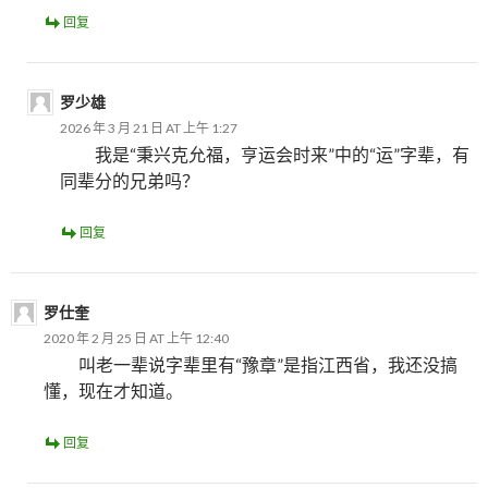
回复
罗少雄
2026 年 3 月 21 日 AT 上午 1:27
我是“秉兴克允福，亨运会时来”中的“运”字辈，有
同辈分的兄弟吗？
回复
罗仕奎
2020 年 2 月 25 日 AT 上午 12:40
叫老一辈说字辈里有“豫章”是指江西省，我还没搞
懂，现在才知道。
回复