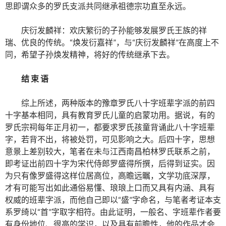
思即谓众多的罗氏支派共同继承祖德宗功直至永远。
庆衍发麟祥：欢庆繁衍的子孙能够发展罗氏王族的祥
瑞、优良的传统。“焕发衍嘉祥”，与“庆衍发麟祥”在高度上不
同，希望子孙焕发精神，将好的传统继承下去。
结 束 语
综上所述，两种版本的豫章罗氏八十字班辈字派的前四
十字基本相同，具有教育罗氏儿童的启蒙功用。据说，有的
罗氏宗祠每年正月初一，都要求罗氏孩童背诵此八十字班辈
字，若背不出，将被处罚，可见影响之大。后四十字，思想
意景上差别较大，笔者在未与江西南昌柏林罗氏联系之前，
即考证出前四十字为宋代侍郎罗盛得所撰，后得到证实。因
为只有像罗盛得这样位居高位，高瞻远瞩，文学功底深厚，
才有可能写出如此通俗易懂、琅琅上口而又具有内涵、具有
权威的班辈字派，而他自己即以“盛”字命名，与笔者考证本支
系罗绮以“首”字取字相符。由此证明，一般名、字班辈作者要
有身份地位、很高的学识，以及具有前瞻性，他的作品才会