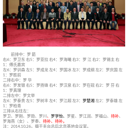
前排中：罗 箭
右6：罗卫东 右5：罗亚拉 右4：罗海曦 右3：罗 江 右2：罗锡主 右
1：傅氏嘉宾
左6：罗训森 左5：罗成龙 左4：罗国冰 左3：罗成纲 左2：罗庆国 左
1：罗胜前
二排右中：罗 华
右6：罗发银 右5：罗扬锋 右4：罗汉泉 右3：罗在砚 右2：罗 芬 右
1：罗真理
二排左中：罗文举
左6：罗泰贵 左5：罗树丰 左4：罗江超 左3：
罗楚湘
左2：罗泰雄 左
1：罗柏青
三排从右往左：
罗卫、罗刚、罗勋、罗川
、
罗学怡、
罗星、罗江润、罗福山、
待补
、
罗海燕（女）、罗奉、
待补、待补。
注：2014.10.26，摄于丰台总后北京基地会议室。