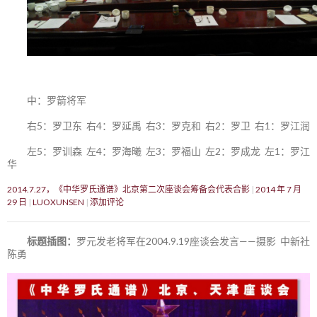
中：罗箭将军
右5：罗卫东 右4：罗延禹 右3：罗克和 右2：罗卫 右1：罗江润
左5：罗训森 左4：罗海曦 左3：罗福山 左2：罗成龙 左1：罗江
华
2014.7.27，《中华罗氏通谱》北京第二次座谈会筹备会代表合影
2014 年 7 月
29 日
LUOXUNSEN
添加评论
标题插图：
罗元发老将军在2004.9.19座谈会发言——摄影 中新社
陈勇