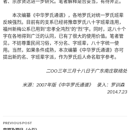
者、宗彦贤达进一步研究。笔者解释是否妥当，有待斧正。
本次编纂《中华罗氏通谱》，各地罗氏对统一罗氏班辈
反映强烈。目前有的支系已经将豫章罗氏八十字班辈连用，
福州新梅公系已用到“忠孝全鸿烈”的“烈”字。同时，这八十个
字在各地得到广泛的认同，已有了很大的使用价值。笔者管
见，不妨尊重民间习俗，不分名、字班辈，八十字统一使
用。当然，如果条件成熟，本次编纂《中华罗氏通谱》亦可
提出新的名、字班辈字派，作为罗氏后人命名取字参考。
二OO三年三月十八日于广东南庄联络处
米源：2007年版《中华罗氏通谱》 录入：罗训森
2014.7.23
PREVIOUS POST
宗祠及祠记（小引）