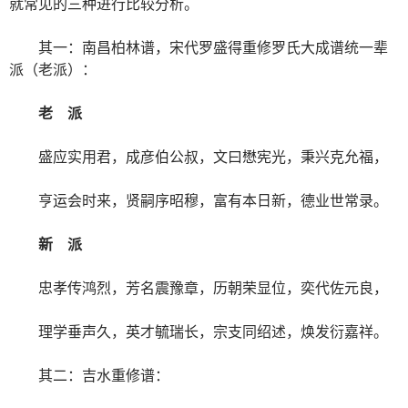
就常见的三种进行比较分析。
其一：南昌柏林谱，宋代罗盛得重修罗氏大成谱统一辈
派（老派）：
老 派
盛应实用君，成彦伯公叔，文曰懋宪光，秉兴克允福，
亨运会时来，贤嗣序昭穆，富有本日新，德业世常录。
新 派
忠孝传鸿烈，芳名震豫章，历朝荣显位，奕代佐元良，
理学垂声久，英才毓瑞长，宗支同绍述，焕发衍嘉祥。
其二：吉水重修谱：