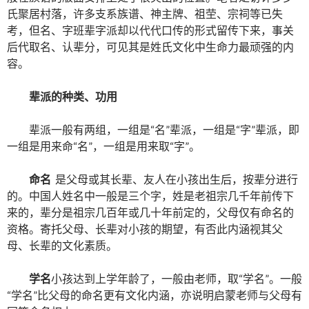
氏聚居村落，许多支系族谱、神主牌、祖茔、宗祠等已失
考，但名、字班辈字派却以代代口传的形式留传下来，事关
后代取名、认辈分，可见其是姓氏文化中生命力最顽强的内
容。
辈派的种类、功用
辈派一般有两组，一组是“名”辈派，一组是“字”辈派，即
一组是用来命“名”，一组是用来取“字”。
命名
是父母或其长辈、友人在小孩出生后，按辈分进行
的。中国人姓名中一般是三个字，姓是老祖宗几千年前传下
来的，辈分是祖宗几百年或几十年前定的，父母仅有命名的
资格。寄托父母、长辈对小孩的期望，有否此内涵视其父
母、长辈的文化素质。
学名
小孩达到上学年龄了，一般由老师，取“学名”。一般
“学名”比父母的命名更有文化内涵，亦说明启蒙老师与父母有