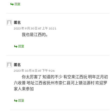
回复
匿名
2023 年 9 月 30 日 AT 上午 10:21
我也是江西的。
回复
匿名
2023 年 10 月 8 日 AT 下午 9:26
你太厉害了 知道的不少 有空来江西玩 明年正月初
六收普 地址江西省抚州市崇仁县河上镇沽源村 欢迎罗
家人来参加
回复