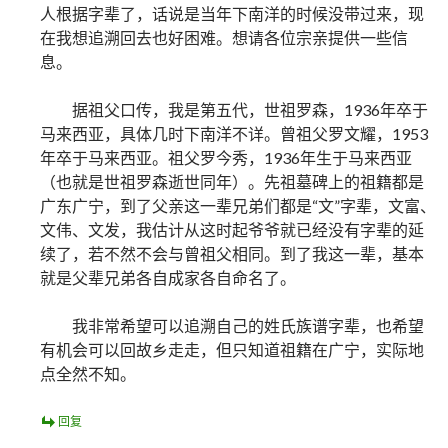
人根据字辈了，话说是当年下南洋的时候没带过来，现
在我想追溯回去也好困难。想请各位宗亲提供一些信
息。
据祖父口传，我是第五代，世祖罗森，1936年卒于
马来西亚，具体几时下南洋不详。曾祖父罗文耀，1953
年卒于马来西亚。祖父罗今秀，1936年生于马来西亚
（也就是世祖罗森逝世同年）。先祖墓碑上的祖籍都是
广东广宁，到了父亲这一辈兄弟们都是“文”字辈，文富、
文伟、文发，我估计从这时起爷爷就已经没有字辈的延
续了，若不然不会与曾祖父相同。到了我这一辈，基本
就是父辈兄弟各自成家各自命名了。
我非常希望可以追溯自己的姓氏族谱字辈，也希望
有机会可以回故乡走走，但只知道祖籍在广宁，实际地
点全然不知。
回复