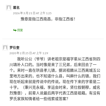
匿名
2026 年 3 月 21 日 AT 上午 1:25
豫章是指江西南昌，非指江西省！
回复
罗仕奎
2020 年 2 月 25 日 AT 上午 1:29
我听公公（爷爷）讲老祖宗是福字辈从江西省到四
川填补人口的。当时像是来了三兄弟，后来回去了一
个。来时一直在珙县孝儿镇，据说祖籍从江西离城五公
里地方出来的，也不知道什么县，叫麻什么的镇，我们
现在听起来就是传说中的传说。现在传下来的字辈是二
十字。（秉兴克永福，享运会时来，贤仕叙朝穆，威名
烈豫章），前辈人说最后两字代表江西是祖藉。有没有
罗氏家族知情者给一些线索或答案？