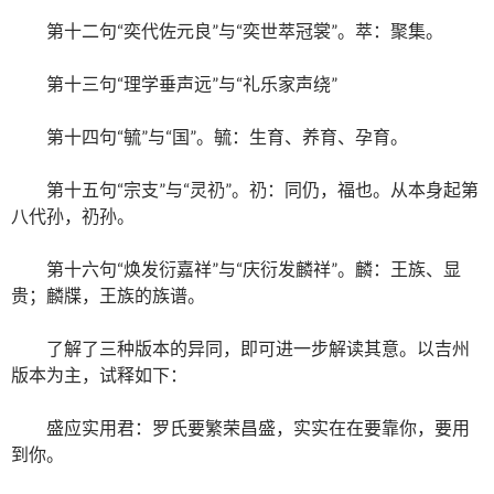
第十二句“奕代佐元良”与“奕世萃冠裳”。萃：聚集。
第十三句“理学垂声远”与“礼乐家声绕”
第十四句“毓”与“国”。毓：生育、养育、孕育。
第十五句“宗支”与“灵礽”。礽：同仍，福也。从本身起第
八代孙，礽孙。
第十六句“焕发衍嘉祥”与“庆衍发麟祥”。麟：王族、显
贵；麟牒，王族的族谱。
了解了三种版本的异同，即可进一步解读其意。以吉州
版本为主，试释如下：
盛应实用君：罗氏要繁荣昌盛，实实在在要靠你，要用
到你。