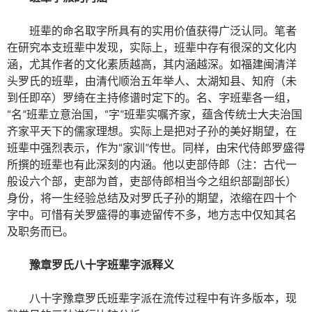
班辈的命名取字所具有的实用价值获得广泛认同。笔者
在研究本支班辈中发现，实际上，班辈中存有很深的文化内
涵，尤其作者的文化素质越高，其内涵越深。如福建闽清洋
头罗氏的班辈，由清代顺治五年举人、太湖知县、知府（未
到任即卒）罗绮在主持修谱时定下的。名、字班辈各一组，
“名”班辈立意治国，“字”班辈实嘱齐家，蕴含传统士大夫治国
齐家平天下的儒家理想。实际上是把对子孙的美好期望，在
班辈中强烈表示，作为“家训”传世。同样，由宋代侍郎罗盛得
所撰的班辈也有此深刻的内涵。他以吏部侍郎（注：古代一
般设六个部，吏部为首，吏部侍郎相当今之组织部副部长）
身份，将一生经验总结及对罗氏子孙的期望，浓缩在四十个
字中。可惜有关罗盛得的事迹留传不多，地方志中仅知其名
及职务而已。
豫章罗氏八十字班辈
字派
释义
八十字豫章罗氏班辈字派在流传过程中有许多版本，现