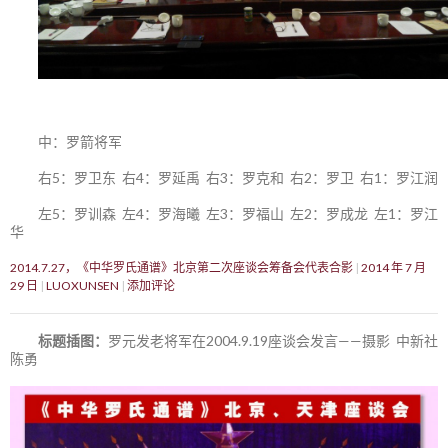
中：罗箭将军
右5：罗卫东 右4：罗延禹 右3：罗克和 右2：罗卫 右1：罗江润
左5：罗训森 左4：罗海曦 左3：罗福山 左2：罗成龙 左1：罗江
华
2014.7.27，《中华罗氏通谱》北京第二次座谈会筹备会代表合影
2014 年 7 月
29 日
LUOXUNSEN
添加评论
标题插图：
罗元发老将军在2004.9.19座谈会发言——摄影 中新社
陈勇