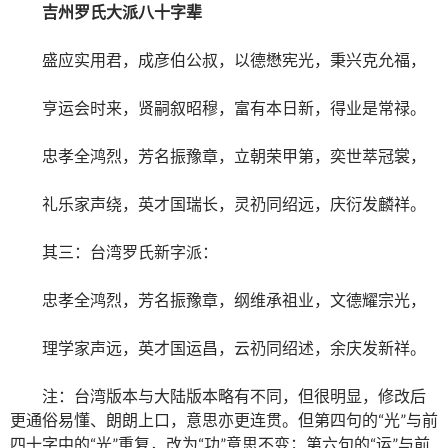
吉州罗氏大派八十字辈
盛应实用君，成彦伯公叔，以德懋宪光，秉兴克允福，
亨运会时来，贤嗣叙昭穆，富有本日新，得业是常禄。
忠孝全鸿烈，芳名振豫章，立朝荣甲第，奕世萃冠裳，
礼乐家声绕，英才国瑞长，灵礽同绍远，庆衍发麟祥。
其三：台湾罗氏新字派：
忠孝全鸿烈，芳名振豫章，纲维承祖业，文德耀宗光，
理学家声远，英才国运昌，云礽同绍述，余庆发新祥。
注：台湾版本与大陆版本略有不同，但很明显，修改后
更通俗易懂、朗朗上口，意思亦更连贯。但第四句的“光”与前
四十字中的“光”重复，改为“功”意思不变；第六句的“运”与前