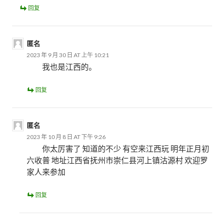
回复
匿名
2023 年 9 月 30 日 AT 上午 10:21
我也是江西的。
回复
匿名
2023 年 10 月 8 日 AT 下午 9:26
你太厉害了 知道的不少 有空来江西玩 明年正月初
六收普 地址江西省抚州市崇仁县河上镇沽源村 欢迎罗
家人来参加
回复