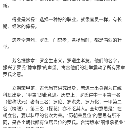
新。
得业是常禄：选择一种好的职业，就像官员一样，有长
期、经常的俸禄。
忠孝全鸿烈：罗氏一门忠孝，名扬当时，都是鸿烈的壮
举。
芳名振豫章：罗企生忠义，罗遵生孝友，他们的名字，
振兴了罗氏“豫章郡”的声望。寓含他们的壮举震动了所有豫章
罗氏之意。
立朝荣甲第：古代当官讲究出身，若进士出身视为正统
科班出身，“甲第”即此意思。历史上，罗氏得中一甲第一名
（俗称状元）者有三名：罗伦、罗洪先、罗万化；一甲第二
名（榜眼），第三名（探花）亦不乏其人。全句意思是：在
朝立名，要以科甲的名次为荣。“历朝荣显位”的意思有所不
同，是各个朝代都有位居显位的罗氏。台湾版本“纲维承祖业”