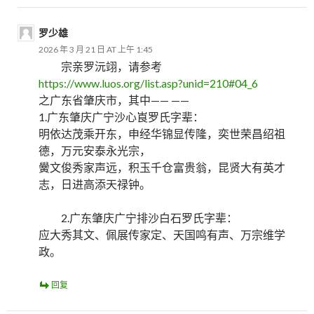
罗少雄
2026 年 3 月 21 日 AT 上午 1:45
宗亲罗沅翊，请参考
https://www.luos.org/list.asp?unid=210#04_6
之广东省肇庆市，其中—— ——
1.广东肇庆广宁沙心崀罗氏字辈：
明依达茂乘开东，申经华锦显传隆，奕世荣昌绍祖
德，万元安泰永光宗，
黌文俊秀家声远，积玉千仓富贵翁，昆贤大有英才
志，日进高添天禄钟。
2.广东肇庆广宁排沙白石罗氏字辈：
应大秀其文、佩展传家定、天国鸣有声、万宗维学
政。
回复