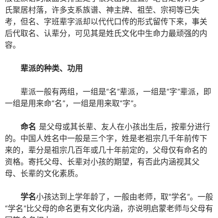
氏聚居村落，许多支系族谱、神主牌、祖茔、宗祠等已失
考，但名、字班辈字派却以代代口传的形式留传下来，事关
后代取名、认辈分，可见其是姓氏文化中生命力最顽强的内
容。
辈派的种类、功用
辈派一般有两组，一组是“名”辈派，一组是“字”辈派，即
一组是用来命“名”，一组是用来取“字”。
命名
是父母或其长辈、友人在小孩出生后，按辈分进行
的。中国人姓名中一般是三个字，姓是老祖宗几千年前传下
来的，辈分是祖宗几百年或几十年前定的，父母仅有命名的
资格。寄托父母、长辈对小孩的期望，有否此内涵视其父
母、长辈的文化素质。
学名
小孩达到上学年龄了，一般由老师，取“学名”。一般
“学名”比父母的命名更有文化内涵，亦说明启蒙老师与父母有