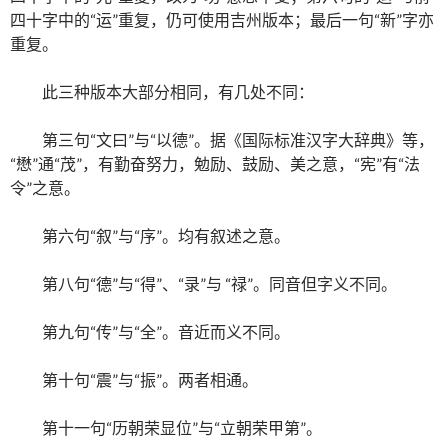
四十字中的“运”重复，仍可使用吉州版本；最后一句“新”字亦
重复。
此三种版本大部分相同，有几处不同：
第三句“文曰”与“以德”。据《国际标准汉字大辞典》等，
“懋”通“茂”，有勤奋努力，勉励、鼓励、美之意，“宪”有“法
令”之意。
第六句“叙”与“序”。均有叙述之意。
第八句“德”与“得”、“录”与 “禄”。同音但字义不同。
第九句“传”与“全”。音近而义不同。
第十句“震”与“振”。两者相通。
第十一句“历朝荣显位”与“立朝荣甲第”。