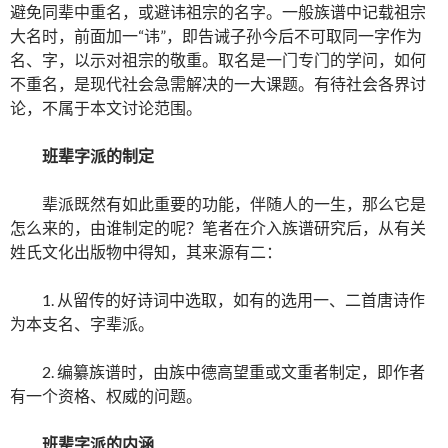
避免同辈中重名，或避讳祖宗的名字。一般族谱中记载祖宗
大名时，前面加一“讳”，即告诫子孙今后不可取同一字作为
名、字，以示对祖宗的敬重。取名是一门专门的学问，如何
不重名，是现代社会急需解决的一大课题。有待社会各界讨
论，不属于本文讨论范围。
班辈字派的制定
辈派既然有如此重要的功能，伴随人的一生，那么它是
怎么来的，由谁制定的呢？笔者在介入族谱研究后，从有关
姓氏文化出版物中得知，其来源有二：
1. 从留传的好诗词中选取，如有的选用一、二首唐诗作
为本支名、字辈派。
2. 编纂族谱时，由族中德高望重或文重者制定，即作者
有一个资格、权威的问题。
班辈字派的内涵