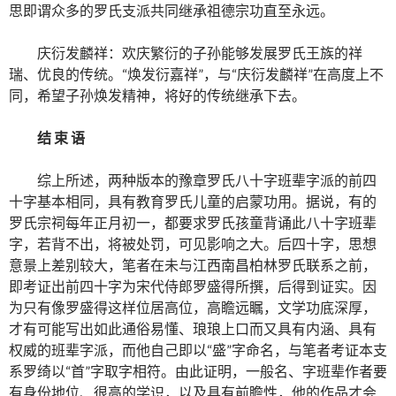
思即谓众多的罗氏支派共同继承祖德宗功直至永远。
庆衍发麟祥：欢庆繁衍的子孙能够发展罗氏王族的祥
瑞、优良的传统。“焕发衍嘉祥”，与“庆衍发麟祥”在高度上不
同，希望子孙焕发精神，将好的传统继承下去。
结 束 语
综上所述，两种版本的豫章罗氏八十字班辈字派的前四
十字基本相同，具有教育罗氏儿童的启蒙功用。据说，有的
罗氏宗祠每年正月初一，都要求罗氏孩童背诵此八十字班辈
字，若背不出，将被处罚，可见影响之大。后四十字，思想
意景上差别较大，笔者在未与江西南昌柏林罗氏联系之前，
即考证出前四十字为宋代侍郎罗盛得所撰，后得到证实。因
为只有像罗盛得这样位居高位，高瞻远瞩，文学功底深厚，
才有可能写出如此通俗易懂、琅琅上口而又具有内涵、具有
权威的班辈字派，而他自己即以“盛”字命名，与笔者考证本支
系罗绮以“首”字取字相符。由此证明，一般名、字班辈作者要
有身份地位、很高的学识，以及具有前瞻性，他的作品才会