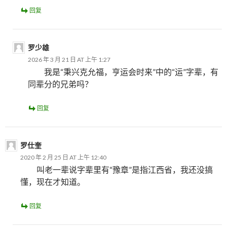
回复
罗少雄
2026 年 3 月 21 日 AT 上午 1:27
我是“秉兴克允福，亨运会时来”中的“运”字辈，有
同辈分的兄弟吗？
回复
罗仕奎
2020 年 2 月 25 日 AT 上午 12:40
叫老一辈说字辈里有“豫章”是指江西省，我还没搞
懂，现在才知道。
回复