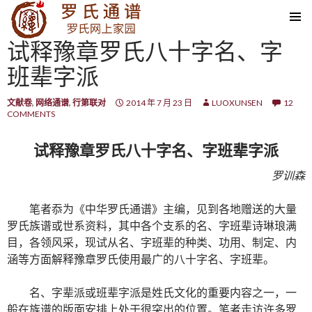
SKIP TO CONTENT
试释豫章罗氏八十字名、字
班辈字派
文献卷
,
网络通谱
,
行第联对
2014 年 7 月 23 日
LUOXUNSEN
12
COMMENTS
试释豫章罗氏八十字名、字班辈字派
罗训森
笔者忝为《中华罗氏通谱》主编，见到各地赠送的大量
罗氏族谱或世系资料，其中各个支系的名、字班辈诗琳琅满
目，各领风采，现试从名、字班辈的种类、功用、制定、内
涵等方面解释豫章罗氏使用最广的八十字名、字班辈。
名、字辈派或班辈字派是姓氏文化的重要内容之一，一
般在族谱的版面安排上处于很突出的位置。笔者走访许多罗