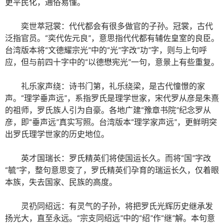
更平民化，通俗易懂。
奕世萃冠裳：代代都会有很多做官的子孙。冠裳，古代
泛指官员。“奕代佐元良”，意思指代代都有辅佐皇室的良臣。
台湾版本将“文德耀宗光”中的“光”字改“功”字，则与上句呼
应，但与前四十字中的“以德懋宪光”一句，意景上有些重复。
礼乐家声绕：诗书门第，礼乐绕梁，是古代憧憬的家
声。“理学垂声远”，系指罗氏是理学世家，宋代罗从彦是朱熹
的祖师，罗氏族人引为自豪。各地广建“豫章书院”纪念罗从
彦，即“垂声远”真实写照。台湾版本“理学家声远”，更鲜明突
出罗氏理学世家的历史地位。
英才国瑞长：罗氏精英们将使国运长久。而将“国”字改
“毓”字，整句意思变了，罗氏精英们孕育的瑞运长久，仅着眼
本族，失去国家、民族的高度。
灵礽同绍远：有灵气的子孙，将把罗氏光辉历史继承发
扬光大，直至永远。“宗支同绍远”中的“绍”作“继”解。本句意