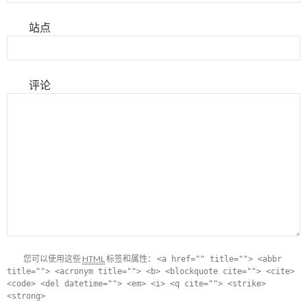
站点
评论
您可以使用这些
HTML
标签和属性：
<a href="" title=""> <abbr
title=""> <acronym title=""> <b> <blockquote cite=""> <cite>
<code> <del datetime=""> <em> <i> <q cite=""> <strike>
<strong>