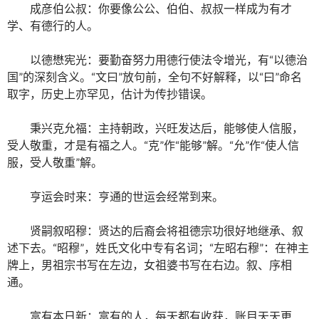
成彦伯公叔：你要像公公、伯伯、叔叔一样成为有才
学、有德行的人。
以德懋宪光：要勤奋努力用德行使法令增光，有“以德治
国”的深刻含义。“文曰”放句前，全句不好解释，以“曰”命名
取字，历史上亦罕见，估计为传抄错误。
秉兴克允福：主持朝政，兴旺发达后，能够使人信服，
受人敬重，才是有福之人。“克”作“能够”解。“允”作“使人信
服，受人敬重”解。
亨运会时来：亨通的世运会经常到来。
贤嗣叙昭穆：贤达的后裔会将祖德宗功很好地继承、叙
述下去。“昭穆”，姓氏文化中专有名词；“左昭右穆”：在神主
牌上，男祖宗书写在左边，女祖婆书写在右边。叙、序相
通。
富有本日新：富有的人，每天都有收获，账目天天更