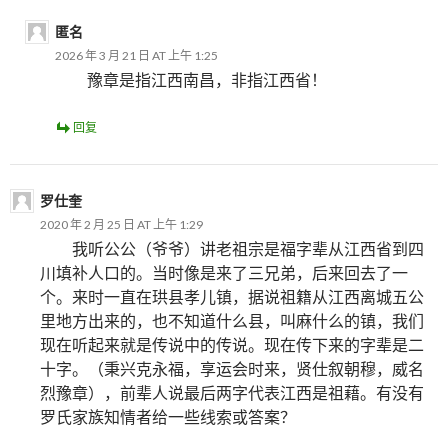
匿名
2026 年 3 月 21 日 AT 上午 1:25
豫章是指江西南昌，非指江西省！
回复
罗仕奎
2020 年 2 月 25 日 AT 上午 1:29
我听公公（爷爷）讲老祖宗是福字辈从江西省到四
川填补人口的。当时像是来了三兄弟，后来回去了一
个。来时一直在珙县孝儿镇，据说祖籍从江西离城五公
里地方出来的，也不知道什么县，叫麻什么的镇，我们
现在听起来就是传说中的传说。现在传下来的字辈是二
十字。（秉兴克永福，享运会时来，贤仕叙朝穆，威名
烈豫章），前辈人说最后两字代表江西是祖藉。有没有
罗氏家族知情者给一些线索或答案？