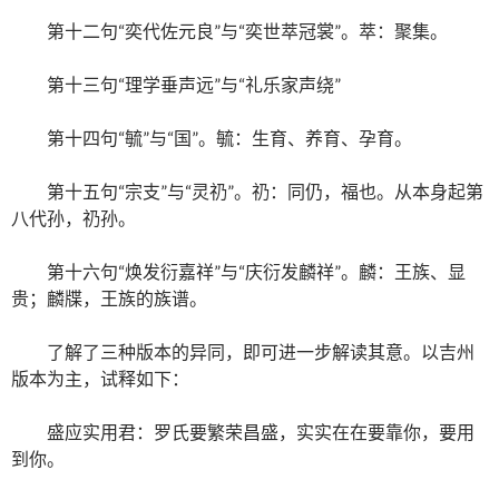
第十二句“奕代佐元良”与“奕世萃冠裳”。萃：聚集。
第十三句“理学垂声远”与“礼乐家声绕”
第十四句“毓”与“国”。毓：生育、养育、孕育。
第十五句“宗支”与“灵礽”。礽：同仍，福也。从本身起第
八代孙，礽孙。
第十六句“焕发衍嘉祥”与“庆衍发麟祥”。麟：王族、显
贵；麟牒，王族的族谱。
了解了三种版本的异同，即可进一步解读其意。以吉州
版本为主，试释如下：
盛应实用君：罗氏要繁荣昌盛，实实在在要靠你，要用
到你。