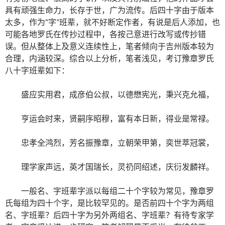
具有顽强生命力，长存于世，广为流传。后四十字由于版本
太多，作为“字”班辈，就不好断定作者，有说是后人添加，也
可能各地罗氏在传抄过程中，各按己意进行改写或传抄错
误。但从整体上及意义连续性上，笔者倾向于吉州版本较为
合理，内涵较深。综合以上分析，笔者浅见，考订豫章罗氏
八十字班辈如下：
盛应实用君，成彦伯公叔，以德懋宪光，秉兴克允福，
亨运会时来，贤嗣序昭穆，富有本日新，得业是常禄。
忠孝全鸿烈，芳名振豫章，立朝荣甲第，奕世萃冠裳，
理学家声远，英才国瑞长，灵礽同绍述，庆衍发麟祥。
一般名、字班辈字派以每组二十个字较为常见，豫章罗
氏每组为四十个字，是比较罕见的。是否前四十个字为两组
名、字班辈？后四十字为另外两组名、字班辈？有待专家学