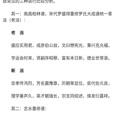
就常见的三种进行比较分析。
其一：南昌柏林谱，宋代罗盛得重修罗氏大成谱统一辈
派（老派）：
老 派
盛应实用君，成彦伯公叔，文曰懋宪光，秉兴克允福，
亨运会时来，贤嗣序昭穆，富有本日新，德业世常录。
新 派
忠孝传鸿烈，芳名震豫章，历朝荣显位，奕代佐元良，
理学垂声久，英才毓瑞长，宗支同绍述，焕发衍嘉祥。
其二：吉水重修谱：