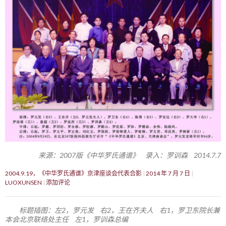
来源：2007版《中华罗氏通谱》 录入：罗训森 2014.7.7
2004.9.19，《中华罗氏通谱》京津座谈会代表合影
2014 年 7 月 7 日
LUOXUNSEN
添加评论
标题插图：左2，罗元发 右2，王在齐夫人 右1，罗卫东院长兼
本会北京联络处主任 左1，罗训森总编