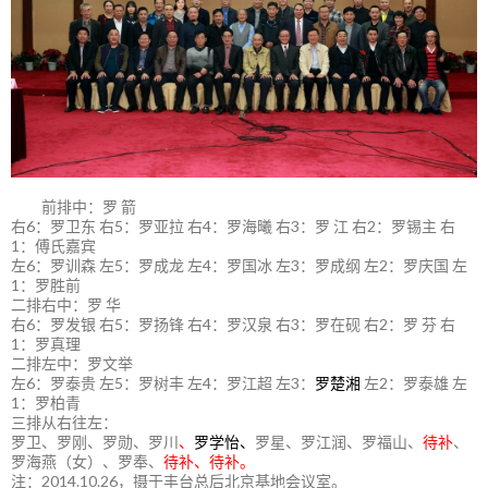
前排中：罗 箭
右6：罗卫东 右5：罗亚拉 右4：罗海曦 右3：罗 江 右2：罗锡主 右
1：傅氏嘉宾
左6：罗训森 左5：罗成龙 左4：罗国冰 左3：罗成纲 左2：罗庆国 左
1：罗胜前
二排右中：罗 华
右6：罗发银 右5：罗扬锋 右4：罗汉泉 右3：罗在砚 右2：罗 芬 右
1：罗真理
二排左中：罗文举
左6：罗泰贵 左5：罗树丰 左4：罗江超 左3：
罗楚湘
左2：罗泰雄 左
1：罗柏青
三排从右往左：
罗卫、罗刚、罗勋、罗川
、
罗学怡、
罗星、罗江润、罗福山、
待补
、
罗海燕（女）、罗奉、
待补、待补。
注：2014.10.26，摄于丰台总后北京基地会议室。