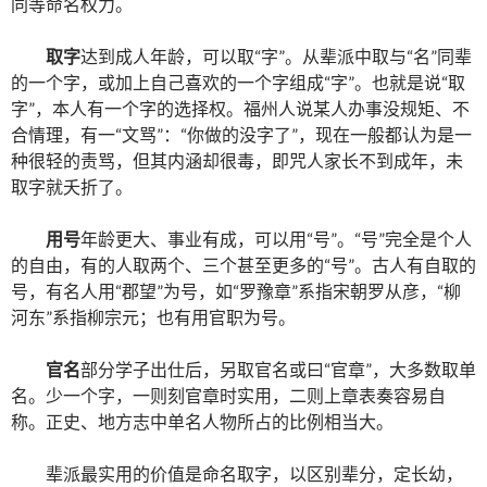
同等命名权力。
取字
达到成人年龄，可以取“字”。从辈派中取与“名”同辈
的一个字，或加上自己喜欢的一个字组成“字”。也就是说“取
字”，本人有一个字的选择权。福州人说某人办事没规矩、不
合情理，有一“文骂”：“你做的没字了”，现在一般都认为是一
种很轻的责骂，但其内涵却很毒，即咒人家长不到成年，未
取字就夭折了。
用号
年龄更大、事业有成，可以用“号”。“号”完全是个人
的自由，有的人取两个、三个甚至更多的“号”。古人有自取的
号，有名人用“郡望”为号，如“罗豫章”系指宋朝罗从彦，“柳
河东”系指柳宗元；也有用官职为号。
官名
部分学子出仕后，另取官名或曰“官章”，大多数取单
名。少一个字，一则刻官章时实用，二则上章表奏容易自
称。正史、地方志中单名人物所占的比例相当大。
辈派最实用的价值是命名取字，以区别辈分，定长幼，