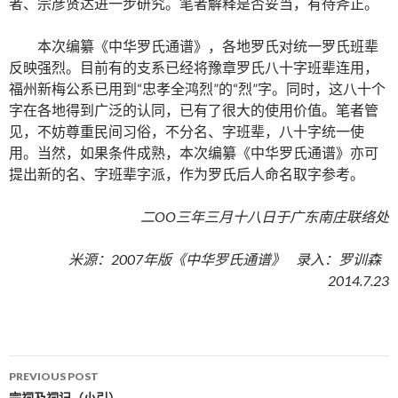
者、宗彦贤达进一步研究。笔者解释是否妥当，有待斧正。
本次编纂《中华罗氏通谱》，各地罗氏对统一罗氏班辈
反映强烈。目前有的支系已经将豫章罗氏八十字班辈连用，
福州新梅公系已用到“忠孝全鸿烈”的“烈”字。同时，这八十个
字在各地得到广泛的认同，已有了很大的使用价值。笔者管
见，不妨尊重民间习俗，不分名、字班辈，八十字统一使
用。当然，如果条件成熟，本次编纂《中华罗氏通谱》亦可
提出新的名、字班辈字派，作为罗氏后人命名取字参考。
二OO三年三月十八日于广东南庄联络处
米源：2007年版《中华罗氏通谱》 录入：罗训森
2014.7.23
PREVIOUS POST
宗祠及祠记（小引）