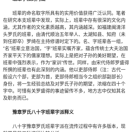
班辈的命名取字所具有的实用价值获得广泛认同。笔者
在研究本支班辈中发现，实际上，班辈中存有很深的文化内
涵，尤其作者的文化素质越高，其内涵越深。如福建闽清洋
头罗氏的班辈，由清代顺治五年举人、太湖知县、知府（未
到任即卒）罗绮在主持修谱时定下的。名、字班辈各一组，
“名”班辈立意治国，“字”班辈实嘱齐家，蕴含传统士大夫治国
齐家平天下的儒家理想。实际上是把对子孙的美好期望，在
班辈中强烈表示，作为“家训”传世。同样，由宋代侍郎罗盛得
所撰的班辈也有此深刻的内涵。他以吏部侍郎（注：古代一
般设六个部，吏部为首，吏部侍郎相当今之组织部副部长）
身份，将一生经验总结及对罗氏子孙的期望，浓缩在四十个
字中。可惜有关罗盛得的事迹留传不多，地方志中仅知其名
及职务而已。
豫章罗氏八十字班辈
字派
释义
八十字豫章罗氏班辈字派在流传过程中有许多版本，现