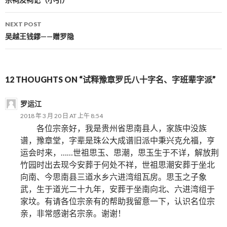
Post navigation
NEXT POST
吴越王钱鏐——赠罗隐
12 THOUGHTS ON “试释豫章罗氏八十字名、字班辈字派”
罗运江
2018 年 3 月 20 日 AT 上午 8:54
各位宗亲好，我是贵州省思南县人，家族中没族
谱，豫章堂，字辈是珠公大成谱旧派中秉兴克允福，亨
运会时来，……世祖思玉、思潮，思玉生于不详，解放荆
竹园时出去现今安葬于何处不祥，世祖思潮安葬于坐北
向南、今思南县三道水乡六进湾组瓦房。思玉之子象
武，生于道光二十九年，安葬于坐南向北、六进湾组于
家坟。有请各位宗亲有的帮助我留意一下，认识名位宗
亲，非常感谢名宗亲。谢谢！