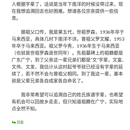
人根据字辈了，话说是当年下南洋的时候没带过来，现
在我想追溯回去也好困难。想请各位宗亲提供一些信
息。
据祖父口传，我是第五代，世祖罗森，1936年卒于
马来西亚，具体几时下南洋不详。曾祖父罗文耀，1953
年卒于马来西亚。祖父罗今秀，1936年生于马来西亚
（也就是世祖罗森逝世同年）。先祖墓碑上的祖籍都是
广东广宁，到了父亲这一辈兄弟们都是“文”字辈，文富、
文伟、文发，我估计从这时起爷爷就已经没有字辈的延
续了，若不然不会与曾祖父相同。到了我这一辈，基本
就是父辈兄弟各自成家各自命名了。
我非常希望可以追溯自己的姓氏族谱字辈，也希望
有机会可以回故乡走走，但只知道祖籍在广宁，实际地
点全然不知。
回复