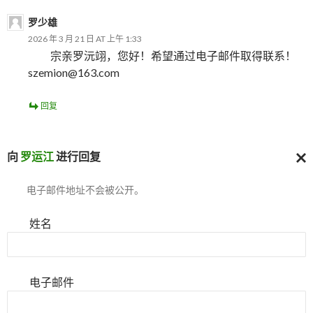
罗少雄
2026 年 3 月 21 日 AT 上午 1:33
宗亲罗沅翊，您好！希望通过电子邮件取得联系！
szemion@163.com
回复
向
罗运江
进行回复
取
电子邮件地址不会被公开。
消
回
复
姓名
电子邮件