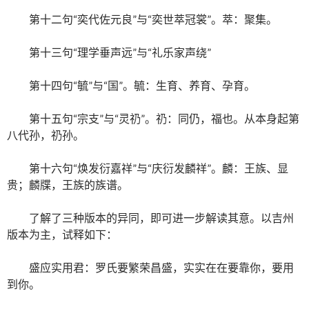
第十二句“奕代佐元良”与“奕世萃冠裳”。萃：聚集。
第十三句“理学垂声远”与“礼乐家声绕”
第十四句“毓”与“国”。毓：生育、养育、孕育。
第十五句“宗支”与“灵礽”。礽：同仍，福也。从本身起第
八代孙，礽孙。
第十六句“焕发衍嘉祥”与“庆衍发麟祥”。麟：王族、显
贵；麟牒，王族的族谱。
了解了三种版本的异同，即可进一步解读其意。以吉州
版本为主，试释如下：
盛应实用君：罗氏要繁荣昌盛，实实在在要靠你，要用
到你。