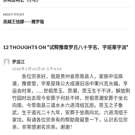
Post navigation
NEXT POST
吴越王钱鏐——赠罗隐
12 THOUGHTS ON “试释豫章罗氏八十字名、字班辈字派”
罗运江
2018 年 3 月 20 日 AT 上午 8:54
各位宗亲好，我是贵州省思南县人，家族中没族
谱，豫章堂，字辈是珠公大成谱旧派中秉兴克允福，亨
运会时来，……世祖思玉、思潮，思玉生于不详，解放荆
竹园时出去现今安葬于何处不祥，世祖思潮安葬于坐北
向南、今思南县三道水乡六进湾组瓦房。思玉之子象
武，生于道光二十九年，安葬于坐南向北、六进湾组于
家坟。有请各位宗亲有的帮助我留意一下，认识名位宗
亲，非常感谢名宗亲。谢谢！