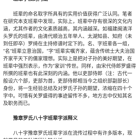
班辈的命名取字所具有的实用价值获得广泛认同。笔者
在研究本支班辈中发现，实际上，班辈中存有很深的文化内
涵，尤其作者的文化素质越高，其内涵越深。如福建闽清洋
头罗氏的班辈，由清代顺治五年举人、太湖知县、知府（未
到任即卒）罗绮在主持修谱时定下的。名、字班辈各一组，
“名”班辈立意治国，“字”班辈实嘱齐家，蕴含传统士大夫治国
齐家平天下的儒家理想。实际上是把对子孙的美好期望，在
班辈中强烈表示，作为“家训”传世。同样，由宋代侍郎罗盛得
所撰的班辈也有此深刻的内涵。他以吏部侍郎（注：古代一
般设六个部，吏部为首，吏部侍郎相当今之组织部副部长）
身份，将一生经验总结及对罗氏子孙的期望，浓缩在四十个
字中。可惜有关罗盛得的事迹留传不多，地方志中仅知其名
及职务而已。
豫章罗氏八十字班辈
字派
释义
八十字豫章罗氏班辈字派在流传过程中有许多版本，现