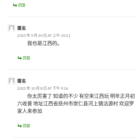
回复
匿名
2023 年 9 月 30 日 AT 上午 10:21
我也是江西的。
回复
匿名
2023 年 10 月 8 日 AT 下午 9:26
你太厉害了 知道的不少 有空来江西玩 明年正月初
六收普 地址江西省抚州市崇仁县河上镇沽源村 欢迎罗
家人来参加
回复