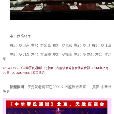
中：罗箭将军
右5：罗卫东 右4：罗延禹 右3：罗克和 右2：罗卫 右1：罗江润
左5：罗训森 左4：罗海曦 左3：罗福山 左2：罗成龙 左1：罗江
华
2014.7.27，《中华罗氏通谱》北京第二次座谈会筹备会代表合影
2014 年 7 月
29 日
LUOXUNSEN
添加评论
标题插图：
罗元发老将军在2004.9.19座谈会发言——摄影 中新社
陈勇