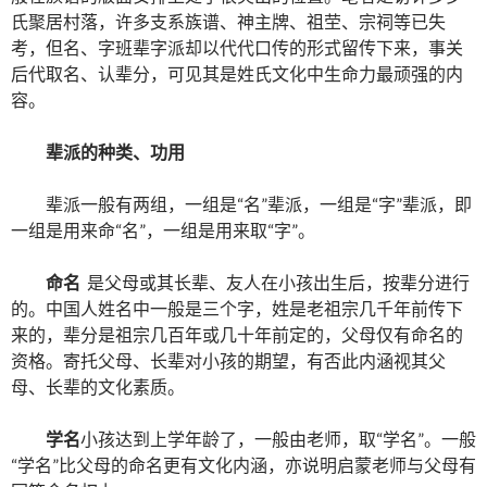
氏聚居村落，许多支系族谱、神主牌、祖茔、宗祠等已失
考，但名、字班辈字派却以代代口传的形式留传下来，事关
后代取名、认辈分，可见其是姓氏文化中生命力最顽强的内
容。
辈派的种类、功用
辈派一般有两组，一组是“名”辈派，一组是“字”辈派，即
一组是用来命“名”，一组是用来取“字”。
命名
是父母或其长辈、友人在小孩出生后，按辈分进行
的。中国人姓名中一般是三个字，姓是老祖宗几千年前传下
来的，辈分是祖宗几百年或几十年前定的，父母仅有命名的
资格。寄托父母、长辈对小孩的期望，有否此内涵视其父
母、长辈的文化素质。
学名
小孩达到上学年龄了，一般由老师，取“学名”。一般
“学名”比父母的命名更有文化内涵，亦说明启蒙老师与父母有