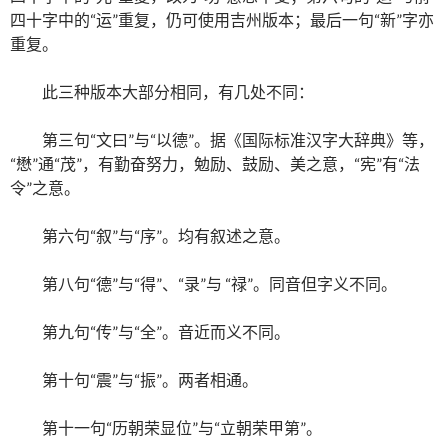
四十字中的“运”重复，仍可使用吉州版本；最后一句“新”字亦
重复。
此三种版本大部分相同，有几处不同：
第三句“文曰”与“以德”。据《国际标准汉字大辞典》等，
“懋”通“茂”，有勤奋努力，勉励、鼓励、美之意，“宪”有“法
令”之意。
第六句“叙”与“序”。均有叙述之意。
第八句“德”与“得”、“录”与 “禄”。同音但字义不同。
第九句“传”与“全”。音近而义不同。
第十句“震”与“振”。两者相通。
第十一句“历朝荣显位”与“立朝荣甲第”。