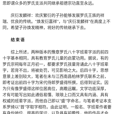
思即谓众多的罗氏支派共同继承祖德宗功直至永远。
庆衍发麟祥：欢庆繁衍的子孙能够发展罗氏王族的祥
瑞、优良的传统。“焕发衍嘉祥”，与“庆衍发麟祥”在高度上不
同，希望子孙焕发精神，将好的传统继承下去。
结 束 语
综上所述，两种版本的豫章罗氏八十字班辈字派的前四
十字基本相同，具有教育罗氏儿童的启蒙功用。据说，有的
罗氏宗祠每年正月初一，都要求罗氏孩童背诵此八十字班辈
字，若背不出，将被处罚，可见影响之大。后四十字，思想
意景上差别较大，笔者在未与江西南昌柏林罗氏联系之前，
即考证出前四十字为宋代侍郎罗盛得所撰，后得到证实。因
为只有像罗盛得这样位居高位，高瞻远瞩，文学功底深厚，
才有可能写出如此通俗易懂、琅琅上口而又具有内涵、具有
权威的班辈字派，而他自己即以“盛”字命名，与笔者考证本支
系罗绮以“首”字取字相符。由此证明，一般名、字班辈作者要
有身份地位、很高的学识，以及具有前瞻性，他的作品才会