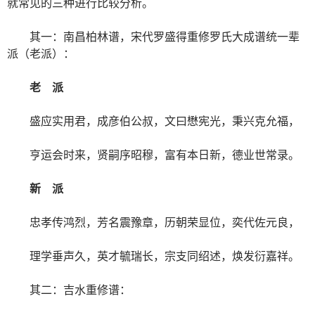
就常见的三种进行比较分析。
其一：南昌柏林谱，宋代罗盛得重修罗氏大成谱统一辈
派（老派）：
老 派
盛应实用君，成彦伯公叔，文曰懋宪光，秉兴克允福，
亨运会时来，贤嗣序昭穆，富有本日新，德业世常录。
新 派
忠孝传鸿烈，芳名震豫章，历朝荣显位，奕代佐元良，
理学垂声久，英才毓瑞长，宗支同绍述，焕发衍嘉祥。
其二：吉水重修谱：