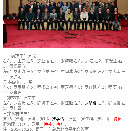
前排中：罗 箭
右6：罗卫东 右5：罗亚拉 右4：罗海曦 右3：罗 江 右2：罗锡主 右
1：傅氏嘉宾
左6：罗训森 左5：罗成龙 左4：罗国冰 左3：罗成纲 左2：罗庆国 左
1：罗胜前
二排右中：罗 华
右6：罗发银 右5：罗扬锋 右4：罗汉泉 右3：罗在砚 右2：罗 芬 右
1：罗真理
二排左中：罗文举
左6：罗泰贵 左5：罗树丰 左4：罗江超 左3：
罗楚湘
左2：罗泰雄 左
1：罗柏青
三排从右往左：
罗卫、罗刚、罗勋、罗川
、
罗学怡、
罗星、罗江润、罗福山、
待补
、
罗海燕（女）、罗奉、
待补、待补。
注：2014.10.26，摄于丰台总后北京基地会议室。