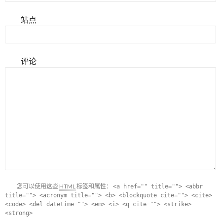
站点
评论
您可以使用这些
HTML
标签和属性：
<a href="" title=""> <abbr
title=""> <acronym title=""> <b> <blockquote cite=""> <cite>
<code> <del datetime=""> <em> <i> <q cite=""> <strike>
<strong>