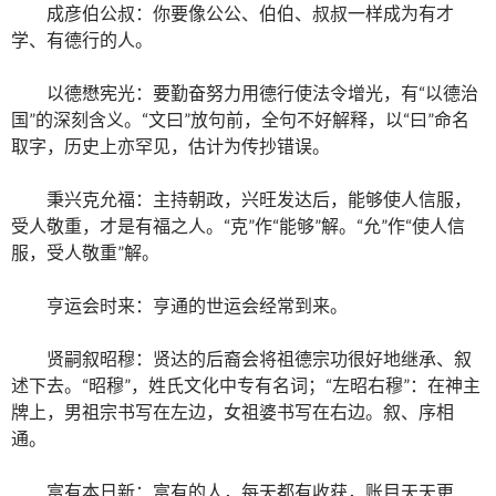
成彦伯公叔：你要像公公、伯伯、叔叔一样成为有才
学、有德行的人。
以德懋宪光：要勤奋努力用德行使法令增光，有“以德治
国”的深刻含义。“文曰”放句前，全句不好解释，以“曰”命名
取字，历史上亦罕见，估计为传抄错误。
秉兴克允福：主持朝政，兴旺发达后，能够使人信服，
受人敬重，才是有福之人。“克”作“能够”解。“允”作“使人信
服，受人敬重”解。
亨运会时来：亨通的世运会经常到来。
贤嗣叙昭穆：贤达的后裔会将祖德宗功很好地继承、叙
述下去。“昭穆”，姓氏文化中专有名词；“左昭右穆”：在神主
牌上，男祖宗书写在左边，女祖婆书写在右边。叙、序相
通。
富有本日新：富有的人，每天都有收获，账目天天更