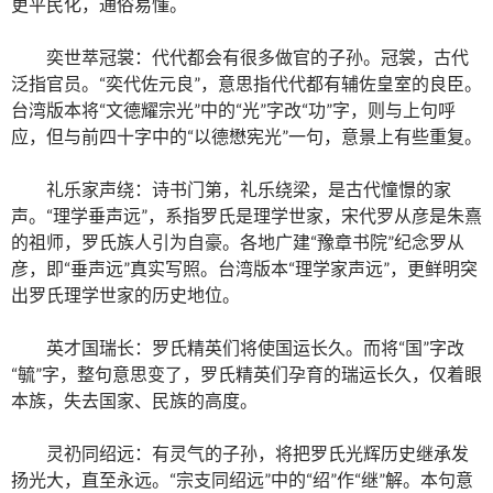
更平民化，通俗易懂。
奕世萃冠裳：代代都会有很多做官的子孙。冠裳，古代
泛指官员。“奕代佐元良”，意思指代代都有辅佐皇室的良臣。
台湾版本将“文德耀宗光”中的“光”字改“功”字，则与上句呼
应，但与前四十字中的“以德懋宪光”一句，意景上有些重复。
礼乐家声绕：诗书门第，礼乐绕梁，是古代憧憬的家
声。“理学垂声远”，系指罗氏是理学世家，宋代罗从彦是朱熹
的祖师，罗氏族人引为自豪。各地广建“豫章书院”纪念罗从
彦，即“垂声远”真实写照。台湾版本“理学家声远”，更鲜明突
出罗氏理学世家的历史地位。
英才国瑞长：罗氏精英们将使国运长久。而将“国”字改
“毓”字，整句意思变了，罗氏精英们孕育的瑞运长久，仅着眼
本族，失去国家、民族的高度。
灵礽同绍远：有灵气的子孙，将把罗氏光辉历史继承发
扬光大，直至永远。“宗支同绍远”中的“绍”作“继”解。本句意