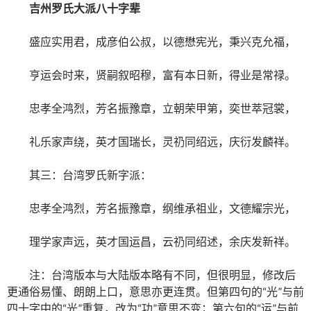
吉州罗氏大派八十字辈
盛应实用君，成彦伯公叔，以德懋宪光，秉兴克允福，
亨运会时来，贤嗣叙昭穆，富有本日新，得业是常禄。
忠孝全鸿烈，芳名振豫章，立朝荣甲第，奕世萃冠裳，
礼乐家声绕，英才国瑞长，灵礽同绍远，庆衍发麟祥。
其三：台湾罗氏新字派：
忠孝全鸿烈，芳名振豫章，纲维承祖业，文德耀宗光，
理学家声远，英才国运昌，云礽同绍述，余庆发新祥。
注：台湾版本与大陆版本略有不同，但很明显，修改后
更通俗易懂、朗朗上口，意思亦更连贯。但第四句的“光”与前
四十字中的“光”重复，改为“功”意思不变；第六句的“运”与前