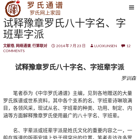
SKIP TO CONTENT
试释豫章罗氏八十字名、字
班辈字派
文献卷
,
网络通谱
,
行第联对
2014 年 7 月 23 日
LUOXUNSEN
12
COMMENTS
试释豫章罗氏八十字名、字班辈字派
罗训森
笔者忝为《中华罗氏通谱》主编，见到各地赠送的大量
罗氏族谱或世系资料，其中各个支系的名、字班辈诗琳琅满
目，各领风采，现试从名、字班辈的种类、功用、制定、内
涵等方面解释豫章罗氏使用最广的八十字名、字班辈。
名、字辈派或班辈字派是姓氏文化的重要内容之一，一
般在族谱的版面安排上处于很突出的位置。笔者走访许多罗