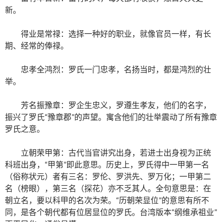
新。
得业是常禄：选择一种好的职业，就像官员一样，有长
期、经常的俸禄。
忠孝全鸿烈：罗氏一门忠孝，名扬当时，都是鸿烈的壮
举。
芳名振豫章：罗企生忠义，罗遵生孝友，他们的名字，
振兴了罗氏“豫章郡”的声望。寓含他们的壮举震动了所有豫章
罗氏之意。
立朝荣甲第：古代当官讲究出身，若进士出身视为正统
科班出身，“甲第”即此意思。历史上，罗氏得中一甲第一名
（俗称状元）者有三名：罗伦、罗洪先、罗万化；一甲第二
名（榜眼），第三名（探花）亦不乏其人。全句意思是：在
朝立名，要以科甲的名次为荣。“历朝荣显位”的意思有所不
同，是各个朝代都有位居显位的罗氏。台湾版本“纲维承祖业”