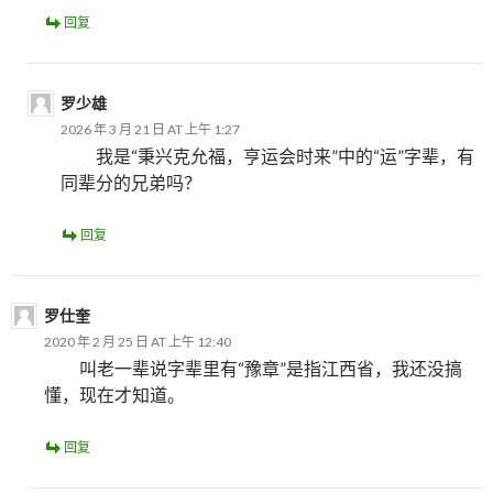
回复
罗少雄
2026 年 3 月 21 日 AT 上午 1:27
我是“秉兴克允福，亨运会时来”中的“运”字辈，有
同辈分的兄弟吗？
回复
罗仕奎
2020 年 2 月 25 日 AT 上午 12:40
叫老一辈说字辈里有“豫章”是指江西省，我还没搞
懂，现在才知道。
回复