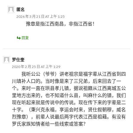
匿名
2026 年 3 月 21 日 AT 上午 1:25
豫章是指江西南昌，非指江西省！
回复
罗仕奎
2020 年 2 月 25 日 AT 上午 1:29
我听公公（爷爷）讲老祖宗是福字辈从江西省到四
川填补人口的。当时像是来了三兄弟，后来回去了一
个。来时一直在珙县孝儿镇，据说祖籍从江西离城五公
里地方出来的，也不知道什么县，叫麻什么的镇，我们
现在听起来就是传说中的传说。现在传下来的字辈是二
十字。（秉兴克永福，享运会时来，贤仕叙朝穆，威名
烈豫章），前辈人说最后两字代表江西是祖藉。有没有
罗氏家族知情者给一些线索或答案？