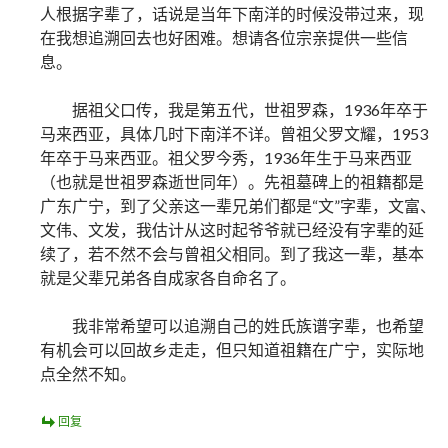
人根据字辈了，话说是当年下南洋的时候没带过来，现
在我想追溯回去也好困难。想请各位宗亲提供一些信
息。
据祖父口传，我是第五代，世祖罗森，1936年卒于
马来西亚，具体几时下南洋不详。曾祖父罗文耀，1953
年卒于马来西亚。祖父罗今秀，1936年生于马来西亚
（也就是世祖罗森逝世同年）。先祖墓碑上的祖籍都是
广东广宁，到了父亲这一辈兄弟们都是“文”字辈，文富、
文伟、文发，我估计从这时起爷爷就已经没有字辈的延
续了，若不然不会与曾祖父相同。到了我这一辈，基本
就是父辈兄弟各自成家各自命名了。
我非常希望可以追溯自己的姓氏族谱字辈，也希望
有机会可以回故乡走走，但只知道祖籍在广宁，实际地
点全然不知。
回复