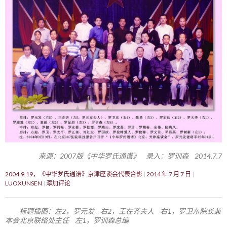
来源：2007版《中华罗氏通谱》 录入：罗训森 2014.7.7
2004.9.19，《中华罗氏通谱》京津座谈会代表合影
2014 年 7 月 7 日
LUOXUNSEN
添加评论
标题插图：左2，罗元发 右2，王在齐夫人 右1，罗卫东院长兼
本会北京联络处主任 左1，罗训森总编