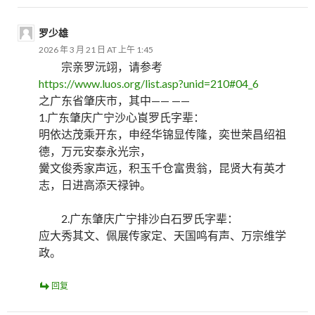
罗少雄
2026 年 3 月 21 日 AT 上午 1:45
宗亲罗沅翊，请参考
https://www.luos.org/list.asp?unid=210#04_6
之广东省肇庆市，其中—— ——
1.广东肇庆广宁沙心崀罗氏字辈：
明依达茂乘开东，申经华锦显传隆，奕世荣昌绍祖
德，万元安泰永光宗，
黌文俊秀家声远，积玉千仓富贵翁，昆贤大有英才
志，日进高添天禄钟。
2.广东肇庆广宁排沙白石罗氏字辈：
应大秀其文、佩展传家定、天国鸣有声、万宗维学
政。
回复