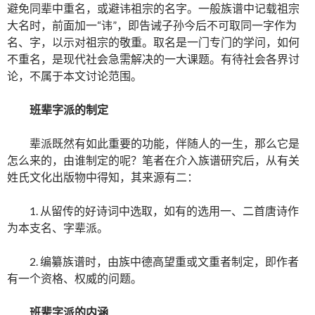
避免同辈中重名，或避讳祖宗的名字。一般族谱中记载祖宗
大名时，前面加一“讳”，即告诫子孙今后不可取同一字作为
名、字，以示对祖宗的敬重。取名是一门专门的学问，如何
不重名，是现代社会急需解决的一大课题。有待社会各界讨
论，不属于本文讨论范围。
班辈字派的制定
辈派既然有如此重要的功能，伴随人的一生，那么它是
怎么来的，由谁制定的呢？笔者在介入族谱研究后，从有关
姓氏文化出版物中得知，其来源有二：
1. 从留传的好诗词中选取，如有的选用一、二首唐诗作
为本支名、字辈派。
2. 编纂族谱时，由族中德高望重或文重者制定，即作者
有一个资格、权威的问题。
班辈字派的内涵