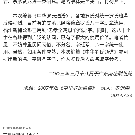
者、宗彦贤达进一步研究。笔者解释是否妥当，有待斧正。
本次编纂《中华罗氏通谱》，各地罗氏对统一罗氏班辈
反映强烈。目前有的支系已经将豫章罗氏八十字班辈连用，
福州新梅公系已用到“忠孝全鸿烈”的“烈”字。同时，这八十个
字在各地得到广泛的认同，已有了很大的使用价值。笔者管
见，不妨尊重民间习俗，不分名、字班辈，八十字统一使
用。当然，如果条件成熟，本次编纂《中华罗氏通谱》亦可
提出新的名、字班辈字派，作为罗氏后人命名取字参考。
二OO三年三月十八日于广东南庄联络处
米源：2007年版《中华罗氏通谱》 录入：罗训森
2014.7.23
PREVIOUS POST
宗祠及祠记（小引）