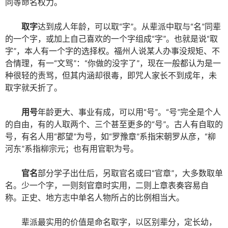
同等命名权力。
取字
达到成人年龄，可以取“字”。从辈派中取与“名”同辈
的一个字，或加上自己喜欢的一个字组成“字”。也就是说“取
字”，本人有一个字的选择权。福州人说某人办事没规矩、不
合情理，有一“文骂”：“你做的没字了”，现在一般都认为是一
种很轻的责骂，但其内涵却很毒，即咒人家长不到成年，未
取字就夭折了。
用号
年龄更大、事业有成，可以用“号”。“号”完全是个人
的自由，有的人取两个、三个甚至更多的“号”。古人有自取的
号，有名人用“郡望”为号，如“罗豫章”系指宋朝罗从彦，“柳
河东”系指柳宗元；也有用官职为号。
官名
部分学子出仕后，另取官名或曰“官章”，大多数取单
名。少一个字，一则刻官章时实用，二则上章表奏容易自
称。正史、地方志中单名人物所占的比例相当大。
辈派最实用的价值是命名取字，以区别辈分，定长幼，