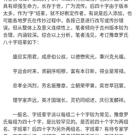
具有顽强生命力，长存于世，广为流传。后四十字由于版本
太多，作为“字”班辈，就不好断定作者，有说是后人添加，也
可能各地罗氏在传抄过程中，各按己意进行改写或传抄错
误。但从整体上及意义连续性上，笔者倾向于吉州版本较为
合理，内涵较深。综合以上分析，笔者浅见，考订豫章罗氏
八十字班辈如下：
盛应实用君，成彦伯公叔，以德懋宪光，秉兴克允福，
亨运会时来，贤嗣序昭穆，富有本日新，得业是常禄。
忠孝全鸿烈，芳名振豫章，立朝荣甲第，奕世萃冠裳，
理学家声远，英才国瑞长，灵礽同绍述，庆衍发麟祥。
一般名、字班辈字派以每组二十个字较为常见，豫章罗
氏每组为四十个字，是比较罕见的。是否前四十个字为两组
名、字班辈？后四十字为另外两组名、字班辈？有待专家学