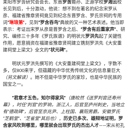
耒阳市罗含研究会会长、东晋
罗含
裔孙、正源学校
罗湘云
校
长见到后，十分激动，他说：想不到在著名的纪念宋罗从
彦、福建省豫章贤祠竟见到纪念东晋罗含、罗氏宗祠的专用
词
“琳琅第”
，见到
“罗含吞鸟”
典故的又一种艺术表述。他当即
表示：考证出宋罗从彦是晋罗含之后、
“罗含有后重家声”
、研
究、编修三十多年《罗氏族谱》的明状元
罗洪先
起了关键性
作用，愿意捐资在福建省豫章贤祠建立镌刻罗洪先《大安重
建祠堂上梁文》全文的
“状元碑”
。
明状元罗洪先撰写的《大安重建祠堂上梁文》，字数不
多，仅800来字，但蕴藏的中华优秀传统文化的信息量巨大
（另文解读）
。她不但是中华罗氏的家珍，也是中华民族的
国宝之一。
“君章才五色，知尔得家风”
（唐皎然《送罗判官还寿州
幕》，时任“判官”的罗珦，浙江人，后官至庐州刺史，当地立
有“德政碑”，后官至京兆尹、上柱国、襄阳男爵。安徽罗氏
“芝鹤堂”、“芝雀堂”其后也）
，
历史已多次、雄辩地证明，罗
含家风吹到哪里，哪里就会出现罗氏的杰出人才
——宋从祀孔