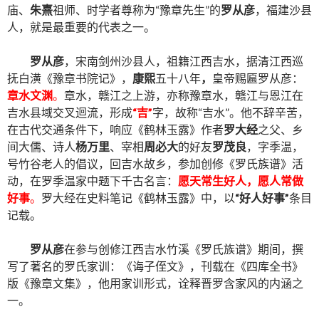
庙、
朱熹
祖师、时学者尊称为“豫章先生”的
罗从彦
，福建沙县
人，就是最重要的代表之一。
罗从彦
，宋南剑州沙县人，祖籍江西吉水，据清江西巡
抚白潢《豫章书院记》，
康熙
五十八年
，
皇帝赐匾罗从彦：
章水文渊
。
章水，赣江之上游，亦称豫章水，赣江与恩江在
吉水县域交叉迴流，形成
“吉”
字，故称“吉水”。他不辞辛苦，
在古代交通条件下，响应《鹤林玉露》作者
罗大经
之父、乡
间大儒、诗人
杨万里
、宰相
周必大
的好友
罗茂良
，字季温，
号竹谷老人的倡议，回吉水故乡，参加创修《罗氏族谱》活
动，在罗季温家中题下千古名言：
愿天常生好人，愿人常做
好事
。
罗大经在史料笔记《鹤林玉露》中，以
“好人好事”
条目
记载。
罗从彦
在参与创修江西吉水竹溪《罗氏族谱》期间，撰
写了著名的罗氏家训：《诲子侄文》，刊载在《四库全书》
版《豫章文集》，他用家训形式，诠释晋罗含家风的内涵之
一。