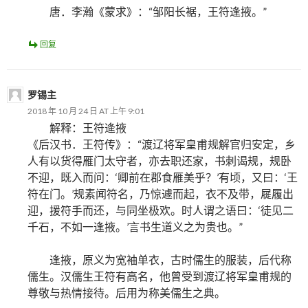
唐．李瀚《蒙求》：“邹阳长裾，王符逢掖。”
回复
罗锡主
2018 年 10 月 24 日 AT 上午 9:01
解释：王符逄掖
《后汉书．王符传》：“渡辽将军皇甫规解官归安定，乡
人有以货得雁门太守者，亦去职还家，书刺谒规，规卧
不迎，既入而问：‘卿前在郡食雁美乎？’有顷，又曰：‘王
符在门。’规素闻符名，乃惊遽而起，衣不及带，屣履出
迎，援符手而还，与同坐极欢。时人谓之语曰：‘徒见二
千石，不如一逢掖。’言书生道义之为贵也。”
逢掖，原义为宽袖单衣，古时儒生的服装，后代称
儒生。汉儒生王符有高名，他曾受到渡辽将军皇甫规的
尊敬与热情接待。后用为称美儒生之典。