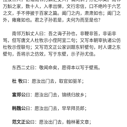
万斛之家，数十人，入孝出悌，文行忠信，口不绝吟于六艺
之文，手不停披于百家之篇。阖门之内，肃肃如也；阖门之
外，雍雍如也。君之子孙若是，夫何为而至是也？
南邻万斛丈人曰：吾之诲子孙也，非鞭非笞，非诟非
骂，但写唐文人杜牧示小侄阿宜二句；又写本朝宰执诸公仿
杜牧示侄联句；又写范文正公家训题东轩壁句，时人谓之东
壁句，吾将示之仿效，写于东壁，示子孙尤佳。
东西二丈曰：敬闻命矣，愿得本以写于壁焉。
杜 牧
曰：愿汝出门去，取官如驱羊；
富郑公
曰：愿汝出门去，锦绣归故乡；
韩魏公
曰：愿汝出门去，早早拜员郎；
范文正公
曰：愿汝出门去，翰林著文章；