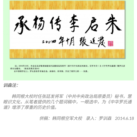
训森注：
韩同根大校时任张廷发将军（中共中央政治局原委员）秘书，慧
眼识文化，从笔者提供的几个题词稿中，一眼选中，为《中华罗氏通
谱》增添了厚重的历史价值。
供稿：韩同根空军大校 录入：罗训森 2014.6.18