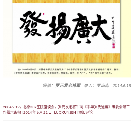
赠稿：
罗元发老将军
录入：罗训森 2014.6.18
2004.9.19，北京307医院座谈会，罗元发老将军向《中华罗氏通谱》编委会赠工
作指示条幅
2014 年 6 月 21 日
LUOXUNSEN
添加评论