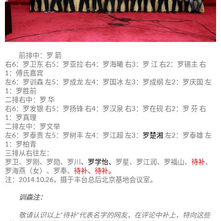
前排中：罗 箭
右6：罗卫东 右5：罗亚拉 右4：罗海曦 右3：罗 江 右2：罗锡主 右
1：傅氏嘉宾
左6：罗训森 左5：罗成龙 左4：罗国冰 左3：罗成纲 左2：罗庆国 左
1：罗胜前
二排右中：罗 华
右6：罗发银 右5：罗扬锋 右4：罗汉泉 右3：罗在砚 右2：罗 芬 右
1：罗真理
二排左中：罗文举
左6：罗泰贵 左5：罗树丰 左4：罗江超 左3：
罗楚湘
左2：罗泰雄 左
1：罗柏青
三排从右往左：
罗卫、罗刚、罗勋、罗川
、
罗学怡、
罗星、罗江润、罗福山、
待补
、
罗海燕（女）、罗奉、
待补、待补。
注：2014.10.26，摄于丰台总后北京基地会议室。
训森注：
敬请认识以上“待补”代表名字的网友，在评论中补上，特向这些