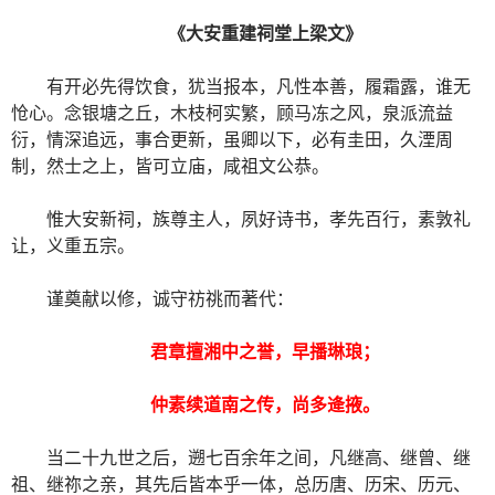
《大安重建祠堂上梁文》
有开必先得饮食，犹当报本，凡性本善，履霜露，谁无
怆心。念银塘之丘，木枝柯实繁，顾马冻之风，泉派流益
衍，情深追远，事合更新，虽卿以下，必有圭田，久湮周
制，然士之上，皆可立庙，咸祖文公恭。
惟大安新祠，族尊主人，夙好诗书，孝先百行，素敦礼
让，义重五宗。
谨奠献以修，诚守祊祧而著代：
君章擅湘中之誉，早播琳琅；
仲素续道南之传，尚多逄掖。
当二十九世之后，遡七百余年之间，凡继高、继曾、继
祖、继祢之亲，其先后皆本乎一体，总历唐、历宋、历元、