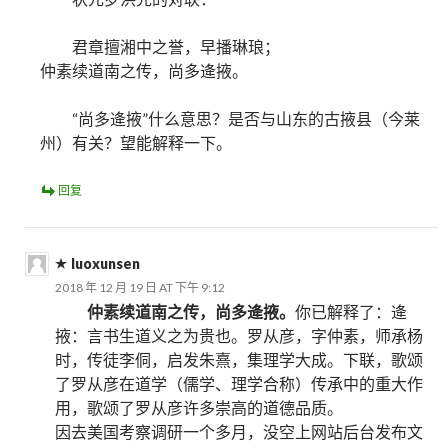
君章擅湘中之誉，早播琳琅；
仲素续道南之传，尚多逄掖。
“尚多逄掖”什么意思？是否与山东的古掖县（今莱
州）有关？望能解释一下。
回复
luoxunsen
2018 年 12 月 19 日 AT 下午 9:12
仲素续道南之传，尚多逄掖。
你已解释了：逄
掖：言书生道义之为贵也。罗从彦，字仲素，师承杨
时，传徒李侗，启发朱熹，集理学大成。下联，歌颂
了罗从彦在道学（儒学、理学合称）传承中的重大作
用，歌颂了罗从彦许多崇高的道德品质。
因去美国考察调研一个多月，没空上网站后台发布文