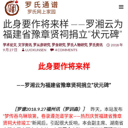
SKIP TO CONTENT
此身要作将来样 ——罗湘云为
福建省豫章贤祠捐立“状元碑”
学术论文
,
文字资讯
,
罗从彦研究
,
罗含研究
,
罗氏人物研究
,
罗氏资讯
2018 年
9 月 27 日
LUOXUNSEN
4 COMMENTS
此身要作将来样
——罗湘云为福建省豫章贤祠捐立“状元碑”
［罗谱
2018.9.27
福州讯（罗训森）］
昨天，本站发布
“梦传吞鸟琳琅第，卷录遵尧道学家——热烈庆贺福建省豫章
贤祠大修竣工”
新闻后，引起很大反响，本会副主席、湖南省