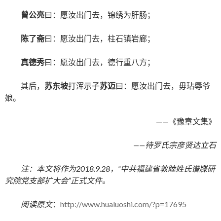
曾公亮
曰：愿汝出门去，锦绣为肝肠；
陈了斋
曰：愿汝出门去，柱石镇岩廊；
真德秀
曰：愿汝出门去，德行重八方；
其后，
苏东坡
打浑示子
苏迈
曰：愿汝出门去，毋玷辱爷
娘。
——《豫章文集》
——待罗氏宗彦贤达立石
注：本文将作为2018.9.28，“中共福建省敦睦姓氏谱牒研
究院党支部扩大会”正式文件。
阅读原文
：
http://www.hualuoshi.com/?p=17695