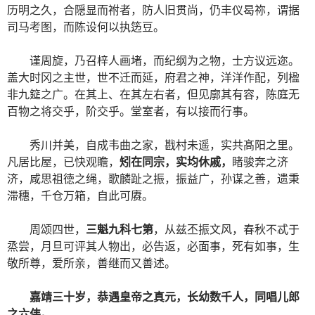
历明之久，合隠显而祔者，防人旧贯尚，仍丰仪曷祢，谓据
司马考图，而陈设何以执笾豆。
谨周旋，乃召梓人画堵，而纪纲为之物，士方议远迩。
盖大时冈之主世，世不迁而延，府君之神，洋洋作配，列楹
非九筵之广。在其上、在其左右者，但见廓其有容，陈庭无
百物之将交乎，阶交乎。堂室者，有以接而行事。
秀川并美，自成韦曲之家，戡村未遥，实共髙阳之里。
凡居比屋，已快观瞻，
矧在同宗，实均休戚，
睹骏奔之济
济，咸思祖徳之绳，歌麟趾之振，振益广，孙谋之善，遗秉
滞穗，千仓万箱，自此可赓。
周颂四世，
三魁九科七第
，从兹丕振文风，春秋不忒于
烝尝，月旦可评其人物出，必告返，必面事，死有如事，生
敬所尊，爱所亲，善继而又善述。
嘉靖三十岁，恭遇皇帝之真元，长幼数千人，同唱儿郎
之六伟。