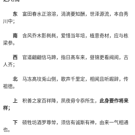
东
富田春水正溶溶，涓滴要知酬，世泽源流，本自秀
川中；
南
含风乔木影毵毵，爱惜当年培，植意奇材，应与栋
梁参。
西
官道翩翩信马蹄，指日髙车来，昼锦更看阀阅，古
人齐；
北
马冻髙坟兎山侧，歌声千里定，相闻且听嘏辞，传
祖徳。
上
积善之家百祥降，夙夜毋令忝所生，
此身要作将来
样；
下
硕牲坊酒罗尊斚，须信有诚斯有神，由来一气相通
也。