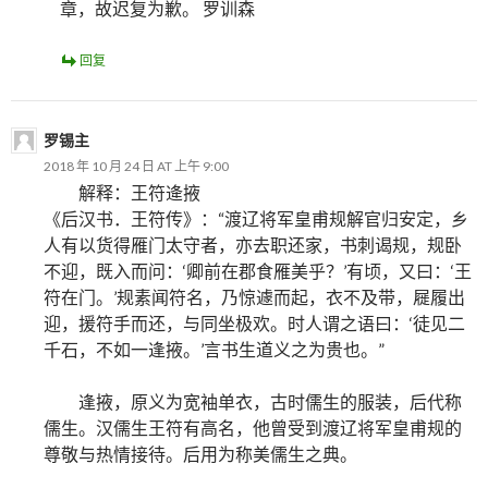
章，故迟复为歉。 罗训森
回复
罗锡主
2018 年 10 月 24 日 AT 上午 9:00
解释：王符逄掖
《后汉书．王符传》：“渡辽将军皇甫规解官归安定，乡
人有以货得雁门太守者，亦去职还家，书刺谒规，规卧
不迎，既入而问：‘卿前在郡食雁美乎？’有顷，又曰：‘王
符在门。’规素闻符名，乃惊遽而起，衣不及带，屣履出
迎，援符手而还，与同坐极欢。时人谓之语曰：‘徒见二
千石，不如一逢掖。’言书生道义之为贵也。”
逢掖，原义为宽袖单衣，古时儒生的服装，后代称
儒生。汉儒生王符有高名，他曾受到渡辽将军皇甫规的
尊敬与热情接待。后用为称美儒生之典。