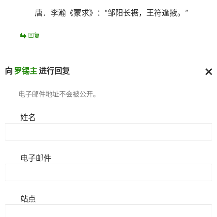
唐．李瀚《蒙求》：“邹阳长裾，王符逢掖。”
回复
向
罗锡主
进行回复
取
电子邮件地址不会被公开。
消
回
复
姓名
电子邮件
站点