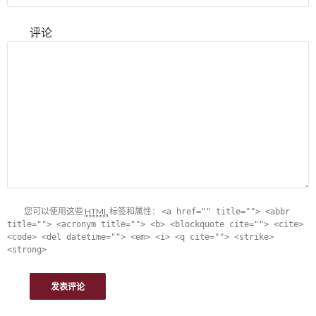
评论
您可以使用这些
HTML
标签和属性：
<a href="" title=""> <abbr
title=""> <acronym title=""> <b> <blockquote cite=""> <cite>
<code> <del datetime=""> <em> <i> <q cite=""> <strike>
<strong>