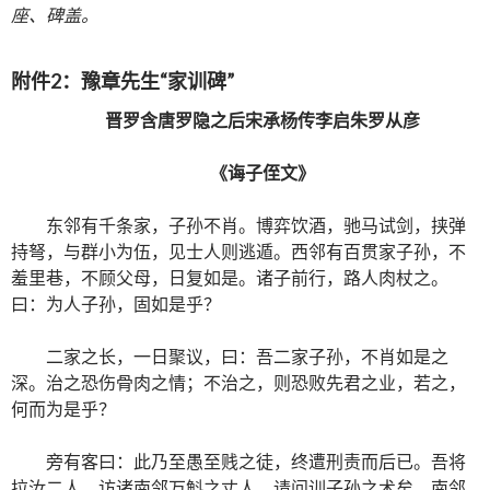
座、碑盖。
附件2：豫章先生“家训碑”
晋罗含唐罗隐之后宋承杨传李启朱罗从彦
《诲子侄文
》
东邻有千条家，子孙不肖。博弈饮酒，驰马试剑，挟弹
持弩，与群小为伍，见士人则逃遁。西邻有百贯家子孙，不
羞里巷，不顾父母，日复如是。诸子前行，路人肉杖之。
曰：为人子孙，固如是乎？
二家之长，一日聚议，曰：吾二家子孙，不肖如是之
深。治之恐伤骨肉之情；不治之，则恐败先君之业，若之，
何而为是乎？
旁有客曰：此乃至愚至贱之徒，终遭刑责而后已。吾将
拉汝二人，访诸南邻万斛之丈人，请问训子孙之术矣。南邻