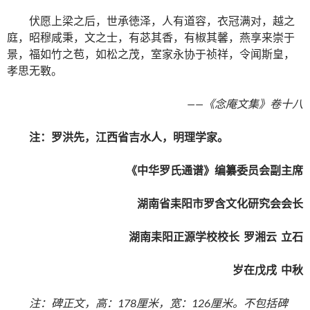
伏愿上梁之后，世承徳泽，人有道容，衣冠满对，越之
庭，昭穆咸秉，文之士，有苾其香，有椒其馨，燕享来崇于
景，福如竹之苞，如松之茂，室家永协于祯祥，令闻斯皇，
孝思无斁。
——
《念庵文集》卷十八
注：罗洪先，江西省吉水人，明理学家。
《中华罗氏通谱》编纂委员会副主席
湖南省耒阳市罗含文化研究会会长
湖南耒阳正源学校校长
罗湘云
立石
岁在戊戌
中秋
注：碑正文，高：
178
厘米
，宽：
126
厘米
。不包括碑