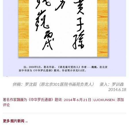
供稿：罗沈茹（原北京301医院书画苑负责人） 录入：罗训森
2014.6.18
著名作家魏巍为《中华罗氏通谱》题词
2014 年 6 月 21 日
LUOXUNSEN
添加
评论
更多 图片新闻
→