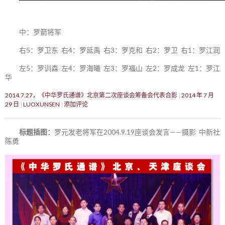
中：罗箭将军
右5：罗卫东 右4：罗延禹 右3：罗克和 右2：罗卫 右1：罗江润
左5：罗训森 左4：罗海曦 左3：罗福山 左2：罗成龙 左1：罗江
华
2014.7.27，《中华罗氏通谱》北京第二次座谈会筹备会代表合影
2014 年 7 月
29 日
LUOXUNSEN
添加评论
标题插图：
罗元发老将军在2004.9.19座谈会发言——摄影 中新社
陈勇