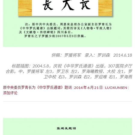
供稿：罗援将军 录入：罗训森 2014.6.18
标题插图：2004.5.8，庆祝《中华罗氏通谱》出版，307医院歺厅
合影。中，罗援将军 左3，罗卫东 左2，罗海曦教授、大校 左1，罗
卫中校 右3，罗训森 右2，罗迎难 右1，罗海燕
原中央委员罗青长为《中华罗氏通谱》题词
2014 年 6 月 21 日
LUOXUNSEN
添加评论