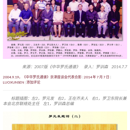
来源：2007版《中华罗氏通谱》 录入：罗训森 2014.7.7
2004.9.19，《中华罗氏通谱》京津座谈会代表合影
2014 年 7 月 7 日
LUOXUNSEN
添加评论
标题插图：左2，罗元发 右2，王在齐夫人 右1，罗卫东院长兼
本会北京联络处主任 左1，罗训森总编