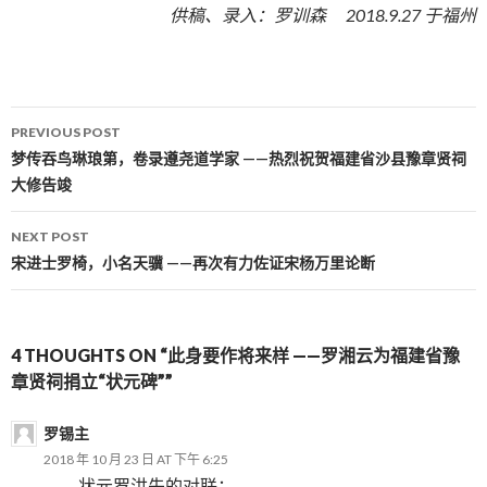
供稿、录入：罗训森 2018.9.27 于福州
PREVIOUS POST
Post navigation
梦传吞鸟琳琅第，卷录遵尧道学家 ——热烈祝贺福建省沙县豫章贤祠
大修告竣
NEXT POST
宋进士罗椅，小名天骥 ——再次有力佐证宋杨万里论断
4 THOUGHTS ON “此身要作将来样 ——罗湘云为福建省豫
章贤祠捐立“状元碑””
罗锡主
2018 年 10 月 23 日 AT 下午 6:25
状元罗洪先的对联：