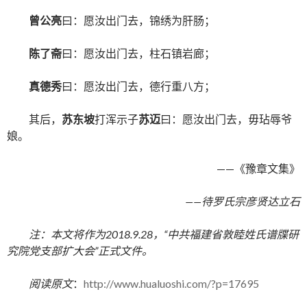
曾公亮
曰：愿汝出门去，锦绣为肝肠；
陈了斋
曰：愿汝出门去，柱石镇岩廊；
真德秀
曰：愿汝出门去，德行重八方；
其后，
苏东坡
打浑示子
苏迈
曰：愿汝出门去，毋玷辱爷
娘。
——《豫章文集》
——待罗氏宗彦贤达立石
注：本文将作为2018.9.28，“中共福建省敦睦姓氏谱牒研
究院党支部扩大会”正式文件。
阅读原文
：
http://www.hualuoshi.com/?p=17695