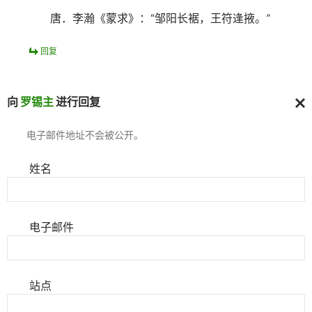
唐．李瀚《蒙求》：“邹阳长裾，王符逢掖。”
回复
向
罗锡主
进行回复
取
电子邮件地址不会被公开。
消
回
复
姓名
电子邮件
站点