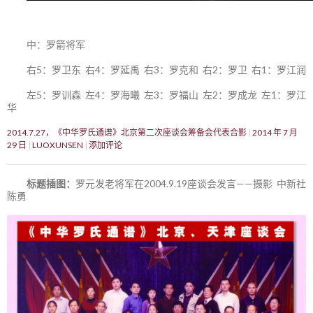
中：罗箭将军
右5：罗卫东 右4：罗延禹 右3：罗克和 右2：罗卫 右1：罗江润
左5：罗训森 左4：罗海曦 左3：罗福山 左2：罗成龙 左1：罗江
华
2014.7.27，《中华罗氏通谱》北京第二次座谈会筹备会代表合影
2014 年 7 月
29 日
LUOXUNSEN
添加评论
标题插图：
罗元发老将军在2004.9.19座谈会发言——摄影 中新社
陈勇