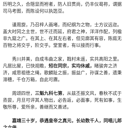
历明之久，合隠显而祔者，防人旧贯尚，仍丰仪曷祢，谓据
司马考图，而陈设何以执笾豆。
谨周旋，乃召梓人画堵，而纪纲为之物，士方议远迩。
盖大时冈之主世，世不迁而延，府君之神，洋洋作配，列楹
非九筵之广。在其上、在其左右者，但见廓其有容，陈庭无
百物之将交乎，阶交乎。堂室者，有以接而行事。
秀川并美，自成韦曲之家，戡村未遥，实共髙阳之里。
凡居比屋，已快观瞻，
矧在同宗，实均休戚，
睹骏奔之济
济，咸思祖徳之绳，歌麟趾之振，振益广，孙谋之善，遗秉
滞穗，千仓万箱，自此可赓。
周颂四世，
三魁九科七第
，从兹丕振文风，春秋不忒于
烝尝，月旦可评其人物出，必告返，必面事，死有如事，生
敬所尊，爱所亲，善继而又善述。
嘉靖三十岁，恭遇皇帝之真元，长幼数千人，同唱儿郎
之六伟。