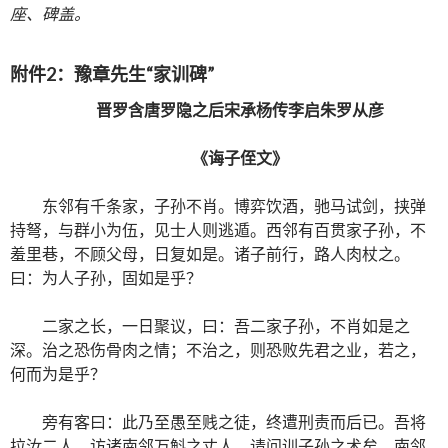
座、碑盖。
附件2：豫章先生“家训碑”
晋罗含唐罗隐之后宋承杨传李启朱罗从彦
《诲子侄文
》
东邻有千条家，子孙不肖。博弈饮酒，驰马试剑，挟弹
持弩，与群小为伍，见士人则逃遁。西邻有百贯家子孙，不
羞里巷，不顾父母，日复如是。诸子前行，路人肉杖之。
曰：为人子孙，固如是乎？
二家之长，一日聚议，曰：吾二家子孙，不肖如是之
深。治之恐伤骨肉之情；不治之，则恐败先君之业，若之，
何而为是乎？
旁有客曰：此乃至愚至贱之徒，终遭刑责而后已。吾将
拉汝二人，访诸南邻万斛之丈人，请问训子孙之术矣。南邻