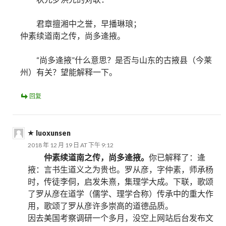
君章擅湘中之誉，早播琳琅；
仲素续道南之传，尚多逄掖。
“尚多逄掖”什么意思？是否与山东的古掖县（今莱
州）有关？望能解释一下。
回复
luoxunsen
2018 年 12 月 19 日 AT 下午 9:12
仲素续道南之传，尚多逄掖。
你已解释了：逄
掖：言书生道义之为贵也。罗从彦，字仲素，师承杨
时，传徒李侗，启发朱熹，集理学大成。下联，歌颂
了罗从彦在道学（儒学、理学合称）传承中的重大作
用，歌颂了罗从彦许多崇高的道德品质。
因去美国考察调研一个多月，没空上网站后台发布文