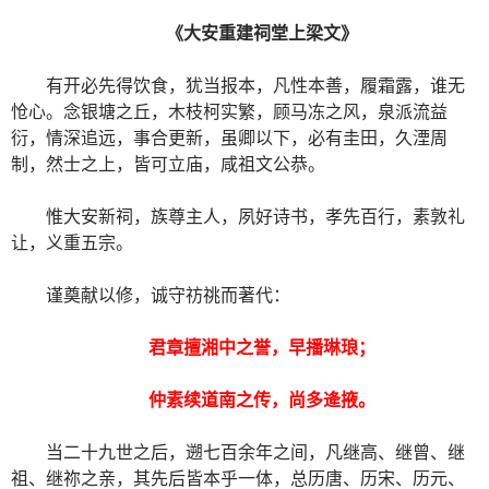
《大安重建祠堂上梁文》
有开必先得饮食，犹当报本，凡性本善，履霜露，谁无
怆心。念银塘之丘，木枝柯实繁，顾马冻之风，泉派流益
衍，情深追远，事合更新，虽卿以下，必有圭田，久湮周
制，然士之上，皆可立庙，咸祖文公恭。
惟大安新祠，族尊主人，夙好诗书，孝先百行，素敦礼
让，义重五宗。
谨奠献以修，诚守祊祧而著代：
君章擅湘中之誉，早播琳琅；
仲素续道南之传，尚多逄掖。
当二十九世之后，遡七百余年之间，凡继高、继曾、继
祖、继祢之亲，其先后皆本乎一体，总历唐、历宋、历元、