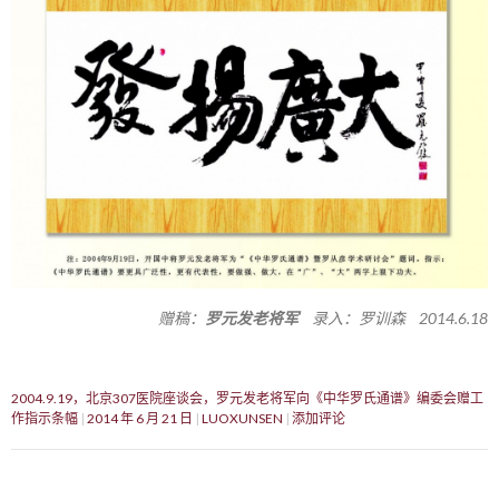
赠稿：
罗元发老将军
录入：罗训森 2014.6.18
2004.9.19，北京307医院座谈会，罗元发老将军向《中华罗氏通谱》编委会赠工
作指示条幅
2014 年 6 月 21 日
LUOXUNSEN
添加评论