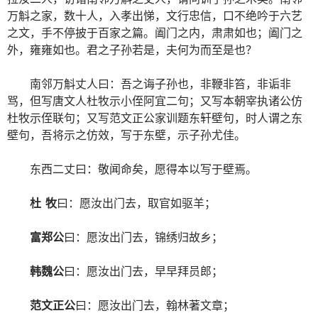
万斛之家，数十人，入孝出悌，文行忠信，口不绝吟于六艺
之文，手不停披于百家之篇。阖门之内，肃肃如也；阖门之
外，雍雍如也。君之子孙若是，夫何为而至是也？
南邻万斛丈人曰：吾之诲子孙也，非鞭非笞，非诟非
骂，但写唐文人杜牧示小侄阿宜二句；又写本朝宰执诸公仿
杜牧示侄联句；又写范文正公家训题东轩壁句，时人谓之东
壁句，吾将示之仿效，写于东壁，示子孙尤佳。
东西二丈曰：敬闻命矣，愿得本以写于壁焉。
杜 牧
曰：愿汝出门去，取官如驱羊；
富郑公
曰：愿汝出门去，锦绣归故乡；
韩魏公
曰：愿汝出门去，早早拜员郎；
范文正公
曰：愿汝出门去，翰林著文章；