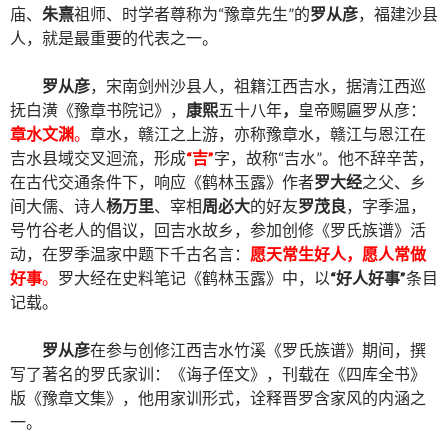
庙、
朱熹
祖师、时学者尊称为“豫章先生”的
罗从彦
，福建沙县
人，就是最重要的代表之一。
罗从彦
，宋南剑州沙县人，祖籍江西吉水，据清江西巡
抚白潢《豫章书院记》，
康熙
五十八年
，
皇帝赐匾罗从彦：
章水文渊
。
章水，赣江之上游，亦称豫章水，赣江与恩江在
吉水县域交叉迴流，形成
“吉”
字，故称“吉水”。他不辞辛苦，
在古代交通条件下，响应《鹤林玉露》作者
罗大经
之父、乡
间大儒、诗人
杨万里
、宰相
周必大
的好友
罗茂良
，字季温，
号竹谷老人的倡议，回吉水故乡，参加创修《罗氏族谱》活
动，在罗季温家中题下千古名言：
愿天常生好人，愿人常做
好事
。
罗大经在史料笔记《鹤林玉露》中，以
“好人好事”
条目
记载。
罗从彦
在参与创修江西吉水竹溪《罗氏族谱》期间，撰
写了著名的罗氏家训：《诲子侄文》，刊载在《四库全书》
版《豫章文集》，他用家训形式，诠释晋罗含家风的内涵之
一。