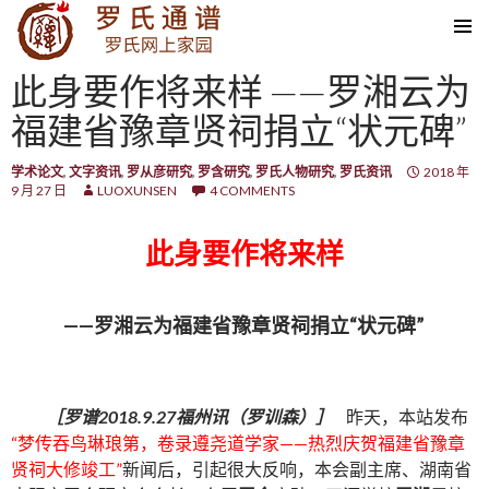
SKIP TO CONTENT
此身要作将来样 ——罗湘云为
福建省豫章贤祠捐立“状元碑”
学术论文
,
文字资讯
,
罗从彦研究
,
罗含研究
,
罗氏人物研究
,
罗氏资讯
2018 年
9 月 27 日
LUOXUNSEN
4 COMMENTS
此身要作将来样
——罗湘云为福建省豫章贤祠捐立“状元碑”
［罗谱
2018.9.27
福州讯（罗训森）］
昨天，本站发布
“梦传吞鸟琳琅第，卷录遵尧道学家——热烈庆贺福建省豫章
贤祠大修竣工”
新闻后，引起很大反响，本会副主席、湖南省