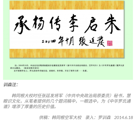
训森注：
韩同根大校时任张廷发将军（中共中央政治局原委员）秘书，慧
眼识文化，从笔者提供的几个题词稿中，一眼选中，为《中华罗氏通
谱》增添了厚重的历史价值。
供稿：韩同根空军大校 录入：罗训森 2014.6.18