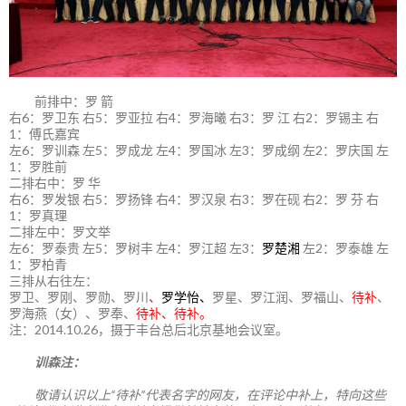
前排中：罗 箭
右6：罗卫东 右5：罗亚拉 右4：罗海曦 右3：罗 江 右2：罗锡主 右
1：傅氏嘉宾
左6：罗训森 左5：罗成龙 左4：罗国冰 左3：罗成纲 左2：罗庆国 左
1：罗胜前
二排右中：罗 华
右6：罗发银 右5：罗扬锋 右4：罗汉泉 右3：罗在砚 右2：罗 芬 右
1：罗真理
二排左中：罗文举
左6：罗泰贵 左5：罗树丰 左4：罗江超 左3：
罗楚湘
左2：罗泰雄 左
1：罗柏青
三排从右往左：
罗卫、罗刚、罗勋、罗川
、
罗学怡、
罗星、罗江润、罗福山、
待补
、
罗海燕（女）、罗奉、
待补、待补。
注：2014.10.26，摄于丰台总后北京基地会议室。
训森注：
敬请认识以上“待补”代表名字的网友，在评论中补上，特向这些