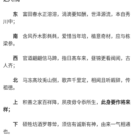
东
富田春水正溶溶，涓滴要知酬，世泽源流，本自秀
川中；
南
含风乔木影毵毵，爱惜当年培，植意奇材，应与栋
梁参。
西
官道翩翩信马蹄，指日髙车来，昼锦更看阀阅，古
人齐；
北
马冻髙坟兎山侧，歌声千里定，相闻且听嘏辞，传
祖徳。
上
积善之家百祥降，夙夜毋令忝所生，
此身要作将来
样；
下
硕牲坊酒罗尊斚，须信有诚斯有神，由来一气相通
也。