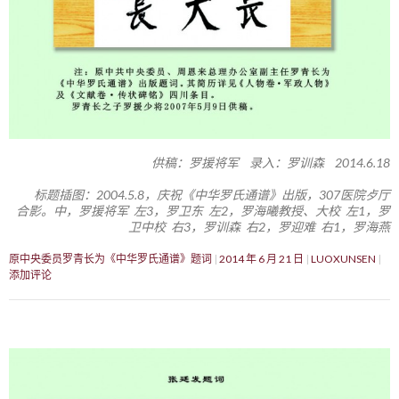
供稿：罗援将军 录入：罗训森 2014.6.18
标题插图：2004.5.8，庆祝《中华罗氏通谱》出版，307医院歺厅
合影。中，罗援将军 左3，罗卫东 左2，罗海曦教授、大校 左1，罗
卫中校 右3，罗训森 右2，罗迎难 右1，罗海燕
原中央委员罗青长为《中华罗氏通谱》题词
2014 年 6 月 21 日
LUOXUNSEN
添加评论