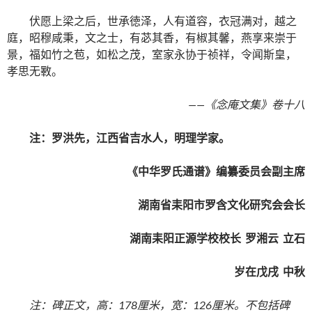
伏愿上梁之后，世承徳泽，人有道容，衣冠满对，越之
庭，昭穆咸秉，文之士，有苾其香，有椒其馨，燕享来崇于
景，福如竹之苞，如松之茂，室家永协于祯祥，令闻斯皇，
孝思无斁。
——
《念庵文集》卷十八
注：罗洪先，江西省吉水人，明理学家。
《中华罗氏通谱》编纂委员会副主席
湖南省耒阳市罗含文化研究会会长
湖南耒阳正源学校校长
罗湘云
立石
岁在戊戌
中秋
注：碑正文，高：
178
厘米
，宽：
126
厘米
。不包括碑