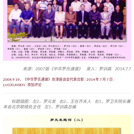
来源：2007版《中华罗氏通谱》 录入：罗训森 2014.7.7
2004.9.19，《中华罗氏通谱》京津座谈会代表合影
2014 年 7 月 7 日
LUOXUNSEN
添加评论
标题插图：左2，罗元发 右2，王在齐夫人 右1，罗卫东院长兼
本会北京联络处主任 左1，罗训森总编