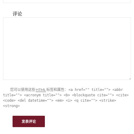
评论
您可以使用这些
HTML
标签和属性：
<a href="" title=""> <abbr
title=""> <acronym title=""> <b> <blockquote cite=""> <cite>
<code> <del datetime=""> <em> <i> <q cite=""> <strike>
<strong>