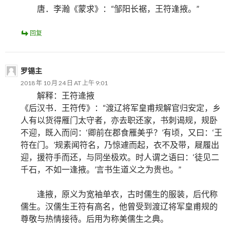
唐．李瀚《蒙求》：“邹阳长裾，王符逢掖。”
回复
罗锡主
2018 年 10 月 24 日 AT 上午 9:01
解释：王符逄掖
《后汉书．王符传》：“渡辽将军皇甫规解官归安定，乡
人有以货得雁门太守者，亦去职还家，书刺谒规，规卧
不迎，既入而问：‘卿前在郡食雁美乎？’有顷，又曰：‘王
符在门。’规素闻符名，乃惊遽而起，衣不及带，屣履出
迎，援符手而还，与同坐极欢。时人谓之语曰：‘徒见二
千石，不如一逢掖。’言书生道义之为贵也。”
逢掖，原义为宽袖单衣，古时儒生的服装，后代称
儒生。汉儒生王符有高名，他曾受到渡辽将军皇甫规的
尊敬与热情接待。后用为称美儒生之典。