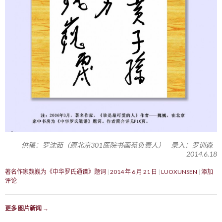
供稿：罗沈茹（原北京301医院书画苑负责人） 录入：罗训森
2014.6.18
著名作家魏巍为《中华罗氏通谱》题词
2014 年 6 月 21 日
LUOXUNSEN
添加
评论
更多 图片新闻
→