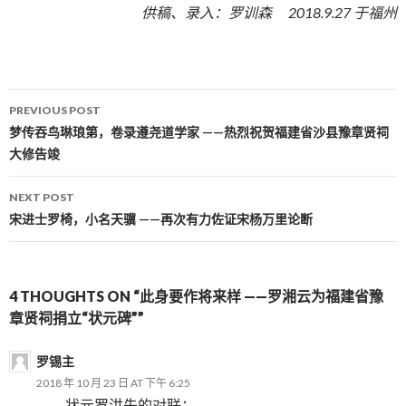
供稿、录入：罗训森 2018.9.27 于福州
PREVIOUS POST
Post navigation
梦传吞鸟琳琅第，卷录遵尧道学家 ——热烈祝贺福建省沙县豫章贤祠
大修告竣
NEXT POST
宋进士罗椅，小名天骥 ——再次有力佐证宋杨万里论断
4 THOUGHTS ON “此身要作将来样 ——罗湘云为福建省豫
章贤祠捐立“状元碑””
罗锡主
2018 年 10 月 23 日 AT 下午 6:25
状元罗洪先的对联：