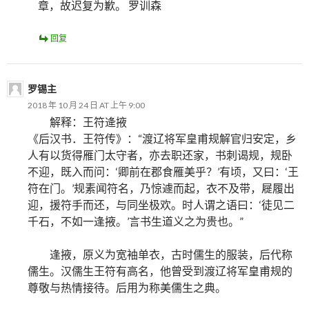
章，故迟复为歉。 罗训森
回复
罗锡主
2018 年 10 月 24 日 AT 上午 9:00
解释：王符逄掖
《后汉书．王符传》：“渡辽将军皇甫规解官归安定，乡
人有以货得雁门太守者，亦去职还家，书刺谒规，规卧
不迎，既入而问：‘卿前在郡食雁美乎？’有顷，又曰：‘王
符在门。’规素闻符名，乃惊遽而起，衣不及带，屣履出
迎，援符手而还，与同坐极欢。时人谓之语曰：‘徒见二
千石，不如一逢掖。’言书生道义之为贵也。”
逢掖，原义为宽袖单衣，古时儒生的服装，后代称
儒生。汉儒生王符有高名，他曾受到渡辽将军皇甫规的
尊敬与热情接待。后用为称美儒生之典。