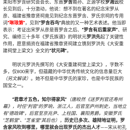
耒阳市罗含研究会会长、东晋
罗含
裔孙、正源学校
罗湘云
校
长见到后，十分激动，他说：想不到在著名的纪念宋罗从
彦、福建省豫章贤祠竟见到纪念东晋罗含、罗氏宗祠的专用
词
“琳琅第”
，见到
“罗含吞鸟”
典故的又一种艺术表述。他当即
表示：考证出宋罗从彦是晋罗含之后、
“罗含有后重家声”
、研
究、编修三十多年《罗氏族谱》的明状元
罗洪先
起了关键性
作用，愿意捐资在福建省豫章贤祠建立镌刻罗洪先《大安重
建祠堂上梁文》全文的
“状元碑”
。
明状元罗洪先撰写的《大安重建祠堂上梁文》，字数不
多，仅800来字，但蕴藏的中华优秀传统文化的信息量巨大
（另文解读）
。她不但是中华罗氏的家珍，也是中华民族的
国宝之一。
“君章才五色，知尔得家风”
（唐皎然《送罗判官还寿州
幕》，时任“判官”的罗珦，浙江人，后官至庐州刺史，当地立
有“德政碑”，后官至京兆尹、上柱国、襄阳男爵。安徽罗氏
“芝鹤堂”、“芝雀堂”其后也）
，
历史已多次、雄辩地证明，罗
含家风吹到哪里，哪里就会出现罗氏的杰出人才
——宋从祀孔