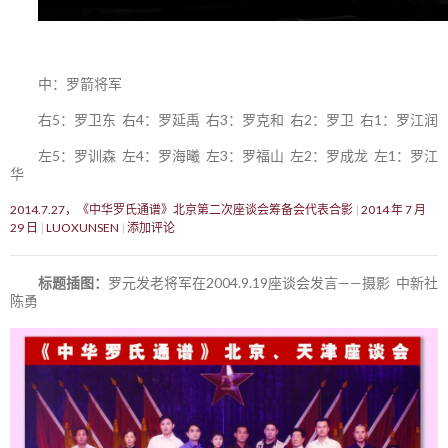
中：罗箭将军
右5：罗卫东 右4：罗延禹 右3：罗克和 右2：罗卫 右1：罗江润
左5：罗训森 左4：罗海曦 左3：罗福山 左2：罗成龙 左1：罗江
华
2014.7.27，《中华罗氏通谱》北京第二次座谈会筹备会代表合影
2014 年 7 月
29 日
LUOXUNSEN
添加评论
标题插图：
罗元发老将军在2004.9.19座谈会发言——摄影 中新社
陈勇