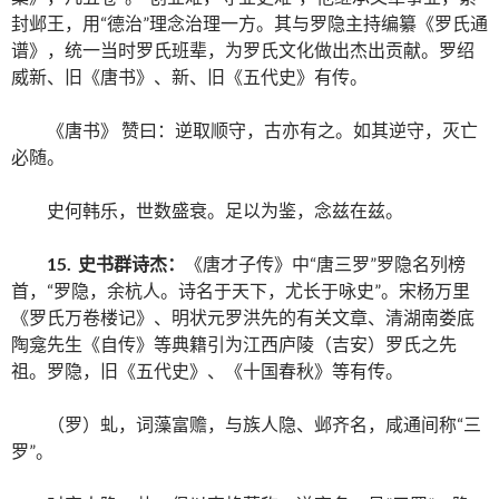
封邺王，用“德治”理念治理一方。其与罗隐主持编纂《罗氏通
谱》，统一当时罗氏班辈，为罗氏文化做出杰出贡献。罗绍
威新、旧《唐书》、新、旧《五代史》有传。
《唐书》 赞曰：逆取顺守，古亦有之。如其逆守，灭亡
必随。
史何韩乐，世数盛衰。足以为鉴，念兹在兹。
15. 史书群诗杰：
《唐才子传》中“唐三罗”罗隐名列榜
首，“罗隐，余杭人。诗名于天下，尤长于咏史”。宋杨万里
《罗氏万卷楼记》、明状元罗洪先的有关文章、清湖南娄底
陶龛先生《自传》等典籍引为江西庐陵（吉安）罗氏之先
祖。罗隐，旧《五代史》、《十国春秋》等有传。
（罗）虬，词藻富赡，与族人隐、邺齐名，咸通间称“三
罗”。