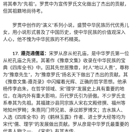
将其奉为“先祖”。罗贯中为宣传罗氏文化做出了杰出的贡献，
但其祖籍地尚待考。
罗贯中创作的“演义”系列小说，盛赞中华民族历代优秀儿
女，用小说形式普及了中国历史，使中华民族的价值观深入
人心，他不愧为中华民族的不朽精英。
17. 遵尧通儒道：
宋罗从彦从祀孔庙，是中华罗氏第一位
从祀孔庙之先贤。其著作《豫章文集》收录在中华民族的宝
典《四库全书》中。因其先世居豫章，时人“地以人贵”，尊称
为“豫章先生”，为“豫章罗氏”扬名天下做出了杰出的贡献。其
《豫章文集·遵尧录》中闪耀着光辉、正确的哲学思想。他承
杨传李启朱，在哲学领域、宋“理学”发展史上具有重要的地
位，在海内外有重大影响，历代罗氏引为骄傲。不少罗氏支
系奉其为先祖。其福建沙县同宗族人宋右文殿修撰、福州等
地知州罗畸；朱熹同门师兄弟、承议郎罗博文；吉水族人、
入选《四库全书》的《鹤林玉露》作者、进士罗大经等均为
宋代“儒、理学”的发展做出贡献。罗从彦是中华罗氏最重要的
代表人物之一。《宋史》有其本传。