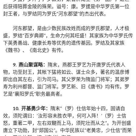
后获得陪葬金陵的殊荣。谥号：康。罗拔是中华罗氏第一位
封王者，与罗结同为罗氏“河东郡望”的杰出代表。
河东郡望，是由少数民族改姓而成的罗氏郡望，人才极
盛，罗结“百岁典卿”，生命力何其旺盛！其家族为中华罗氏传
下英勇善战、健康长寿等优秀的遗传基因。罗结及其家族
《魏书》、《南北史》有传。
9. 燕山聚谋略：
隋末，燕郡王罗艺为开唐罗氏代表人
物，功至封王，其帐下猛将如云、谋士众多，著名的温彦博
即出自其左右，引为司马。其父罗荣为隋监门将军；其弟罗
寿为利州都督、监门将军。罗艺新、旧《唐书》均有传。罗
艺是“襄阳罗氏”职务最高者。
10. 开基勇少年：
隋末“（罗）仕信年始十四，固请自
效，须陀谓曰：‘汝形容未胜衣甲，何可入阵！’（罗）士信
怒，重著二甲，左右双鞬而上马，须陀壮而从之”。为开创盛
唐立下功勋，封“郯国公”。中华民族以“老黄忠，少仕信”而荣