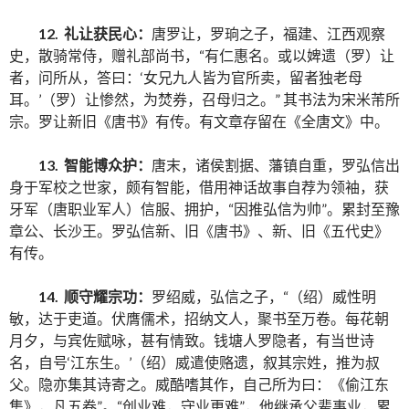
12. 礼让获民心：
唐罗让，罗珦之子，福建、江西观察
史，散骑常侍，赠礼部尚书，“有仁惠名。或以婢遗（罗）让
者，问所从，答曰：‘女兄九人皆为官所卖，留者独老母
耳。’（罗）让惨然，为焚券，召母归之。” 其书法为宋米芾所
宗。罗让新旧《唐书》有传。有文章存留在《全唐文》中。
13. 智能博众护：
唐末，诸侯割据、藩镇自重，罗弘信出
身于军校之世家，颇有智能，借用神话故事自荐为领袖，获
牙军（唐职业军人）信服、拥护，“因推弘信为帅”。累封至豫
章公、长沙王。罗弘信新、旧《唐书》、新、旧《五代史》
有传。
14. 顺守耀宗功：
罗绍威，弘信之子，“（绍）威性明
敏，达于吏道。伏膺儒术，招纳文人，聚书至万卷。每花朝
月夕，与宾佐赋咏，甚有情致。钱塘人罗隐者，有当世诗
名，自号‘江东生。’（绍）威遣使赂遗，叙其宗姓，推为叔
父。隐亦集其诗寄之。威酷嗜其作，自己所为曰：《偷江东
集》，凡五卷”。“创业难，守业更难”，他继承父辈事业，累