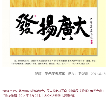
赠稿：
罗元发老将军
录入：罗训森 2014.6.18
2004.9.19，北京307医院座谈会，罗元发老将军向《中华罗氏通谱》编委会赠工
作指示条幅
2014 年 6 月 21 日
LUOXUNSEN
添加评论