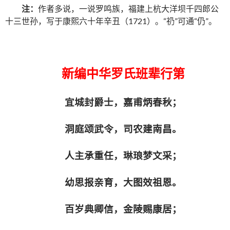
注：
作者多说，一说罗鸣族，福建上杭大洋坝千四郎公
十三世孙，写于康熙六十年辛丑（1721）。“礽”可通“仍”。
新编中华罗氏班辈
行第
宜城封爵士，嘉甫炳春秋；
洞庭颂武令，司农建南昌。
人主承重任，琳琅梦文采；
幼思报亲育，大图效祖恩。
百岁典卿信，金陵赐康居；