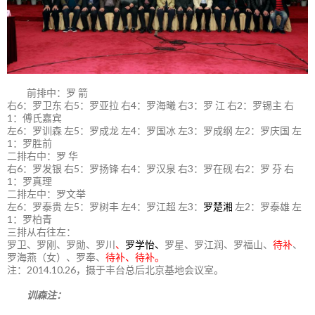
前排中：罗 箭
右6：罗卫东 右5：罗亚拉 右4：罗海曦 右3：罗 江 右2：罗锡主 右
1：傅氏嘉宾
左6：罗训森 左5：罗成龙 左4：罗国冰 左3：罗成纲 左2：罗庆国 左
1：罗胜前
二排右中：罗 华
右6：罗发银 右5：罗扬锋 右4：罗汉泉 右3：罗在砚 右2：罗 芬 右
1：罗真理
二排左中：罗文举
左6：罗泰贵 左5：罗树丰 左4：罗江超 左3：
罗楚湘
左2：罗泰雄 左
1：罗柏青
三排从右往左：
罗卫、罗刚、罗勋、罗川
、
罗学怡、
罗星、罗江润、罗福山、
待补
、
罗海燕（女）、罗奉、
待补、待补。
注：2014.10.26，摄于丰台总后北京基地会议室。
训森注：