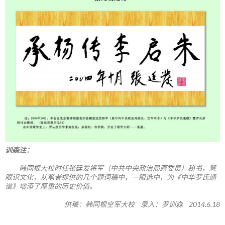
训森注：
韩同根大校时任张廷发将军（中共中央政治局原委员）秘书，慧
眼识文化，从笔者提供的几个题词稿中，一眼选中，为《中华罗氏通
谱》增添了厚重的历史价值。
供稿：韩同根空军大校 录入：罗训森 2014.6.18