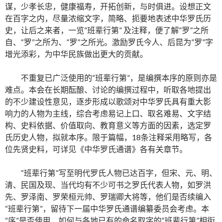
谋，少孝长忠，健康福寿，开拓创新，与时俱进。设想正文
在百字之内，尽量浓缩文字，简略、扼要地表述中华罗氏历
史，让后之来者，一览“班辈行第” 及注释，便了解“罗”之所
自、“罗”之所为、“罗”之所光。激励罗氏今人、后昆为“罗”字
增光添彩，为中华民族做出更大的贡献。
不重复已广泛使用的“班辈行第”，是编撰本序的原则亦是
难点。本会在长期酝酿、讨论的编撰过程中，听取各地提出
的不少建设性意见，逐步形成以歌颂对中华罗氏具有重大影
响力的人物为主线，综合考虑易记上口、取名难易、文字结
构、史料依据、价值取向、教育意义等方面的因素，选定罗
氏历史人物，拟就本序。限于篇幅，18条注释采用略写，各
位先贤史料，可详见《中华罗氏通谱》各有关章节。
“班辈行第”写至明代罗氏人物已达百字，但宋、元、明、
清、民国及现、当代均有不少可书之罗氏代表人物，如罗洪
先、罗泽南、罗荣桓元帅、罗瑞卿大将等，他们是否续编入
“班辈行第”，留待下一届中华罗氏通谱编纂委员会考虑。本
“序”是否使用，如何与各地已有的命名取字的“班辈行第”相衔