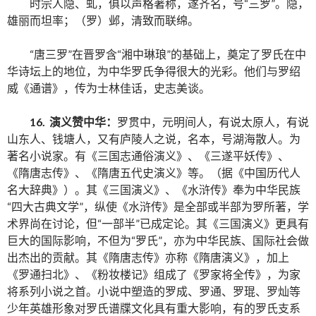
时宗人隐、虬，俱以声格著称，遂齐名，号“三罗”。隐，
雄丽而坦率；（罗）邺，清致而联绵。
“唐三罗”在晋罗含“湘中琳琅”的基础上，奠定了罗氏在中
华诗坛上的地位，为中华罗氏争得很大的光彩。他们与罗绍
威《通谱》，传为士林佳话，史志美谈。
16. 演义赞中华：
罗贯中，元明间人，有说太原人，有说
山东人、钱塘人，又有庐陵人之说，名本，号湖海散人。为
著名小说家。有《三国志通俗演义》、《三遂平妖传》、
《隋唐志传》、《隋唐五代史演义》等。（据《中国历代人
名大辞典》）。其《三国演义》、《水浒传》奉为中华民族
“四大古典文学”，纵使《水浒传》是全部或半部为罗所著，学
术界尚在讨论，但“一部半”已成定论。其《三国演义》更具有
巨大的国际影响，不但为“罗氏”，亦为中华民族、国际社会做
出杰出的贡献。其《隋唐志传》亦称《隋唐演义》，加上
《罗通扫北》、《粉妆楼记》组成了《罗家将全传》，为家
将系列小说之首。小说中塑造的罗成、罗通、罗琨、罗灿等
少年英雄形象对罗氏谱牒文化具有重大影响，有的罗氏支系