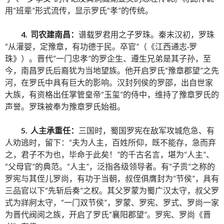
用“班辈”形式流传，显示罗氏“孝”的传统。
4. 司农建南昌：
谱载罗君用之子罗珠。秦末汉初，罗珠
“从灌婴，定豫章，有功德于民。卒官”（《江西通志·罗
珠》）。晋代“一门忠孝”的罗企生、遵生兄弟是其子孙，至
今，南昌罗氏后裔犹为当地望族。他开启罗氏“豫章郡望”之先
河，在罗氏中具有巨大的影响。汉封列侯的罗邵，出自世家
大族，有资格出任掌管皇帝“玉玺”的侍中，维持了豫章罗氏的
声誉。罗珠被奉为豫章罗氏始祖。
5. 人主承重任：
三国时，蜀国罗宪在敌军攻城危急、有
人劝逃时，留下：“夫为人主，百姓所仰，既不能存，急而弃
之，君子不为也，毕命于此矣！”的千古名言，堪为“人主”、
“父母官”的典范。“人主”，泛指各级领导者。有“子贡”之称的
罗宪与其侄儿罗尚，有功于当朝，叔侄俱膺封为“节侯”，具有
三品官以下“先斩后奏”之权。其父罗蒙为蜀广汉太守，叔父罗
式为牂牁太守，“一门双节侯”，罗蒙、罗宪、罗式、罗尚一家
为晋代阀阅之族，开启了罗氏“襄阳郡望”。罗宪、罗尚《晋