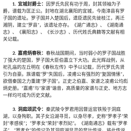
1. 宜城封爵士：
因罗氏先民有功于周，封其领袖为子
爵，谱载为匡正公。封地在湖北襄阳的宜城，今南漳县有罗
子国的遗址。罗子国并入楚国后，遗臣遗民先徙枝江，再迁
湘阴，建立“罗县”，该遗址亦存。《湖广通志》、《湖南通
志》、《襄阳志》、《长沙志》、历代姓氏典籍等文献有相
关记载。
2. 嘉甫炳春秋：
春秋战国期间，当时弱小的罗子国战胜
了强大的楚国，罗子国大臣伯嘉立下大功。此光辉战例，从
祀孔庙的左丘明在《春秋左传》中予以记载，历代罗氏先贤
引为自豪。族谱载“罗”失国后，凌甫公有强烈的“复国情愫”，
欲借秦国之力重建“罗子国”。正史之伯嘉、家谱之凌甫公均彪
炳史册。“嘉甫”与“家谱”谐音，高质量的家谱与正史、地方志
一样均可成为历史文献。
3. 洞庭颂武令：
秦武陵令罗君用因督运官铁殁于洞庭
湖，以身殉职。其子女沿湖寻觅，以身尽孝，史称“罗孝子”荣
封“孝感侯”；“罗孝女”荣封“孝烈妃”。《湖南通志》载有“罗孝
子”、“罗孝女”的传记及其洞庭湖显灵的悲壮传说。将此传说