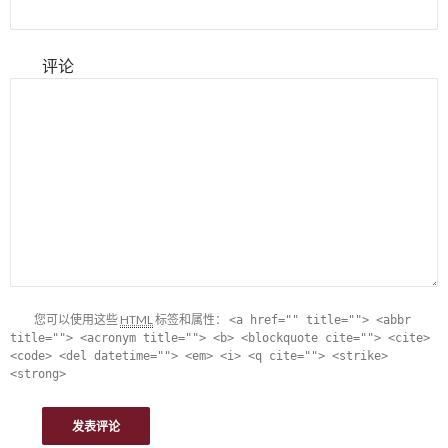
评论
您可以使用这些
HTML
标签和属性：
<a href="" title=""> <abbr
title=""> <acronym title=""> <b> <blockquote cite=""> <cite>
<code> <del datetime=""> <em> <i> <q cite=""> <strike>
<strong>