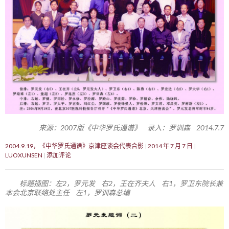
来源：2007版《中华罗氏通谱》 录入：罗训森 2014.7.7
2004.9.19，《中华罗氏通谱》京津座谈会代表合影
2014 年 7 月 7 日
LUOXUNSEN
添加评论
标题插图：左2，罗元发 右2，王在齐夫人 右1，罗卫东院长兼
本会北京联络处主任 左1，罗训森总编