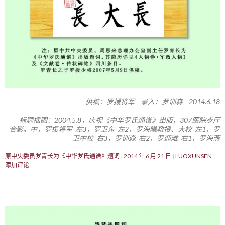
供稿：罗援将军 录入：罗训森 2014.6.18
标题插图：2004.5.8，庆祝《中华罗氏通谱》出版，307医院歺厅
合影。中，罗援将军 左3，罗卫东 左2，罗海曦教授、大校 左1，罗
卫中校 右3，罗训森 右2，罗迎难 右1，罗海燕
原中央委员罗青长为《中华罗氏通谱》题词
2014 年 6 月 21 日
LUOXUNSEN
添加评论