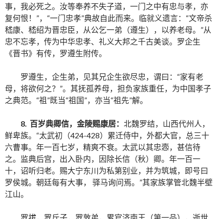
事，我必死之。汝等奉养不失子道，一门之中有忠与孝，亦
复何恨！”，“一门忠孝”典故自此而来。临就义遗言：“文帝杀
嵇康、嵇绍为晋忠臣，从公乞一弟（遵生），以养老母。”从
忠不忘孝，传为中华忠孝、礼义大邦之千古美谈。罗企生
《晋书》有传，罗遵生附传。
罗遵生，企生弟，见其兄企生欲尽忠，谓曰：“家有老
母，将欲何之？”。其抚孤养母，担负家族重任，为中国孝子
之典范。“祖”既当“祖国”，亦当“祖先”解。
8. 百岁典卿信，金陵赐康居：
北魏罗结，山西代州人，
鲜卑族。“太武初（424-428）累迁侍中，外都大官，总三十
六曹事。年一百七岁，精爽不衰。太武以其忠悫，甚信待
之。监典后宫，出入卧内，因除长信（秋）卿。年一百一
十，诏听归老。赐大宁东川为私第别业，并为筑城，即号曰
罗侯城。朝廷每有大事， 驿马询问焉。”其家族掌管北魏半壁
江山。
罗拔，罗斤子，罗敦弟，累官济南王（第一品），逝世