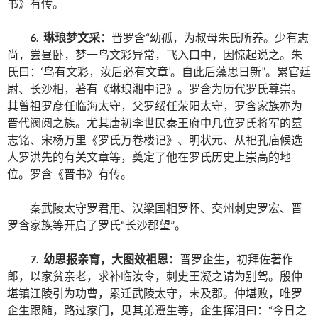
书》有传。
6. 琳琅梦文采：
晋罗含“幼孤，为叔母朱氏所养。少有志
尚，尝昼卧，梦一鸟文彩异常，飞入口中，因惊起说之。朱
氏曰：‘鸟有文彩，汝后必有文章’。自此后藻思日新”。累官廷
尉、长沙相，著有《琳琅湘中记》。罗含为历代罗氏尊崇。
其曾祖罗彦任临海太守，父罗绥任荥阳太守，罗含家族亦为
晋代阀阅之族。尤其唐初李世民秦王府中几位罗氏将军的墓
志铭、宋杨万里《罗氏万卷楼记》、明状元、从祀孔庙候选
人罗洪先的有关文章等，奠定了他在罗氏历史上崇高的地
位。罗含《晋书》有传。
秦武陵太守罗君用、汉梁国相罗怀、交州刺史罗宏、晋
罗含家族等开启了罗氏“长沙郡望”。
7. 幼思报亲育，大图效祖恩：
晋罗企生，初拜佐著作
郎，以家贫亲老，求补临汝令，刺史王凝之请为别驾。殷仲
堪镇江陵引为功曹，累迁武陵太守，未及郡。仲堪败，唯罗
企生跟随，路过家门，见其弟遵生等，企生挥泪曰：“今日之