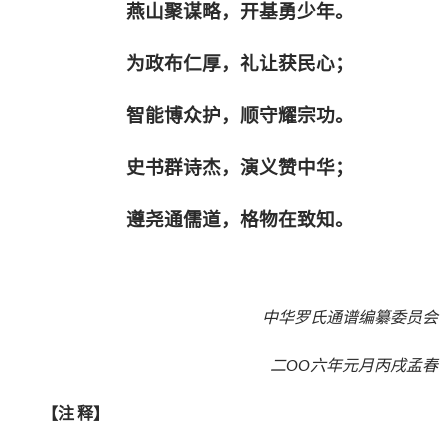
燕山聚谋略，开基勇少年。
为政布仁厚，礼让获民心；
智能博众护，顺守耀宗功。
史书群诗杰，演义赞中华；
遵尧通儒道，格物在致知。
中华罗氏通谱编纂委员会
二OO六年元月丙戌孟春
【注 释】