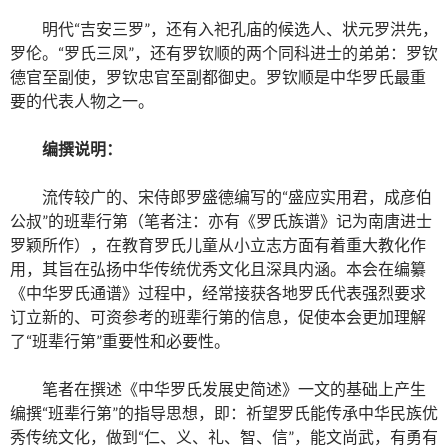
明代“吉安三罗”，还有入祀孔庙的候选人、状元罗洪先，
罗伦。“罗氏三凤”，还有罗钦顺的两个同科进士的弟弟：罗钦
德官至副使，罗钦忠官至副都御史。罗钦顺是中华罗氏最重
要的代表人物之一。
编撰说明：
流传较广的、宋侍郎罗盛德编写的“盛应实用君，成彦伯
公叔”的班辈行第（笔者注：亦有《罗氏族谱》记为南唐进士
罗颖所作），在教育罗氏儿童从小立志方面有着重大教化作
用，其旨在弘扬中华传统优秀文化且深具内涵。本会在编纂
《中华罗氏通谱》过程中，经常接获各地罗氏代表强烈要求
订立新的、可资参考的班辈行第的信息，促使本会更加理解
了“班辈行第”重要性和必要性。
笔者在撰述《中华罗氏发展史简述》一文的基础上产生
编撰“班辈行第”的指导思想，即：祈望罗氏能传承中华民族优
秀传统文化，做到“仁、义、礼、智、信”，能文尚武，有勇有