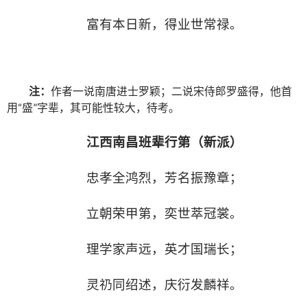
富有本日新，得业世常禄。
注：
作者一说南唐进士罗颖；二说宋侍郎罗盛得，他首
用“盛”字辈，其可能性较大，待考。
江西南昌班辈行第（新派）
忠孝全鸿烈，芳名振豫章；
立朝荣甲第，奕世萃冠裳。
理学家声远，英才国瑞长；
灵礽同绍述，庆衍发麟祥。