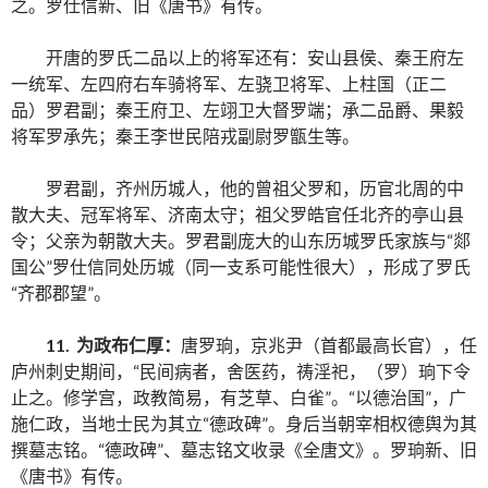
之。罗仕信新、旧《唐书》有传。
开唐的罗氏二品以上的将军还有：安山县侯、秦王府左
一统军、左四府右车骑将军、左骁卫将军、上柱国（正二
品）罗君副；秦王府卫、左翊卫大督罗端；承二品爵、果毅
将军罗承先；秦王李世民陪戎副尉罗甑生等。
罗君副，齐州历城人，他的曾祖父罗和，历官北周的中
散大夫、冠军将军、济南太守；祖父罗皓官任北齐的亭山县
令；父亲为朝散大夫。罗君副庞大的山东历城罗氏家族与“郯
国公”罗仕信同处历城（同一支系可能性很大），形成了罗氏
“齐郡郡望”。
11. 为政布仁厚：
唐罗珦，京兆尹（首都最高长官），任
庐州刺史期间，“民间病者，舍医药，祷淫祀，（罗）珦下令
止之。修学宫，政教简易，有芝草、白雀”。“以德治国”，广
施仁政，当地士民为其立“德政碑”。身后当朝宰相权德舆为其
撰墓志铭。“德政碑”、墓志铭文收录《全唐文》。罗珦新、旧
《唐书》有传。