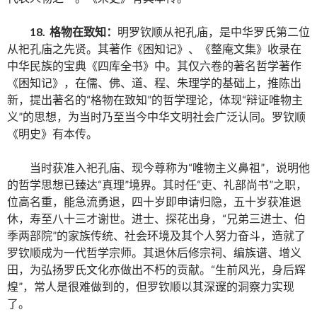
18. 格物在致知：
明罗钦顺从祀孔庙，是中华罗氏第二位
从祀孔庙之先贤。其著作《困知记》、《整庵文集》收录在
中华民族的宝典《四库全书》中。其仅六卷的著名哲学著作
《困知记》，在儒、佛、道、程、朱理学的基础上，推陈出
新，提出著名的“格物在致知”的哲学理论，体现“辩证唯物主
义”的思想，为当时乃至当今中华文明社会广泛认同。罗钦顺
《明史》有本传。
当时获准入祀孔庙、现今尊称为“唯物主义鼻祖”，说明他
的哲学思想已臻达“真理”境界。其时任“吏、礼部尚书”之职，
位高名重，能急流勇退，四十岁即申请归隐，五十岁获准退
休，寿至八十三才谢世。进士、探花出身，“兄弟三进士、伯
季两部院”的家族传统、社会环境及其个人努力奋斗，造就了
罗钦顺成为一代哲学宗师。其退休后修宗祠、编族谱、增义
田，为弘扬罗氏文化亦做出不朽的贡献。“生前风光，身后辉
煌”，常人是很难做到的，但罗钦顺以其深邃的洞察力实现
了。