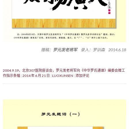
赠稿：
罗元发老将军
录入：罗训森 2014.6.18
2004.9.19，北京307医院座谈会，罗元发老将军向《中华罗氏通谱》编委会赠工
作指示条幅
2014 年 6 月 21 日
LUOXUNSEN
添加评论