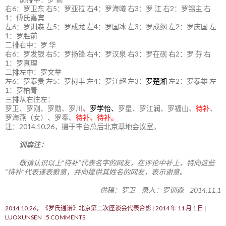
右6：罗卫东 右5：罗亚拉 右4：罗海曦 右3：罗 江 右2：罗锡主 右
1：傅氏嘉宾
左6：罗训森 左5：罗成龙 左4：罗国冰 左3：罗成纲 左2：罗庆国 左
1：罗胜前
二排右中：罗 华
右6：罗发银 右5：罗扬锋 右4：罗汉泉 右3：罗在砚 右2：罗 芬 右
1：罗真理
二排左中：罗文举
左6：罗泰贵 左5：罗树丰 左4：罗江超 左3：
罗楚湘
左2：罗泰雄 左
1：罗柏青
三排从右往左：
罗卫、罗刚、罗勋、罗川
、
罗学怡、
罗星、罗江润、罗福山、
待补
、
罗海燕（女）、罗奉、
待补、待补。
注：2014.10.26，摄于丰台总后北京基地会议室。
训森注：
敬请认识以上“待补”代表名字的网友，在评论中补上，特向这些
“待补”代表谨表歉意，并向提供其姓名的网友，表示谢意。
供稿：罗卫 录入：罗训森 2014.11.1
2014.10.26，《罗氏通谱》北京第二次座谈会代表合影
2014 年 11 月 1 日
LUOXUNSEN
5 COMMENTS