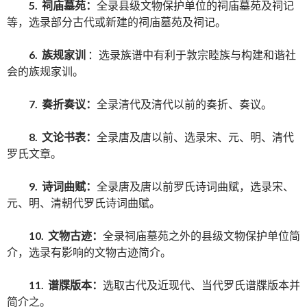
5. 祠庙墓苑：
全录县级文物保护单位的祠庙墓苑及祠记
等，选录部分古代或新建的祠庙墓苑及祠记。
6. 族规家训
：选录族谱中有利于敦宗睦族与构建和谐社
会的族规家训。
7. 奏折奏议：
全录清代及清代以前的奏折、奏议。
8. 文论书表：
全录唐及唐以前、选录宋、元、明、清代
罗氏文章。
9. 诗词曲赋：
全录唐及唐以前罗氏诗词曲赋，选录宋、
元、明、清朝代罗氏诗词曲赋。
10. 文物古迹：
全录祠庙墓苑之外的县级文物保护单位简
介，选录有影响的文物古迹简介。
11. 谱牒版本：
选取古代及近现代、当代罗氏谱牒版本并
简介之。