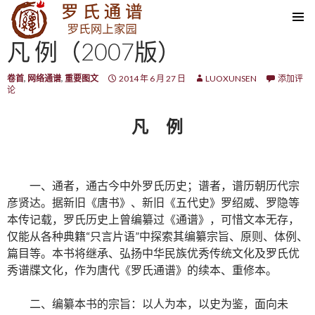
SKIP TO CONTENT
凡 例（2007版）
卷首
,
网络通谱
,
重要图文
2014 年 6 月 27 日
LUOXUNSEN
添加评
论
凡 例
一、通者，通古今中外罗氏历史；谱者，谱历朝历代宗
彦贤达。据新旧《唐书》、新旧《五代史》罗绍威、罗隐等
本传记载，罗氏历史上曾编纂过《通谱》，可惜文本无存，
仅能从各种典籍“只言片语”中探索其编纂宗旨、原则、体例、
篇目等。本书将继承、弘扬中华民族优秀传统文化及罗氏优
秀谱牒文化，作为唐代《罗氏通谱》的续本、重修本。
二、编纂本书的宗旨：以人为本，以史为鉴，面向未