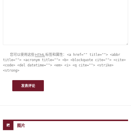
您可以使用这些
HTML
标签和属性：
<a href="" title=""> <abbr
title=""> <acronym title=""> <b> <blockquote cite=""> <cite>
<code> <del datetime=""> <em> <i> <q cite=""> <strike>
<strong>
图片