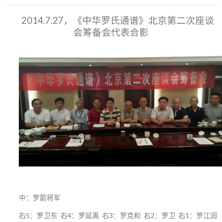
2014.7.27，《中华罗氏通谱》北京第二次座谈
会筹备会代表合影
中：罗箭将军
右5：罗卫东 右4：罗延禹 右3：罗克和 右2：罗卫 右1：罗江润