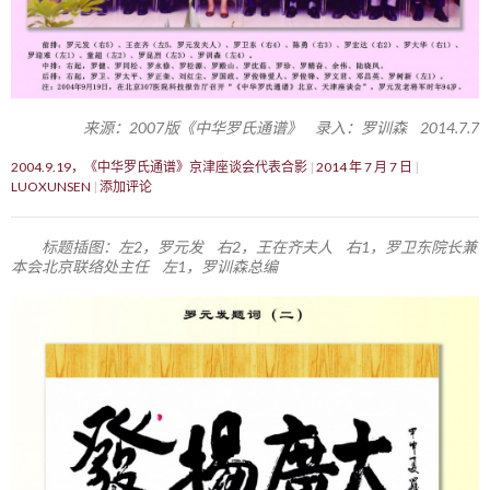
来源：2007版《中华罗氏通谱》 录入：罗训森 2014.7.7
2004.9.19，《中华罗氏通谱》京津座谈会代表合影
2014 年 7 月 7 日
LUOXUNSEN
添加评论
标题插图：左2，罗元发 右2，王在齐夫人 右1，罗卫东院长兼
本会北京联络处主任 左1，罗训森总编