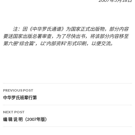
注：因《中华罗氏通谱》为国家正式出版物，部分内容
要送国家出版总署审查，为了尽快出书，将该部分内容移至
第六册“综合篇”，以“内部资料”形式印刷，以便交流。
PREVIOUS POST
Post navigation
中华罗氏班辈行第
NEXT POST
编 辑 说 明（2007年版）