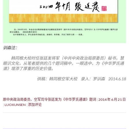
训森注：
韩同根大校时任张廷发将军（中共中央政治局原委员）秘书，慧
眼识文化，从笔者提供的几个题词稿中，一眼选中，为《中华罗氏通
谱》增添了厚重的历史价值。
供稿：韩同根空军大校 录入：罗训森 2014.6.18
原中央政治局委员、空军司令张廷发为《中华罗氏通谱》题词
2014 年 6 月 21 日
LUOXUNSEN
添加评论