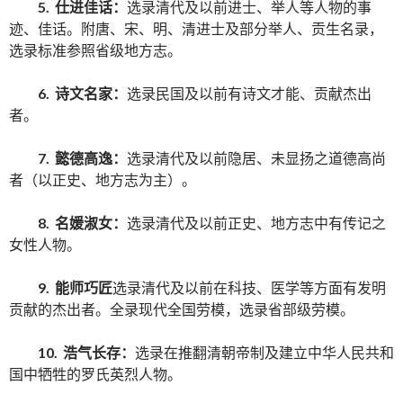
5. 仕进佳话：
选录清代及以前进士、举人等人物的事
迹、佳话。附唐、宋、明、清进士及部分举人、贡生名录，
选录标准参照省级地方志。
6. 诗文名家：
选录民国及以前有诗文才能、贡献杰出
者。
7. 懿德高逸：
选录清代及以前隐居、未显扬之道德高尚
者（以正史、地方志为主）。
8. 名媛淑女：
选录清代及以前正史、地方志中有传记之
女性人物。
9. 能师巧匠
选录清代及以前在科技、医学等方面有发明
贡献的杰出者。全录现代全国劳模，选录省部级劳模。
10. 浩气长存：
选录在推翻清朝帝制及建立中华人民共和
国中牺牲的罗氏英烈人物。