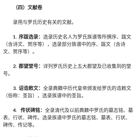
（四）文献卷
录用与罗氏历史有关的文献。
1. 序跋选录：
选录历史名人为罗氏族谱等所撰序、跋文
（含诗文、贺序等），选录部分族谱中的序、跋文（含诗
文、贺序等）。
2. 郡望堂号：
详列罗氏历史上五大郡望及已收集到的堂
号。
3. 诏诰敕文：
全录典籍中历代皇帝颁发给罗氏的诰敕文
（俗称：圣旨），选录族谱中的圣旨。
4. 传状碑铭：
全录清代及以前典籍中罗氏的墓志铭、墓
表、行状、碑传。选录族谱中罗氏的墓志铭、墓表、行状、
碑传、传记等。