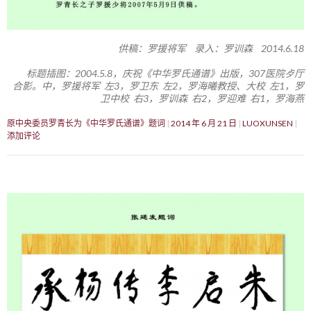
供稿：罗援将军 录入：罗训森 2014.6.18
标题插图：2004.5.8，庆祝《中华罗氏通谱》出版，307医院歺厅
合影。中，罗援将军 左3，罗卫东 左2，罗海曦教授、大校 左1，罗
卫中校 右3，罗训森 右2，罗迎难 右1，罗海燕
原中央委员罗青长为《中华罗氏通谱》题词
2014 年 6 月 21 日
LUOXUNSEN
添加评论