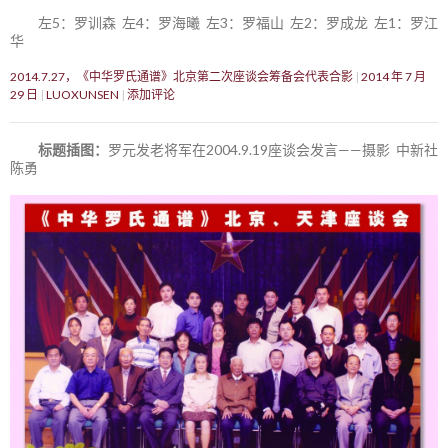
左5：罗训森 左4：罗海曦 左3：罗福山 左2：罗成龙 左1：罗江
华
2014.7.27，《中华罗氏通谱》北京第二次座谈会筹备会代表合影
2014 年 7 月
29 日
LUOXUNSEN
添加评论
标题插图：
罗元发老将军在2004.9.19座谈会发言——摄影 中新社
陈勇