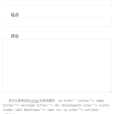
站点
评论
您可以使用这些
HTML
标签和属性：
<a href="" title=""> <abbr
title=""> <acronym title=""> <b> <blockquote cite=""> <cite>
<code> <del datetime=""> <em> <i> <q cite=""> <strike>