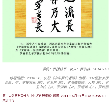
供稿：罗援将军 录入：罗训森 2014.6.18
标题插图：2004.5.8，庆祝《中华罗氏通谱》出版，307医院歺厅
合影。中，罗援将军 左3，罗卫东 左2，罗海曦教授、大校 左1，罗
卫中校 右3，罗训森 右2，罗迎难 右1，罗海燕
原中央委员罗青长为《中华罗氏通谱》题词
2014 年 6 月 21 日
LUOXUNSEN
添加评论