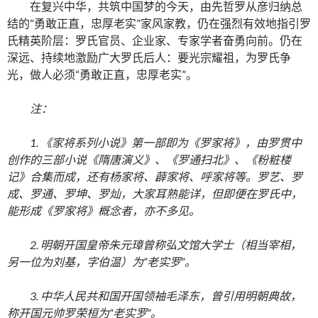
在复兴中华，共筑中国梦的今天，由先哲罗从彦归纳总
结的“勇敢正直，忠厚老实”家风家教，仍在强烈有效地指引罗
氏精英阶层：罗氏官员、企业家、专家学者奋勇向前。仍在
深远、持续地激励广大罗氏后人：要光宗耀祖，为罗氏争
光，做人必须“勇敢正直，忠厚老实”。
注：
1.
《家将系列小说》第一部即为《罗家将》，由罗贯中
创作的三部小说《隋唐演义》、《罗通扫北》、《粉粧楼
记》合集而成，还有杨家将、薜家将、呼家将等。罗艺、罗
成、罗通、罗坤、罗灿，大家耳熟能详，但即便在罗氏中，
能形成《罗家将》概念者，亦不多见。
2.
明朝开国皇帝朱元璋曾称弘文馆大学士（相当宰相，
另一位为刘基，字伯温）为“老实罗”。
3. 中华人民共和国
开国领袖毛泽东，曾引用明朝典故，
称开国元帅罗荣桓为“老实罗”。