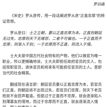
罗训森
《宋史》罗从彦传，用一段话阐述罗从彦“正直忠厚”的辨
证思想。
罗从彦曰：
士之立朝，要以正直忠厚为本。正直则朝廷
无过失，忠厚则天下无嗟怨，二者不可偏也。一于正直而不
忠厚，则渐入于刻；一于忠厚而不正直，则流入于懦。
士大夫是中国古代社会特有的产物，他们以做官为唯一
职业，所以更精确地说，士大夫即担任政府官员的文人，包
括现职官员，退休官员和将来有可能担任官员的士人。意即
当代的社会精英。
翻成现在语言即：朝廷官员要以正直忠厚为本，若官员
们正直，则朝廷将不出现过失，若官员们忠厚，则天下老百
姓就不会怨声载道。但是过于正直而不忠厚，就会逐渐陷入
刻薄寡友的境地，而过于忠厚而不正直，就会逐渐流入懦