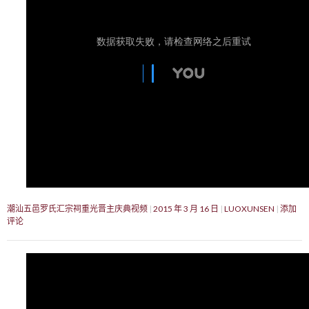
潮汕五邑罗氏汇宗祠重光晋主庆典视频
2015 年 3 月 16 日
LUOXUNSEN
添加
评论