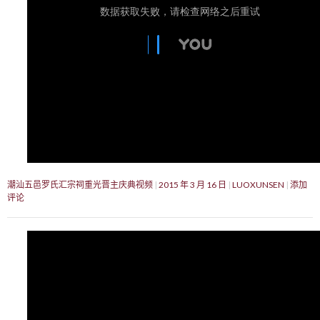
潮汕五邑罗氏汇宗祠重光晋主庆典视频
2015 年 3 月 16 日
LUOXUNSEN
添加
评论