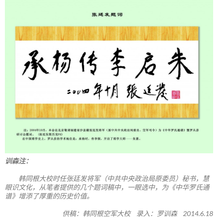
训森注：
韩同根大校时任张廷发将军（中共中央政治局原委员）秘书，慧
眼识文化，从笔者提供的几个题词稿中，一眼选中，为《中华罗氏通
谱》增添了厚重的历史价值。
供稿：韩同根空军大校 录入：罗训森 2014.6.18