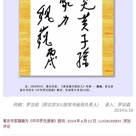
供稿：罗沈茹（原北京301医院书画苑负责人） 录入：罗训森
2014.6.18
著名作家魏巍为《中华罗氏通谱》题词
2014 年 6 月 21 日
LUOXUNSEN
添加
评论