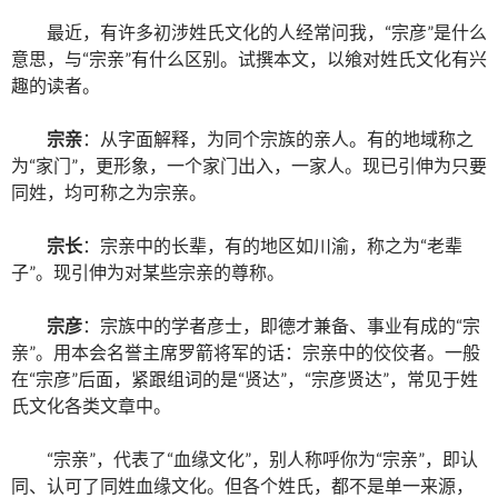
最近，有许多初涉姓氏文化的人经常问我，“宗彦”是什么
意思，与“宗亲”有什么区别。试撰本文，以飨对姓氏文化有兴
趣的读者。
宗亲
：从字面解释，为同个宗族的亲人。有的地域称之
为“家门”，更形象，一个家门出入，一家人。现已引伸为只要
同姓，均可称之为宗亲。
宗长
：宗亲中的长辈，有的地区如川渝，称之为“老辈
子”。现引伸为对某些宗亲的尊称。
宗彦
：宗族中的学者彦士，即德才兼备、事业有成的“宗
亲”。用本会名誉主席罗箭将军的话：宗亲中的佼佼者。一般
在“宗彦”后面，紧跟组词的是“贤达”，“宗彦贤达”，常见于姓
氏文化各类文章中。
“宗亲”，代表了“血缘文化”，别人称呼你为“宗亲”，即认
同、认可了同姓血缘文化。但各个姓氏，都不是单一来源，