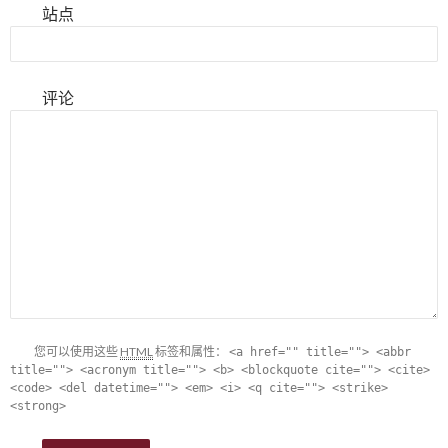
站点
评论
您可以使用这些
HTML
标签和属性：
<a href="" title=""> <abbr
title=""> <acronym title=""> <b> <blockquote cite=""> <cite>
<code> <del datetime=""> <em> <i> <q cite=""> <strike>
<strong>