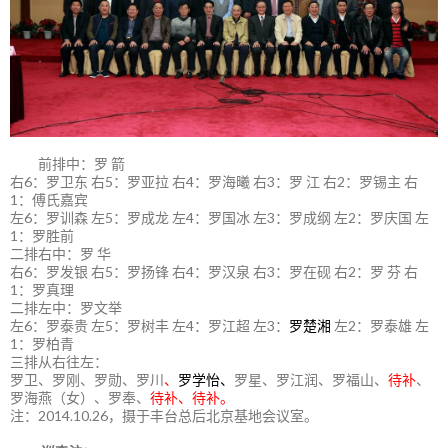
前排中：罗 箭
右6：罗卫东 右5：罗亚拉 右4：罗海曦 右3：罗 江 右2：罗锡主 右
1：傅氏嘉宾
左6：罗训森 左5：罗成龙 左4：罗国冰 左3：罗成纲 左2：罗庆国 左
1：罗胜前
二排右中：罗 华
右6：罗发银 右5：罗扬锋 右4：罗汉泉 右3：罗在砚 右2：罗 芬 右
1：罗真理
二排左中：罗文举
左6：罗泰贵 左5：罗树丰 左4：罗江超 左3：
罗楚湘
左2：罗泰雄 左
1：罗柏青
三排从右往左：
罗卫、罗刚、罗勋、罗川
、
罗学怡、
罗星、罗江润、罗福山、
待补
、
罗海燕（女）、罗奉、
待补、待补。
注：2014.10.26，摄于丰台总后北京基地会议室。