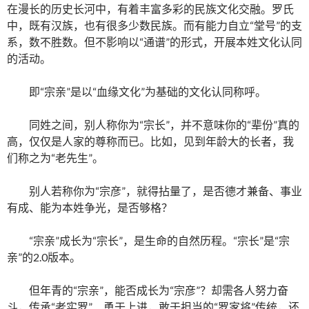
在漫长的历史长河中，有着丰富多彩的民族文化交融。罗氏
中，既有汉族，也有很多少数民族。而有能力自立“堂号”的支
系，数不胜数。但不影响以“通谱”的形式，开展本姓文化认同
的活动。
即“宗亲”是以“血缘文化”为基础的文化认同称呼。
同姓之间，别人称你为“宗长”，并不意味你的“辈份”真的
高，仅仅是人家的尊称而已。比如，见到年龄大的长者，我
们称之为“老先生”。
别人若称你为“宗彦”，就得拈量了，是否德才兼备、事业
有成、能为本姓争光，是否够格？
“宗亲”成长为“宗长”，是生命的自然历程。“宗长”是“宗
亲”的2.0版本。
但年青的“宗亲”，能否成长为“宗彦”？却需各人努力奋
斗，传承“老实罗”、勇于上进，敢于担当的“罗家将”传统，还