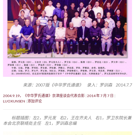
来源：2007版《中华罗氏通谱》 录入：罗训森 2014.7.7
2004.9.19，《中华罗氏通谱》京津座谈会代表合影
2014 年 7 月 7 日
LUOXUNSEN
添加评论
标题插图：左2，罗元发 右2，王在齐夫人 右1，罗卫东院长兼
本会北京联络处主任 左1，罗训森总编