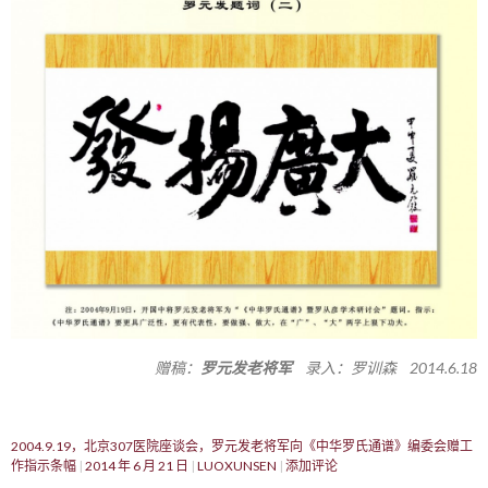
赠稿：
罗元发老将军
录入：罗训森 2014.6.18
2004.9.19，北京307医院座谈会，罗元发老将军向《中华罗氏通谱》编委会赠工
作指示条幅
2014 年 6 月 21 日
LUOXUNSEN
添加评论