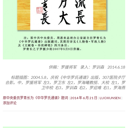
供稿：罗援将军 录入：罗训森 2014.6.18
标题插图：2004.5.8，庆祝《中华罗氏通谱》出版，307医院歺厅
合影。中，罗援将军 左3，罗卫东 左2，罗海曦教授、大校 左1，罗
卫中校 右3，罗训森 右2，罗迎难 右1，罗海燕
原中央委员罗青长为《中华罗氏通谱》题词
2014 年 6 月 21 日
LUOXUNSEN
添加评论