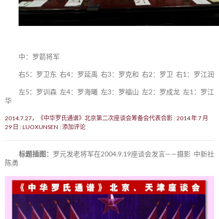
中：罗箭将军
右5：罗卫东 右4：罗延禹 右3：罗克和 右2：罗卫 右1：罗江润
左5：罗训森 左4：罗海曦 左3：罗福山 左2：罗成龙 左1：罗江
华
2014.7.27，《中华罗氏通谱》北京第二次座谈会筹备会代表合影
2014 年 7 月
29 日
LUOXUNSEN
添加评论
标题插图：
罗元发老将军在2004.9.19座谈会发言——摄影 中新社
陈勇