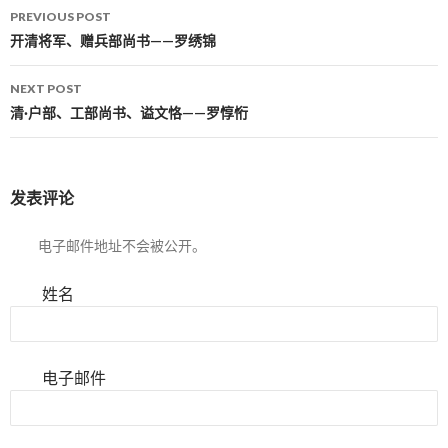
PREVIOUS POST
Post navigation
开清将军、赠兵部尚书——罗绣锦
NEXT POST
清·户部、工部尚书、谥文恪——罗惇㤚
发表评论
电子邮件地址不会被公开。
姓名
电子邮件