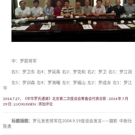
中：罗箭将军
右5：罗卫东 右4：罗延禹 右3：罗克和 右2：罗卫 右1：罗江润
左5：罗训森 左4：罗海曦 左3：罗福山 左2：罗成龙 左1：罗江
华
2014.7.27，《中华罗氏通谱》北京第二次座谈会筹备会代表合影
2014 年 7 月
29 日
LUOXUNSEN
添加评论
标题插图：
罗元发老将军在2004.9.19座谈会发言——摄影 中新社
陈勇