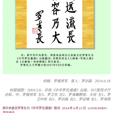
供稿：罗援将军 录入：罗训森 2014.6.18
标题插图：2004.5.8，庆祝《中华罗氏通谱》出版，307医院歺厅
合影。中，罗援将军 左3，罗卫东 左2，罗海曦教授、大校 左1，罗
卫中校 右3，罗训森 右2，罗迎难 右1，罗海燕
原中央委员罗青长为《中华罗氏通谱》题词
2014 年 6 月 21 日
LUOXUNSEN
添加评论