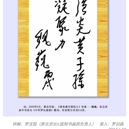
供稿：罗沈茹（原北京301医院书画苑负责人） 录入：罗训森