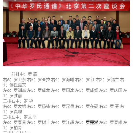
前排中：罗 箭
右6：罗卫东 右5：罗亚拉 右4：罗海曦 右3：罗 江 右2：罗锡主 右
1：傅氏嘉宾
左6：罗训森 左5：罗成龙 左4：罗国冰 左3：罗成纲 左2：罗庆国 左
1：罗胜前
二排右中：罗 华
右6：罗发银 右5：罗扬锋 右4：罗汉泉 右3：罗在砚 右2：罗 芬 右
1：罗真理
二排左中：罗文举
左6：罗泰贵 左5：罗树丰 左4：罗江超 左3：
罗楚湘
左2：罗泰雄 左
1：罗柏青
三排从右往左：