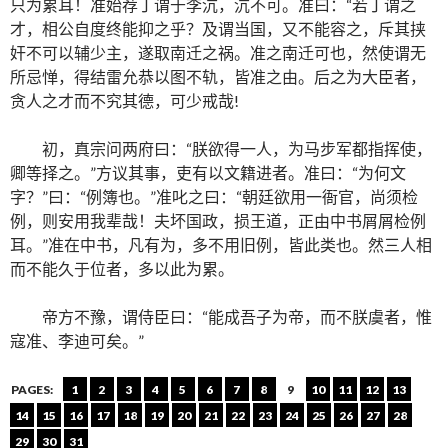
只为累耳！准始荐丁谓于李沆，沆不可。准曰：“若丁谓之
才，相公自度终能抑之乎？及谓当国，又不能容之，斥其挟
奸不可以辅少主，遂取南迁之祸。准之南迁可也，然使谓无
所忌惮，得结雷允恭以图不轨，皆准之由。后之为大臣者，
贪人之才而不究其德，可少戒哉!
初，真宗问两府曰：“朕欲得一人，为马步军都指挥使，
卿等择之。”方议其事，吏有以文籍进者。准曰：“为何文
字？”曰：“例簿也。”准叱之曰：“朝廷欲用一衙官，尚须检
例，则安用我辈哉！夫坏国政，损王道，正由中书屑屑检例
耳。”准在中书，凡有为，多不用旧例，皆此类也。然三人相
而不能久于位者，多以此为累。
帝方不豫，谓侍臣曰：“能成吾子为帝，而不朕虞者，惟
寇准、李迪可矣。”
PAGES:
1
2
3
4
5
6
7
8
9
10
11
12
13
14
15
16
17
18
19
20
21
22
23
24
25
26
27
28
29
30
31