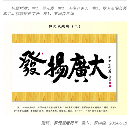
标题插图：左2，罗元发 右2，王在齐夫人 右1，罗卫东院长兼
本会北京联络处主任 左1，罗训森总编
赠稿：
罗元发老将军
录入：罗训森 2014.6.18