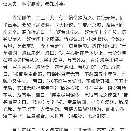
议大夫、枢密副使、参知政事。
真宗即位，并三司为一使，始命准为之。景德元年，同
平章事。会契丹寇澶渊。时大臣议，宜戒严京城，益兵图西
南之幸。准面折之曰：“王钦若江南人，故请陛下幸金陵；陈
尧叟蜀人，故请陛下幸成都。皆浅议耳！不足取也。今敌涉
吾地，莫敢前却，陛下若亲征，贼当胆裂。恶在他图哉？”帝
至澶渊，贼犹未退。准曰：“六军心胆在陛下身上，若令登城
擒贼必矣!”帝从之。将吏欢呼，万弩齐发，射杀贼将王统军
者。军声大振，贼势蹙，遂乞通和。帝以问准，准划策进
曰：“如能用臣此策，可保数百年无事。不然四五十年后，恐
贼心又生矣。”帝曰：“朕不忍生灵受困，不如听其和。盖五十
年后，安知无能捍塞者乎？”敌遂得和。准在军中，诏令有所
不从，及事平，谢曰：“使臣尽用诏令，岂得事成之速哉？”帝
笑而劳之曰：“卿顾为谁？”初，帝幸澶渊，乘舆方渡河，敌骑
充斥，至于城下，人情汹汹。帝使人微觇准所为，而准方酣
寝于中书，鼻息如雷。人以其一时镇物，比之谢安。
臣从彦释曰：人才各有所用，自非大贤，不可责备。若