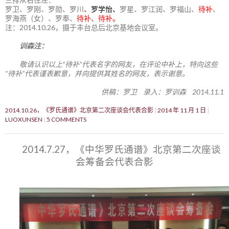
罗卫、罗刚、罗勋、罗川
、
罗学怡、
罗星、罗江润、罗福山、
待补
、
罗海燕（女）、罗奉、
待补、待补。
注：2014.10.26，摄于丰台总后北京基地会议室。
训森注：
敬请认识以上“待补”代表名字的网友，在评论中补上，特向这些
“待补”代表谨表歉意，并向提供其姓名的网友，表示谢意。
供稿：罗卫 录入：罗训森 2014.11.1
2014.10.26，《罗氏通谱》北京第二次座谈会代表合影
2014 年 11 月 1 日
LUOXUNSEN
5 COMMENTS
2014.7.27，《中华罗氏通谱》北京第二次座谈
会筹备会代表合影