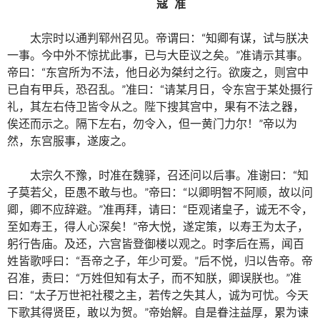
寇 准
太宗时以通判郓州召见。帝谓曰：“知卿有谋，试与朕决
一事。今中外不惊扰此事，已与大臣议之矣。”准请示其事。
帝曰：“东宫所为不法，他日必为桀纣之行。欲废之，则宫中
已自有甲兵，恐召乱。”准曰：“请某月日，令东宫于某处摄行
礼，其左右侍卫皆令从之。陛下搜其宫中，果有不法之器，
俟还而示之。隔下左右，勿令入，但一黄门力尔！”帝以为
然，东宫服事，遂废之。
太宗久不豫，时准在魏驿，召还问以后事。准谢曰：“知
子莫若父，臣愚不敢与也。”帝曰：“以卿明智不阿顺，故以问
卿，卿不应辞避。”准再拜，请曰：“臣观诸皇子，诚无不令，
至如寿王，得人心深矣！”帝大悦，遂定策，以寿王为太子，
躬行告庙。及还，六宫皆登御楼以观之。时李后在焉，闻百
姓皆歌呼曰：“吾帝之子，年少可爱。”后不悦，归以告帝。帝
召准，责曰：“万姓但知有太子，而不知朕，卿误朕也。”准
曰：“太子万世祀社稷之主，若传之失其人，诚为可忧。今天
下歌其得贤臣，敢以为贺。”帝始解。自是眷注益厚，累为谏