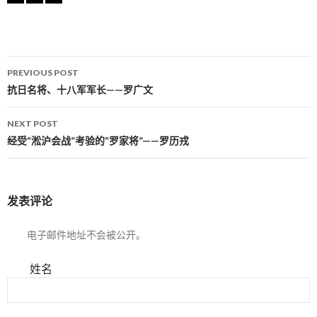
PREVIOUS POST
Post navigation
抗日名将、十八军军长——罗广文
NEXT POST
经受“淞沪会战”考验的“罗家将”——罗历戎
发表评论
电子邮件地址不会被公开。
姓名