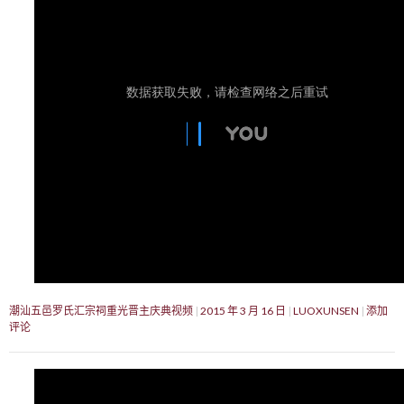
潮汕五邑罗氏汇宗祠重光晋主庆典视频
2015 年 3 月 16 日
LUOXUNSEN
添加
评论