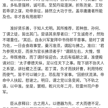
准，多私意强辨，诚可恶。至契丹寇澶渊，折陈尧叟、王钦
若乖谬之谋，劝帝亲征，赫然立大功于世。盖非庸庸者所能
及也。非才各有用故耶？
准好贤乐善，于知人尤明。其所推荐，若种放、孙何、
丁谓之徒，皆出其门。尝语其亲厚者曰：“丁生诚奇才，然殆
不堪重任。”其后，自永兴军复拜中书侍郎平章事。是时丁谓
为佐，一日会食政事堂，羹污准须，谓起与拂之。准曰：“君
为参预大臣，而亲为官长拂须者乎？”谓顾左右，大愧，恨
之。帝既倦政，而丁谓奸佞迎合。太后有临朝之谋，准便殿
请对曰：“太子睿德天纵，足以任天下之事。陛下胡不协天人
之系望，讲社稷之丕谋。若丁渭，负才而挟奸曹，利用恃权
而使气，皆不可以辅少主，恐乱陛下家事。”因俯伏流涕。帝
命中人扶起，慰谢之。明日，谓之党以急变闻，飞不轨之
语，以中准。坐是，罢相，乾兴元年二月，贬雷州司户参
军。
臣从彦释曰：古之用人，以德器为先，才大而德不足，