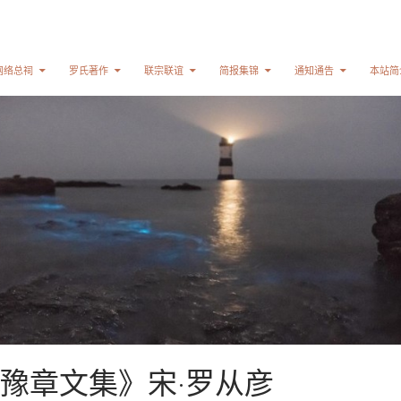
网络总祠
罗氏著作
联宗联谊
简报集锦
通知通告
本站简
豫章文集》宋·罗从彦