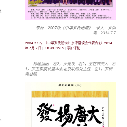
谏
来源：2007版《中华罗氏通谱》 录入：罗训
森 2014.7.7
2004.9.19，《中华罗氏通谱》京津座谈会代表合影
2014
年 7 月 7 日
LUOXUNSEN
添加评论
标题插图：左2，罗元发 右2，王在齐夫人 右
1，罗卫东院长兼本会北京联络处主任 左1，罗训
森总编
不