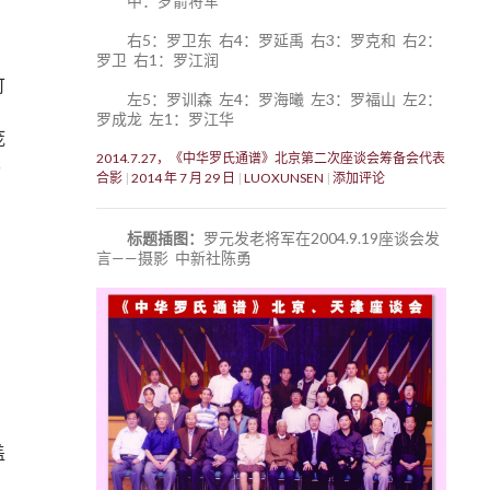
中：罗箭将军
右5：罗卫东 右4：罗延禹 右3：罗克和 右2：
罗卫 右1：罗江润
可
左5：罗训森 左4：罗海曦 左3：罗福山 左2：
罗成龙 左1：罗江华
庞
2014.7.27，《中华罗氏通谱》北京第二次座谈会筹备会代表
其
合影
2014 年 7 月 29 日
LUOXUNSEN
添加评论
标题插图：
罗元发老将军在2004.9.19座谈会发
言——摄影 中新社陈勇
用
盖