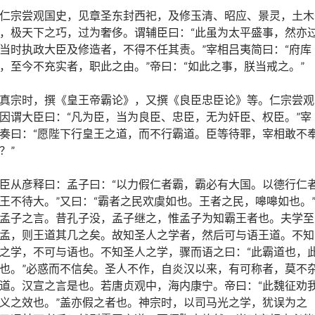
仁宗尝观国史，见章圣东封西祀，及修玉清、昭应、景灵，土木
，极天下之巧，过为奢侈。谓辅臣曰：“此虽为太平盛事，然亦
当时执政大臣及修造者，不得不任其责。”宰相吕夷简曰：“府库
，至今不充实者，职此之由。”帝曰：“如此之事，朕当戒之。”
真宗时，撰《皇王帝霸论》，又撰《良臣忠臣论》等。仁宗尝观
因谓大臣曰：“凡为臣，当为良臣、忠臣，无为奸臣、权臣。”宰
奏曰：“愿陛下行皇王之道，而不行霸道。臣等待罪，宰相敢不
？”
臣从彦释曰：孟子曰：“以力假仁者霸，霸必有大国。以德行仁
王不待大。”又曰：“霸者之民欢虞如也。王者之民，嗥嗥如也。
孟子之言。昔孔子没，孟子继之，惟孟子为知霸王者也。夫学至
孟，则王道其几之矣。故知圣人之学者，然后可与语王道。不知
之学，不可与语也。不知圣人之学，骤而语之曰：“此霸道也，
也。”必惑而不信矣。圣人不作，自炎汉以来，有可称者，莫不
道。汉宣之言是也。若唐贞观中，海内康宁。帝曰：“此魏征劝
义之效也。”盖亦假之者也。神宗时，以司马光之学，犹误为之