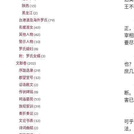
王不
陕西
(15)
黑龙江
(2)
台港澳及海外罗氏
(79)
正，
名嫒淑女
(63)
宰相
其他人物
(62)
要尽
警示人物
(10)
罗氏媳妇
(8)
附：罗氏女婿
(3)
也？
文献卷
(202)
庶几
序跋选录
(29)
郡望堂号
(12)
诏诰敕文
(2)
断。
传状碑铭
(8)
害已
祠庙墓苑
(53)
族规家训
(39)
奏折奏议
(2)
可乎
文论书表
(12)
法，
诗词曲赋
(2)