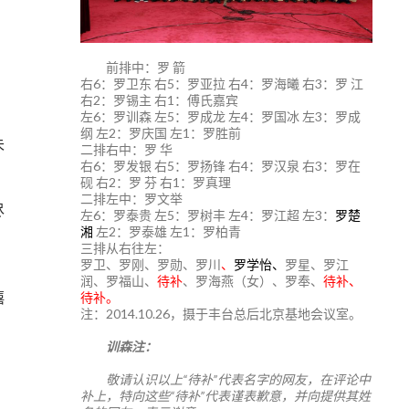
前排中：罗 箭
右6：罗卫东 右5：罗亚拉 右4：罗海曦 右3：罗 江
右2：罗锡主 右1：傅氏嘉宾
左6：罗训森 左5：罗成龙 左4：罗国冰 左3：罗成
纲 左2：罗庆国 左1：罗胜前
未
二排右中：罗 华
右6：罗发银 右5：罗扬锋 右4：罗汉泉 右3：罗在
砚 右2：罗 芬 右1：罗真理
二排左中：罗文举
尽
左6：罗泰贵 左5：罗树丰 左4：罗江超 左3：
罗楚
湘
左2：罗泰雄 左1：罗柏青
三排从右往左：
罗卫、罗刚、罗勋、罗川
、
罗学怡、
罗星、罗江
润、罗福山、
待补
、罗海燕（女）、罗奉、
待补、
僖
待补。
注：2014.10.26，摄于丰台总后北京基地会议室。
训森注：
敬请认识以上“待补”代表名字的网友，在评论中
补上，特向这些“待补”代表谨表歉意，并向提供其姓