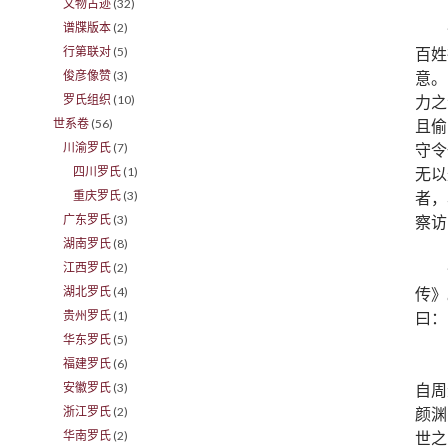
文物古迹
(32)
谱牒版本
(2)
百姓
行第联对
(5)
意。
俊彦像赞
(3)
力之
罗氏组织
(10)
且偷
世系卷
(56)
守令
川渝罗氏
(7)
无以
四川罗氏
(1)
者，
重庆罗氏
(3)
察访
广东罗氏
(3)
湖南罗氏
(8)
江西罗氏
(2)
传》
湖北罗氏
(4)
曰：
贵州罗氏
(1)
华东罗氏
(5)
福建罗氏
(6)
自周
安徽罗氏
(3)
颜渊
浙江罗氏
(2)
世之
华南罗氏
(2)