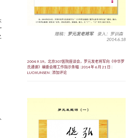
不
”
赠稿：
罗元发老将军
录入：罗训森
之
2014.6.18
2004.9.19，北京307医院座谈会，罗元发老将军向《中华罗
氏通谱》编委会赠工作指示条幅
2014 年 6 月 21 日
LUOXUNSEN
添加评论
人