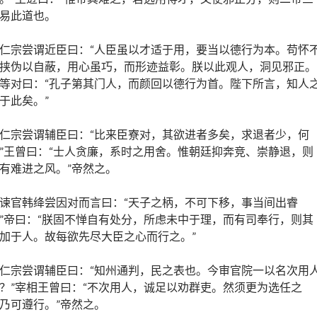
易此道也。
仁宗尝谓近臣曰：“人臣虽以才适于用，要当以德行为本。苟怀
挟伪以自蔽，用心虽巧，而形迹益彰。朕以此观人，洞见邪正。
等对曰：“孔子第其门人，而颜回以德行为首。陛下所言，知人
于此矣。”
仁宗尝谓辅臣曰：“比来臣寮对，其欲进者多矣，求退者少，何
”王曾曰：“士人贪廉，系时之用舍。惟朝廷抑奔竞、崇静退，则
有难进之风。”帝然之。
谏官韩绛尝因对而言曰：“天子之柄，不可下移，事当间出睿
”帝曰：“朕固不惮自有处分，所虑未中于理，而有司奉行，则其
加于人。故每欲先尽大臣之心而行之。”
仁宗尝谓辅臣曰：“知州通判，民之表也。今审官院一以名次用
？”宰相王曾曰：“不次用人，诚足以劝群吏。然须更为选任之
乃可遵行。”帝然之。