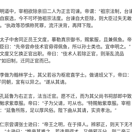
明道中，宰相欲除亲旧二人为正言司谏。帝谓：“祖宗法制，台
自宸选，今不可坏弛祖宗法度。台谏自大臣除，则大臣过失无敢
。”执政等恐惧称死罪，流汗浃背，再拜下陛。
太子中舍同正员王文度，摹勒真宗御书，赐紫服，且兼佩鱼。帝
臣曰：“先帝尝命伎术官毋得佩鱼，所以孙士类也。宜申明之。”
文度又乞换正官出职。帝曰：“伎术人若除正官，则渐乱流品
”如旧制，迁同正官而已。
李做为翰林学士，其父若谷为枢密直学士。做请班父下，帝曰：
子同朝，宜有以异之。”遂从其请。
孔延鲁为右正言，法当迁官。愿不迁，而为其父尚书祠部郎中致
勉求紫章服。帝曰：“子为父请，可从也。”特赐勉紫章服。宰相
：“延鲁所陈，足以厚风俗。陛下曲从其请，实资孝治。”
仁宗尝谓张士逊曰：“帝王之明，在于择人。辨邪正，则天下无
。”土逊曰：“惟帝其难之，若选用得才，又使邪正分，则二帝三