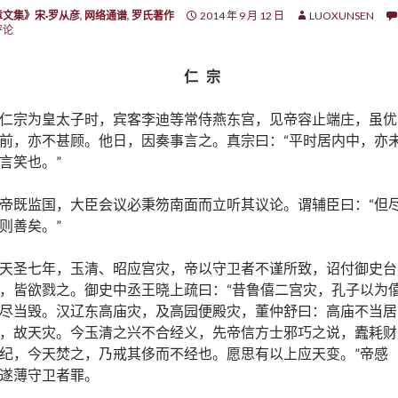
章文集》宋·罗从彦
,
网络通谱
,
罗氏著作
2014 年 9 月 12 日
LUOXUNSEN
评论
仁 宗
仁宗为皇太子时，宾客李迪等常侍燕东宫，见帝容止端庄，虽优
前，亦不甚顾。他日，因奏事言之。真宗曰：“平时居内中，亦
言笑也。”
帝既监国，大臣会议必秉笏南面而立听其议论。谓辅臣曰：“但
则善矣。”
天圣七年，玉清、昭应宫灾，帝以守卫者不谨所致，诏付御史台
，皆欲戮之。御史中丞王晓上疏曰：“昔鲁僖二宫灾，孔子以为
尽当毁。汉辽东高庙灾，及高园便殿灾，董仲舒曰：高庙不当居
，故天灾。今玉清之兴不合经义，先帝信方士邪巧之说，蠹耗财
纪，今天焚之，乃戒其侈而不经也。愿思有以上应天变。”帝感
遂薄守卫者罪。