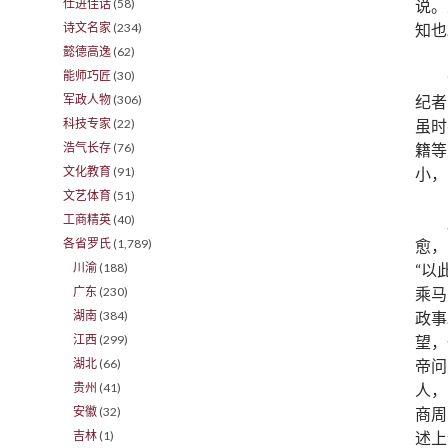
说。
仕进佳话
(58)
知也
诗文名家
(234)
懿德高逸
(62)
能师巧匠
(30)
纪者
军政人物
(306)
虽时
科技专家
(22)
籍等
浩气长存
(76)
小，
文化教育
(91)
文艺体育
(51)
工商精英
(40)
愈，
各省罗氏
(1,789)
“以
川渝
(188)
乘马
广东
(230)
政事
湖南
(384)
望，
江西
(299)
帝问
湖北
(66)
人，
贵州
(41)
商周
安徽
(32)
述上
吉林
(1)