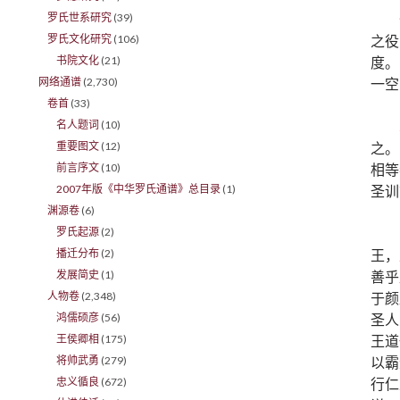
罗氏世系研究
(39)
之役
罗氏文化研究
(106)
度。
书院文化
(21)
一空
网络通谱
(2,730)
卷首
(33)
名人题词
(10)
之。
重要图文
(12)
相等
前言序文
(10)
圣训
2007年版《中华罗氏通谱》总目录
(1)
渊源卷
(6)
罗氏起源
(2)
王，
播迁分布
(2)
善乎
发展简史
(1)
于颜
人物卷
(2,348)
圣人
鸿儒硕彦
(56)
王道
王侯卿相
(175)
以霸
将帅武勇
(279)
行仁
忠义循良
(672)