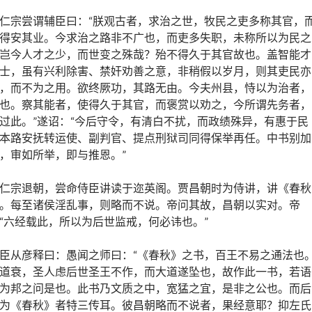
仁宗尝谓辅臣曰：“朕观古者，求治之世，牧民之吏多称其官，
得安其业。今求治之路非不广也，而吏多失职，未称所以为民之
岂今人才之少，而世变之殊哉？殆不得久于其官故也。盖智能才
士，虽有兴利除害、禁奸劝善之意，非稍假以岁月，则其吏民亦
，而不为之用。欲终厥功，其路无由。今夫州县，恃以为治者，
也。察其能者，使得久于其官，而褒赏以劝之，今所谓先务者，
过此。”遂诏：“今后守令，有清白不扰，而政绩殊异，有惠于民
本路安抚转运使、副判官、提点刑狱司同得保举再任。中书别加
，审如所举，即与推恩。”
仁宗退朝，尝命侍臣讲读于迩英阁。贾昌朝时为侍讲，讲《春秋
。每至诸侯淫乱事，则略而不说。帝问其故，昌朝以实对。帝
“六经载此，所以为后世监戒，何必讳也。”
臣从彦释曰：愚闻之师曰：“《春秋》之书，百王不易之通法也
道衰，圣人虑后世圣王不作，而大道遂坠也，故作此一书，若语
为邦之问是也。此书乃文质之中，宽猛之宜，是非之公也。而后
为《春秋》者特三传耳。彼昌朝略而不说者，果经意耶？抑左氏