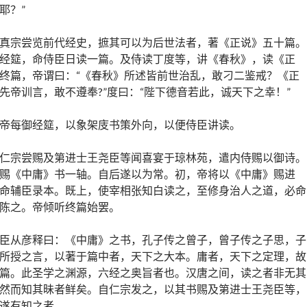
耶？”
真宗尝览前代经史，摭其可以为后世法者，著《正说》五十篇。
经筵，命侍臣日读一篇。及侍读丁度等，讲《春秋》，读《正
终篇，帝谓曰：“《春秋》所述皆前世治乱，敢刁二鉴戒？《正
先帝训言，敢不遵奉?”度曰：“陛下德音若此，诚天下之幸！”
帝每御经筵，以象架庋书策外向，以便侍臣讲读。
仁宗尝赐及第进士王尧臣等闻喜宴于琼林苑，遣内侍赐以御诗。
赐《中庸》书一轴。自后遂以为常。初，帝将以《中庸》赐进
命辅臣录本。既上，使宰相张知白读之，至修身治人之道，必命
陈之。帝倾听终篇始罢。
臣从彦释曰：《中庸》之书，孔子传之曾子，曾子传之子思，子
所授之言，以著于篇中者，天下之大本。庸者，天下之定理，故
篇。此圣学之渊源，六经之奥旨者也。汉唐之间，读之者非无其
然而知其昧者鲜矣。自仁宗发之，以其书赐及第进士王尧臣等，
遂有知之者。