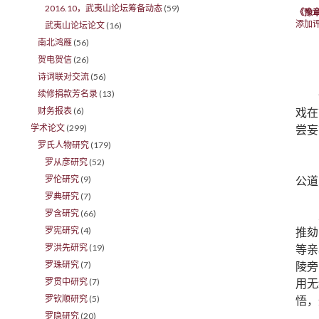
2016.10，武夷山论坛筹备动态
(59)
《豫
添加
武夷山论坛论文
(16)
南北鸿雁
(56)
贺电贺信
(26)
诗词联对交流
(56)
续修捐款芳名录
(13)
戏在
财务报表
(6)
尝妄
学术论文
(299)
罗氏人物研究
(179)
罗从彦研究
(52)
公道
罗伦研究
(9)
罗典研究
(7)
罗含研究
(66)
推劾
罗宪研究
(4)
等亲
罗洪先研究
(19)
陵旁
罗珠研究
(7)
用无
罗贯中研究
(7)
悟，
罗钦顺研究
(5)
罗隐研究
(20)