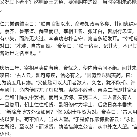
又况其下者乎？然则霸王之道，要须胸中灼然，当时宰相未必能
。
仁宗尝谓辅臣曰：“朕自临御以来，命参知政事多矣，其间忠纯
，蔡齐、鲁宗道、薛奎而已。宰相王曾、张知白，皆履行忠谨，
有小失，而终无大过。李迪功忠朴自守，第言多轻发耳。”宰相
对曰：“才难，自古而然。”帝复曰：“朕于诸臣，记其大，不记
皆近世之名臣也。”
庆历三年，宰相吕夷简有疾，帝忧之，使内侍劳问不绝。闻其未
叹曰：“古人云，髭可瘵疾，信必有之。”因剪髭以赐夷简。曰：
此为药庶几有瘳。”又使疏可以大用者数人，久之，犹不能朝。许
至殿门，命内侍取兀子舆以前。夷简不敢当。帝命二府即其家议
。至和叶陈执中罢相，而用文彦博、富弼二人。二人者久有人
一旦复用，朝士往往相贺。欧阳修时为学士，后数日奏事垂拱，
：“新除彦博等外议如何？”修以朝士相贺为对。帝喜曰：“古人
或以梦卜。苟不知人，当从人望。”于是修作彦博批答云：“永惟
之所纪，至以梦卜而求贤，孰若措绅之公言，从中外之人望。”
语也。