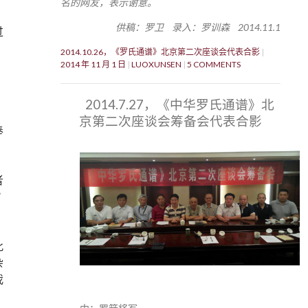
名的网友，表示谢意。
供稿：罗卫 录入：罗训森 2014.11.1
过
2014.10.26，《罗氏通谱》北京第二次座谈会代表合影
2014 年 11 月 1 日
LUOXUNSEN
5 COMMENTS
2014.7.27，《中华罗氏通谱》北
京第二次座谈会筹备会代表合影
奉
者
”
此
杂
我