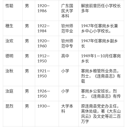
性聪
男
1920—
广东国
解放前曾历任小学校长
1986
民大学
多年
本科
穗生
男
1922—
钦州师
1947年任寨岗乡长兼
1984
范毕业
乡中心小学校长。
汝欢
男
1920—
钦州师
1947年任寨岗乡副乡
1960
范中专
长
德明
男
1912—
高中
1949年1－10月任寨岗
1950
乡长
汝秋
男
1921－
小学
寨岗乡粮管所业务员，
1950
烈士，《连南县志》有
载
汝庭
男
1926－
小学
寨岗乡公安班长，烈
1950
士，《连南县志》有传
昆烈
男
1930－
大学本
原连南县党史办主任，
科
离休处级，著《大东山
风云》及文史等近二百
万字