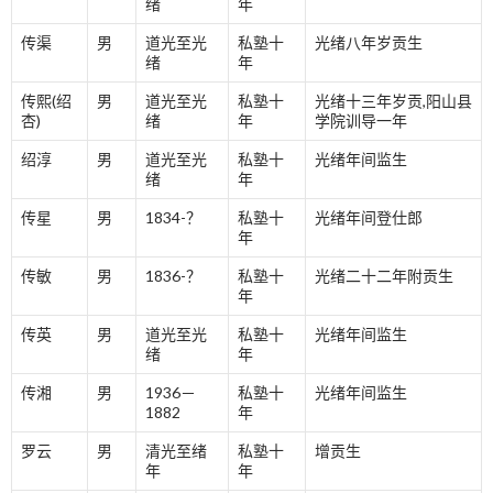
绪
年
传渠
男
道光至光
私塾十
光绪八年岁贡生
绪
年
传熙(绍
男
道光至光
私塾十
光绪十三年岁贡,阳山县
杏)
绪
年
学院训导一年
绍淳
男
道光至光
私塾十
光绪年间监生
绪
年
传星
男
1834-？
私塾十
光绪年间登仕郎
年
传敏
男
1836-？
私塾十
光绪二十二年附贡生
年
传英
男
道光至光
私塾十
光绪年间监生
绪
年
传湘
男
1936－
私塾十
光绪年间监生
1882
年
罗云
男
清光至绪
私塾十
增贡生
年
年