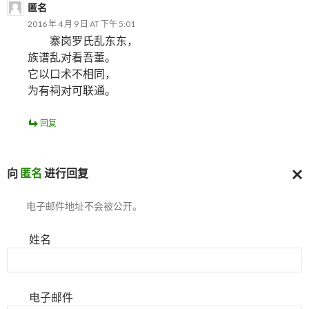
匿名
2016 年 4 月 9 日 AT 下午 5:01
寨岗罗氏乱东东，
族谱乱对看吾董。
它以口术不相同，
为有祠对可联通。
回复
向
匿名
进行回复
取
电子邮件地址不会被公开。
消
回
复
姓名
电子邮件