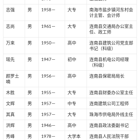
志强
男
1958－
大专
南海市盐步镇河东村会
计主管、会计师
志尚
男
1961－
大专
连南县交通局办公室主
任、政工师
万来
男
1950－
高中
连南县建筑公司党支部
书记（科级）
瑶先
男
1947－
初中
连南县机电公司经理
（科级）
颜罗土
男
1956－
高中
连南县保密局局长
喃
木胜
男
1955－
大专
连南县财委办公室主任
文辉
男
1957－
中专
连南建筑公司工程师
其真
男
1957－
大专
珠海市供电局外线主任
洪辉
男
1946－
高中
连南县政法委副书记
秀峰
男
1978－
大学本
连南县人民法院干部