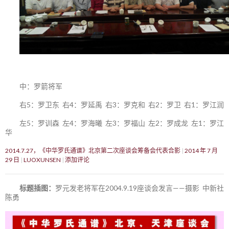
中：罗箭将军
右5：罗卫东 右4：罗延禹 右3：罗克和 右2：罗卫 右1：罗江润
左5：罗训森 左4：罗海曦 左3：罗福山 左2：罗成龙 左1：罗江
华
2014.7.27，《中华罗氏通谱》北京第二次座谈会筹备会代表合影
2014 年 7 月
29 日
LUOXUNSEN
添加评论
标题插图：
罗元发老将军在2004.9.19座谈会发言——摄影 中新社
陈勇