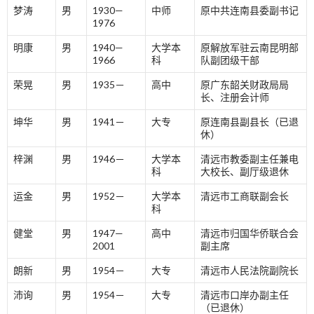
梦涛
男
1930—
中师
原中共连南县委副书记
1976
明康
男
1940—
大学本
原解放军驻云南昆明部
1966
科
队副团级干部
荣晃
男
1935－
高中
原广东韶关财政局局
长、注册会计师
坤华
男
1941－
大专
原连南县副县长（已退
休）
梓渊
男
1946－
大学本
清远市教委副主任兼电
科
大校长、副厅级退休
运金
男
1952－
大学本
清远市工商联副会长
科
健堂
男
1947—
高中
清远市归国华侨联合会
2001
副主席
朗新
男
1954－
大专
清远市人民法院副院长
沛询
男
1954－
大专
清远市口岸办副主任
（已退休）