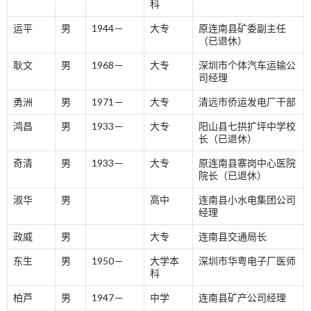
科
运平
男
1944－
大专
原连南县矿委副主任
（已退休）
耿文
男
1968－
大专
深圳市个体汽车运输公
司经理
勇洲
男
1971－
大专
清远市侨运发电厂干部
鸿昌
男
1933－
大专
阳山县七拱扩坪中学校
长（已退休）
奇清
男
1933－
大专
原连南县寨岗中心医院
院长（已退休）
淑华
男
高中
连南县小水电集团公司
经理
政威
男
大专
连南县交通局长
东生
男
1950－
大学本
深圳市华粤电子厂医师
科
柏芦
男
1947－
中学
连南县矿产公司经理