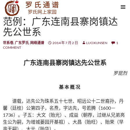
SKIP TO CONTENT
范例：广东连南县寨岗镇达
先公世系
世系卷
,
广东罗氏
,
网络通谱
2014 年 7 月 2 日
LUOXUNSEN
1
COMMENT
广东连南县寨岗镇达先公世系
罗昆烈
基 本 概 况
谱载，达先公为珠系五十七世、昭远公十二世裔孙，丹
馨（廷桂）公第四子，名焘，字达先，号若腾（1600－
1736）。子五：大文（贻光）、成益（朝荐，过继从兄弟亮
生公为嗣，为增城蒌园开基祖）、大昌（贻旺）、贻荣（早
丧无嗣）、大元（贻华）。