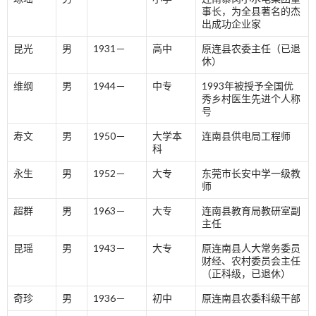
事长，为全县著名的杰
出成功企业家
昆光
男
1931－
高中
原连县农委主任（已退
休）
维纲
男
1944－
中专
1993年被授予全国优
秀乡村医生先进个人称
号
寿文
男
1950－
大学本
连南县供电局工程师
科
永生
男
1952－
大专
东莞市长安中学一级教
师
超群
男
1963－
大专
连南县教育局教研室副
主任
昆瑶
男
1943－
大专
原连南县人大常务委员
财经、农村委员会主任
（正科级，已退休）
奇珍
男
1936－
初中
原连南县农委科级干部