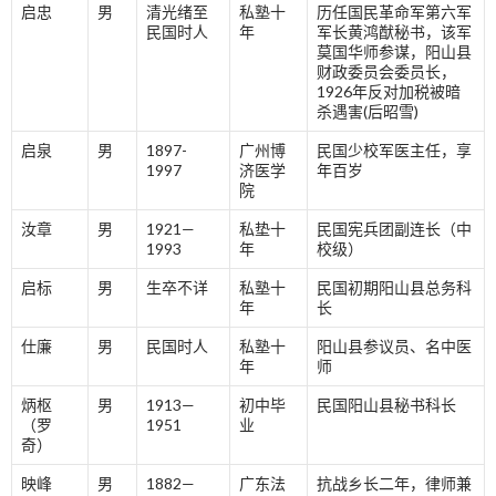
启忠
男
清光绪至
私塾十
历任国民革命军第六军
民国时人
年
军长黄鸿猷秘书，该军
莫国华师参谋，阳山县
财政委员会委员长，
1926年反对加税被暗
杀遇害(后昭雪)
启泉
男
1897-
广州博
民国少校军医主任，享
1997
济医学
年百岁
院
汝章
男
1921—
私垫十
民国宪兵团副连长（中
1993
年
校级）
启标
男
生卒不详
私塾十
民国初期阳山县总务科
年
长
仕廉
男
民国时人
私塾十
阳山县参议员、名中医
年
师
炳枢
男
1913—
初中毕
民国阳山县秘书科长
（罗
1951
业
奇）
映峰
男
1882—
广东法
抗战乡长二年，律师兼