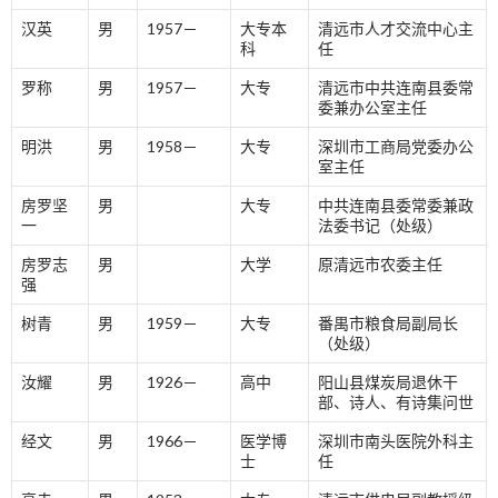
汉英
男
1957－
大专本
清远市人才交流中心主
科
任
罗称
男
1957－
大专
清远市中共连南县委常
委兼办公室主任
明洪
男
1958－
大专
深圳市工商局党委办公
室主任
房罗坚
男
大专
中共连南县委常委兼政
一
法委书记（处级）
房罗志
男
大学
原清远市农委主任
强
树青
男
1959－
大专
番禺市粮食局副局长
（处级）
汝耀
男
1926－
高中
阳山县煤炭局退休干
部、诗人、有诗集问世
经文
男
1966－
医学博
深圳市南头医院外科主
士
任