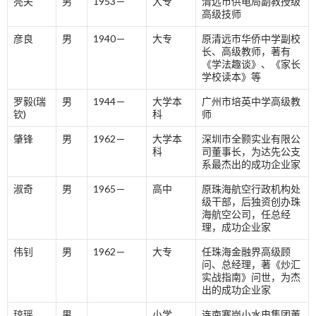
亮夫
男
1953－
大专
清远市供电局副教授级
高级技师
彦良
男
1940­－
大专
原清远市华侨中学副校
长、高级教师，著有
《学法趣谈》、《家长
学校读本》等
罗毅(瑞
男
1944－
大学本
广州市培英中学高级教
钦)
科
师
肇锋
男
1962－
大学本
深圳市全颢实业有限公
科
司董事长，为达先公支
系最杰出的成功企业家
淑奇
男
1965－
高中
原珠海航空行政机构处
级干部，后独资创办珠
海航空公司，任总经
理，成功企业家
伟钊
男
1962－
大专
任珠海金融界高级顾
问、总经理，著《炒汇
实战指南》问世，为杰
出的成功企业家
琼瑶
男
小学
连南寨岗小水电集团董