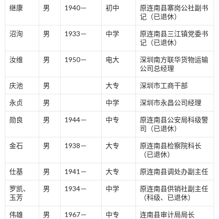
继康
男
1940－
初中
原连南县寨岗公社副书
记（已退休）
沼洵
男
1933－
中学
原连南县三江镇党委书
记（已退休）
汝维
男
1950－
电大
深圳南方联华货物运输
公司总经理
庆池
男
大专
深圳市工商干部
永贞
男
中学
深圳市永昌公司经理
勋良
男
1944－
中专
原连南县公安局科级警
司（已退休）
金石
男
1938－
大专
原连南县检察院科长
（已退休）
仕基
男
1941－
大专
原连南县调处办副主任
罗凯、
男
1934－
中学
原连南县供销社副主任
玉芳
（科级、已退休）
伟雄
男
1967－
中专
连南县审计局局长