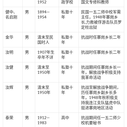
1952
政学校
国文专修科教师
健中、
男
1894—
私塾十
民国一五二师中校军需
名启刚
1954
年
主任，1948年寨岗乡
长,力救被俘游击队员罗
定柱出狱
金华
男
清末至民
私塾十
抗战时任寨岗乡长二年
国时人
年
汝明
男
1907年生
私塾十
抗战时任寨岗乡长二年
卒年不详
年
汝健
男
清末至
私塾十
抗战期间任寨岗乡长一
1950年
年
年，解放战争积极支持
我革命活动
汝辉
男
清末至
私塾十
抗战至解放战争期间，
1950年
年
历任寨岗乡副乡长多
年，1948年秋积极支
持我连江支队猛虎中队
挺进寨岗地区活动
泰荣
男
1912—
高中
抗战期间任一五二师少
1983
校机要秘书