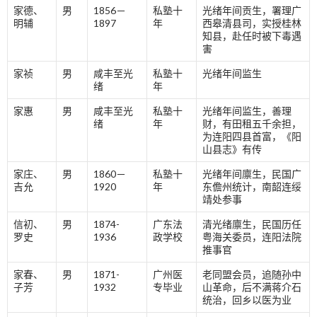
家德、
男
1856－
私塾十
光绪年间贡生，署理广
明辅
1897
年
西皋清县司，实授桂林
知县，赴任时被下毒遇
害
家祯
男
咸丰至光
私塾十
光绪年间监生
绪
年
家惠
男
咸丰至光
私塾十
光绪年间监生，善理
绪
年
财，有田租五千余担，
为连阳四县首富，《阳
山县志》有传
家庄、
男
1860－
私塾十
光绪年间廪生，民国广
吉允
1920
年
东儋州统计，南韶连绥
靖处参事
信初、
男
1874-
广东法
清光绪廪生，民国历任
罗史
1936
政学校
粤海关委员，连阳法院
推事官
家春、
男
1871-
广州医
老同盟会员，追随孙中
子芳
1932
专毕业
山革命，后不满蒋介石
统治，回乡以医为业