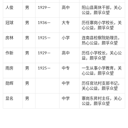
人俊
男
1929－
高中
阳山县离休干部，关心
公益，颇孚众望
冠球
男
1936－
大专
历任寨岗小学校长，关
心公益，颇孚众望
房林
男
1925－
小学
连南县检察院助理员，
热心公益，颇孚众望
作新
男
1929－
高中
历任小学校长，关心公
益，颇孚众望
雨房
男
1925－
中专
一生从事小学教育，关
心公益，颇孚众望
勋辉
男
中学
历任官坑村支部书记，
关心公益，颇孚众望
显名
男
中学
寨岗东昇村主任，关心
公益，颇孚众望