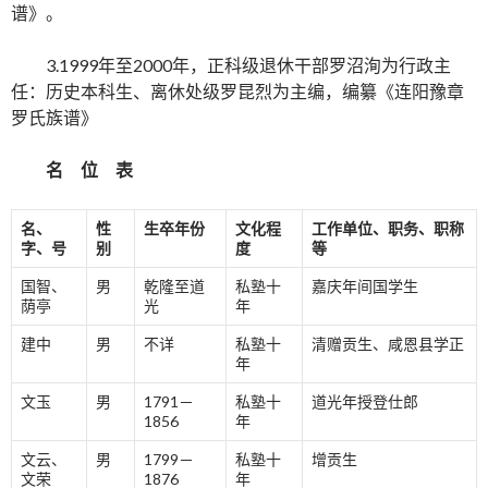
谱》。
3.1999年至2000年，正科级退休干部罗沼洵为行政主
任：历史本科生、离休处级罗昆烈为主编，编纂《连阳豫章
罗氏族谱》
名 位 表
名、
性
生卒年份
文化程
工作单位、职务、职称
字、号
别
度
等
国智、
男
乾隆至道
私塾十
嘉庆年间国学生
荫亭
光
年
建中
男
不详
私塾十
清赠贡生、咸恩县学正
年
文玉
男
1791－
私塾十
道光年授登仕郎
1856
年
文云、
男
1799－
私塾十
增贡生
文荣
1876
年