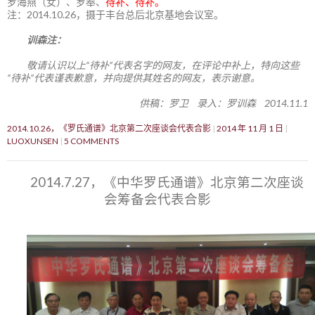
罗海燕（女）、罗奉、
待补、待补。
注：2014.10.26，摄于丰台总后北京基地会议室。
训森注：
敬请认识以上“待补”代表名字的网友，在评论中补上，特向这些
“待补”代表谨表歉意，并向提供其姓名的网友，表示谢意。
供稿：罗卫 录入：罗训森 2014.11.1
2014.10.26，《罗氏通谱》北京第二次座谈会代表合影
2014 年 11 月 1 日
LUOXUNSEN
5 COMMENTS
2014.7.27，《中华罗氏通谱》北京第二次座谈
会筹备会代表合影