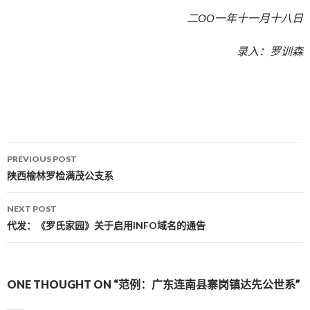
二OO一年十一月十八日
录入：罗训森
PREVIOUS POST
Post navigation
陕西榆林罗检满茂公支系
NEXT POST
代发：《罗氏家园》关于启用INFO域名的通告
ONE THOUGHT ON “范例：广东连南县寨岗镇达先公世系”