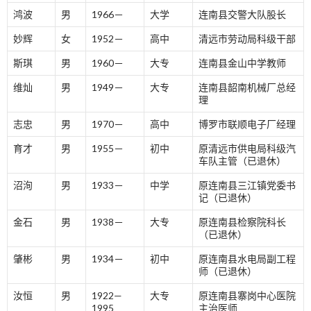
鸿波
男
1966－
大学
连南县交警大队股长
妙辉
女
1952－
高中
清远市劳动局科级干部
斯琪
男
1960－
大专
连南县金山中学教师
维灿
男
1949－
大专
连南县韶南机械厂总经
理
志忠
男
1970－
高中
博罗市联顺电子厂经理
育才
男
1955－
初中
原清远市供电局科级汽
车队主管（已退休）
沼洵
男
1933－
中学
原连南县三江镇党委书
记（已退休）
金石
男
1938－
大专
原连南县检察院科长
（已退休）
肇彬
男
1934－
初中
原连南县水电局副工程
师（已退休）
汝恒
男
1922—
大专
原连南县寨岗中心医院
1995
主治医师