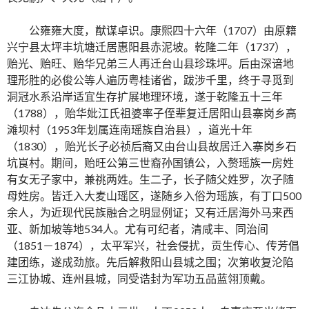
公雍雍大度，猷谋卓识。康熙四十六年（1707）由原籍
兴宁县太坪丰坑塘迁居惠阳县赤泥坡。乾隆二年（1737），
贻光、贻旺、贻华兄弟三人再迁台山县珍珠坪。后由深谙地
理形胜的必俊公等人遍历粤桂诸省，跋涉千里，终于寻觅到
洞冠水系沿岸适宜生存扩展地理环境，遂于乾隆五十三年
（1788），贻华妣江氏祖婆率子侄辈复迁居阳山县寨岗乡高
滩坝村（1953年划属连南瑶族自治县），道光十年
（1830），贻光长子必祯后裔又由台山县故居迁入寨岗乡石
坑峎村。期间，贻旺公第三世裔孙国镇公，入赘瑶族一房姓
有女无子家中，兼祧两姓。生二子，长子随父姓罗，次子随
母姓房。皆迁入大麦山瑶区，遂随乡入俗为瑶族，有丁口500
余人，为近现代民族融合之明显例证；又有迁居海外马来西
亚、新加坡等地534人。尤有可纪者，清咸丰、同治间
（1851－1874），太平军兴，社会侵扰，贡生传心、传芳倡
建团练，遂成劲旅。先后解救阳山县城之围；次第收复沦陷
三江协城、连州县城，同受诰封为军功五品蓝翎顶戴。