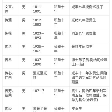
文宣、
男
1811－
私塾十
咸丰七年授例巡视厅
瑜
1891
年
传濂
男
1812－
私塾十
光绪八年恩贡生
1883
年
传楷
男
1823－
私塾十
同治九年恩贡生
1893
年
传洛
男
1935－
私塾十
光绪年间监生
1861
年
传皋
男
1837－
私塾十
博士弟子员,例纳明经进
1890
年
士(一经)
传心、
男
道光至光
私塾十
咸丰十一年岁贡生,同治
仲由
绪
年
四年诰封军功五品蓝翎
顶戴
传芳、
男
1871-？
私塾十
贡生，同治四年诰封军
绍荣
年
功五品，蓝翎顶戴，保
举为县令(未赴任)
传经
男
道光至光
私塾十
岁贡生