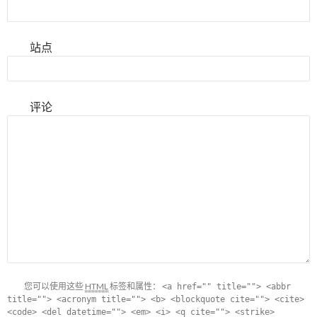
站点
评论
您可以使用这些
HTML
标签和属性：
<a href="" title=""> <abbr
title=""> <acronym title=""> <b> <blockquote cite=""> <cite>
<code> <del datetime=""> <em> <i> <q cite=""> <strike>