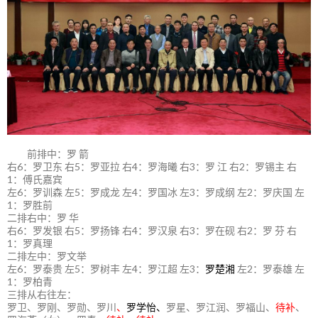
前排中：罗 箭
右6：罗卫东 右5：罗亚拉 右4：罗海曦 右3：罗 江 右2：罗锡主 右
1：傅氏嘉宾
左6：罗训森 左5：罗成龙 左4：罗国冰 左3：罗成纲 左2：罗庆国 左
1：罗胜前
二排右中：罗 华
右6：罗发银 右5：罗扬锋 右4：罗汉泉 右3：罗在砚 右2：罗 芬 右
1：罗真理
二排左中：罗文举
左6：罗泰贵 左5：罗树丰 左4：罗江超 左3：
罗楚湘
左2：罗泰雄 左
1：罗柏青
三排从右往左：
罗卫、罗刚、罗勋、罗川
、
罗学怡、
罗星、罗江润、罗福山、
待补
、