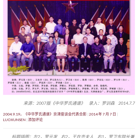
来源：2007版《中华罗氏通谱》 录入：罗训森 2014.7.7
2004.9.19，《中华罗氏通谱》京津座谈会代表合影
2014 年 7 月 7 日
LUOXUNSEN
添加评论
标题插图：左2，罗元发 右2，王在齐夫人 右1，罗卫东院长兼