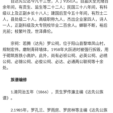
自达先公迄今凡十三世，人丁9350人。自嘉庆至光绪百
余年间，有贡生、监生等二十二人；民国三十八年间，有科
级以上及正副乡长十八人；建国后至今五十年间，有烈士二
人，县处级二十人，高级职称九人，杰出企业家四人，诗人
一人，正副科级及大专院校毕业二百余人。蝉联不断，裕后
光前；枝繁叶茂，世泽彝伦。
宗祠：若腾（达先）罗公祠，位于阳山县黎埠凤山村，
规制宏伟，磨制青砖墙体，1958年大跃进时被强行拆毁，用
于砌筑炼铁小高炉。此外，尚有必祯公祠、必英公祠、必绣
公祠、必锦公祠、必俊公祠、必达、必通两公联祠等十余
处。
族谱编修
1.清同治五年（1866），贡生罗传濂主编《达先公族
谱》。
2.1985年，罗孔兰、罗雨房、罗房林等主编《达先公族