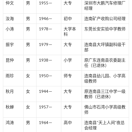
仲文
男
1955－
大专
深圳市大鹏汽车修理厂
经理
汝海
男
1946－
初中
连南矿产收购公司经理
小涛
男
1978－
大学本
东莞长安实验中学教师
科
振宇
男
1979－
大专
连南县大坪镇副科级干
部
昆仲
男
1938－
小学
原广东连南县农委副主
任（已退休）
雨珍
女
1950－
师专
连南县幼儿园、小学高
级教师
秋月
女
1944－
大专
原连南县三江中学一级
教师（已退休）
秋蝉
女
1957－
大专
佛山市石湾小学高级教
师
鸿涛
男
1964－
高中
连南县“天上人间”夜总
会经理