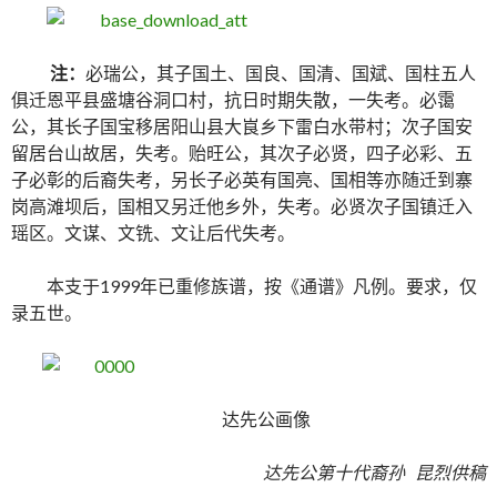
注：
必瑞公，其子国土、国良、国清、国斌、国柱五人
俱迁恩平县盛塘谷洞口村，抗日时期失散，一失考。必霭
公，其长子国宝移居阳山县大峎乡下雷白水带村；次子国安
留居台山故居，失考。贻旺公，其次子必贤，四子必彩、五
子必彰的后裔失考，另长子必英有国亮、国相等亦随迁到寨
岗高滩坝后，国相又另迁他乡外，失考。必贤次子国镇迁入
瑶区。文谋、文铣、文让后代失考。
本支于1999年已重修族谱，按《通谱》凡例。要求，仅
录五世。
达先公画像
达先公第十代裔孙 昆烈供稿