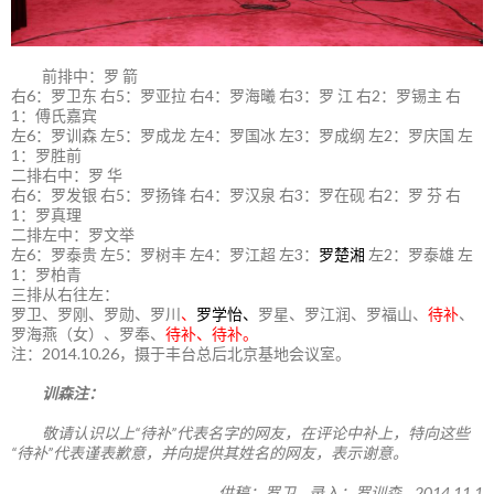
前排中：罗 箭
右6：罗卫东 右5：罗亚拉 右4：罗海曦 右3：罗 江 右2：罗锡主 右
1：傅氏嘉宾
左6：罗训森 左5：罗成龙 左4：罗国冰 左3：罗成纲 左2：罗庆国 左
1：罗胜前
二排右中：罗 华
右6：罗发银 右5：罗扬锋 右4：罗汉泉 右3：罗在砚 右2：罗 芬 右
1：罗真理
二排左中：罗文举
左6：罗泰贵 左5：罗树丰 左4：罗江超 左3：
罗楚湘
左2：罗泰雄 左
1：罗柏青
三排从右往左：
罗卫、罗刚、罗勋、罗川
、
罗学怡、
罗星、罗江润、罗福山、
待补
、
罗海燕（女）、罗奉、
待补、待补。
注：2014.10.26，摄于丰台总后北京基地会议室。
训森注：
敬请认识以上“待补”代表名字的网友，在评论中补上，特向这些
“待补”代表谨表歉意，并向提供其姓名的网友，表示谢意。
供稿：罗卫 录入：罗训森 2014.11.1