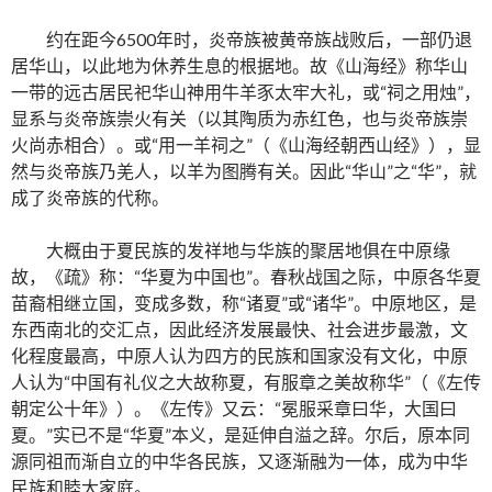
约在距今6500年时，炎帝族被黄帝族战败后，一部仍退
居华山，以此地为休养生息的根据地。故《山海经》称华山
一带的远古居民祀华山神用牛羊豕太牢大礼，或“祠之用烛”，
显系与炎帝族崇火有关（以其陶质为赤红色，也与炎帝族崇
火尚赤相合）。或“用一羊祠之”（《山海经朝西山经》），显
然与炎帝族乃羌人，以羊为图腾有关。因此“华山”之“华”，就
成了炎帝族的代称。
大概由于夏民族的发祥地与华族的聚居地俱在中原缘
故，《疏》称：“华夏为中国也”。春秋战国之际，中原各华夏
苗裔相继立国，变成多数，称“诸夏”或“诸华”。中原地区，是
东西南北的交汇点，因此经济发展最快、社会进步最激，文
化程度最高，中原人认为四方的民族和国家没有文化，中原
人认为“中国有礼仪之大故称夏，有服章之美故称华”（《左传
朝定公十年》）。《左传》又云：“冕服采章曰华，大国曰
夏。”实已不是“华夏”本义，是延伸自溢之辞。尔后，原本同
源同祖而渐自立的中华各民族，又逐渐融为一体，成为中华
民族和睦大家庭。