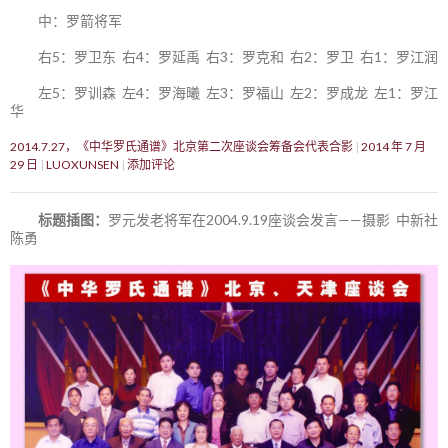
中：罗箭将军
右5：罗卫东 右4：罗延禹 右3：罗克和 右2：罗卫 右1：罗江润
左5：罗训森 左4：罗海曦 左3：罗福山 左2：罗成龙 左1：罗江
华
2014.7.27，《中华罗氏通谱》北京第二次座谈会筹备会代表合影
2014 年 7 月
29 日
LUOXUNSEN
添加评论
标题插图：
罗元发老将军在2004.9.19座谈会发言——摄影 中新社
陈勇