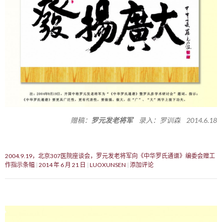
赠稿：
罗元发老将军
录入：罗训森 2014.6.18
2004.9.19，北京307医院座谈会，罗元发老将军向《中华罗氏通谱》编委会赠工
作指示条幅
2014 年 6 月 21 日
LUOXUNSEN
添加评论