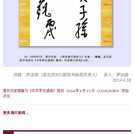
供稿：罗沈茹（原北京301医院书画苑负责人） 录入：罗训森
2014.6.18
著名作家魏巍为《中华罗氏通谱》题词
2014 年 6 月 21 日
LUOXUNSEN
添加
评论
更多 图片新闻
→