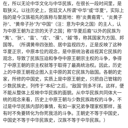
在，所以无论中华文化与中华民族，在很长一段时间里，是
取狭义。以往历史上，宫廷文人所谓“中华”或“华夏”，实际上
指的是今汉族祖先的族称与聚居地：称“炎黄裔胄”、“炎黄子
孙”、“黄帝子孙”为“中国”（注：意为中央之国）的主人，认
为中原王朝为正宗的天子之国；称“华夏后裔”以外的民族为
“夷”、“狄”、“蛮”、“戎”、“濮”、“越”等，称其国家为方国、邦
国等。（所谓黄帝四张脸、居中监视四方，正是反映了这种
华夏正宗，中原本位的观念，是中原统治者歧视其它民族的
观念，导致了民族压迫和争夺中原王朝宗主权的斗争，争得
了中原王朝的宗主权就等于取得了最高统治权。因此，历史
上的中原王朝视企图入主中原的其它民族为敌国。各朝的史
家，所修的中国史，实质上是中原王朝史，只把自己管辖的
少数民族史，列传于“本纪”之后，“敌国”则多不详。这样，便
不能从整体上反映中华民族的面貌。从中华民族共同体大一
统的观念来看，历史上中原王朝与少数民族政权的斗争，不
过是中华民族内部的事情，有如一家兄弟争理家权那样，虽
有时不免要转化为你死我活的斗争。王朝史不等于中国史，
中国史不等于中华民族史，汉族不等于中华民族。）