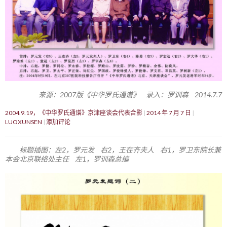
来源：2007版《中华罗氏通谱》 录入：罗训森 2014.7.7
2004.9.19，《中华罗氏通谱》京津座谈会代表合影
2014 年 7 月 7 日
LUOXUNSEN
添加评论
标题插图：左2，罗元发 右2，王在齐夫人 右1，罗卫东院长兼
本会北京联络处主任 左1，罗训森总编