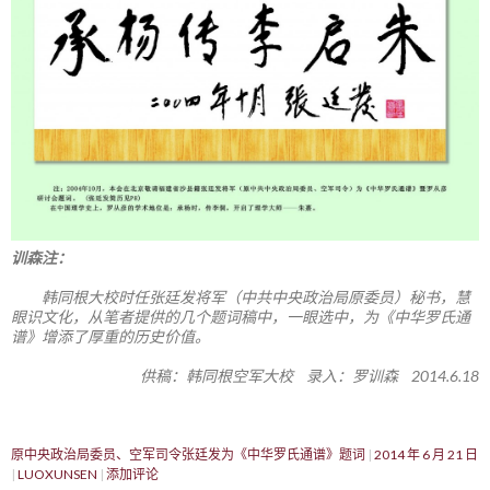
训森注：
韩同根大校时任张廷发将军（中共中央政治局原委员）秘书，慧
眼识文化，从笔者提供的几个题词稿中，一眼选中，为《中华罗氏通
谱》增添了厚重的历史价值。
供稿：韩同根空军大校 录入：罗训森 2014.6.18
原中央政治局委员、空军司令张廷发为《中华罗氏通谱》题词
2014 年 6 月 21 日
LUOXUNSEN
添加评论