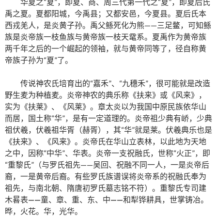
华夏之“夏”，即夏、商、周三代第一代之“夏”，即夏后氏
禹之夏。夏都阳城，今禹县；又都安邑，今夏县。夏后氏本
西戎羌人，是炎黄子孙。禹父鲧死化为熊——三足鳖，可知鲧
族是炎帝族一枝鱼族与黄帝族一枝天鼋系。夏禹作为黄帝族
两千年之后的一个崛起的领袖，就与黄帝同等了，径自称黄
帝族子孙为“夏”了。
传说神农氏培育出的“嘉禾”、“九穗禾”，很可能就是改造
野生麦为种植麦。炎帝神农的典乐称《扶来》或《风来》，
实为《扶莱》、《风莱》。章太炎以为我国中原民族依华山
而居，国土称“华”，是有一定道理的。炎帝祖少典有峤，少典
祖伏羲，伏羲祖华胥（赫胥），其“华”就是莱。伏羲典乐也是
《扶来》、《风来》。炎帝氏在华山立表林，以此地为天地
之中，因称“中华”、华表。炎帝一支祝融氏，世称“火正”，即
“重黎氏”（与罗氏祖先——吴回、祝融不同一人，一是炎帝后
裔，一是黄帝后裔。有些罗氏族谱误将炎帝系的祝融氏奉为
祖先，与南北朝、隋唐初罗氏墓志铭不符）。重黎氏专司建
木晷表
——
童、章、重、东、中
——
和犁铧耕具，世掌铸冶。
晔，火花。华，光华。