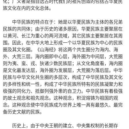
化；广义者是指自远古时代我们的祖先创造的包括古华夏民
族文化在内的文化总体。
中华民族的特点在于：她是以华夏民族为主体的各兄弟
民族的共同体；由于历史的诸多原因，华夏民族主要聚居在
以黄河、长江为重心的两河流域，其它民族主要聚居在其周
围。因此，在中华大地上形成一个以华夏民族为中心的民族
圈及其文化圈。《山海经》将这两个共生圈分为海内、海
外、大荒三层。海内圈即中心层，海外圈为中间层，大荒圈
则为夷、蛮、戎、狄诸少数民族层；从文化角度看，海内圈
是文化最发达层，海外圈为发展层，大荒圈为落后层。中华
民族与中华文化共生圈的多层次，构成了中华民族及其文化
的多样性和统一性，构成了中华民族所特有的民族凝聚力和
极强的同化力、抵御列强外患的自卫力。中华民族有着极强
的故土观念和祖先观念。这种观念，积淀熔铸为祖国的观
念。这种观念使中华民族成为世界上唯一具有最悠久、最完
备历史文献的民族。
历史上，由于中央王朝的建立、中央集权制的长期存