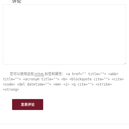
评论
您可以使用这些
HTML
标签和属性：
<a href="" title=""> <abbr
title=""> <acronym title=""> <b> <blockquote cite=""> <cite>
<code> <del datetime=""> <em> <i> <q cite=""> <strike>
<strong>