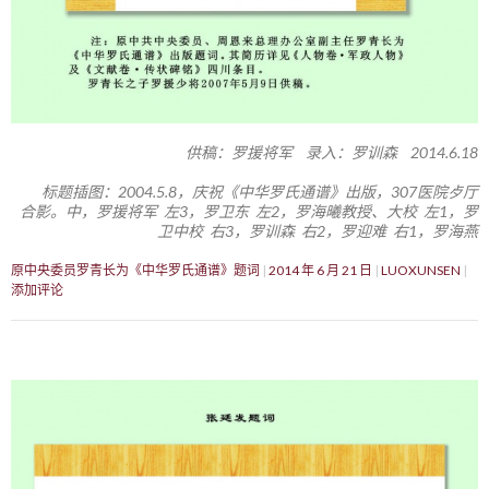
供稿：罗援将军 录入：罗训森 2014.6.18
标题插图：2004.5.8，庆祝《中华罗氏通谱》出版，307医院歺厅
合影。中，罗援将军 左3，罗卫东 左2，罗海曦教授、大校 左1，罗
卫中校 右3，罗训森 右2，罗迎难 右1，罗海燕
原中央委员罗青长为《中华罗氏通谱》题词
2014 年 6 月 21 日
LUOXUNSEN
添加评论