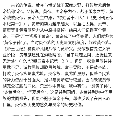
古老的传说，黄帝与蚩尤战于涿鹿之野，打败蚩尤后黄
帝始称“帝”。又传说，黄帝、炎帝争为帝，战于阪泉之野，黄
帝战败炎帝，黄帝入主中原，“得姓者十四人”（《史记朝五帝
本纪第一》），黄帝的势力越来越大，以至把太昊、炎帝、
苗蛮等非黄帝族势力从中原排挤掉。结果人们记得有个黄
帝，于是“万世皆系于黄帝”，黄帝成了中华始祖，人们就称为
“黄帝子孙”了。当时炎帝族的历史与文明程度，超过黄帝族。
《帝王世纪》称炎帝凡隔八帝而黄帝兴。炎帝族首先进入农
业阶段，黄帝族还处在游牧阶段，“邑于涿鹿之阿，迁徙往来
无常处”（《史记朝五帝本纪第一》）。但是，农业民族往往
勇武不足，游牧民族却骁勇善战、富于冒险，于是黄帝族，
打败了炎帝族与蚩尤族。炎帝族、蚩尤族虽败，但整个民族
的势力依然十分强大，足以与黄帝进行较量，因而未被黄帝
族完全征服与同化，只是你中有我，我中有你。“炎黄子孙”，
“炎黄后裔”、“华夏后裔”，这是并列词组，炎黄并列为中华民
族的共同祖先，但炎帝冠于黄帝于先，却也反映了在古人心
目里，炎帝族历史的悠久与炎帝的历史地位。