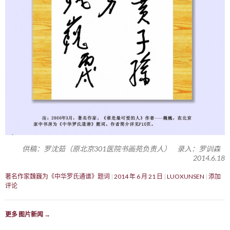
供稿：罗沈茹（原北京301医院书画苑负责人） 录入：罗训森
2014.6.18
著名作家魏巍为《中华罗氏通谱》题词
2014 年 6 月 21 日
LUOXUNSEN
添加
评论
更多 图片新闻
→