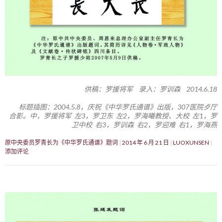
供稿：罗援将军 录入：罗训森 2014.6.18
标题插图：2004.5.8，庆祝《中华罗氏通谱》出版，307医院歺厅
合影。中，罗援将军 左3，罗卫东 左2，罗海曦教授、大校 左1，罗
卫中校 右3，罗训森 右2，罗迎难 右1，罗海燕
原中央委员罗青长为《中华罗氏通谱》题词
2014 年 6 月 21 日
LUOXUNSEN
添加评论