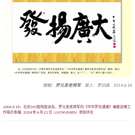
赠稿：
罗元发老将军
录入：罗训森 2014.6.18
2004.9.19，北京307医院座谈会，罗元发老将军向《中华罗氏通谱》编委会赠工
作指示条幅
2014 年 6 月 21 日
LUOXUNSEN
添加评论