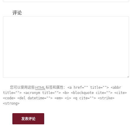
评论
您可以使用这些
HTML
标签和属性：
<a href="" title=""> <abbr
title=""> <acronym title=""> <b> <blockquote cite=""> <cite>
<code> <del datetime=""> <em> <i> <q cite=""> <strike>
<strong>