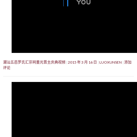
潮汕五邑罗氏汇宗祠重光晋主庆典视频
2015 年 3 月 16 日
LUOXUNSEN
添加
评论