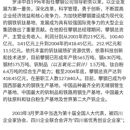
罗泽中自1996年担任攀钢公司领导职务以来，以企业发
展为第一要务，深化改革，科学管理，勇于创新，不断提高
企业经济效益和核心竞争力，为加快把攀钢建设成为现代化
的钢铁钒钛基地、发展成为具有较强国际竞争力的大型企业
集团做出了重要贡献。在他担任攀钢总经理期间，攀钢总资
产、主营业务收入、利润分别从2001年的219亿元、100.40
亿元、3.41亿元上升到2004年的418.45亿元、252.9亿元和
11.5亿元。依托丰富的钒钛磁铁矿资源优势，依靠科技创新
和技术进步，目前攀钢已形成年产铁565万吨、钢630万吨、
钢材575万吨、钒制品
（以五氧化二钒计）
1.5万吨、钛白粉
6.4万吨的综合生产能力；截至2004年底，攀钢总资产达到
418.45亿元，在册职工人数127,840人。目前，攀钢已成为中
国西部最大的钢铁生产基地，中国品种最齐全的无缝钢管生
产基地、中国最大的钒制品和铁路用钢生产基地，中国最大
的钛原料和钛白粉生产基地及世界第二大产钒企业。
2003年3月罗泽中当选为第十届全国人大代表，被四川
企业家协会、四川企业联合会评为“四川省优秀创业企业家”；