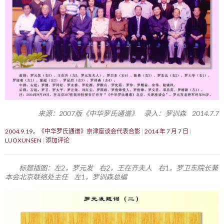
来源：2007版《中华罗氏通谱》 录入：罗训森 2014.7.7
2004.9.19，《中华罗氏通谱》京津座谈会代表合影
2014 年 7 月 7 日
LUOXUNSEN
添加评论
标题插图：左2，罗元发 右2，王在齐夫人 右1，罗卫东院长兼
本会北京联络处主任 左1，罗训森总编