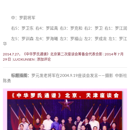
中：罗箭将军
右5：罗卫东 右4：罗延禹 右3：罗克和 右2：罗卫 右1：罗江润
左5：罗训森 左4：罗海曦 左3：罗福山 左2：罗成龙 左1：罗江
华
2014.7.27，《中华罗氏通谱》北京第二次座谈会筹备会代表合影
2014 年 7 月
29 日
LUOXUNSEN
添加评论
标题插图：
罗元发老将军在2004.9.19座谈会发言——摄影 中新社
陈勇