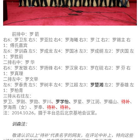
前排中：罗 箭
右6：罗卫东 右5：罗亚拉 右4：罗海曦 右3：罗 江 右2：罗锡主 右
1：傅氏嘉宾
左6：罗训森 左5：罗成龙 左4：罗国冰 左3：罗成纲 左2：罗庆国 左
1：罗胜前
二排右中：罗 华
右6：罗发银 右5：罗扬锋 右4：罗汉泉 右3：罗在砚 右2：罗 芬 右
1：罗真理
二排左中：罗文举
左6：罗泰贵 左5：罗树丰 左4：罗江超 左3：
罗楚湘
左2：罗泰雄 左
1：罗柏青
三排从右往左：
罗卫、罗刚、罗勋、罗川
、
罗学怡、
罗星、罗江润、罗福山、
待补
、
罗海燕（女）、罗奉、
待补、待补。
注：2014.10.26，摄于丰台总后北京基地会议室。
训森注：
敬请认识以上“待补”代表名字的网友，在评论中补上，特向这些