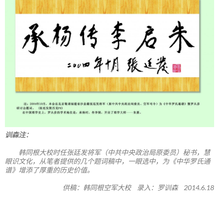
训森注：
韩同根大校时任张廷发将军（中共中央政治局原委员）秘书，慧
眼识文化，从笔者提供的几个题词稿中，一眼选中，为《中华罗氏通
谱》增添了厚重的历史价值。
供稿：韩同根空军大校 录入：罗训森 2014.6.18