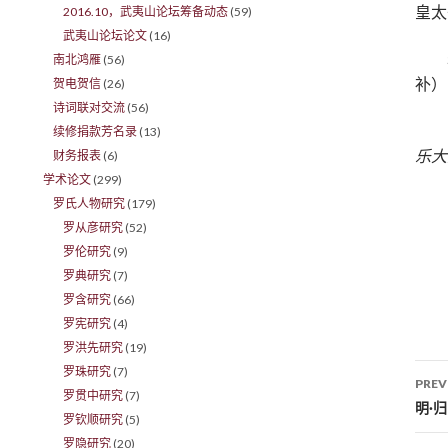
皇太
2016.10，武夷山论坛筹备动态
(59)
武夷山论坛论文
(16)
南北鸿雁
(56)
补）
贺电贺信
(26)
诗词联对交流
(56)
续修捐款芳名录
(13)
乐大
财务报表
(6)
学术论文
(299)
罗氏人物研究
(179)
罗从彦研究
(52)
罗伦研究
(9)
罗典研究
(7)
罗含研究
(66)
罗宪研究
(4)
罗洪先研究
(19)
罗珠研究
(7)
PREV
罗贯中研究
(7)
Po
明·
罗钦顺研究
(5)
罗隐研究
(20)