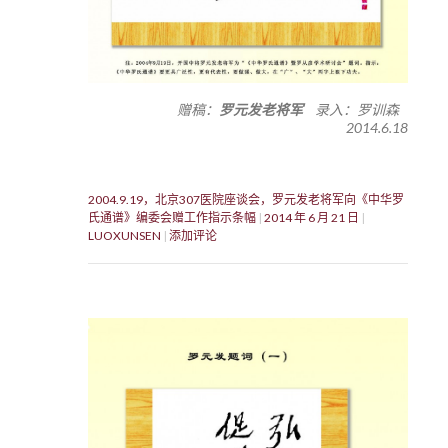
赠稿：
罗元发老将军
录入：罗训森
2014.6.18
2004.9.19，北京307医院座谈会，罗元发老将军向《中华罗
氏通谱》编委会赠工作指示条幅
2014 年 6 月 21 日
LUOXUNSEN
添加评论