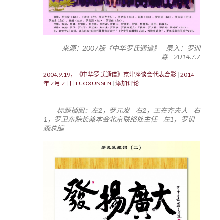
来源：2007版《中华罗氏通谱》 录入：罗训
森 2014.7.7
2004.9.19，《中华罗氏通谱》京津座谈会代表合影
2014
年 7 月 7 日
LUOXUNSEN
添加评论
标题插图：左2，罗元发 右2，王在齐夫人 右
1，罗卫东院长兼本会北京联络处主任 左1，罗训
森总编