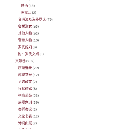
陕西
(15)
黑龙江
(2)
台港澳及海外罗氏
(79)
名嫒淑女
(63)
其他人物
(62)
警示人物
(10)
罗氏媳妇
(8)
附：罗氏女婿
(3)
文献卷
(202)
序跋选录
(29)
郡望堂号
(12)
诏诰敕文
(2)
传状碑铭
(8)
祠庙墓苑
(53)
族规家训
(39)
奏折奏议
(2)
文论书表
(12)
诗词曲赋
(2)