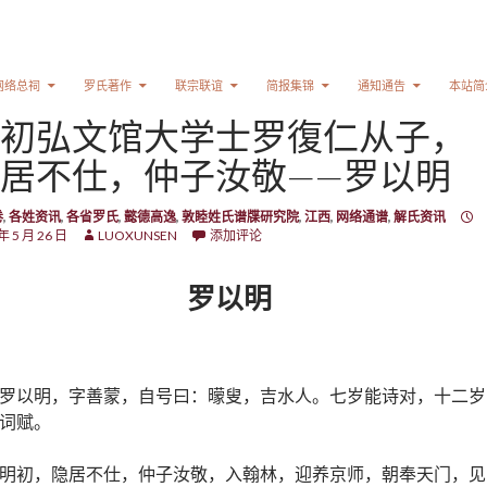
网络总祠
罗氏著作
联宗联谊
简报集锦
通知通告
本站简
初弘文馆大学士罗復仁从子，
居不仕，仲子汝敬——罗以明
卷
,
各姓资讯
,
各省罗氏
,
懿德高逸
,
敦睦姓氏谱牒研究院
,
江西
,
网络通谱
,
解氏资讯
年 5 月 26 日
LUOXUNSEN
添加评论
罗以明
罗以明，字善蒙，自号曰：曚叟，吉水人。七岁能诗对，十二岁
词赋。
明初，隐居不仕，仲子汝敬，入翰林，迎养京师，朝奉天门，见