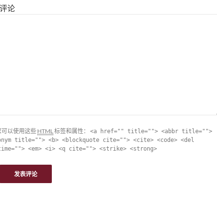
评论
您可以使用这些
HTML
标签和属性：
<a href="" title=""> <abbr title="">
onym title=""> <b> <blockquote cite=""> <cite> <code> <del
time=""> <em> <i> <q cite=""> <strike> <strong>