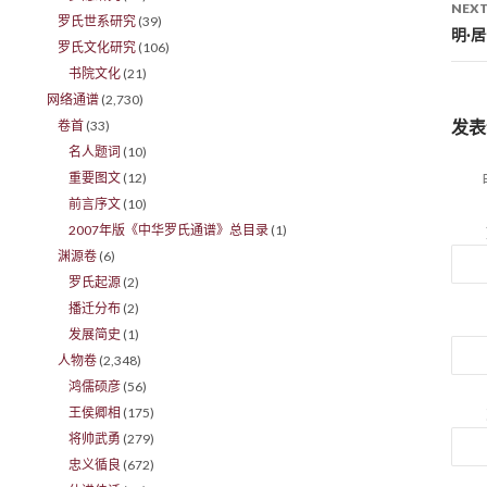
NEXT
罗氏世系研究
(39)
明·
罗氏文化研究
(106)
书院文化
(21)
网络通谱
(2,730)
发表
卷首
(33)
名人题词
(10)
重要图文
(12)
前言序文
(10)
2007年版《中华罗氏通谱》总目录
(1)
渊源卷
(6)
罗氏起源
(2)
播迁分布
(2)
发展简史
(1)
人物卷
(2,348)
鸿儒硕彦
(56)
王侯卿相
(175)
将帅武勇
(279)
忠义循良
(672)