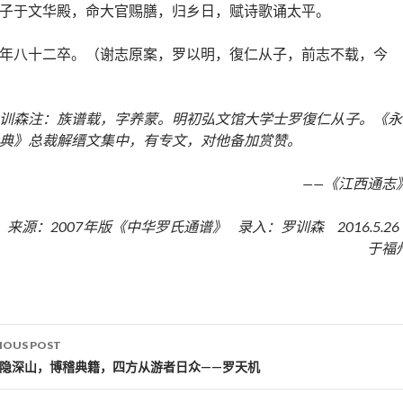
子于文华殿，命大官赐膳，归乡日，赋诗歌诵太平。
年八十二卒。（谢志原案，罗以明，復仁从子，前志不载，今
训森注：族谱载，字养蒙。明初弘文馆大学士罗復仁从子。《永
典》总裁解缙文集中，有专文，对他备加赏赞。
——《江西通志
来源：2007年版《中华罗氏通谱》 录入：罗训森 2016.5.2
于福
IOUS POST
st navigation
归隐深山，博稽典籍，四方从游者日众——罗天机