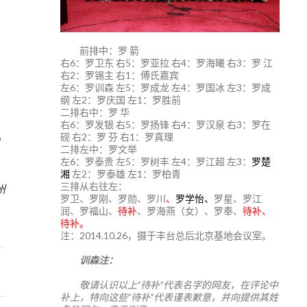
前排中：罗 箭
右6：罗卫东 右5：罗亚拉 右4：罗海曦 右3：罗 江
右2：罗锡主 右1：傅氏嘉宾
左6：罗训森 左5：罗成龙 左4：罗国冰 左3：罗成
纲 左2：罗庆国 左1：罗胜前
二排右中：罗 华
右6：罗发银 右5：罗扬锋 右4：罗汉泉 右3：罗在
砚 右2：罗 芬 右1：罗真理
》
二排左中：罗文举
左6：罗泰贵 左5：罗树丰 左4：罗江超 左3：
罗楚
6
湘
左2：罗泰雄 左1：罗柏青
三排从右往左：
州
罗卫、罗刚、罗勋、罗川
、
罗学怡、
罗星、罗江
润、罗福山、
待补
、罗海燕（女）、罗奉、
待补、
待补。
注：2014.10.26，摄于丰台总后北京基地会议室。
训森注：
敬请认识以上“待补”代表名字的网友，在评论中
补上，特向这些“待补”代表谨表歉意，并向提供其姓