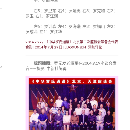
中：罗箭将军
右5：罗卫东 右4：罗延禹 右3：罗克和 右2：
罗卫 右1：罗江润
左5：罗训森 左4：罗海曦 左3：罗福山 左2：
罗成龙 左1：罗江华
2014.7.27，《中华罗氏通谱》北京第二次座谈会筹备会代表
合影
2014 年 7 月 29 日
LUOXUNSEN
添加评论
标题插图：
罗元发老将军在2004.9.19座谈会发
言——摄影 中新社陈勇