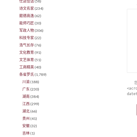
仕进佳话
(58)
诗文名家
(234)
懿德高逸
(62)
能师巧匠
(30)
军政人物
(306)
科技专家
(22)
浩气长存
(76)
文化教育
(91)
文艺体育
(51)
工商精英
(40)
各省罗氏
(1,789)
川渝
(188)
<acr
广东
(230)
date
湖南
(384)
江西
(299)
湖北
(66)
贵州
(41)
安徽
(32)
吉林
(1)