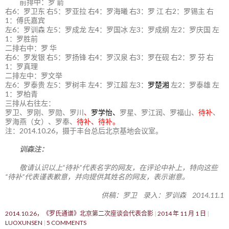
前排中：罗 箭
右6：罗卫东 右5：罗亚拉 右4：罗海曦 右3：罗 江 右2：罗锡主 右
1：傅氏嘉宾
左6：罗训森 左5：罗成龙 左4：罗国冰 左3：罗成纲 左2：罗庆国 左
1：罗胜前
二排右中：罗 华
右6：罗发银 右5：罗扬锋 右4：罗汉泉 右3：罗在砚 右2：罗 芬 右
1：罗真理
二排左中：罗文举
左6：罗泰贵 左5：罗树丰 左4：罗江超 左3：
罗楚湘
左2：罗泰雄 左
1：罗柏青
三排从右往左：
罗卫、罗刚、罗勋、罗川
、
罗学怡、
罗星、罗江润、罗福山、
待补
、
罗海燕（女）、罗奉、
待补、待补。
注：2014.10.26，摄于丰台总后北京基地会议室。
训森注：
敬请认识以上“待补”代表名字的网友，在评论中补上，特向这些
“待补”代表谨表歉意，并向提供其姓名的网友，表示谢意。
供稿：罗卫 录入：罗训森 2014.11.1
2014.10.26，《罗氏通谱》北京第二次座谈会代表合影
2014 年 11 月 1 日
LUOXUNSEN
5 COMMENTS