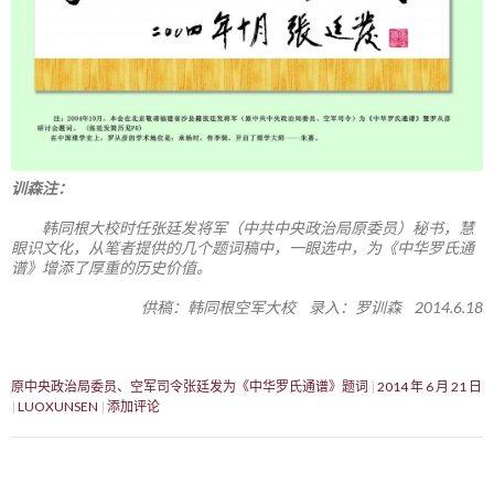
训森注：
韩同根大校时任张廷发将军（中共中央政治局原委员）秘书，慧
眼识文化，从笔者提供的几个题词稿中，一眼选中，为《中华罗氏通
谱》增添了厚重的历史价值。
供稿：韩同根空军大校 录入：罗训森 2014.6.18
原中央政治局委员、空军司令张廷发为《中华罗氏通谱》题词
2014 年 6 月 21 日
LUOXUNSEN
添加评论