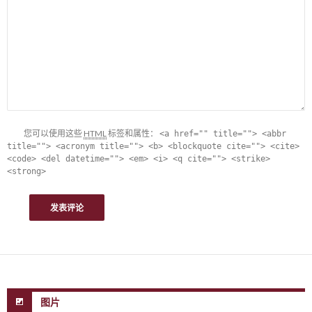
您可以使用这些
HTML
标签和属性：
<a href="" title=""> <abbr
title=""> <acronym title=""> <b> <blockquote cite=""> <cite>
<code> <del datetime=""> <em> <i> <q cite=""> <strike>
<strong>
图片