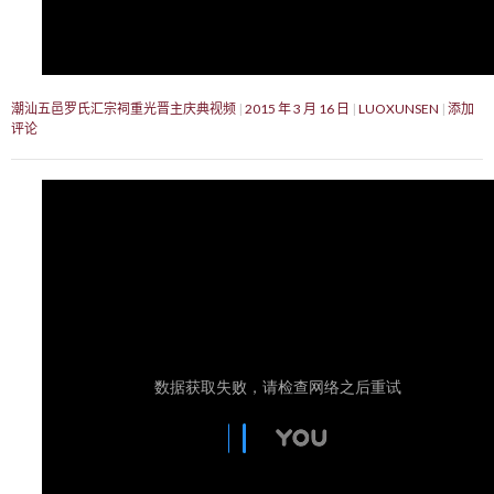
潮汕五邑罗氏汇宗祠重光晋主庆典视频
2015 年 3 月 16 日
LUOXUNSEN
添加
评论