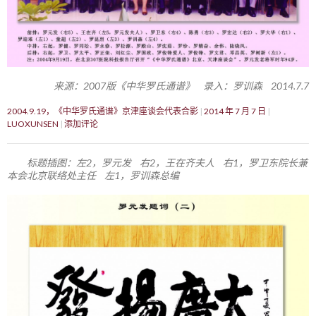
来源：2007版《中华罗氏通谱》 录入：罗训森 2014.7.7
2004.9.19，《中华罗氏通谱》京津座谈会代表合影
2014 年 7 月 7 日
LUOXUNSEN
添加评论
标题插图：左2，罗元发 右2，王在齐夫人 右1，罗卫东院长兼
本会北京联络处主任 左1，罗训森总编