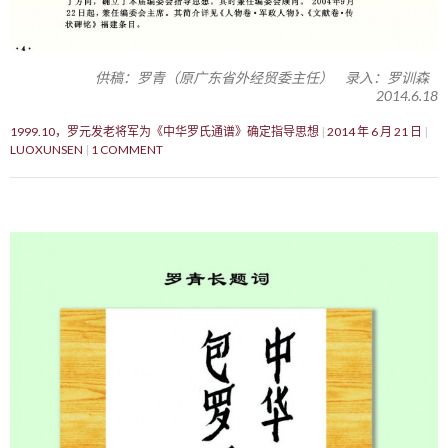
供稿：罗青（原广东省外经贸委主任） 录入：罗训森
2014.6.18
1999.10，罗元发老将军为《中华罗氏通谱》确定指导思想
2014 年 6 月 21 日
LUOXUNSEN
1 COMMENT