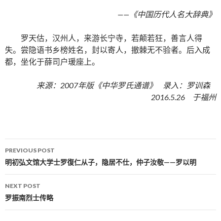
——《中国历代人名大辞典》
罗天估，汉州人，来游长宁寺，若颠若狂，善言人得
失。尝隐语书乡榜姓名，封以寄人，撤棘无不验者。后入成
都，坐化于薛司户瑗座上。
来源：2007年版《中华罗氏通谱》 录入：罗训森
2016.5.26 于福州
PREVIOUS POST
Post navigation
明初弘文馆大学士罗復仁从子，隐居不仕，仲子汝敬——罗以明
NEXT POST
罗振南烈士传略