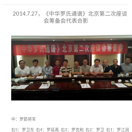
2014.7.27，《中华罗氏通谱》北京第二次座谈
会筹备会代表合影
中：罗箭将军
右5：罗卫东 右4：罗延禹 右3：罗克和 右2：罗卫 右1：罗江润