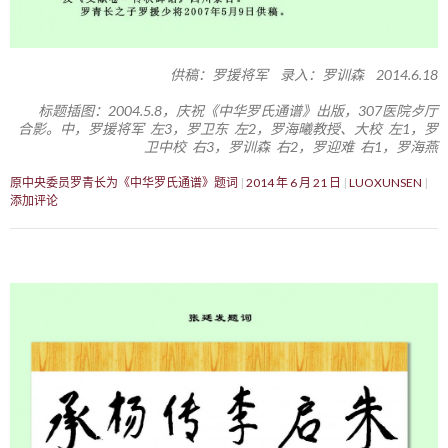
供稿：罗援将军 录入：罗训森 2014.6.18
标题插图：2004.5.8，庆祝《中华罗氏通谱》出版，307医院歺厅
合影。中，罗援将军 左3，罗卫东 左2，罗海曦教授、大校 左1，罗
卫中校 右3，罗训森 右2，罗迎难 右1，罗海燕
原中央委员罗青长为《中华罗氏通谱》题词
2014 年 6 月 21 日
LUOXUNSEN
添加评论