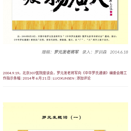
赠稿：
罗元发老将军
录入：罗训森 2014.6.18
2004.9.19，北京307医院座谈会，罗元发老将军向《中华罗氏通谱》编委会赠工
作指示条幅
2014 年 6 月 21 日
LUOXUNSEN
添加评论