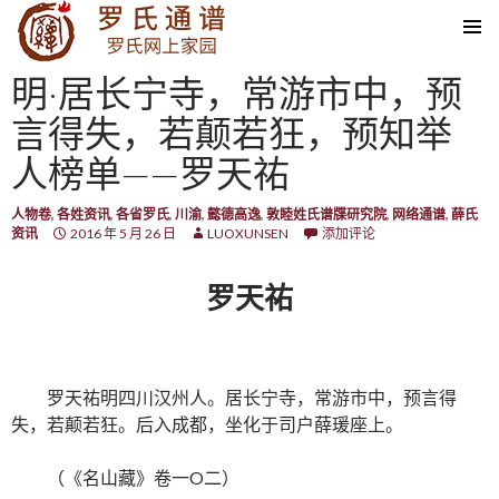
SKIP TO CONTENT
明·居长宁寺，常游市中，预
言得失，若颠若狂，预知举
人榜单——罗天祐
人物卷
,
各姓资讯
,
各省罗氏
,
川渝
,
懿德高逸
,
敦睦姓氏谱牒研究院
,
网络通谱
,
薛氏
资讯
2016 年 5 月 26 日
LUOXUNSEN
添加评论
罗天祐
罗天祐明四川汉州人。居长宁寺，常游市中，预言得
失，若颠若狂。后入成都，坐化于司户薛瑗座上。
（《名山藏》卷一O二）