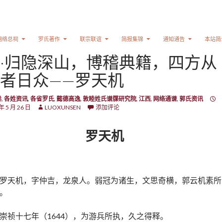
网络总祠
罗氏著作
联宗联谊
简报集锦
通知通告
本站简
·归隐深山，博稽典籍，四方从
者日众——罗天机
卷
,
各姓资讯
,
各省罗氏
,
懿德高逸
,
敦睦姓氏谱牒研究院
,
江西
,
网络通谱
,
郭氏资讯
年 5 月 26 日
LUOXUNSEN
添加评论
罗天机
罗天机，字仲吉，龙泉人。弱冠为诸生，文思奇横，郭云机素所
。
崇祯十七年（1644），为游兵所执，久之得释。