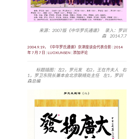
来源：2007版《中华罗氏通谱》 录入：罗训
森 2014.7.7
2004.9.19，《中华罗氏通谱》京津座谈会代表合影
2014
年 7 月 7 日
LUOXUNSEN
添加评论
标题插图：左2，罗元发 右2，王在齐夫人 右
1，罗卫东院长兼本会北京联络处主任 左1，罗训
森总编