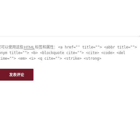
您可以使用这些
HTML
标签和属性：
<a href="" title=""> <abbr title="">
onym title=""> <b> <blockquote cite=""> <cite> <code> <del
time=""> <em> <i> <q cite=""> <strike> <strong>