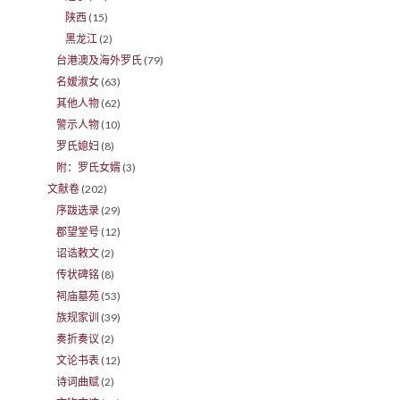
陕西
(15)
黑龙江
(2)
台港澳及海外罗氏
(79)
名嫒淑女
(63)
其他人物
(62)
警示人物
(10)
罗氏媳妇
(8)
附：罗氏女婿
(3)
文献卷
(202)
序跋选录
(29)
郡望堂号
(12)
诏诰敕文
(2)
传状碑铭
(8)
祠庙墓苑
(53)
族规家训
(39)
奏折奏议
(2)
文论书表
(12)
诗词曲赋
(2)