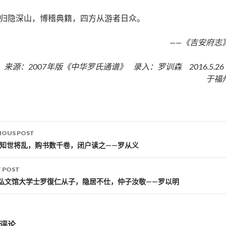
归隐深山，博稽典籍，四方从游者日众。
——《吉安府志
来源：2007年版《中华罗氏通谱》 录入：罗训森 2016.5.2
于福
IOUS POST
st navigation
·知世将乱，购书数千卷，闭户读之——罗从义
 POST
弘文馆大学士罗復仁从子，隐居不仕，仲子汝敬——罗以明
评论