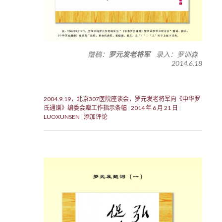
赠稿：
罗元发老将军
录入：罗训森
2014.6.18
2004.9.19，北京307医院座谈会，罗元发老将军向《中华罗
氏通谱》编委会赠工作指示条幅
2014 年 6 月 21 日
LUOXUNSEN
添加评论