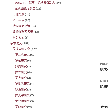
2016.10，武夷山论坛筹备动态
(59)
武夷山论坛论文
(16)
南北鸿雁
(56)
贺电贺信
(26)
诗词联对交流
(56)
续修捐款芳名录
(13)
财务报表
(6)
学术论文
(299)
罗氏人物研究
(179)
罗从彦研究
(52)
罗伦研究
(9)
PREV
罗典研究
(7)
Po
明末
罗含研究
(66)
罗宪研究
(4)
NEXT
罗洪先研究
(19)
明初
罗珠研究
(7)
罗贯中研究
(7)
罗钦顺研究
(5)
发表
罗隐研究
(20)