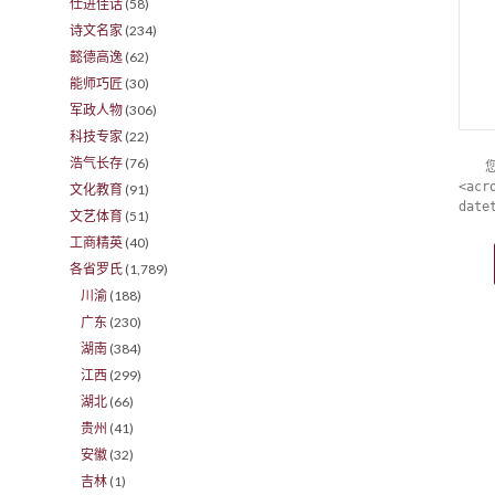
仕进佳话
(58)
诗文名家
(234)
懿德高逸
(62)
能师巧匠
(30)
军政人物
(306)
科技专家
(22)
浩气长存
(76)
<acr
文化教育
(91)
date
文艺体育
(51)
工商精英
(40)
各省罗氏
(1,789)
川渝
(188)
广东
(230)
湖南
(384)
江西
(299)
湖北
(66)
贵州
(41)
安徽
(32)
吉林
(1)