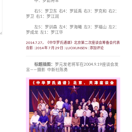
中：罗箭将军
右5：罗卫东 右4：罗延禹 右3：罗克和 右2：
罗卫 右1：罗江润
左5：罗训森 左4：罗海曦 左3：罗福山 左2：
罗成龙 左1：罗江华
2014.7.27，《中华罗氏通谱》北京第二次座谈会筹备会代表
合影
2014 年 7 月 29 日
LUOXUNSEN
添加评论
标题插图：
罗元发老将军在2004.9.19座谈会发
言——摄影 中新社陈勇