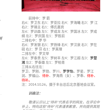
前排中：罗 箭
》
右6：罗卫东 右5：罗亚拉 右4：罗海曦 右3：罗 江
右2：罗锡主 右1：傅氏嘉宾
左6：罗训森 左5：罗成龙 左4：罗国冰 左3：罗成
6
纲 左2：罗庆国 左1：罗胜前
州
二排右中：罗 华
右6：罗发银 右5：罗扬锋 右4：罗汉泉 右3：罗在
砚 右2：罗 芬 右1：罗真理
二排左中：罗文举
左6：罗泰贵 左5：罗树丰 左4：罗江超 左3：
罗楚
湘
左2：罗泰雄 左1：罗柏青
三排从右往左：
罗卫、罗刚、罗勋、罗川
、
罗学怡、
罗星、罗江
润、罗福山、
待补
、罗海燕（女）、罗奉、
待补、
待补。
注：2014.10.26，摄于丰台总后北京基地会议室。
训森注：
敬请认识以上“待补”代表名字的网友，在评论中
补上，特向这些“待补”代表谨表歉意，并向提供其姓