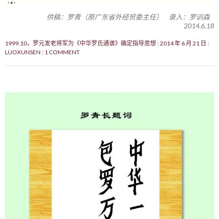
供稿：罗青（原广东省外经贸委主任） 录入：罗训森
2014.6.18
1999.10，罗元发老将军为《中华罗氏通谱》确定指导思想
2014 年 6 月 21 日
LUOXUNSEN
1 COMMENT