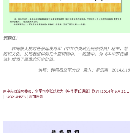
训森注：
韩同根大校时任张廷发将军（中共中央政治局原委员）秘书，慧
眼识文化，从笔者提供的几个题词稿中，一眼选中，为《中华罗氏通
谱》增添了厚重的历史价值。
供稿：韩同根空军大校 录入：罗训森 2014.6.18
原中央政治局委员、空军司令张廷发为《中华罗氏通谱》题词
2014 年 6 月 21 日
LUOXUNSEN
添加评论