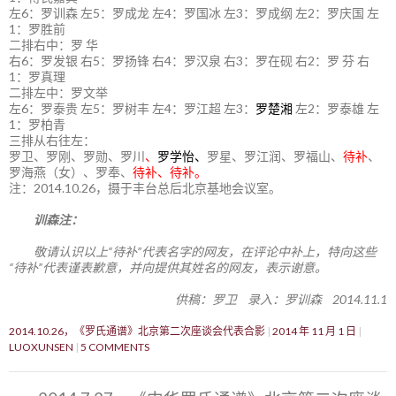
左6：罗训森 左5：罗成龙 左4：罗国冰 左3：罗成纲 左2：罗庆国 左
1：罗胜前
二排右中：罗 华
右6：罗发银 右5：罗扬锋 右4：罗汉泉 右3：罗在砚 右2：罗 芬 右
1：罗真理
二排左中：罗文举
左6：罗泰贵 左5：罗树丰 左4：罗江超 左3：
罗楚湘
左2：罗泰雄 左
1：罗柏青
三排从右往左：
罗卫、罗刚、罗勋、罗川
、
罗学怡、
罗星、罗江润、罗福山、
待补
、
罗海燕（女）、罗奉、
待补、待补。
注：2014.10.26，摄于丰台总后北京基地会议室。
训森注：
敬请认识以上“待补”代表名字的网友，在评论中补上，特向这些
“待补”代表谨表歉意，并向提供其姓名的网友，表示谢意。
供稿：罗卫 录入：罗训森 2014.11.1
2014.10.26，《罗氏通谱》北京第二次座谈会代表合影
2014 年 11 月 1 日
LUOXUNSEN
5 COMMENTS