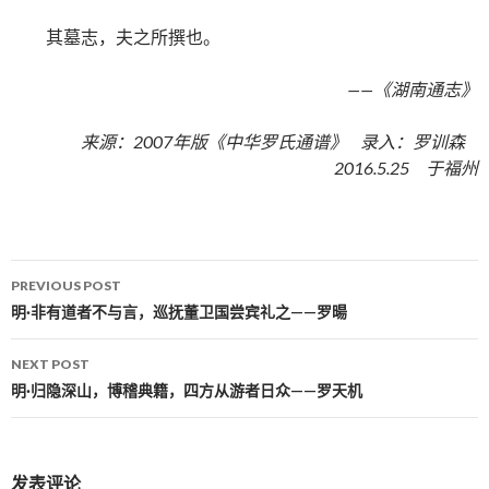
其墓志，夫之所撰也。
——《湖南通志》
来源：2007年版《中华罗氏通谱》 录入：罗训森
2016.5.25 于福州
PREVIOUS POST
Post navigation
明·非有道者不与言，巡抚董卫国尝宾礼之——罗暘
NEXT POST
明·归隐深山，博稽典籍，四方从游者日众——罗天机
发表评论