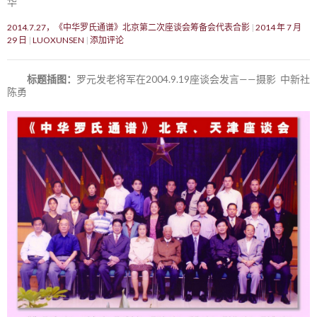
华
2014.7.27，《中华罗氏通谱》北京第二次座谈会筹备会代表合影
2014 年 7 月
29 日
LUOXUNSEN
添加评论
标题插图：
罗元发老将军在2004.9.19座谈会发言——摄影 中新社
陈勇