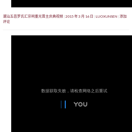
潮汕五邑罗氏汇宗祠重光晋主庆典视频
2015 年 3 月 16 日
LUOXUNSEN
添加
评论