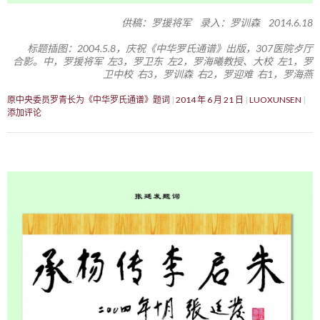
供稿：罗援将军 录入：罗训森 2014.6.18
标题插图：2004.5.8，庆祝《中华罗氏通谱》出版，307医院歺厅
合影。中，罗援将军 左3，罗卫东 左2，罗海曦教授、大校 左1，罗
卫中校 右3，罗训森 右2，罗迎难 右1，罗海燕
原中央委员罗青长为《中华罗氏通谱》题词
2014 年 6 月 21 日
LUOXUNSEN
添加评论