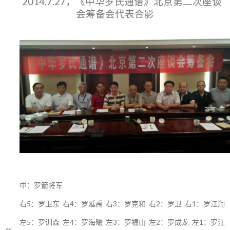
2014.7.27，《中华罗氏通谱》北京第二次座谈
会筹备会代表合影
中：罗箭将军
右5：罗卫东 右4：罗延禹 右3：罗克和 右2：罗卫 右1：罗江润
左5：罗训森 左4：罗海曦 左3：罗福山 左2：罗成龙 左1：罗江