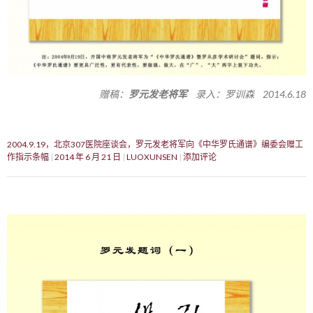
赠稿：
罗元发老将军
录入：罗训森 2014.6.18
2004.9.19，北京307医院座谈会，罗元发老将军向《中华罗氏通谱》编委会赠工
作指示条幅
2014 年 6 月 21 日
LUOXUNSEN
添加评论