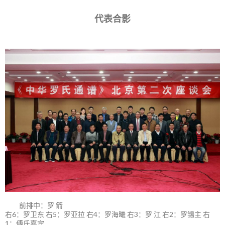
代表合影
前排中：罗 箭
右6：罗卫东 右5：罗亚拉 右4：罗海曦 右3：罗 江 右2：罗锡主 右
1：傅氏嘉宾