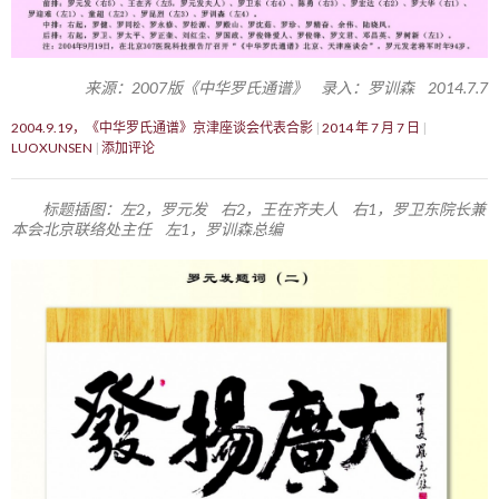
来源：2007版《中华罗氏通谱》 录入：罗训森 2014.7.7
2004.9.19，《中华罗氏通谱》京津座谈会代表合影
2014 年 7 月 7 日
LUOXUNSEN
添加评论
标题插图：左2，罗元发 右2，王在齐夫人 右1，罗卫东院长兼
本会北京联络处主任 左1，罗训森总编