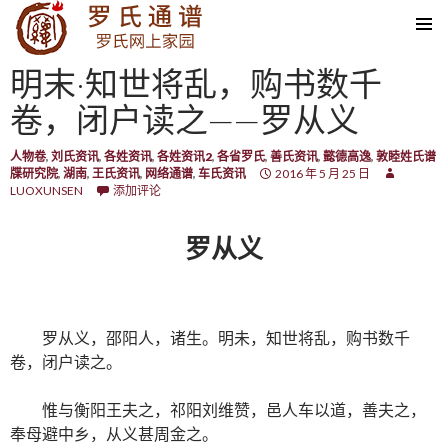
SKIP TO CONTENT
明末·知世将乱，购书数千
卷，闭户读之——罗从义
人物卷
,
刘氏资讯
,
各姓资讯
,
各姓资讯2
,
各省罗氏
,
善氏资讯
,
懿德高逸
,
敦睦姓氏谱
牒研究院
,
湖南
,
王氏资讯
,
网络通谱
,
车氏资讯
2016 年 5 月 25 日
LUOXUNSEN
添加评论
罗从义
罗从义，邵阳人，诸生。明未，知世将乱，购书数千
卷，闭户读之。
惟与衡阳王夫之，祁阳刘维赞，邑人车以道，善夫之，
奉母避中乡，从义甚周金之。