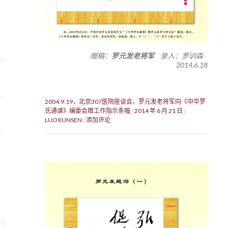
赠稿：
罗元发老将军
录入：罗训森
2014.6.18
2004.9.19，北京307医院座谈会，罗元发老将军向《中华罗
氏通谱》编委会赠工作指示条幅
2014 年 6 月 21 日
LUOXUNSEN
添加评论