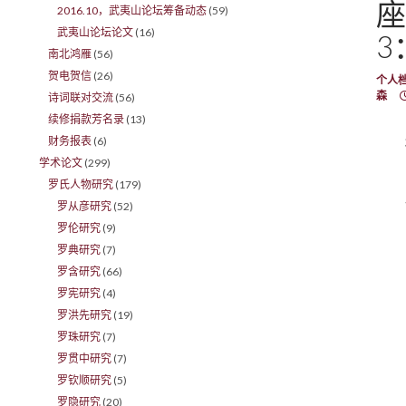
座
2016.10，武夷山论坛筹备动态
(59)
武夷山论坛论文
(16)
3
南北鸿雁
(56)
贺电贺信
(26)
个人
森
诗词联对交流
(56)
续修捐款芳名录
(13)
财务报表
(6)
学术论文
(299)
罗氏人物研究
(179)
罗从彦研究
(52)
罗伦研究
(9)
罗典研究
(7)
罗含研究
(66)
罗宪研究
(4)
罗洪先研究
(19)
罗珠研究
(7)
罗贯中研究
(7)
罗钦顺研究
(5)
罗隐研究
(20)