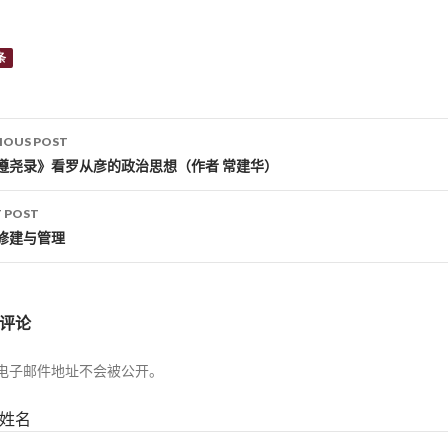
条
IOUS POST
st navigation
遵尧录》看罗从彦的政治思想（作者 常建华）
 POST
修建与管理
评论
电子邮件地址不会被公开。
姓名