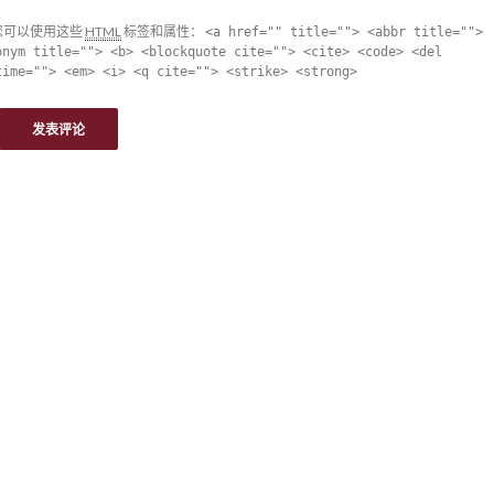
您可以使用这些
HTML
标签和属性：
<a href="" title=""> <abbr title="">
onym title=""> <b> <blockquote cite=""> <cite> <code> <del
time=""> <em> <i> <q cite=""> <strike> <strong>