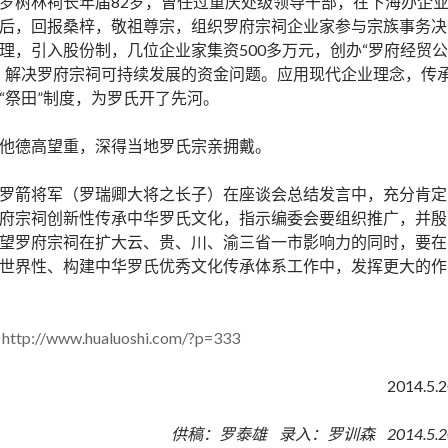
罗树林祠长年届82岁，曾任过重庆处级领导干部，在下海办企
后，回报桑梓，敬祖尊宗，组织罗府宗祠企业家参与宗族事务决
理，引入股份制，几位企业家集资500多万元，创办“罗府经贸公
，解决罗府宗祠可持续发展的资金问题。应用现代企业理念，传
“祭田”制度，为罗氏开了先河。
他德高望重，深得当地罗氏宗亲拥戴。
罗箭将军（罗瑞卿大将之长子）在座谈会总结发言中，充分肯定
府宗祠创新性传承中华罗氏文化，指示编委会要组织推广，并殷
望罗府宗祠在扩大云、贵、川、渝三省一市影响力的同时，要在
世界性、构建中华罗氏优秀文化传承体系工作中，发挥更大的作
http://www.hualuoshi.com/?p=333
2014.5.2
供稿：罗泰雄 录入：罗训森 2014.5.2