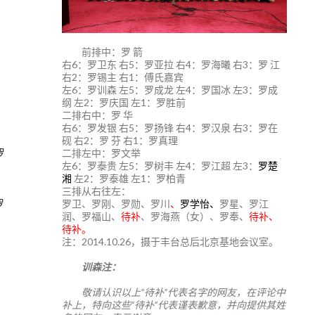
前排中：罗 箭
右6：罗卫东 右5：罗亚拉 右4：罗海曦 右3：罗 江
右2：罗锡主 右1：傅氏嘉宾
左6：罗训森 左5：罗成龙 左4：罗国冰 左3：罗成
纲 左2：罗庆国 左1：罗胜前
二排右中：罗 华
右6：罗发银 右5：罗扬锋 右4：罗汉泉 右3：罗在
砚 右2：罗 芬 右1：罗真理
罗
二排左中：罗文举
左6：罗泰贵 左5：罗树丰 左4：罗江超 左3：
罗楚
湘
左2：罗泰雄 左1：罗柏青
三排从右往左：
罗
罗卫、罗刚、罗勋、罗川
、
罗学怡、
罗星、罗江
润、罗福山、
待补
、罗海燕（女）、罗奉、
待补、
待补。
注：2014.10.26，摄于丰台总后北京基地会议室。
右
训森注：
敬请认识以上“待补”代表名字的网友，在评论中
补上，特向这些“待补”代表谨表歉意，并向提供其姓