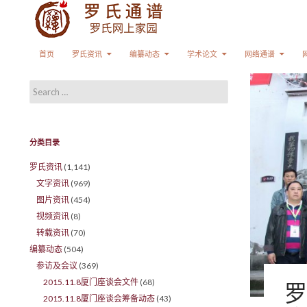
Search
SKIP TO CONTENT
首页
罗氏资讯
编纂动态
学术论文
网络通谱
Search for:
分类目录
罗氏资讯
(1,141)
文字资讯
(969)
图片资讯
(454)
视频资讯
(8)
转载资讯
(70)
编纂动态
(504)
参访及会议
(369)
2015.11.8厦门座谈会文件
(68)
罗
2015.11.8厦门座谈会筹备动态
(43)