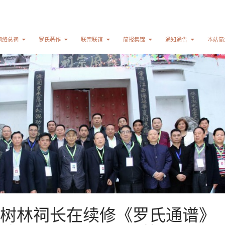
网络总祠
罗氏著作
联宗联谊
简报集锦
通知通告
本站简
树林祠长在续修《罗氏通谱》