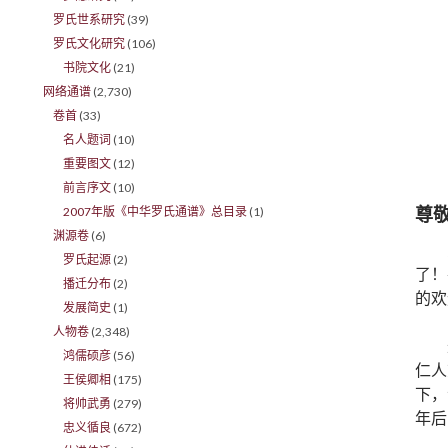
罗氏世系研究
(39)
罗氏文化研究
(106)
书院文化
(21)
网络通谱
(2,730)
卷首
(33)
名人题词
(10)
重要图文
(12)
前言序文
(10)
尊
2007年版《中华罗氏通谱》总目录
(1)
渊源卷
(6)
罗氏起源
(2)
了！
播迁分布
(2)
的欢
发展简史
(1)
人物卷
(2,348)
鸿儒硕彦
(56)
仁人
王侯卿相
(175)
下，
将帅武勇
(279)
年后
忠义循良
(672)