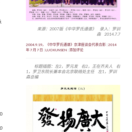
业
承
来源：2007版《中华罗氏通谱》 录入：罗训
森 2014.7.7
2004.9.19，《中华罗氏通谱》京津座谈会代表合影
2014
年 7 月 7 日
LUOXUNSEN
添加评论
标题插图：左2，罗元发 右2，王在齐夫人 右
1，罗卫东院长兼本会北京联络处主任 左1，罗训
森总编
0
0