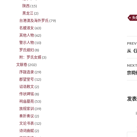
陕西
(15)
黑龙江
(2)
头
台港澳及海外罗氏
(79)
名嫒淑女
(63)
其他人物
(62)
警示人物
(10)
PREV
Po
罗氏媳妇
(8)
从《
附：罗氏女婿
(3)
文献卷
(202)
NEXT
序跋选录
(29)
宗祠
郡望堂号
(12)
诏诰敕文
(2)
传状碑铭
(8)
发表
祠庙墓苑
(53)
族规家训
(39)
奏折奏议
(2)
文论书表
(12)
诗词曲赋
(2)