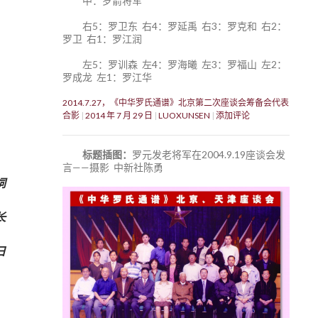
中：罗箭将军
右5：罗卫东 右4：罗延禹 右3：罗克和 右2：
罗卫 右1：罗江润
左5：罗训森 左4：罗海曦 左3：罗福山 左2：
罗成龙 左1：罗江华
2014.7.27，《中华罗氏通谱》北京第二次座谈会筹备会代表
合影
2014 年 7 月 29 日
LUOXUNSEN
添加评论
标题插图：
罗元发老将军在2004.9.19座谈会发
言——摄影 中新社陈勇
祠
长
日