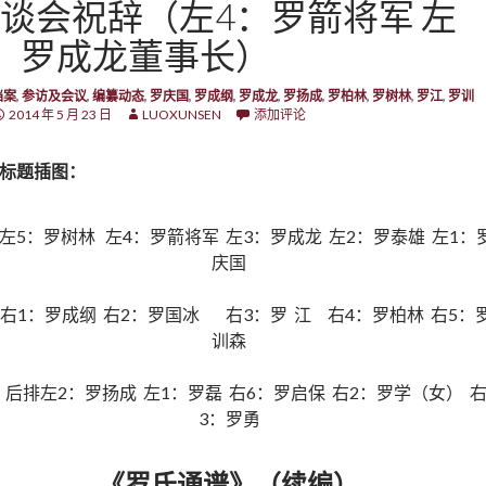
谈会祝辞（左4：罗箭将军 左
：罗成龙董事长）
档案
,
参访及会议
,
编纂动态
,
罗庆国
,
罗成纲
,
罗成龙
,
罗扬成
,
罗柏林
,
罗树林
,
罗江
,
罗训
2014 年 5 月 23 日
LUOXUNSEN
添加评论
标题插图：
左5：罗树林 左4：罗箭将军 左3：罗成龙 左2：罗泰雄 左1：
庆国
右1：罗成纲 右2：罗国冰 右3：罗 江 右4：罗柏林 右5：
训森
后排左2：罗扬成 左1：罗磊 右6：罗启保 右2：罗学（女） 
3：罗勇
《罗氏通谱》（续编）