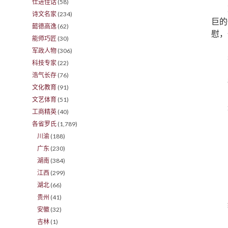
仕进佳话
(58)
诗文名家
(234)
巨的
懿德高逸
(62)
慰，
能师巧匠
(30)
军政人物
(306)
科技专家
(22)
浩气长存
(76)
文化教育
(91)
文艺体育
(51)
工商精英
(40)
各省罗氏
(1,789)
川渝
(188)
广东
(230)
湖南
(384)
江西
(299)
湖北
(66)
贵州
(41)
安徽
(32)
吉林
(1)