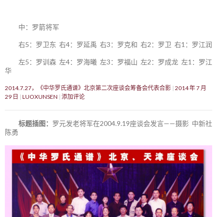
中：罗箭将军
右5：罗卫东 右4：罗延禹 右3：罗克和 右2：罗卫 右1：罗江润
左5：罗训森 左4：罗海曦 左3：罗福山 左2：罗成龙 左1：罗江
华
2014.7.27，《中华罗氏通谱》北京第二次座谈会筹备会代表合影
2014 年 7 月
29 日
LUOXUNSEN
添加评论
标题插图：
罗元发老将军在2004.9.19座谈会发言——摄影 中新社
陈勇