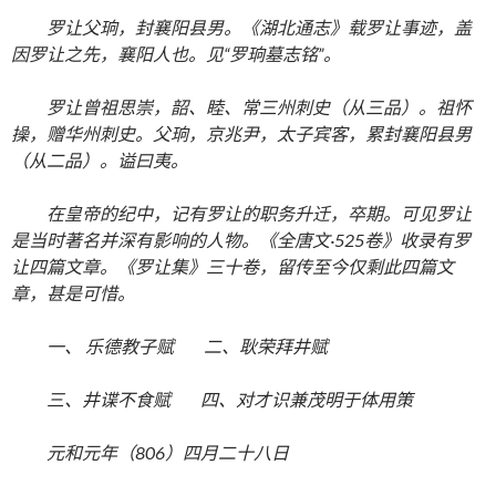
罗让父珦，封襄阳县男。《湖北通志》载罗让事迹，盖
因罗让之先，襄阳人也。见“罗珦墓志铭”。
罗让曾祖思崇，韶、睦、常三州刺史（从三品）。祖怀
操，赠华州刺史。父珦，京兆尹，太子宾客，累封襄阳县男
（从二品）。谥曰夷。
在皇帝的纪中，记有罗让的职务升迁，卒期。可见罗让
是当时著名并深有影响的人物。《全唐文·525卷》收录有罗
让四篇文章。《罗让集》三十卷，留传至今仅剩此四篇文
章，甚是可惜。
一、 乐德教子赋 二、耿荣拜井赋
三、井谍不食赋 四、对才识兼茂明于体用策
元和元年（806）四月二十八日