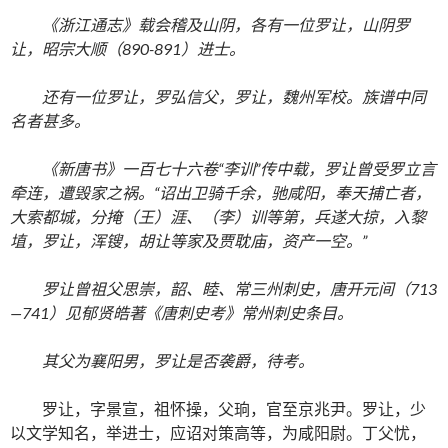
《浙江通志》载会稽及山阴，各有一位罗让，山阴罗
让，昭宗大顺（890-891）进士。
还有一位罗让，罗弘信父，罗让，魏州军校。族谱中同
名者甚多。
《新唐书》一百七十六卷“李训”传中载，罗让曾受罗立言
牵连，遭毁家之祸。“诏出卫骑千余，驰咸阳，奉天捕亡者，
大索都城，分掩（王）涯、（李）训等第，兵遂大掠，入黎
埴，罗让，浑锼，胡让等家及贾耽庙，资产一空。”
罗让曾祖父思崇，韶、睦、常三州刺史，唐开元间（713
—741）见郁贤皓著《唐刺史考》常州刺史条目。
其父为襄阳男，罗让是否袭爵，待考。
罗让，字景宣，祖怀操，父珦，官至京兆尹。罗让，少
以文学知名，举进士，应诏对策高等，为咸阳尉。丁父忧，