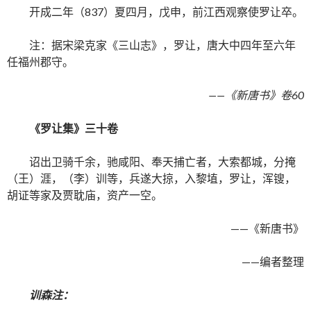
开成二年（837）夏四月，戊申，前江西观察使罗让卒。
注：据宋梁克家《三山志》，罗让，唐大中四年至六年
任福州郡守。
——《新唐书》卷60
《罗让集》三十卷
诏出卫骑千余，驰咸阳、奉天捕亡者，大索都城，分掩
（王）涯，（李）训等，兵遂大掠，入黎埴，罗让，浑锼，
胡证等家及贾耽庙，资产一空。
——《新唐书》
——编者整理
训森注：