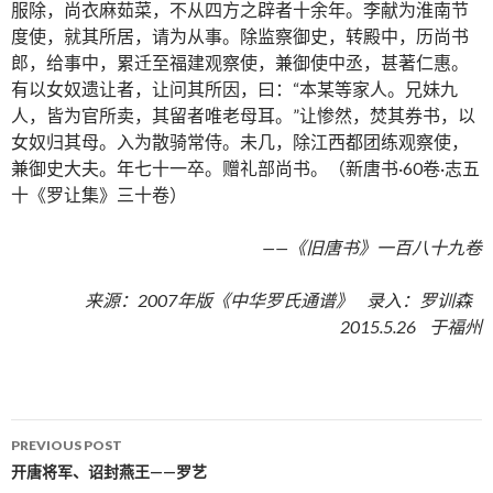
服除，尚衣麻茹菜，不从四方之辟者十余年。李献为淮南节
度使，就其所居，请为从事。除监察御史，转殿中，历尚书
郎，给事中，累迁至福建观察使，兼御使中丞，甚著仁惠。
有以女奴遗让者，让问其所因，曰：“本某等家人。兄妹九
人，皆为官所卖，其留者唯老母耳。”让惨然，焚其券书，以
女奴归其母。入为散骑常侍。未几，除江西都团练观察使，
兼御史大夫。年七十一卒。赠礼部尚书。（新唐书·60卷·志五
十《罗让集》三十卷）
——《旧唐书》一百八十九卷
来源：2007年版《中华罗氏通谱》 录入：罗训森
2015.5.26 于福州
PREVIOUS POST
Post navigation
开唐将军、诏封燕王——罗艺