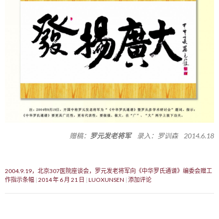
赠稿：
罗元发老将军
录入：罗训森 2014.6.18
2004.9.19，北京307医院座谈会，罗元发老将军向《中华罗氏通谱》编委会赠工
作指示条幅
2014 年 6 月 21 日
LUOXUNSEN
添加评论