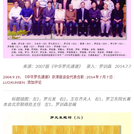
来源：2007版《中华罗氏通谱》 录入：罗训森 2014.7.7
2004.9.19，《中华罗氏通谱》京津座谈会代表合影
2014 年 7 月 7 日
LUOXUNSEN
添加评论
标题插图：左2，罗元发 右2，王在齐夫人 右1，罗卫东院长兼
本会北京联络处主任 左1，罗训森总编