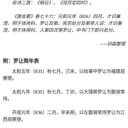
存诗二首：《梢云》，《闰月定四时》。
《唐会要》卷七十六：元和元年（806）四月，才识兼
茂，明于体用科，罗让及第。宪宗处分及第举人诏：才识兼
茂，明于体用科，入第四次等罗让，中书门下即兴处分。
——训森整理
附：罗让简年表
太和五年（831）秋七月，己末，以给事中罗让为福建观
察使。
太和九年（835）秋七月，丁卯，以大理卿罗让为散骑常
侍。
开成元年（836）二月，辛未朔，以左散骑常侍罗让为江
西观察使。