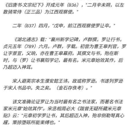
《旧唐书·文宗纪下》开成元年（836），“二月辛未朔，以左
散骑常侍（正三品）为江西观察使。”
二年（837）四月，“戊申，前江西观察使罗让卒。”
《湖北通志》载：“襄州新学记碑，卢群撰，罗让行书，
贞元五年（789）六月。卢群，字载。初尝为曹王皋判官，罗
让字景宣，父珦，亦在曹王皋幕府。其撰文与书，殆在斯
时，与（罗）让书襄阳学记，最有名。米元章始效其作，后
乃超迈入神耳。
宋人避英宗本生濮安懿王讳，故或称罗逊。书遂列罗逊
于宋人书品中。失之矣。（金石存佚考）。”
该文准确论证罗让为当时最有名之书法家，而著名书法
家米元章“始效其作”。宋丞相周必大《跋曾无疑所藏米元章
贴》云：“元章初学罗让书，其后超迈入神，殆非侧勒弩真心
趯，策掠堕砾所能束缚也。”