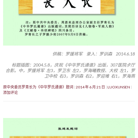
供稿：罗援将军 录入：罗训森 2014.6.18
标题插图：2004.5.8，庆祝《中华罗氏通谱》出版，307医院歺厅
合影。中，罗援将军 左3，罗卫东 左2，罗海曦教授、大校 左1，罗
卫中校 右3，罗训森 右2，罗迎难 右1，罗海燕
原中央委员罗青长为《中华罗氏通谱》题词
2014 年 6 月 21 日
LUOXUNSEN
添加评论