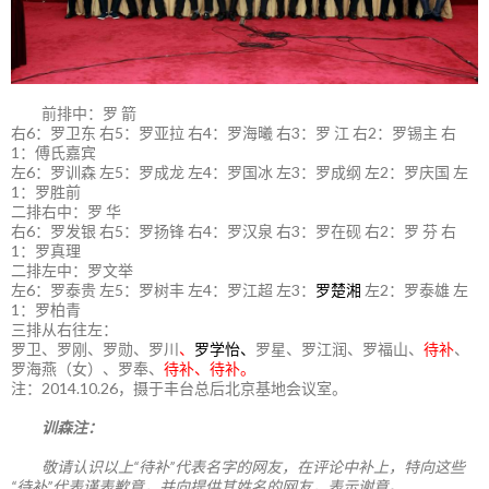
前排中：罗 箭
右6：罗卫东 右5：罗亚拉 右4：罗海曦 右3：罗 江 右2：罗锡主 右
1：傅氏嘉宾
左6：罗训森 左5：罗成龙 左4：罗国冰 左3：罗成纲 左2：罗庆国 左
1：罗胜前
二排右中：罗 华
右6：罗发银 右5：罗扬锋 右4：罗汉泉 右3：罗在砚 右2：罗 芬 右
1：罗真理
二排左中：罗文举
左6：罗泰贵 左5：罗树丰 左4：罗江超 左3：
罗楚湘
左2：罗泰雄 左
1：罗柏青
三排从右往左：
罗卫、罗刚、罗勋、罗川
、
罗学怡、
罗星、罗江润、罗福山、
待补
、
罗海燕（女）、罗奉、
待补、待补。
注：2014.10.26，摄于丰台总后北京基地会议室。
训森注：
敬请认识以上“待补”代表名字的网友，在评论中补上，特向这些
“待补”代表谨表歉意，并向提供其姓名的网友，表示谢意。