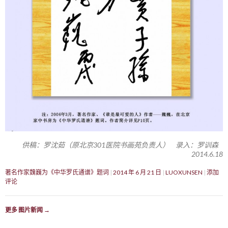
供稿：罗沈茹（原北京301医院书画苑负责人） 录入：罗训森
2014.6.18
著名作家魏巍为《中华罗氏通谱》题词
2014 年 6 月 21 日
LUOXUNSEN
添加
评论
更多 图片新闻
→