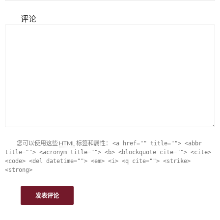
评论
您可以使用这些
HTML
标签和属性：
<a href="" title=""> <abbr
title=""> <acronym title=""> <b> <blockquote cite=""> <cite>
<code> <del datetime=""> <em> <i> <q cite=""> <strike>
<strong>