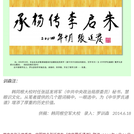
训森注：
韩同根大校时任张廷发将军（中共中央政治局原委员）秘书，慧
眼识文化，从笔者提供的几个题词稿中，一眼选中，为《中华罗氏通
谱》增添了厚重的历史价值。
供稿：韩同根空军大校 录入：罗训森 2014.6.18