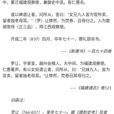
中，累迁福建观察使，兼御史中丞。有仁惠名。
或以婢遗让者，问所从，答曰：“女兄九人皆为官所卖，
留者独老母耳。”（罗）让惨然，为焚券，召母归之。入为散
骑常侍（正三品），拜江西观察使。
开成二年（837）四月，卒年七十一，赠礼部尚书。
——《新唐书》一百九十四卷
罗让，字景宣，越州会稽人。大中间，为福建观察使。
仁惠著声，有以女奴遗让者，问所从，曰：“兄妹九人，皆为
官卖，留者独老母耳。”让惨然，焚卷召其母归之。
——《福建通志》卷121
训森注：
罗让（766-837），享年七十一。据《唐刺史考》及查