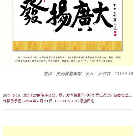
赠稿：
罗元发老将军
录入：罗训森 2014.6.18
2004.9.19，北京307医院座谈会，罗元发老将军向《中华罗氏通谱》编委会赠工
作指示条幅
2014 年 6 月 21 日
LUOXUNSEN
添加评论