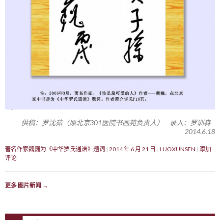
供稿：罗沈茹（原北京301医院书画苑负责人） 录入：罗训森
2014.6.18
著名作家魏巍为《中华罗氏通谱》题词
2014 年 6 月 21 日
LUOXUNSEN
添加
评论
更多 图片新闻
→