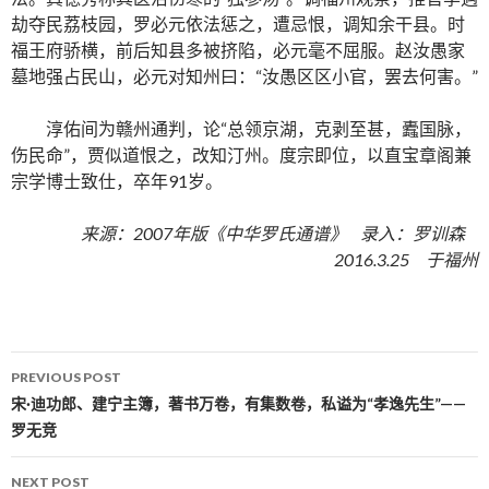
劫夺民荔枝园，罗必元依法惩之，遭忌恨，调知余干县。时
福王府骄横，前后知县多被挤陷，必元毫不屈服。赵汝愚家
墓地强占民山，必元对知州曰：“汝愚区区小官，罢去何害。”
淳佑间为赣州通判，论“总领京湖，克剥至甚，蠹国脉，
伤民命”，贾似道恨之，改知汀州。度宗即位，以直宝章阁兼
宗学博士致仕，卒年91岁。
来源：2007年版《中华罗氏通谱》 录入：罗训森
2016.3.25 于福州
PREVIOUS POST
Post navigation
宋·迪功郎、建宁主簿，著书万卷，有集数卷，私谥为“孝逸先生”——
罗无竞
NEXT POST