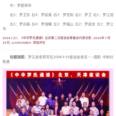
中：罗箭将军
右5：罗卫东 右4：罗延禹 右3：罗克和 右2：罗卫 右1：罗江润
左5：罗训森 左4：罗海曦 左3：罗福山 左2：罗成龙 左1：罗江
华
2014.7.27，《中华罗氏通谱》北京第二次座谈会筹备会代表合影
2014 年 7 月
29 日
LUOXUNSEN
添加评论
标题插图：
罗元发老将军在2004.9.19座谈会发言——摄影 中新社
陈勇