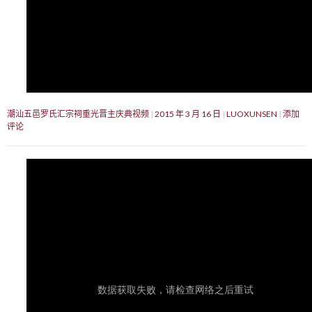
潮汕五邑罗氏汇宗祠重光晋主庆典视频
2015 年 3 月 16 日
LUOXUNSEN
添加
评论