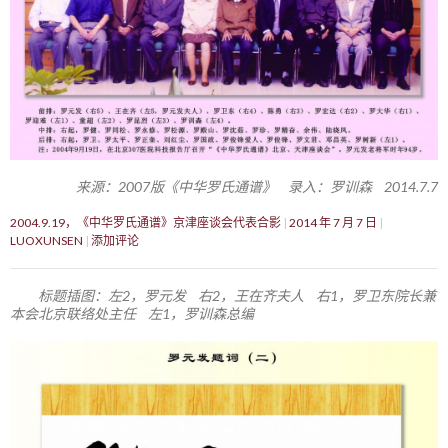
来源：2007版《中华罗氏通谱》 录入：罗训森 2014.7.7
2004.9.19，《中华罗氏通谱》京津座谈会代表合影
2014 年 7 月 7 日
LUOXUNSEN
添加评论
标题插图：左2，罗元发 右2，王在齐夫人 右1，罗卫东院长兼
本会北京联络处主任 左1，罗训森总编