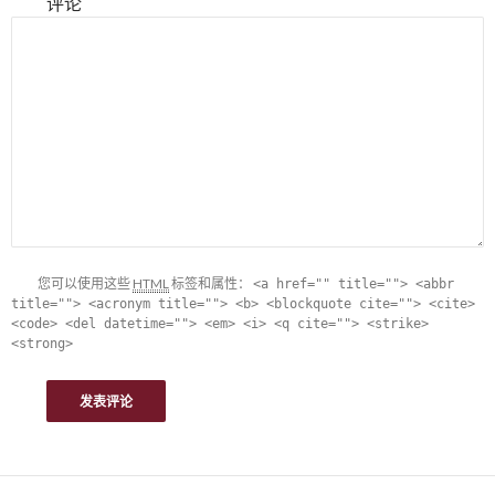
评论
您可以使用这些
HTML
标签和属性：
<a href="" title=""> <abbr
title=""> <acronym title=""> <b> <blockquote cite=""> <cite>
<code> <del datetime=""> <em> <i> <q cite=""> <strike>
<strong>