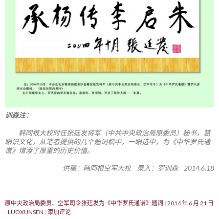
训森注：
韩同根大校时任张廷发将军（中共中央政治局原委员）秘书，慧
眼识文化，从笔者提供的几个题词稿中，一眼选中，为《中华罗氏通
谱》增添了厚重的历史价值。
供稿：韩同根空军大校 录入：罗训森 2014.6.18
原中央政治局委员、空军司令张廷发为《中华罗氏通谱》题词
2014 年 6 月 21 日
LUOXUNSEN
添加评论