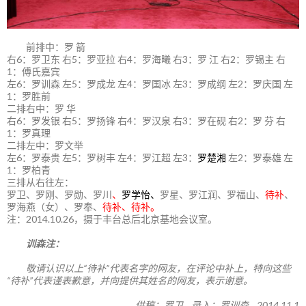
前排中：罗 箭
右6：罗卫东 右5：罗亚拉 右4：罗海曦 右3：罗 江 右2：罗锡主 右
1：傅氏嘉宾
左6：罗训森 左5：罗成龙 左4：罗国冰 左3：罗成纲 左2：罗庆国 左
1：罗胜前
二排右中：罗 华
右6：罗发银 右5：罗扬锋 右4：罗汉泉 右3：罗在砚 右2：罗 芬 右
1：罗真理
二排左中：罗文举
左6：罗泰贵 左5：罗树丰 左4：罗江超 左3：
罗楚湘
左2：罗泰雄 左
1：罗柏青
三排从右往左：
罗卫、罗刚、罗勋、罗川
、
罗学怡、
罗星、罗江润、罗福山、
待补
、
罗海燕（女）、罗奉、
待补、待补。
注：2014.10.26，摄于丰台总后北京基地会议室。
训森注：
敬请认识以上“待补”代表名字的网友，在评论中补上，特向这些
“待补”代表谨表歉意，并向提供其姓名的网友，表示谢意。
供稿：罗卫 录入：罗训森 2014.11.1