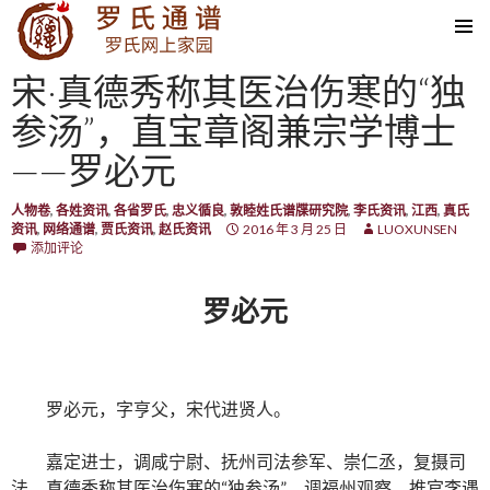
SKIP TO CONTENT
宋·真德秀称其医治伤寒的“独
参汤”，直宝章阁兼宗学博士
——罗必元
人物卷
,
各姓资讯
,
各省罗氏
,
忠义循良
,
敦睦姓氏谱牒研究院
,
李氏资讯
,
江西
,
真氏
资讯
,
网络通谱
,
贾氏资讯
,
赵氏资讯
2016 年 3 月 25 日
LUOXUNSEN
添加评论
罗必元
罗必元，字亨父，宋代进贤人。
嘉定进士，调咸宁尉、抚州司法参军、崇仁丞，复摄司
法。真德秀称其医治伤寒的“独参汤”。调福州观察，推官李遇