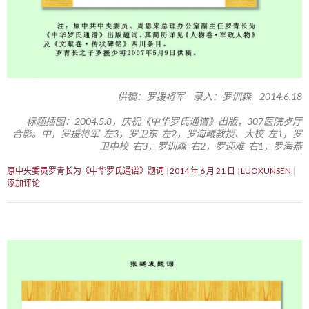
供稿：罗援将军 录入：罗训森 2014.6.18
标题插图：2004.5.8，庆祝《中华罗氏通谱》出版，307医院歺厅
合影。中，罗援将军 左3，罗卫东 左2，罗海曦教授、大校 左1，罗
卫中校 右3，罗训森 右2，罗迎难 右1，罗海燕
原中央委员罗青长为《中华罗氏通谱》题词
2014 年 6 月 21 日
LUOXUNSEN
添加评论