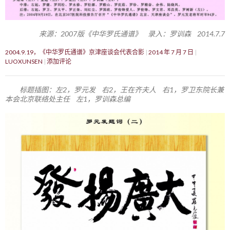
来源：2007版《中华罗氏通谱》 录入：罗训森 2014.7.7
2004.9.19，《中华罗氏通谱》京津座谈会代表合影
2014 年 7 月 7 日
LUOXUNSEN
添加评论
标题插图：左2，罗元发 右2，王在齐夫人 右1，罗卫东院长兼
本会北京联络处主任 左1，罗训森总编