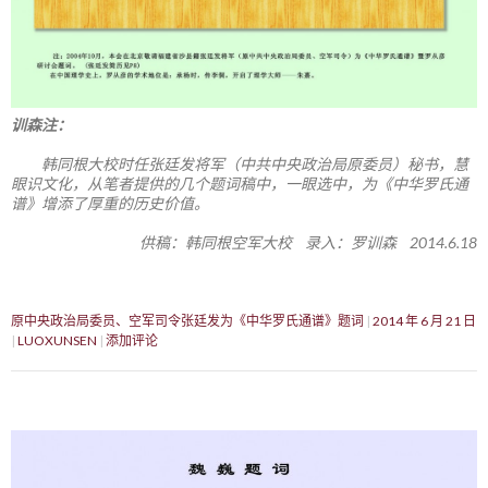
训森注：
韩同根大校时任张廷发将军（中共中央政治局原委员）秘书，慧
眼识文化，从笔者提供的几个题词稿中，一眼选中，为《中华罗氏通
谱》增添了厚重的历史价值。
供稿：韩同根空军大校 录入：罗训森 2014.6.18
原中央政治局委员、空军司令张廷发为《中华罗氏通谱》题词
2014 年 6 月 21 日
LUOXUNSEN
添加评论