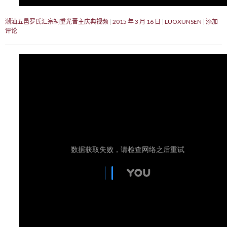
潮汕五邑罗氏汇宗祠重光晋主庆典视频
2015 年 3 月 16 日
LUOXUNSEN
添加
评论