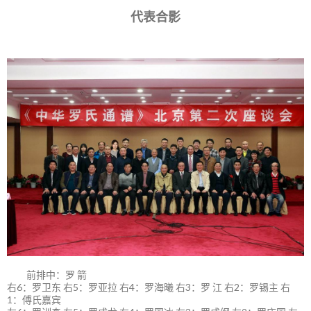
代表合影
前排中：罗 箭
右6：罗卫东 右5：罗亚拉 右4：罗海曦 右3：罗 江 右2：罗锡主 右
1：傅氏嘉宾