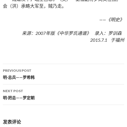
会（洪）承畴大军至，贼乃走。
——《明史》
来源：2007年版《中华罗氏通谱》 录入：罗训森
2015.7.1 于福州
PREVIOUS POST
Post navigation
明·总兵——罗希韩
NEXT POST
明·把总——罗定朝
发表评论