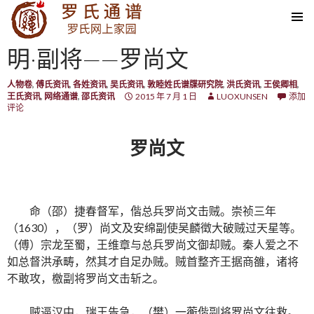
SKIP TO CONTENT
明·副将——罗尚文
人物卷
,
傅氏资讯
,
各姓资讯
,
吴氏资讯
,
敦睦姓氏谱牒研究院
,
洪氏资讯
,
王侯卿相
,
王氏资讯
,
网络通谱
,
邵氏资讯
2015 年 7 月 1 日
LUOXUNSEN
添加
评论
罗尚文
命（邵）捷春督军，偕总兵罗尚文击贼。崇祯三年
（1630），（罗）尚文及安绵副使吴麟徵大破贼过天星等。
（傅）宗龙至蜀，王维章与总兵罗尚文御却贼。秦人爱之不
如总督洪承畴，然其才自足办贼。贼首整齐王据商雒，诸将
不敢攻，檄副将罗尚文击斩之。
贼逼汉中，瑞王告急，（樊）一蘅偕副将罗尚文往救。