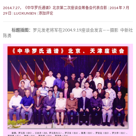
2014.7.27，《中华罗氏通谱》北京第二次座谈会筹备会代表合影
2014 年 7 月
29 日
LUOXUNSEN
添加评论
标题插图：
罗元发老将军在2004.9.19座谈会发言——摄影 中新社
陈勇