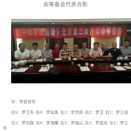
会筹备会代表合影
中：罗箭将军
右5：罗卫东 右4：罗延禹 右3：罗克和 右2：罗卫 右1：罗江润
左5：罗训森 左4：罗海曦 左3：罗福山 左2：罗成龙 左1：罗江
华