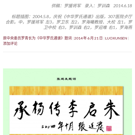
供稿：罗援将军 录入：罗训森 2014.6.18
标题插图：2004.5.8，庆祝《中华罗氏通谱》出版，307医院歺厅
合影。中，罗援将军 左3，罗卫东 左2，罗海曦教授、大校 左1，罗
卫中校 右3，罗训森 右2，罗迎难 右1，罗海燕
原中央委员罗青长为《中华罗氏通谱》题词
2014 年 6 月 21 日
LUOXUNSEN
添加评论