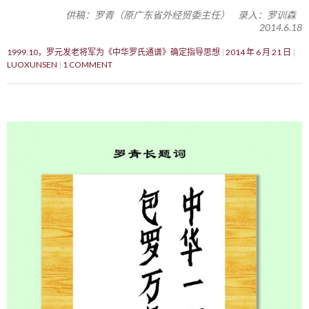
供稿：罗青（原广东省外经贸委主任） 录入：罗训森
2014.6.18
1999.10，罗元发老将军为《中华罗氏通谱》确定指导思想
2014 年 6 月 21 日
LUOXUNSEN
1 COMMENT