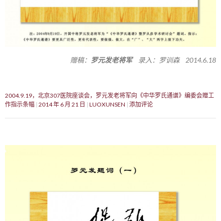
赠稿：
罗元发老将军
录入：罗训森 2014.6.18
2004.9.19，北京307医院座谈会，罗元发老将军向《中华罗氏通谱》编委会赠工
作指示条幅
2014 年 6 月 21 日
LUOXUNSEN
添加评论