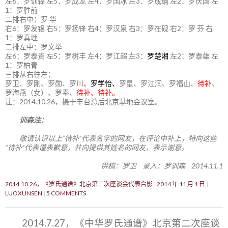
左6：罗训森 左5：罗成龙 左4：罗国冰 左3：罗成纲 左2：罗庆国 左
1：罗胜前
二排右中：罗 华
右6：罗发银 右5：罗扬锋 右4：罗汉泉 右3：罗在砚 右2：罗 芬 右
1：罗真理
二排左中：罗文举
左6：罗泰贵 左5：罗树丰 左4：罗江超 左3：
罗楚湘
左2：罗泰雄 左
1：罗柏青
三排从右往左：
罗卫、罗刚、罗勋、罗川
、
罗学怡、
罗星、罗江润、罗福山、
待补
、
罗海燕（女）、罗奉、
待补、待补。
注：2014.10.26，摄于丰台总后北京基地会议室。
训森注：
敬请认识以上“待补”代表名字的网友，在评论中补上，特向这些
“待补”代表谨表歉意，并向提供其姓名的网友，表示谢意。
供稿：罗卫 录入：罗训森 2014.11.1
2014.10.26，《罗氏通谱》北京第二次座谈会代表合影
2014 年 11 月 1 日
LUOXUNSEN
5 COMMENTS
2014.7.27，《中华罗氏通谱》北京第二次座谈