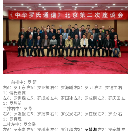
前排中：罗 箭
右6：罗卫东 右5：罗亚拉 右4：罗海曦 右3：罗 江 右2：罗锡主 右
1：傅氏嘉宾
左6：罗训森 左5：罗成龙 左4：罗国冰 左3：罗成纲 左2：罗庆国 左
1：罗胜前
二排右中：罗 华
右6：罗发银 右5：罗扬锋 右4：罗汉泉 右3：罗在砚 右2：罗 芬 右
1：罗真理
二排左中：罗文举
左6：罗泰贵 左5：罗树丰 左4：罗江超 左3：
罗楚湘
左2：罗泰雄 左