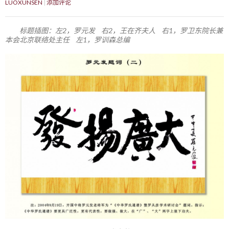
LUOXUNSEN
添加评论
标题插图：左2，罗元发 右2，王在齐夫人 右1，罗卫东院长兼
本会北京联络处主任 左1，罗训森总编