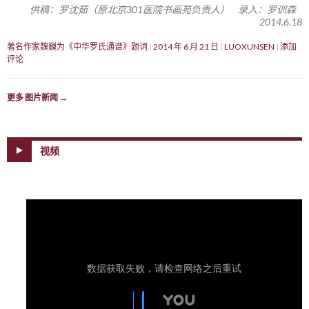
供稿：罗沈茹（原北京301医院书画苑负责人） 录入：罗训森
2014.6.18
著名作家魏巍为《中华罗氏通谱》题词
2014 年 6 月 21 日
LUOXUNSEN
添加
评论
更多 图片新闻
→
视频