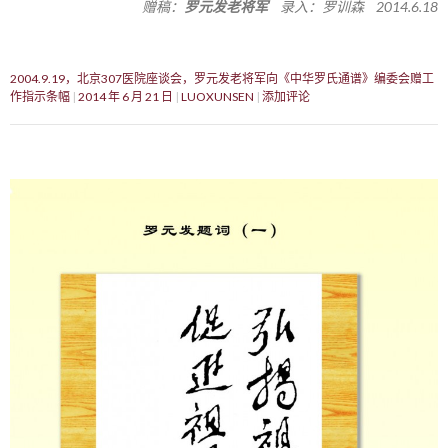
赠稿：
罗元发老将军
录入：罗训森 2014.6.18
2004.9.19，北京307医院座谈会，罗元发老将军向《中华罗氏通谱》编委会赠工
作指示条幅
2014 年 6 月 21 日
LUOXUNSEN
添加评论