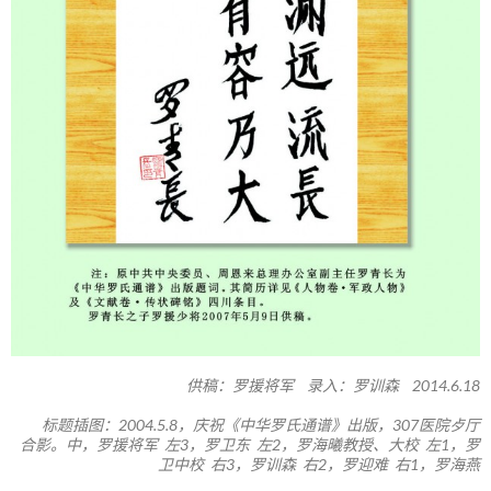
供稿：罗援将军 录入：罗训森 2014.6.18
标题插图：2004.5.8，庆祝《中华罗氏通谱》出版，307医院歺厅
合影。中，罗援将军 左3，罗卫东 左2，罗海曦教授、大校 左1，罗
卫中校 右3，罗训森 右2，罗迎难 右1，罗海燕