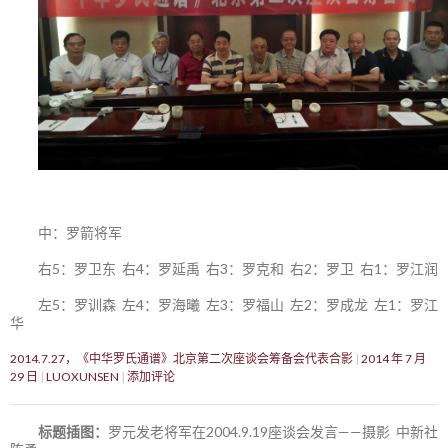
中：罗箭将军
右5：罗卫东 右4：罗延禹 右3：罗克和 右2：罗卫 右1：罗江润
左5：罗训森 左4：罗海曦 左3：罗福山 左2：罗成龙 左1：罗江
华
2014.7.27，《中华罗氏通谱》北京第二次座谈会筹备会代表合影
2014 年 7 月
29 日
LUOXUNSEN
添加评论
标题插图：
罗元发老将军在2004.9.19座谈会发言——摄影 中新社