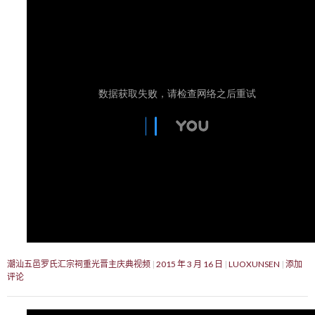
潮汕五邑罗氏汇宗祠重光晋主庆典视频
2015 年 3 月 16 日
LUOXUNSEN
添加
评论