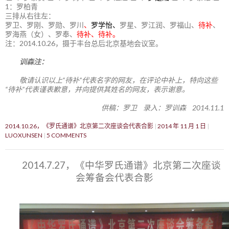
1：罗柏青
三排从右往左：
罗卫、罗刚、罗勋、罗川
、
罗学怡、
罗星、罗江润、罗福山、
待补
、
罗海燕（女）、罗奉、
待补、待补。
注：2014.10.26，摄于丰台总后北京基地会议室。
训森注：
敬请认识以上“待补”代表名字的网友，在评论中补上，特向这些
“待补”代表谨表歉意，并向提供其姓名的网友，表示谢意。
供稿：罗卫 录入：罗训森 2014.11.1
2014.10.26，《罗氏通谱》北京第二次座谈会代表合影
2014 年 11 月 1 日
LUOXUNSEN
5 COMMENTS
2014.7.27，《中华罗氏通谱》北京第二次座谈
会筹备会代表合影