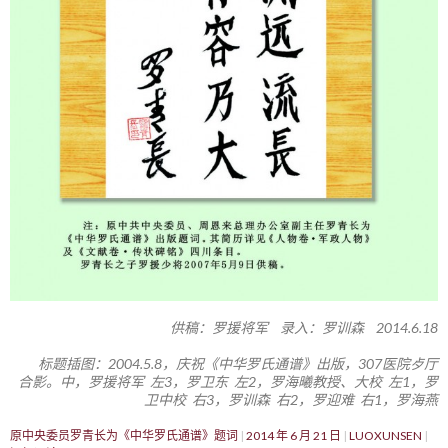
供稿：罗援将军 录入：罗训森 2014.6.18
标题插图：2004.5.8，庆祝《中华罗氏通谱》出版，307医院歺厅
合影。中，罗援将军 左3，罗卫东 左2，罗海曦教授、大校 左1，罗
卫中校 右3，罗训森 右2，罗迎难 右1，罗海燕
原中央委员罗青长为《中华罗氏通谱》题词
2014 年 6 月 21 日
LUOXUNSEN