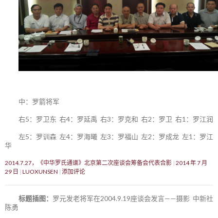
中：罗箭将军
右5：罗卫东 右4：罗延禹 右3：罗克和 右2：罗卫 右1：罗江润
左5：罗训森 左4：罗海曦 左3：罗福山 左2：罗成龙 左1：罗江
华
2014.7.27，《中华罗氏通谱》北京第二次座谈会筹备会代表合影
2014 年 7 月
29 日
LUOXUNSEN
添加评论
标题插图：
罗元发老将军在2004.9.19座谈会发言——摄影 中新社
陈勇