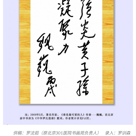
供稿：罗沈茹（原北京301医院书画苑负责人） 录入：罗训森