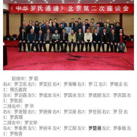
前排中：罗 箭
右6：罗卫东 右5：罗亚拉 右4：罗海曦 右3：罗 江 右2：罗锡主 右
1：傅氏嘉宾
左6：罗训森 左5：罗成龙 左4：罗国冰 左3：罗成纲 左2：罗庆国 左
1：罗胜前
二排右中：罗 华
右6：罗发银 右5：罗扬锋 右4：罗汉泉 右3：罗在砚 右2：罗 芬 右
1：罗真理
二排左中：罗文举
左6：罗泰贵 左5：罗树丰 左4：罗江超 左3：
罗楚湘
左2：罗泰雄 左
1：罗柏青