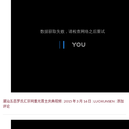
潮汕五邑罗氏汇宗祠重光晋主庆典视频
2015 年 3 月 16 日
LUOXUNSEN
添加
评论