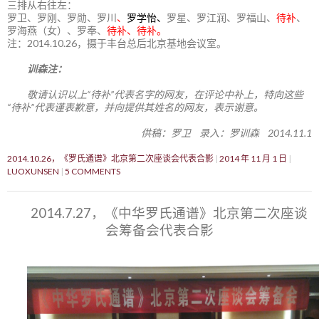
三排从右往左：
罗卫、罗刚、罗勋、罗川
、
罗学怡、
罗星、罗江润、罗福山、
待补
、
罗海燕（女）、罗奉、
待补、待补。
注：2014.10.26，摄于丰台总后北京基地会议室。
训森注：
敬请认识以上“待补”代表名字的网友，在评论中补上，特向这些
“待补”代表谨表歉意，并向提供其姓名的网友，表示谢意。
供稿：罗卫 录入：罗训森 2014.11.1
2014.10.26，《罗氏通谱》北京第二次座谈会代表合影
2014 年 11 月 1 日
LUOXUNSEN
5 COMMENTS
2014.7.27，《中华罗氏通谱》北京第二次座谈
会筹备会代表合影