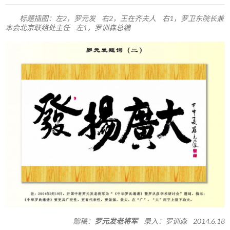
标题插图：左2，罗元发 右2，王在齐夫人 右1，罗卫东院长兼
本会北京联络处主任 左1，罗训森总编
赠稿：
罗元发老将军
录入：罗训森 2014.6.18