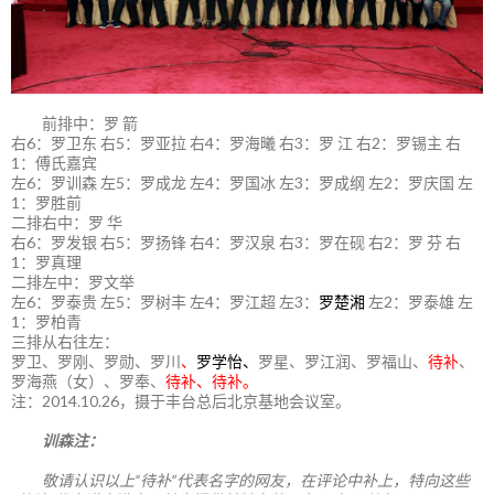
前排中：罗 箭
右6：罗卫东 右5：罗亚拉 右4：罗海曦 右3：罗 江 右2：罗锡主 右
1：傅氏嘉宾
左6：罗训森 左5：罗成龙 左4：罗国冰 左3：罗成纲 左2：罗庆国 左
1：罗胜前
二排右中：罗 华
右6：罗发银 右5：罗扬锋 右4：罗汉泉 右3：罗在砚 右2：罗 芬 右
1：罗真理
二排左中：罗文举
左6：罗泰贵 左5：罗树丰 左4：罗江超 左3：
罗楚湘
左2：罗泰雄 左
1：罗柏青
三排从右往左：
罗卫、罗刚、罗勋、罗川
、
罗学怡、
罗星、罗江润、罗福山、
待补
、
罗海燕（女）、罗奉、
待补、待补。
注：2014.10.26，摄于丰台总后北京基地会议室。
训森注：
敬请认识以上“待补”代表名字的网友，在评论中补上，特向这些