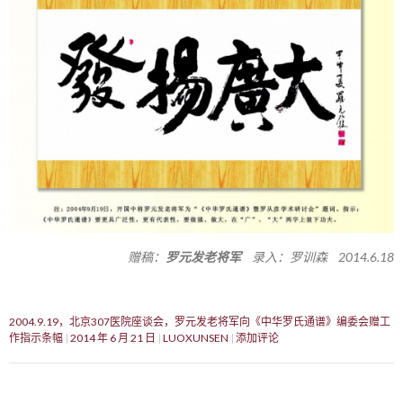
赠稿：
罗元发老将军
录入：罗训森 2014.6.18
2004.9.19，北京307医院座谈会，罗元发老将军向《中华罗氏通谱》编委会赠工
作指示条幅
2014 年 6 月 21 日
LUOXUNSEN
添加评论