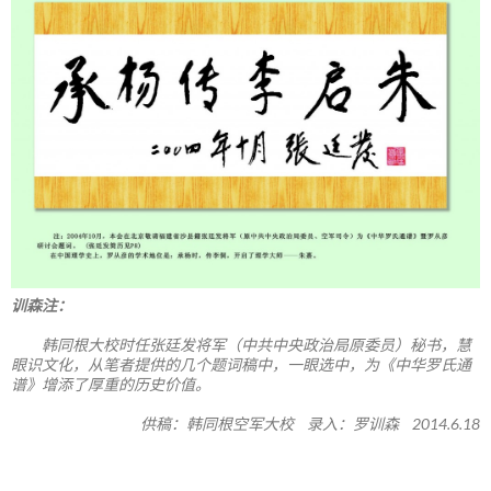
训森注：
韩同根大校时任张廷发将军（中共中央政治局原委员）秘书，慧
眼识文化，从笔者提供的几个题词稿中，一眼选中，为《中华罗氏通
谱》增添了厚重的历史价值。
供稿：韩同根空军大校 录入：罗训森 2014.6.18