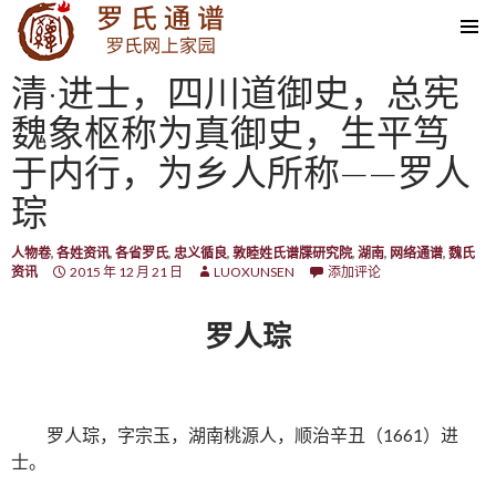
SKIP TO CONTENT
清·进士，四川道御史，总宪
魏象枢称为真御史，生平笃
于内行，为乡人所称——罗人
琮
人物卷
,
各姓资讯
,
各省罗氏
,
忠义循良
,
敦睦姓氏谱牒研究院
,
湖南
,
网络通谱
,
魏氏
资讯
2015 年 12 月 21 日
LUOXUNSEN
添加评论
罗人琮
罗人琮，字宗玉，湖南桃源人，顺治辛丑（1661）进
士。