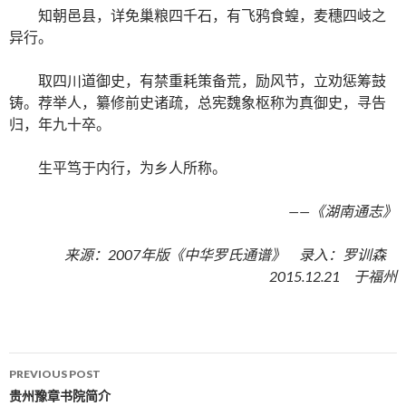
知朝邑县，详免巢粮四千石，有飞鸦食蝗，麦穗四岐之
异行。
取四川道御史，有禁重耗策备荒，励风节，立劝惩筹鼓
铸。荐举人，纂修前史诸疏，总宪魏象枢称为真御史，寻告
归，年九十卒。
生平笃于内行，为乡人所称。
——《湖南通志》
来源：2007年版《中华罗氏通谱》 录入：罗训森
2015.12.21 于福州
PREVIOUS POST
Post navigation
贵州豫章书院简介