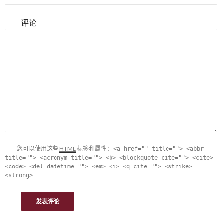
评论
您可以使用这些
HTML
标签和属性：
<a href="" title=""> <abbr
title=""> <acronym title=""> <b> <blockquote cite=""> <cite>
<code> <del datetime=""> <em> <i> <q cite=""> <strike>
<strong>