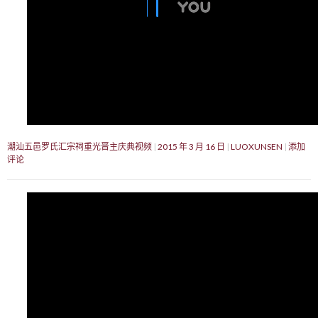
潮汕五邑罗氏汇宗祠重光晋主庆典视频
2015 年 3 月 16 日
LUOXUNSEN
添加
评论