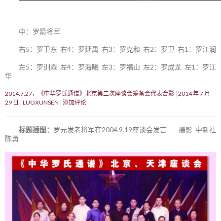
中：罗箭将军
右5：罗卫东 右4：罗延禹 右3：罗克和 右2：罗卫 右1：罗江润
左5：罗训森 左4：罗海曦 左3：罗福山 左2：罗成龙 左1：罗江
华
2014.7.27，《中华罗氏通谱》北京第二次座谈会筹备会代表合影
2014 年 7 月
29 日
LUOXUNSEN
添加评论
标题插图：
罗元发老将军在2004.9.19座谈会发言——摄影 中新社
陈勇