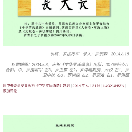
供稿：罗援将军 录入：罗训森 2014.6.18
标题插图：2004.5.8，庆祝《中华罗氏通谱》出版，307医院歺厅
合影。中，罗援将军 左3，罗卫东 左2，罗海曦教授、大校 左1，罗
卫中校 右3，罗训森 右2，罗迎难 右1，罗海燕
原中央委员罗青长为《中华罗氏通谱》题词
2014 年 6 月 21 日
LUOXUNSEN
添加评论