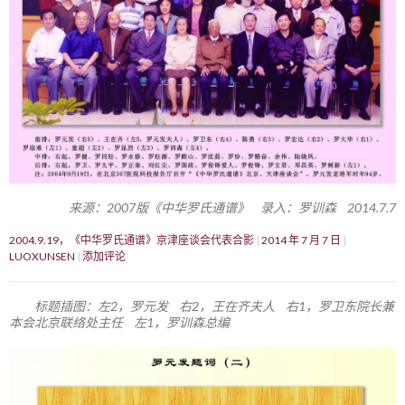
来源：2007版《中华罗氏通谱》 录入：罗训森 2014.7.7
2004.9.19，《中华罗氏通谱》京津座谈会代表合影
2014 年 7 月 7 日
LUOXUNSEN
添加评论
标题插图：左2，罗元发 右2，王在齐夫人 右1，罗卫东院长兼
本会北京联络处主任 左1，罗训森总编