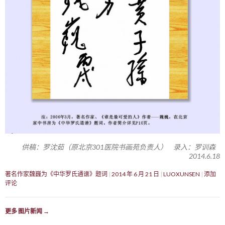
供稿：罗沈茹（原北京301医院书画苑负责人） 录入：罗训森
2014.6.18
著名作家魏巍为《中华罗氏通谱》题词
2014 年 6 月 21 日
LUOXUNSEN
添加
评论
更多 图片新闻
→