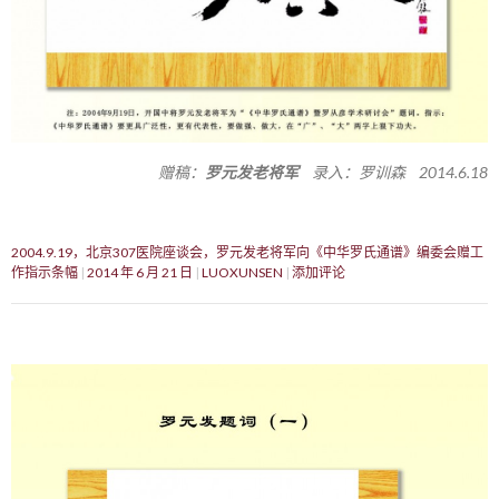
赠稿：
罗元发老将军
录入：罗训森 2014.6.18
2004.9.19，北京307医院座谈会，罗元发老将军向《中华罗氏通谱》编委会赠工
作指示条幅
2014 年 6 月 21 日
LUOXUNSEN
添加评论