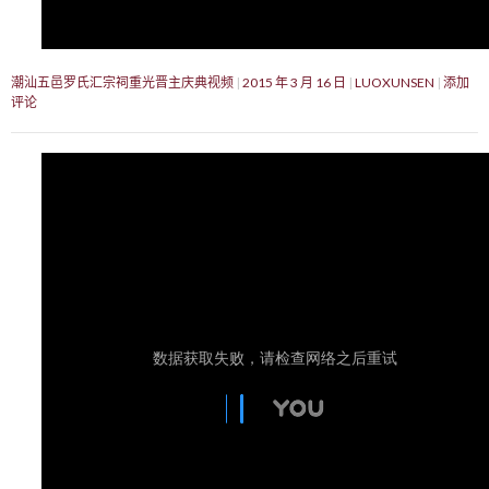
潮汕五邑罗氏汇宗祠重光晋主庆典视频
2015 年 3 月 16 日
LUOXUNSEN
添加
评论