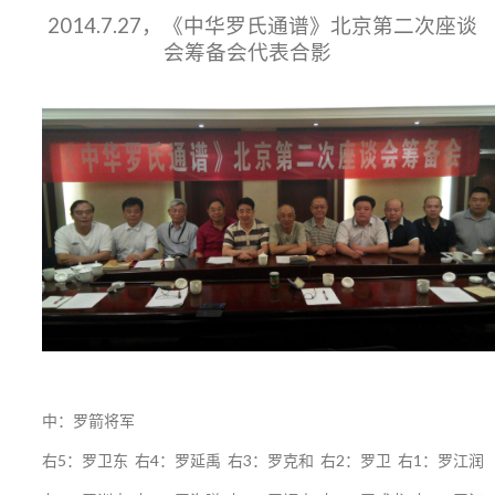
2014.7.27，《中华罗氏通谱》北京第二次座谈
会筹备会代表合影
中：罗箭将军
右5：罗卫东 右4：罗延禹 右3：罗克和 右2：罗卫 右1：罗江润