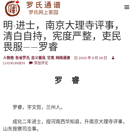
SKIP TO CONTENT
明·进士，南京大理寺评事，
清白自持，宪度严整，吏民
畏服——罗睿
人物卷
,
各省罗氏
,
忠义循良
,
甘肃
,
网络通谱
2015 年 9 月 30 日
LUOXUNSEN
添加评论
罗 睿
罗睿，字文哲，兰州人。
成化二年进士，授河南西华知县，升南京大理寺评事，
山东按察司佥事。