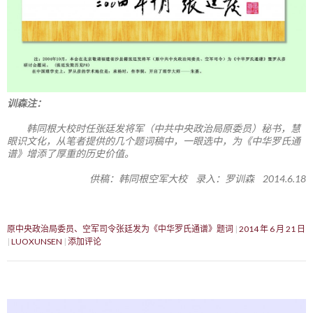
训森注：
韩同根大校时任张廷发将军（中共中央政治局原委员）秘书，慧
眼识文化，从笔者提供的几个题词稿中，一眼选中，为《中华罗氏通
谱》增添了厚重的历史价值。
供稿：韩同根空军大校 录入：罗训森 2014.6.18
原中央政治局委员、空军司令张廷发为《中华罗氏通谱》题词
2014 年 6 月 21 日
LUOXUNSEN
添加评论