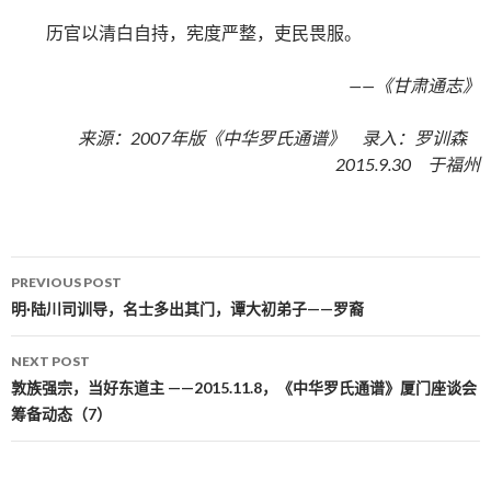
历官以清白自持，宪度严整，吏民畏服。
——《甘肃通志》
来源：2007年版《中华罗氏通谱》 录入：罗训森
2015.9.30 于福州
PREVIOUS POST
Post navigation
明·陆川司训导，名士多出其门，谭大初弟子——罗裔
NEXT POST
敦族强宗，当好东道主 ——2015.11.8，《中华罗氏通谱》厦门座谈会
筹备动态（7）