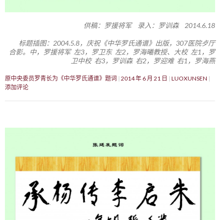
供稿：罗援将军 录入：罗训森 2014.6.18
标题插图：2004.5.8，庆祝《中华罗氏通谱》出版，307医院歺厅
合影。中，罗援将军 左3，罗卫东 左2，罗海曦教授、大校 左1，罗
卫中校 右3，罗训森 右2，罗迎难 右1，罗海燕
原中央委员罗青长为《中华罗氏通谱》题词
2014 年 6 月 21 日
LUOXUNSEN
添加评论