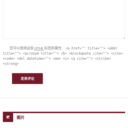
您可以使用这些
HTML
标签和属性：
<a href="" title=""> <abbr
title=""> <acronym title=""> <b> <blockquote cite=""> <cite>
<code> <del datetime=""> <em> <i> <q cite=""> <strike>
<strong>
图片