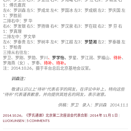
1：傅氏嘉宾
左6：罗训森 左5：罗成龙 左4：罗国冰 左3：罗成纲 左2：罗庆国 左
1：罗胜前
二排右中：罗 华
右6：罗发银 右5：罗扬锋 右4：罗汉泉 右3：罗在砚 右2：罗 芬 右
1：罗真理
二排左中：罗文举
左6：罗泰贵 左5：罗树丰 左4：罗江超 左3：
罗楚湘
左2：罗泰雄 左
1：罗柏青
三排从右往左：
罗卫、罗刚、罗勋、罗川
、
罗学怡、
罗星、罗江润、罗福山、
待补
、
罗海燕（女）、罗奉、
待补、待补。
注：2014.10.26，摄于丰台总后北京基地会议室。
训森注：
敬请认识以上“待补”代表名字的网友，在评论中补上，特向这些
“待补”代表谨表歉意，并向提供其姓名的网友，表示谢意。
供稿：罗卫 录入：罗训森 2014.11.1
2014.10.26，《罗氏通谱》北京第二次座谈会代表合影
2014 年 11 月 1 日
LUOXUNSEN
5 COMMENTS