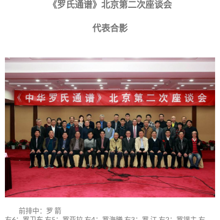
《罗氏通谱》北京第二次座谈会
代表合影
前排中：罗 箭
右6：罗卫东 右5：罗亚拉 右4：罗海曦 右3：罗 江 右2：罗锡主 右