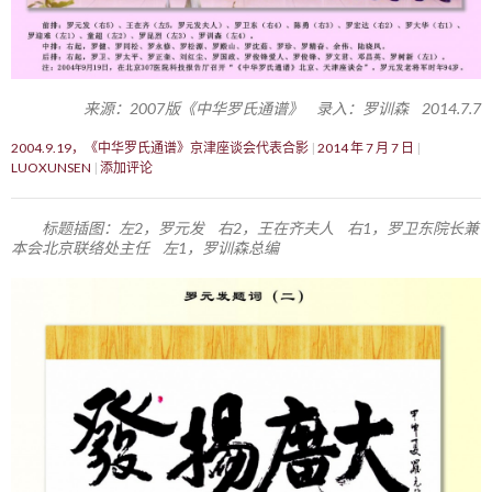
来源：2007版《中华罗氏通谱》 录入：罗训森 2014.7.7
2004.9.19，《中华罗氏通谱》京津座谈会代表合影
2014 年 7 月 7 日
LUOXUNSEN
添加评论
标题插图：左2，罗元发 右2，王在齐夫人 右1，罗卫东院长兼
本会北京联络处主任 左1，罗训森总编