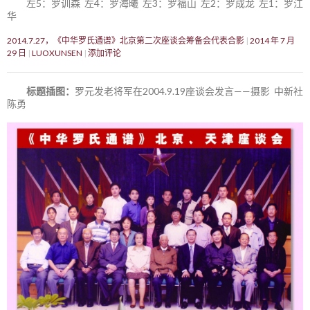
左5：罗训森 左4：罗海曦 左3：罗福山 左2：罗成龙 左1：罗江
华
2014.7.27，《中华罗氏通谱》北京第二次座谈会筹备会代表合影
2014 年 7 月
29 日
LUOXUNSEN
添加评论
标题插图：
罗元发老将军在2004.9.19座谈会发言——摄影 中新社
陈勇