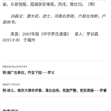
谕，众皆悦服，孤城获安堵焉。丙戌，致仕归。（明）
训森注：谭大初，进士，河南右参政，户部左侍郎，户
部尚书。
来源：2007年版《中华罗氏通谱》 录入：罗训森
2015.9.30 于福州
PREVIOUS POST
Post navigation
明·湖广右参议，忤旨下狱——罗义
NEXT POST
明·进士，南京大理寺评事，清白自持，宪度严整，吏民畏服——罗睿