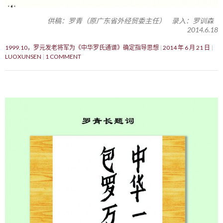
供稿：罗青（原广东省外经贸委主任） 录入：罗训森
2014.6.18
1999.10，罗元发老将军为《中华罗氏通谱》确定指导思想
2014 年 6 月 21 日
LUOXUNSEN
1 COMMENT