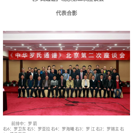
代表合影
前排中：罗 箭
右6：罗卫东 右5：罗亚拉 右4：罗海曦 右3：罗 江 右2：罗锡主 右