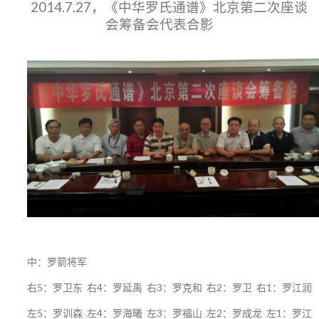
2014.7.27，《中华罗氏通谱》北京第二次座谈
会筹备会代表合影
中：罗箭将军
右5：罗卫东 右4：罗延禹 右3：罗克和 右2：罗卫 右1：罗江润
左5：罗训森 左4：罗海曦 左3：罗福山 左2：罗成龙 左1：罗江