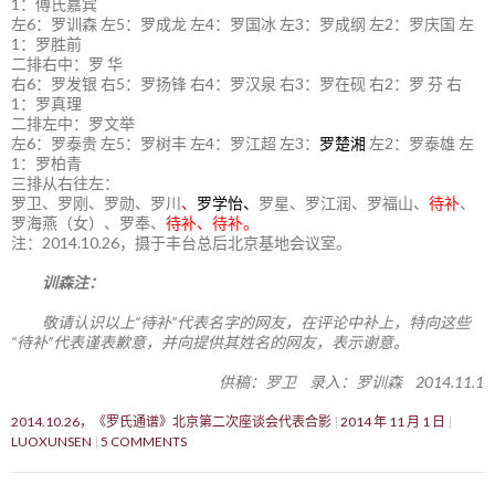
1：傅氏嘉宾
左6：罗训森 左5：罗成龙 左4：罗国冰 左3：罗成纲 左2：罗庆国 左
1：罗胜前
二排右中：罗 华
右6：罗发银 右5：罗扬锋 右4：罗汉泉 右3：罗在砚 右2：罗 芬 右
1：罗真理
二排左中：罗文举
左6：罗泰贵 左5：罗树丰 左4：罗江超 左3：
罗楚湘
左2：罗泰雄 左
1：罗柏青
三排从右往左：
罗卫、罗刚、罗勋、罗川
、
罗学怡、
罗星、罗江润、罗福山、
待补
、
罗海燕（女）、罗奉、
待补、待补。
注：2014.10.26，摄于丰台总后北京基地会议室。
训森注：
敬请认识以上“待补”代表名字的网友，在评论中补上，特向这些
“待补”代表谨表歉意，并向提供其姓名的网友，表示谢意。
供稿：罗卫 录入：罗训森 2014.11.1
2014.10.26，《罗氏通谱》北京第二次座谈会代表合影
2014 年 11 月 1 日
LUOXUNSEN
5 COMMENTS