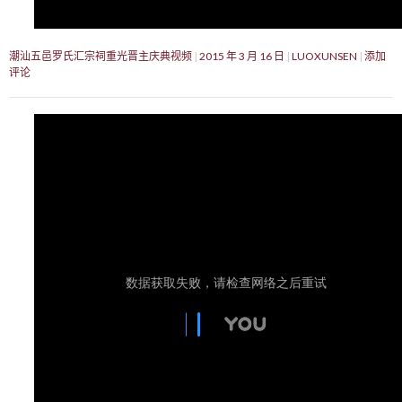
潮汕五邑罗氏汇宗祠重光晋主庆典视频
2015 年 3 月 16 日
LUOXUNSEN
添加
评论