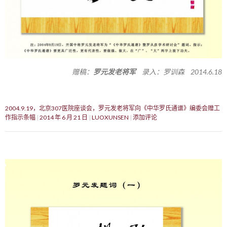
赠稿：
罗元发老将军
录入：罗训森 2014.6.18
2004.9.19，北京307医院座谈会，罗元发老将军向《中华罗氏通谱》编委会赠工
作指示条幅
2014 年 6 月 21 日
LUOXUNSEN
添加评论