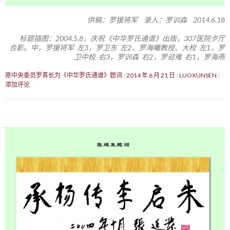
供稿：罗援将军 录入：罗训森 2014.6.18
标题插图：2004.5.8，庆祝《中华罗氏通谱》出版，307医院歺厅
合影。中，罗援将军 左3，罗卫东 左2，罗海曦教授、大校 左1，罗
卫中校 右3，罗训森 右2，罗迎难 右1，罗海燕
原中央委员罗青长为《中华罗氏通谱》题词
2014 年 6 月 21 日
LUOXUNSEN
添加评论