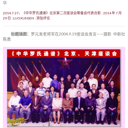
华
2014.7.27，《中华罗氏通谱》北京第二次座谈会筹备会代表合影
2014 年 7 月
29 日
LUOXUNSEN
添加评论
标题插图：
罗元发老将军在2004.9.19座谈会发言——摄影 中新社
陈勇