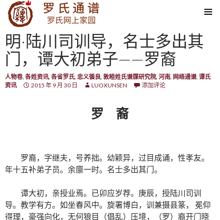
SKIP TO CONTENT
明·陆川司训导，名士多出其
门，谭大初弟子——罗裔
人物卷
,
各姓资讯
,
各省罗氏
,
忠义循良
,
敦睦姓氏谱牒研究院
,
河南
,
网络通谱
,
谭氏
资讯
2015 年 9 月 30 日
LUOXUNSEN
添加评论
罗 裔
罗裔，字继夫，号养拙。幼颖异，过目成诵，性孝友。
年十五补弟子员。余廪一时。名士多出其门。
谭大初，亲授业焉。已卯应岁荐。庚辰，授陆川司训
导。教学有方。如坐春风中。旋署博白，训兼摄县篆， 冕仰
得理，豪强向化，无何狼目（倡乱）压境，（罗）裔开门晓