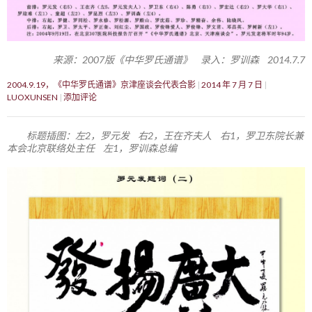
来源：2007版《中华罗氏通谱》 录入：罗训森 2014.7.7
2004.9.19，《中华罗氏通谱》京津座谈会代表合影
2014 年 7 月 7 日
LUOXUNSEN
添加评论
标题插图：左2，罗元发 右2，王在齐夫人 右1，罗卫东院长兼
本会北京联络处主任 左1，罗训森总编