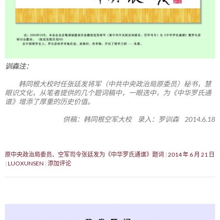
训森注：
韩同根大校时任张廷发将军（中共中央政治局原委员）秘书，慧
眼识文化，从笔者提供的几个题词稿中，一眼选中，为《中华罗氏通
谱》增添了厚重的历史价值。
供稿：韩同根空军大校 录入：罗训森 2014.6.18
原中央政治局委员、空军司令张廷发为《中华罗氏通谱》题词
2014 年 6 月 21 日
LUOXUNSEN
添加评论