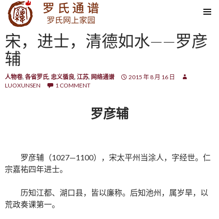
SKIP TO CONTENT
宋，进士，清德如水——罗彦
辅
人物卷
,
各省罗氏
,
忠义循良
,
江苏
,
网络通谱
2015 年 8 月 16 日
LUOXUNSEN
1 COMMENT
罗彦辅
罗彦辅（1027—1100），宋太平州当涂人，字经世。仁
宗嘉祐四年进士。
历知江都、湖口县，皆以廉称。后知池州，属岁旱，以
荒政奏课第一。