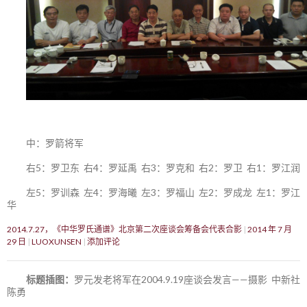
中：罗箭将军
右5：罗卫东 右4：罗延禹 右3：罗克和 右2：罗卫 右1：罗江润
左5：罗训森 左4：罗海曦 左3：罗福山 左2：罗成龙 左1：罗江
华
2014.7.27，《中华罗氏通谱》北京第二次座谈会筹备会代表合影
2014 年 7 月
29 日
LUOXUNSEN
添加评论
标题插图：
罗元发老将军在2004.9.19座谈会发言——摄影 中新社
陈勇