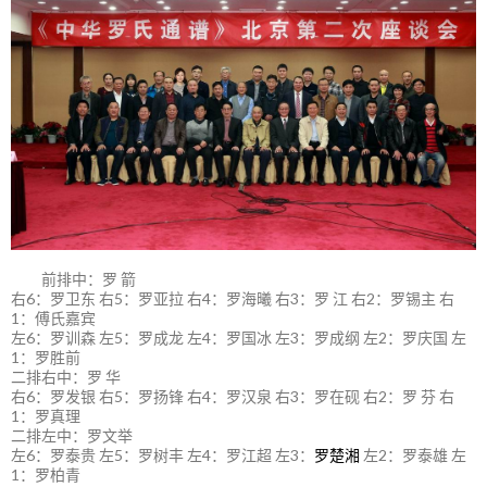
前排中：罗 箭
右6：罗卫东 右5：罗亚拉 右4：罗海曦 右3：罗 江 右2：罗锡主 右
1：傅氏嘉宾
左6：罗训森 左5：罗成龙 左4：罗国冰 左3：罗成纲 左2：罗庆国 左
1：罗胜前
二排右中：罗 华
右6：罗发银 右5：罗扬锋 右4：罗汉泉 右3：罗在砚 右2：罗 芬 右
1：罗真理
二排左中：罗文举
左6：罗泰贵 左5：罗树丰 左4：罗江超 左3：
罗楚湘
左2：罗泰雄 左
1：罗柏青