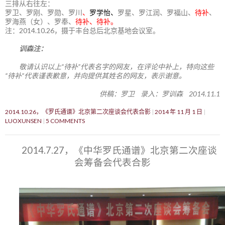
三排从右往左：
罗卫、罗刚、罗勋、罗川
、
罗学怡、
罗星、罗江润、罗福山、
待补
、
罗海燕（女）、罗奉、
待补、待补。
注：2014.10.26，摄于丰台总后北京基地会议室。
训森注：
敬请认识以上“待补”代表名字的网友，在评论中补上，特向这些
“待补”代表谨表歉意，并向提供其姓名的网友，表示谢意。
供稿：罗卫 录入：罗训森 2014.11.1
2014.10.26，《罗氏通谱》北京第二次座谈会代表合影
2014 年 11 月 1 日
LUOXUNSEN
5 COMMENTS
2014.7.27，《中华罗氏通谱》北京第二次座谈
会筹备会代表合影