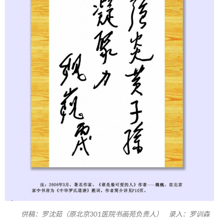
供稿：罗沈茹（原北京301医院书画苑负责人） 录入：罗训森