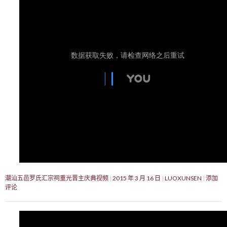
潮汕五邑罗氏汇宗祠重光晋主庆典视频
2015 年 3 月 16 日
LUOXUNSEN
添加
评论