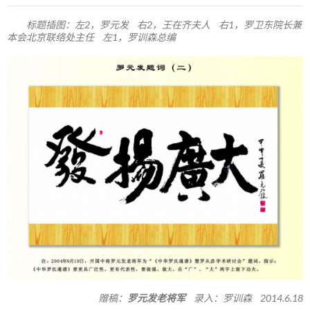
标题插图：左2，罗元发 右2，王在齐夫人 右1，罗卫东院长兼
本会北京联络处主任 左1，罗训森总编
赠稿：
罗元发老将军
录入：罗训森 2014.6.18