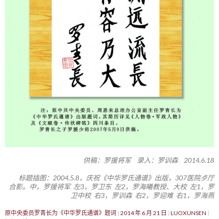
供稿：罗援将军 录入：罗训森 2014.6.18
标题插图：2004.5.8，庆祝《中华罗氏通谱》出版，307医院歺厅
合影。中，罗援将军 左3，罗卫东 左2，罗海曦教授、大校 左1，罗
卫中校 右3，罗训森 右2，罗迎难 右1，罗海燕
原中央委员罗青长为《中华罗氏通谱》题词
2014 年 6 月 21 日
LUOXUNSEN