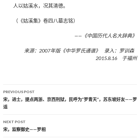
人以姑溪水，况其清德。
（《姑溪集》卷四八墓志铭）
——《中国历代人名大辞典》
来源：2007年版《中华罗氏通谱》 录入：罗训森
2015.8.16 于福州
PREVIOUS POST
Post navigation
宋，进士，提点两浙、京西刑狱，民呼为“罗青天”，苏东坡好友——罗
适
NEXT POST
宋，监察御史——罗相