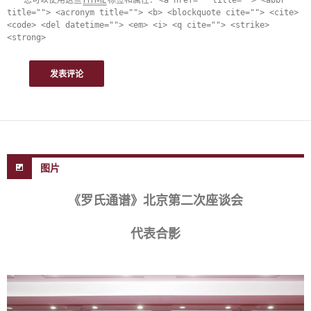
<a href="" title=""> <abbr
title=""> <acronym title=""> <b> <blockquote cite=""> <cite>
<code> <del datetime=""> <em> <i> <q cite=""> <strike>
<strong>
图片
《罗氏通谱》北京第二次座谈会
代表合影