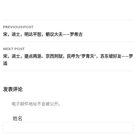
PREVIOUS POST
Post navigation
宋，进士，明达平恕，朝议大夫——罗希古
NEXT POST
宋，进士，提点两浙、京西刑狱，民呼为“罗青天”，苏东坡好友——罗
适
发表评论
电子邮件地址不会被公开。
姓名