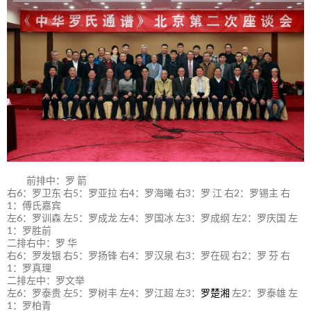
前排中：罗 箭
右6：罗卫东 右5：罗亚拉 右4：罗海曦 右3：罗 江 右2：罗锡主 右
1：傅氏嘉宾
左6：罗训森 左5：罗成龙 左4：罗国冰 左3：罗成纲 左2：罗庆国 左
1：罗胜前
二排右中：罗 华
右6：罗发银 右5：罗扬锋 右4：罗汉泉 右3：罗在砚 右2：罗 芬 右
1：罗真理
二排左中：罗文举
左6：罗泰贵 左5：罗树丰 左4：罗江超 左3：
罗楚湘
左2：罗泰雄 左
1：罗柏青