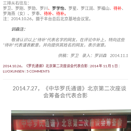
三排从右往左：
罗卫、罗刚、罗勋、罗川
、
罗学怡、
罗星、罗江润、罗福山、
待补
、
罗海燕（女）、罗奉、
待补、待补。
注：2014.10.26，摄于丰台总后北京基地会议室。
训森注：
敬请认识以上“待补”代表名字的网友，在评论中补上，特向这些
“待补”代表谨表歉意，并向提供其姓名的网友，表示谢意。
供稿：罗卫 录入：罗训森 2014.11.1
2014.10.26，《罗氏通谱》北京第二次座谈会代表合影
2014 年 11 月 1 日
LUOXUNSEN
5 COMMENTS
2014.7.27，《中华罗氏通谱》北京第二次座谈
会筹备会代表合影