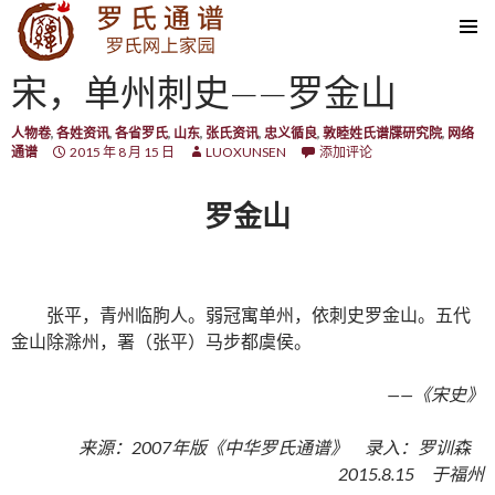
SKIP TO CONTENT
宋，单州刺史——罗金山
人物卷
,
各姓资讯
,
各省罗氏
,
山东
,
张氏资讯
,
忠义循良
,
敦睦姓氏谱牒研究院
,
网络
通谱
2015 年 8 月 15 日
LUOXUNSEN
添加评论
罗金山
张平，青州临朐人。弱冠寓单州，依刺史罗金山。五代
金山除滁州，署（张平）马步都虞侯。
——《宋史》
来源：2007年版《中华罗氏通谱》 录入：罗训森
2015.8.15 于福州