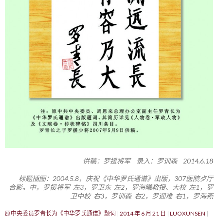
供稿：罗援将军 录入：罗训森 2014.6.18
标题插图：2004.5.8，庆祝《中华罗氏通谱》出版，307医院歺厅
合影。中，罗援将军 左3，罗卫东 左2，罗海曦教授、大校 左1，罗
卫中校 右3，罗训森 右2，罗迎难 右1，罗海燕
原中央委员罗青长为《中华罗氏通谱》题词
2014 年 6 月 21 日
LUOXUNSEN