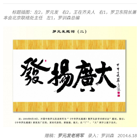
标题插图：左2，罗元发 右2，王在齐夫人 右1，罗卫东院长兼
本会北京联络处主任 左1，罗训森总编
赠稿：
罗元发老将军
录入：罗训森 2014.6.18