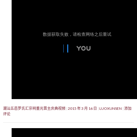
潮汕五邑罗氏汇宗祠重光晋主庆典视频
2015 年 3 月 16 日
LUOXUNSEN
添加
评论