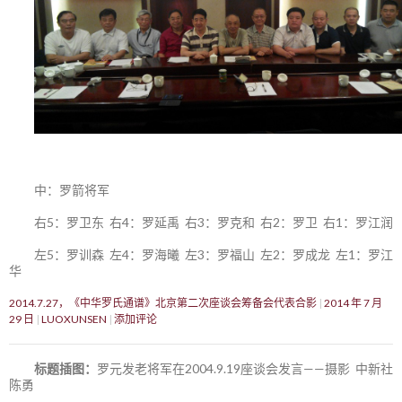
中：罗箭将军
右5：罗卫东 右4：罗延禹 右3：罗克和 右2：罗卫 右1：罗江润
左5：罗训森 左4：罗海曦 左3：罗福山 左2：罗成龙 左1：罗江
华
2014.7.27，《中华罗氏通谱》北京第二次座谈会筹备会代表合影
2014 年 7 月
29 日
LUOXUNSEN
添加评论
标题插图：
罗元发老将军在2004.9.19座谈会发言——摄影 中新社
陈勇