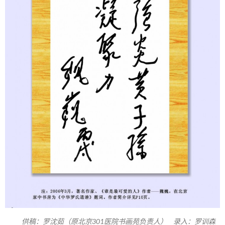
供稿：罗沈茹（原北京301医院书画苑负责人） 录入：罗训森