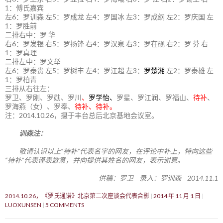
1：傅氏嘉宾
左6：罗训森 左5：罗成龙 左4：罗国冰 左3：罗成纲 左2：罗庆国 左
1：罗胜前
二排右中：罗 华
右6：罗发银 右5：罗扬锋 右4：罗汉泉 右3：罗在砚 右2：罗 芬 右
1：罗真理
二排左中：罗文举
左6：罗泰贵 左5：罗树丰 左4：罗江超 左3：
罗楚湘
左2：罗泰雄 左
1：罗柏青
三排从右往左：
罗卫、罗刚、罗勋、罗川
、
罗学怡、
罗星、罗江润、罗福山、
待补
、
罗海燕（女）、罗奉、
待补、待补。
注：2014.10.26，摄于丰台总后北京基地会议室。
训森注：
敬请认识以上“待补”代表名字的网友，在评论中补上，特向这些
“待补”代表谨表歉意，并向提供其姓名的网友，表示谢意。
供稿：罗卫 录入：罗训森 2014.11.1
2014.10.26，《罗氏通谱》北京第二次座谈会代表合影
2014 年 11 月 1 日
LUOXUNSEN
5 COMMENTS