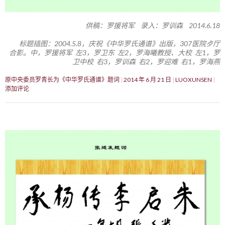
供稿：罗援将军 录入：罗训森 2014.6.18
标题插图：2004.5.8，庆祝《中华罗氏通谱》出版，307医院歺厅
合影。中，罗援将军 左3，罗卫东 左2，罗海曦教授、大校 左1，罗
卫中校 右3，罗训森 右2，罗迎难 右1，罗海燕
原中央委员罗青长为《中华罗氏通谱》题词
2014 年 6 月 21 日
LUOXUNSEN
添加评论