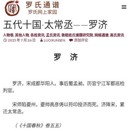
SKIP TO CONTENT
五代十国·太常丞——罗济
人物卷
,
其他人物
,
各姓资讯
,
孟氏资讯
,
敦睦姓氏谱牒研究院
,
网络通谱
,
高氏资讯
2015 年 7 月 26 日
LUOXUNSEN
添加评论
罗 济
罗济，宋成都华阳人。事后蜀孟昶。历官宁江军都巡检
判官。
宋师陷夔州，夔帅高彦俦以符印授济而死。济降宋，累
迁太常丞。
（《十国春秋》卷五五）