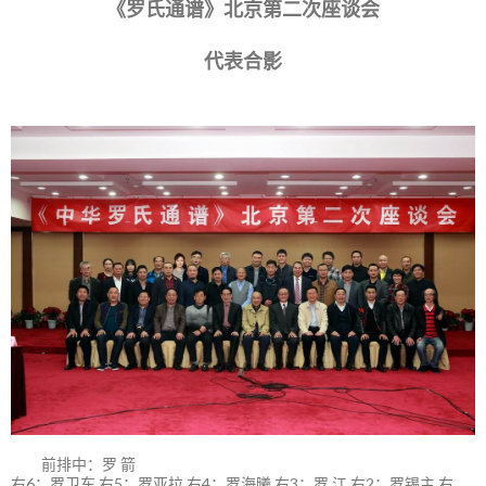
《罗氏通谱》北京第二次座谈会
代表合影
前排中：罗 箭
右6：罗卫东 右5：罗亚拉 右4：罗海曦 右3：罗 江 右2：罗锡主 右