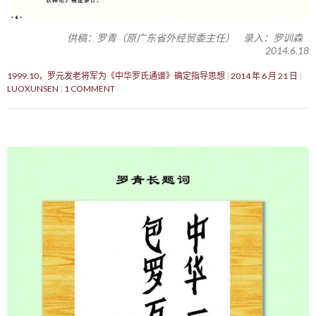
供稿：罗青（原广东省外经贸委主任） 录入：罗训森
2014.6.18
1999.10，罗元发老将军为《中华罗氏通谱》确定指导思想
2014 年 6 月 21 日
LUOXUNSEN
1 COMMENT