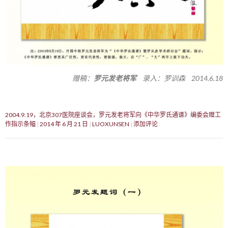
赠稿：
罗元发老将军
录入：罗训森 2014.6.18
2004.9.19，北京307医院座谈会，罗元发老将军向《中华罗氏通谱》编委会赠工
作指示条幅
2014 年 6 月 21 日
LUOXUNSEN
添加评论