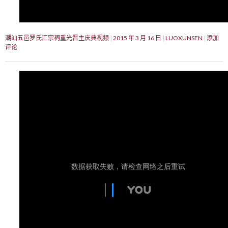
潮汕五邑罗氏汇宗祠重光晋主庆典视频
2015 年 3 月 16 日
LUOXUNSEN
添加
评论