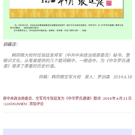
训森注：
韩同根大校时任张廷发将军（中共中央政治局原委员）秘书，慧
眼识文化，从笔者提供的几个题词稿中，一眼选中，为《中华罗氏通
谱》增添了厚重的历史价值。
供稿：韩同根空军大校 录入：罗训森 2014.6.18
原中央政治局委员、空军司令张廷发为《中华罗氏通谱》题词
2014 年 6 月 21 日
LUOXUNSEN
添加评论