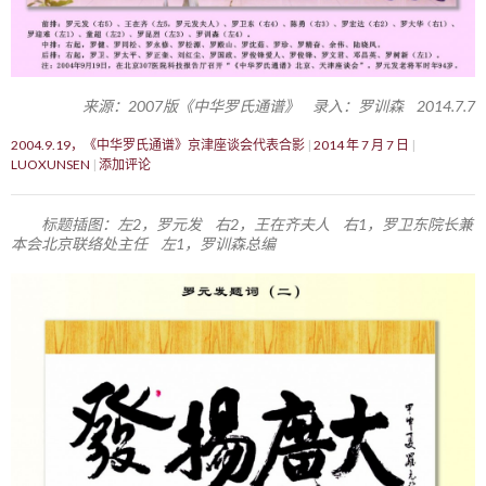
来源：2007版《中华罗氏通谱》 录入：罗训森 2014.7.7
2004.9.19，《中华罗氏通谱》京津座谈会代表合影
2014 年 7 月 7 日
LUOXUNSEN
添加评论
标题插图：左2，罗元发 右2，王在齐夫人 右1，罗卫东院长兼
本会北京联络处主任 左1，罗训森总编