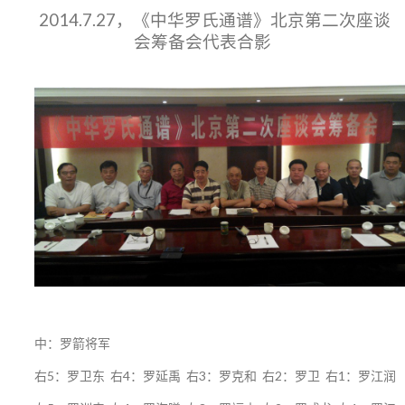
2014.7.27，《中华罗氏通谱》北京第二次座谈
会筹备会代表合影
中：罗箭将军
右5：罗卫东 右4：罗延禹 右3：罗克和 右2：罗卫 右1：罗江润