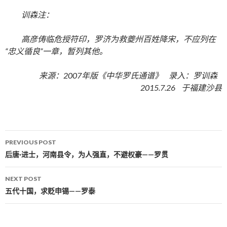
训森注：
高彦俦临危授符印，罗济为救夔州百姓降宋，不应列在
“忠义循良”一章，暂列其他。
来源：2007年版《中华罗氏通谱》 录入：罗训森
2015.7.26 于福建沙县
PREVIOUS POST
Post navigation
后唐·进士，河南县令，为人强直，不避权豪——罗贯
NEXT POST
五代十国，求贬申锡——罗泰