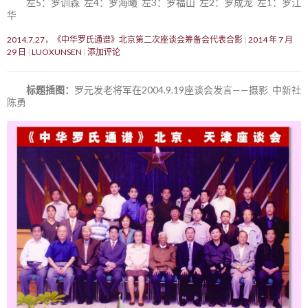
左5：罗训森 左4：罗海曦 左3：罗福山 左2：罗成龙 左1：罗江
华
2014.7.27，《中华罗氏通谱》北京第二次座谈会筹备会代表合影
2014 年 7 月
29 日
LUOXUNSEN
添加评论
标题插图：
罗元发老将军在2004.9.19座谈会发言——摄影 中新社
陈勇