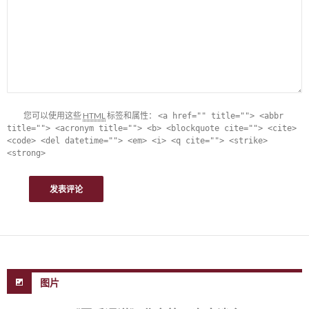
您可以使用这些
HTML
标签和属性：
<a href="" title=""> <abbr
title=""> <acronym title=""> <b> <blockquote cite=""> <cite>
<code> <del datetime=""> <em> <i> <q cite=""> <strike>
<strong>
图片