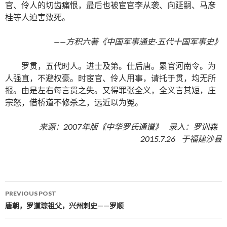
官、伶人的切齿痛恨，最后也被宦官李从袭、向延嗣、马彦
桂等人迫害致死。
——方积六著《中国军事通史·五代十国军事史》
罗贯，五代时人。进士及第。仕后唐。累官河南令。为
人强直，不避权豪。时宦官、伶人用事，请托于贯，均无所
报。由是左右每言贯之失。又得罪张全义，全义言其短，庄
宗怒，借桥道不修杀之，远近以为冤。
来源：2007年版《中华罗氏通谱》 录入：罗训森
2015.7.26 于福建沙县
PREVIOUS POST
Post navigation
唐朝，罗道琮祖父，兴州刺史——罗顺