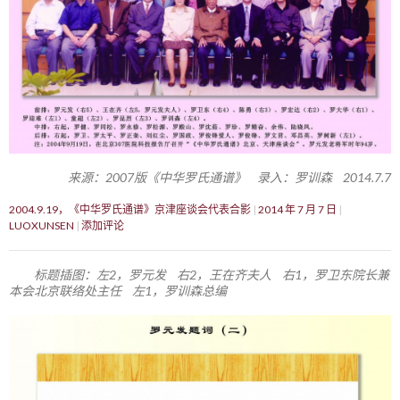
来源：2007版《中华罗氏通谱》 录入：罗训森 2014.7.7
2004.9.19，《中华罗氏通谱》京津座谈会代表合影
2014 年 7 月 7 日
LUOXUNSEN
添加评论
标题插图：左2，罗元发 右2，王在齐夫人 右1，罗卫东院长兼
本会北京联络处主任 左1，罗训森总编