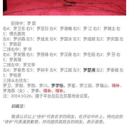
前排中：罗 箭
右6：罗卫东 右5：罗亚拉 右4：罗海曦 右3：罗 江 右2：罗锡主 右
1：傅氏嘉宾
左6：罗训森 左5：罗成龙 左4：罗国冰 左3：罗成纲 左2：罗庆国 左
1：罗胜前
二排右中：罗 华
右6：罗发银 右5：罗扬锋 右4：罗汉泉 右3：罗在砚 右2：罗 芬 右
1：罗真理
二排左中：罗文举
左6：罗泰贵 左5：罗树丰 左4：罗江超 左3：
罗楚湘
左2：罗泰雄 左
1：罗柏青
三排从右往左：
罗卫、罗刚、罗勋、罗川
、
罗学怡、
罗星、罗江润、罗福山、
待补
、
罗海燕（女）、罗奉、
待补、待补。
注：2014.10.26，摄于丰台总后北京基地会议室。
训森注：
敬请认识以上“待补”代表名字的网友，在评论中补上，特向这些
“待补”代表谨表歉意，并向提供其姓名的网友，表示谢意。