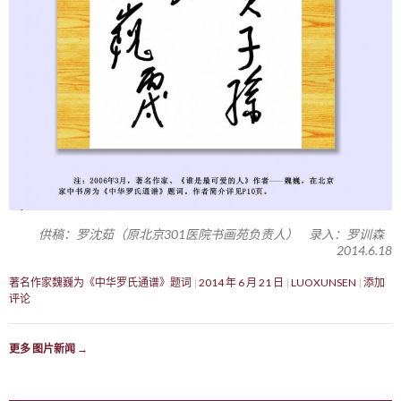
供稿：罗沈茹（原北京301医院书画苑负责人） 录入：罗训森
2014.6.18
著名作家魏巍为《中华罗氏通谱》题词
2014 年 6 月 21 日
LUOXUNSEN
添加
评论
更多 图片新闻
→