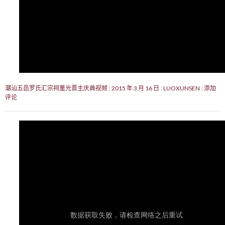
潮汕五邑罗氏汇宗祠重光晋主庆典视频
2015 年 3 月 16 日
LUOXUNSEN
添加
评论