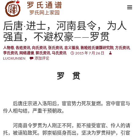
SKIP TO CONTENT
后唐·进士，河南县令，为人
强直，不避权豪——罗贯
人物卷
,
各姓资讯
,
向氏资讯
,
张氏资讯
,
忠义循良
,
敦睦姓氏谱牒研究院
,
方氏资讯
,
李氏资讯
,
网络通谱
,
郭氏资讯
,
马氏资讯
2015 年 7 月 26 日
LUOXUNSEN
添加评论
罗 贯
后唐庄宗进入洛阳后，宦官势力死灰复燃。宫中宦官与
伶人相勾结，严重干预朝政。
河南县令罗贯为人刚正不阿，拒不接受宦官、伶人的请
托，被诬陷致死。郭崇韬挺身而出，坚决为罗贯辩护，引宦