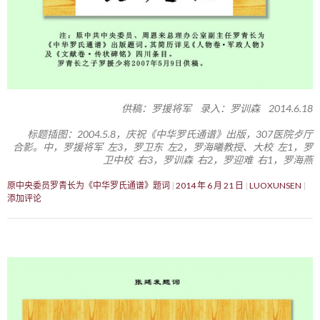
供稿：罗援将军 录入：罗训森 2014.6.18
标题插图：2004.5.8，庆祝《中华罗氏通谱》出版，307医院歺厅
合影。中，罗援将军 左3，罗卫东 左2，罗海曦教授、大校 左1，罗
卫中校 右3，罗训森 右2，罗迎难 右1，罗海燕
原中央委员罗青长为《中华罗氏通谱》题词
2014 年 6 月 21 日
LUOXUNSEN
添加评论