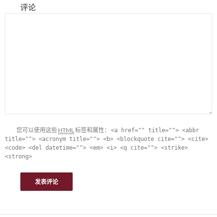
评论
您可以使用这些
HTML
标签和属性：
<a href="" title=""> <abbr
title=""> <acronym title=""> <b> <blockquote cite=""> <cite>
<code> <del datetime=""> <em> <i> <q cite=""> <strike>
<strong>