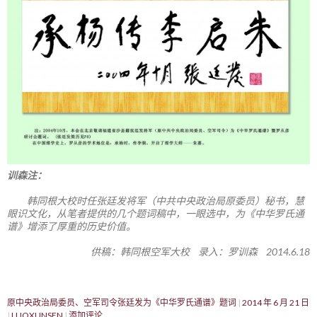
训森注：
韩同根大校时任张廷发将军（中共中央政治局原委员）秘书，慧
眼识文化，从笔者提供的几个题词稿中，一眼选中，为《中华罗氏通
谱》增添了厚重的历史价值。
供稿：韩同根空军大校 录入：罗训森 2014.6.18
原中央政治局委员、空军司令张廷发为《中华罗氏通谱》题词
2014 年 6 月 21 日
LUOXUNSEN
添加评论