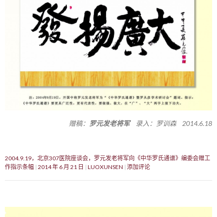
赠稿：
罗元发老将军
录入：罗训森 2014.6.18
2004.9.19，北京307医院座谈会，罗元发老将军向《中华罗氏通谱》编委会赠工
作指示条幅
2014 年 6 月 21 日
LUOXUNSEN
添加评论