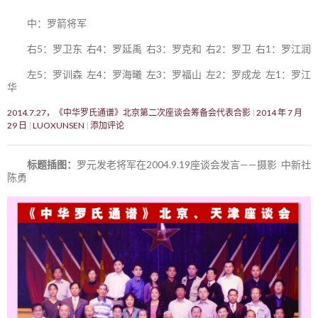
中：罗箭将军
右5：罗卫东 右4：罗延禹 右3：罗克和 右2：罗卫 右1：罗江润
左5：罗训森 左4：罗海曦 左3：罗福山 左2：罗成龙 左1：罗江
华
2014.7.27，《中华罗氏通谱》北京第二次座谈会筹备会代表合影
2014 年 7 月
29 日
LUOXUNSEN
添加评论
标题插图：
罗元发老将军在2004.9.19座谈会发言——摄影 中新社
陈勇