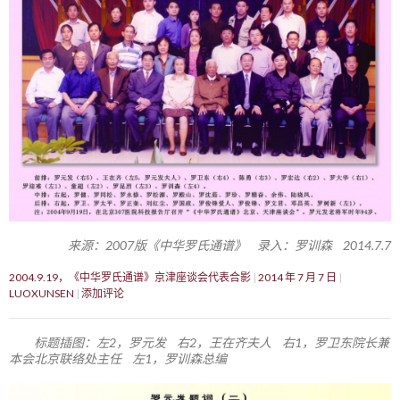
来源：2007版《中华罗氏通谱》 录入：罗训森 2014.7.7
2004.9.19，《中华罗氏通谱》京津座谈会代表合影
2014 年 7 月 7 日
LUOXUNSEN
添加评论
标题插图：左2，罗元发 右2，王在齐夫人 右1，罗卫东院长兼
本会北京联络处主任 左1，罗训森总编