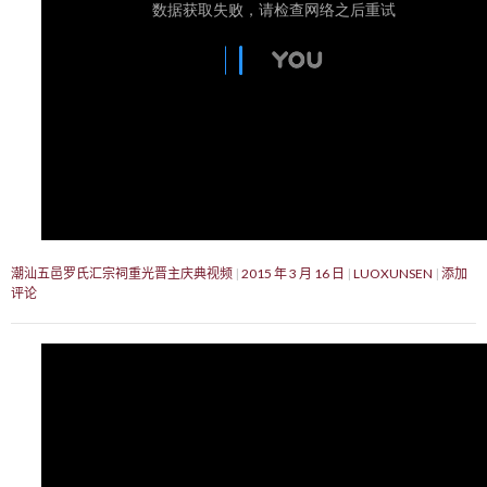
潮汕五邑罗氏汇宗祠重光晋主庆典视频
2015 年 3 月 16 日
LUOXUNSEN
添加
评论