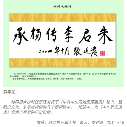
训森注：
韩同根大校时任张廷发将军（中共中央政治局原委员）秘书，慧
眼识文化，从笔者提供的几个题词稿中，一眼选中，为《中华罗氏通
谱》增添了厚重的历史价值。
供稿：韩同根空军大校 录入：罗训森 2014.6.18