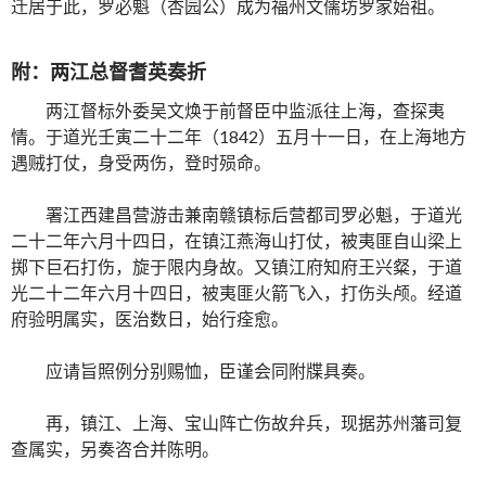
迁居于此，罗必魁（杏园公）成为福州文儒坊罗家始祖。
附：两江总督耆英奏折
两江督标外委吴文焕于前督臣中监派往上海，查探夷
情。于道光壬寅二十二年（1842）五月十一日，在上海地方
遇贼打仗，身受两伤，登时殒命。
署江西建昌营游击兼南赣镇标后营都司罗必魁，于道光
二十二年六月十四日，在镇江燕海山打仗，被夷匪自山梁上
掷下巨石打伤，旋于限内身故。又镇江府知府王兴粲，于道
光二十二年六月十四日，被夷匪火箭飞入，打伤头颅。经道
府验明属实，医治数日，始行痊愈。
应请旨照例分别赐恤，臣谨会同附牒具奏。
再，镇江、上海、宝山阵亡伤故弁兵，现据苏州藩司复
查属实，另奏咨合并陈明。