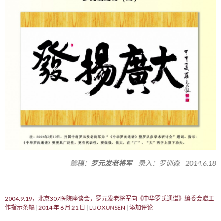
赠稿：
罗元发老将军
录入：罗训森 2014.6.18
2004.9.19，北京307医院座谈会，罗元发老将军向《中华罗氏通谱》编委会赠工
作指示条幅
2014 年 6 月 21 日
LUOXUNSEN
添加评论