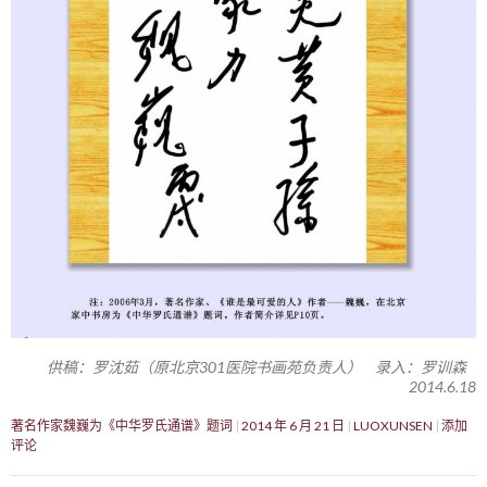
供稿：罗沈茹（原北京301医院书画苑负责人） 录入：罗训森
2014.6.18
著名作家魏巍为《中华罗氏通谱》题词
2014 年 6 月 21 日
LUOXUNSEN
添加
评论