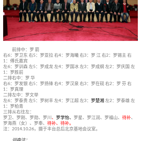
前排中：罗 箭
右6：罗卫东 右5：罗亚拉 右4：罗海曦 右3：罗 江 右2：罗锡主 右
1：傅氏嘉宾
左6：罗训森 左5：罗成龙 左4：罗国冰 左3：罗成纲 左2：罗庆国 左
1：罗胜前
二排右中：罗 华
右6：罗发银 右5：罗扬锋 右4：罗汉泉 右3：罗在砚 右2：罗 芬 右
1：罗真理
二排左中：罗文举
左6：罗泰贵 左5：罗树丰 左4：罗江超 左3：
罗楚湘
左2：罗泰雄 左
1：罗柏青
三排从右往左：
罗卫、罗刚、罗勋、罗川
、
罗学怡、
罗星、罗江润、罗福山、
待补
、
罗海燕（女）、罗奉、
待补、待补。
注：2014.10.26，摄于丰台总后北京基地会议室。
训森注：