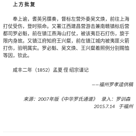
上 方 批 复
奉上谕，耆英另牒奏，督标左营外委吴文焕，前往上海
打仗受伤，登时殒命。又署江西建昌营游击兼南赣镇标后营
都司罗必魁，前在镇江燕海山打仗，被该夷巨石打伤，旋于
限内身故。又镇江府知府王兴粲，前在镇江城内被夷匪火箭
打伤，验明属实。罗必魁、吴文焕、王兴粲着照例分别赐恤
等因，钦此。
咸丰二年（1852）孟夏 侄 绍宗谨记
——福州罗孝逵供稿
来源：2007年版《中华罗氏通谱》 录入：罗训森
2015.7.14 于福州