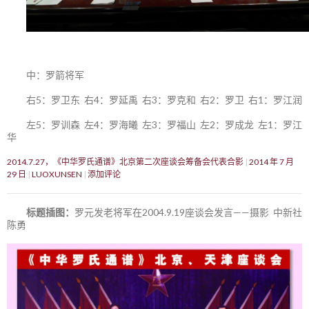
中：罗箭将军
右5：罗卫东 右4：罗延禹 右3：罗克和 右2：罗卫 右1：罗江润
左5：罗训森 左4：罗海曦 左3：罗福山 左2：罗成龙 左1：罗江
华
2014.7.27，《中华罗氏通谱》北京第二次座谈会筹备会代表合影
2014 年 7 月
29 日
LUOXUNSEN
添加评论
标题插图：
罗元发老将军在2004.9.19座谈会发言——摄影 中新社
陈勇