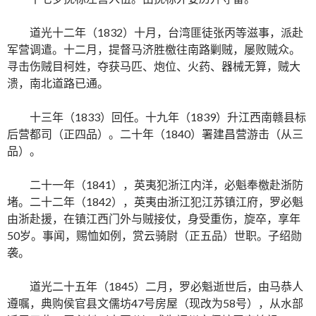
道光十二年（1832）十月，台湾匪徒张丙等滋事，派赴
军营调遣。十二月，提督马济胜檄往南路剿贼，屡败贼众。
寻击伤贼目柯姓，夺获马匹、炮位、火药、器械无算，贼大
溃，南北道路已通。
十三年（1833）回任。十九年（1839）升江西南赣县标
后营都司（正四品）。二十年（1840）署建昌营游击（从三
品）。
二十一年（1841），英夷犯浙江内洋，必魁奉檄赴浙防
堵。二十二年（1842），英夷由浙江犯江苏镇江府，罗必魁
由浙赴援，在镇江西门外与贼接仗，身受重伤，旋卒，享年
50岁。事闻，赐恤如例，赏云骑尉（正五品）世职。子绍勋
袭。
道光二十五年（1845）二月，罗必魁逝世后，由马恭人
遵嘱，典购侯官县文儒坊47号房屋（现改为58号），从水部