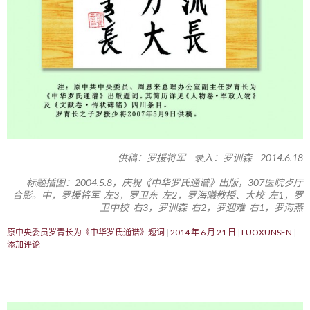
供稿：罗援将军 录入：罗训森 2014.6.18
标题插图：2004.5.8，庆祝《中华罗氏通谱》出版，307医院歺厅
合影。中，罗援将军 左3，罗卫东 左2，罗海曦教授、大校 左1，罗
卫中校 右3，罗训森 右2，罗迎难 右1，罗海燕
原中央委员罗青长为《中华罗氏通谱》题词
2014 年 6 月 21 日
LUOXUNSEN
添加评论