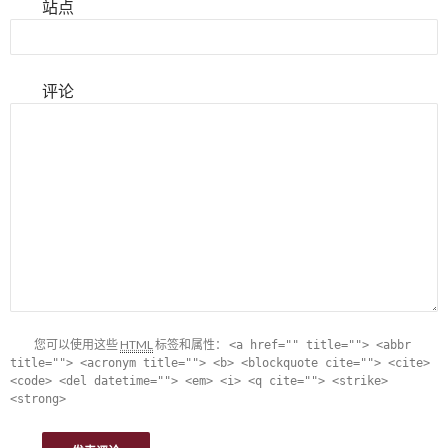
站点
评论
您可以使用这些
HTML
标签和属性：
<a href="" title=""> <abbr
title=""> <acronym title=""> <b> <blockquote cite=""> <cite>
<code> <del datetime=""> <em> <i> <q cite=""> <strike>
<strong>