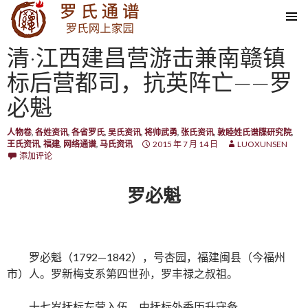
SKIP TO CONTENT
清·江西建昌营游击兼南赣镇
标后营都司，抗英阵亡——罗
必魁
人物卷
,
各姓资讯
,
各省罗氏
,
吴氏资讯
,
将帅武勇
,
张氏资讯
,
敦睦姓氏谱牒研究院
,
王氏资讯
,
福建
,
网络通谱
,
马氏资讯
2015 年 7 月 14 日
LUOXUNSEN
添加评论
罗必魁
罗必魁（1792—1842），号杏园，福建闽县（今福州
市）人。罗新梅支系第四世孙，罗丰禄之叔祖。
十七岁抚标左营入伍。由抚标外委历升守备。