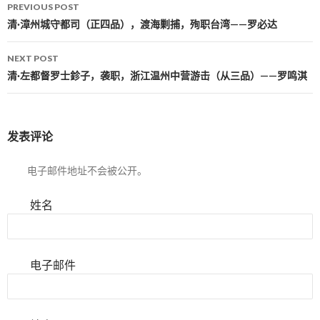
PREVIOUS POST
Post navigation
清·漳州城守都司（正四品），渡海剿捕，殉职台湾——罗必达
NEXT POST
清·左都督罗士鉁子，袭职，浙江温州中营游击（从三品）——罗鸣淇
发表评论
电子邮件地址不会被公开。
姓名
电子邮件