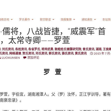
网络总祠
罗氏著作
联宗联谊
简报集锦
通知通告
本站简
·儒将，八战皆捷，“威震军”首
，太常寺卿——罗萱
卷
,
刘氏资讯
,
各姓资讯
,
各省罗氏
,
将帅武勇
,
敦睦姓氏谱牒研究院
,
曾氏资讯
,
湖南
,
王侯
氏资讯
,
网络通谱
,
贺氏资讯
,
邓氏资讯
,
郭氏资讯
,
骆氏资讯
,
黄氏资讯
2015 年 7 月 
LUOXUNSEN
添加评论
罗 萱
罗萱，字伯宜，湖南湘潭人。父（罗）汝怀，芷江学训导，著有
南褒忠录》。