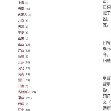
击，
上海
(3)
日伺
云南
(20)
贼于
内蒙古
(3)
困，
北京
(5)
定。
天津
(3)
宁夏
(6)
山东
(9)
团练
山西
(15)
逢元
广西
(32)
冬，
新疆
(1)
回楚
江苏
(28)
河北
(13)
河南
(19)
勇叛
浙江
(59)
叛勇
甘肃
(6)
御。
省籍待补
(73)
润昌
福建
(221)
文（
西藏
(2)
远府
辽宁
(13)