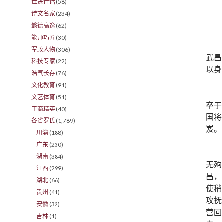
仕进佳话
(58)
诗文名家
(234)
懿德高逸
(62)
能师巧匠
(30)
军政人物
(306)
武昌
科技专家
(22)
以身
浩气长存
(76)
文化教育
(91)
文艺体育
(51)
卒于
工商精英
(40)
国将
各省罗氏
(1,789)
岌。
川渝
(188)
广东
(230)
湖南
(384)
无殉
江西
(299)
昌，
湖北
(66)
使稍
贵州
(41)
攻抚
安徽
(32)
营回
吉林
(1)