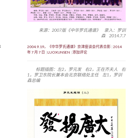
来源：2007版《中华罗氏通谱》 录入：罗训
森 2014.7.7
邑
2004.9.19，《中华罗氏通谱》京津座谈会代表合影
2014
年 7 月 7 日
LUOXUNSEN
添加评论
标题插图：左2，罗元发 右2，王在齐夫人 右
1，罗卫东院长兼本会北京联络处主任 左1，罗训
森总编