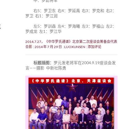
中：罗箭将军
右5：罗卫东 右4：罗延禹 右3：罗克和 右2：
罗卫 右1：罗江润
左5：罗训森 左4：罗海曦 左3：罗福山 左2：
克
罗成龙 左1：罗江华
2014.7.27，《中华罗氏通谱》北京第二次座谈会筹备会代表
合影
2014 年 7 月 29 日
LUOXUNSEN
添加评论
标题插图：
罗元发老将军在2004.9.19座谈会发
言——摄影 中新社陈勇