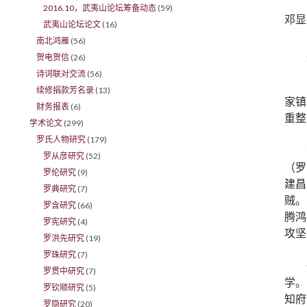
2016.10，武夷山论坛筹备动态
(59)
邓显
武夷山论坛论文
(16)
南北鸿雁
(56)
贺电贺信
(26)
诗词联对交流
(56)
续修捐款芳名录
(13)
家镇
财务报表
(6)
重整
学术论文
(299)
罗氏人物研究
(179)
罗从彦研究
(52)
（罗
罗伦研究
(9)
建昌
罗典研究
(7)
贼。
罗含研究
(66)
腾鸿
罗宪研究
(4)
攻坚
罗洪先研究
(19)
罗珠研究
(7)
罗贯中研究
(7)
学。
罗钦顺研究
(5)
知府
罗隐研究
(20)