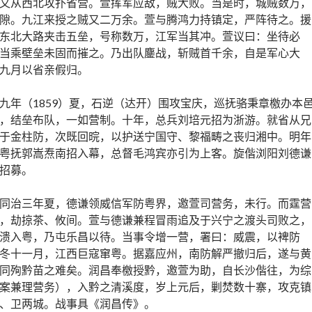
又从西北攻扑省营。萱挥军应敌，贼大败。当是时，城贼数万，
隙。九江来授之贼又二万余。萱与腾鸿力持镇定，严阵待之。援
东北大路夹击五垒，号称数万，江军当其冲。萱议曰：坐待必
当乘壁垒未固而摧之。乃出队鏖战，斩贼首千余，自是军心大
九月以省亲假归。
九年（1859）夏，石逆（达开）围攻宝庆，巡抚骆秉章檄办本
，结垒布队，一如营制。十年，总兵刘培元招为浙游。就省从兄
于金柱防，次既回晥，以护送宁国守、黎福畴之丧归湘中。明年
粤抚郭嵩焘南招入幕，总督毛鸿宾亦引为上客。旋偕浏阳刘德谦
招募。
同治三年夏，德谦领威信军防粤界，邀萱司营务，未行。而霆营
，劫掠茶、攸间。萱与德谦兼程冒雨追及于兴宁之渡头司败之，
溃入粤，乃屯乐昌以待。当事令增一营，署曰：威震，以裨防
冬十一月，江西巨寇窜粤。据嘉应州，南防解严撤归后，遂与黄
同殉黔苗之难矣。润昌奉檄授黔，邀萱为助，自长沙偕往，为综
案兼理营务），入黔之清溪度，岁上元后，剿焚数十寨，攻克镇
、卫两城。战事具《润昌传》。