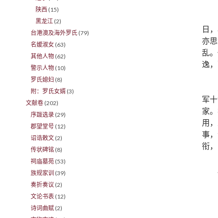
陕西
(15)
黑龙江
(2)
日，
台港澳及海外罗氏
(79)
亦思
名嫒淑女
(63)
乱。
其他人物
(62)
逸，
警示人物
(10)
罗氏媳妇
(8)
附：罗氏女婿
(3)
军十
文献卷
(202)
家。
序跋选录
(29)
用，
郡望堂号
(12)
事，
诏诰敕文
(2)
衔，
传状碑铭
(8)
祠庙墓苑
(53)
族规家训
(39)
奏折奏议
(2)
文论书表
(12)
诗词曲赋
(2)