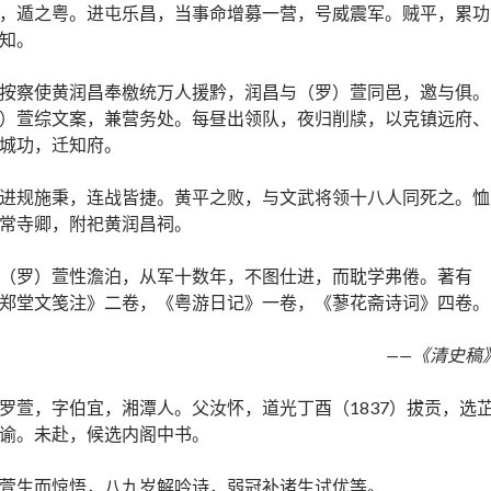
，遁之粤。进屯乐昌，当事命增募一营，号威震军。贼平，累功
知。
按察使黄润昌奉檄统万人援黔，润昌与（罗）萱同邑，邀与俱。
）萱综文案，兼营务处。每昼出领队，夜归削牍，以克镇远府、
城功，迁知府。
进规施秉，连战皆捷。黄平之败，与文武将领十八人同死之。恤
常寺卿，附祀黄润昌祠。
（罗）萱性澹泊，从军十数年，不图仕进，而耽学弗倦。著有
郑堂文笺注》二卷，《粤游日记》一卷，《蓼花斋诗词》四卷。
——《清史稿
罗萱，字伯宜，湘潭人。父汝怀，道光丁酉（1837）拔贡，选
谕。未赴，候选内阁中书。
萱生而惊悟，八九岁解吟诗，弱冠补诸生试优等。