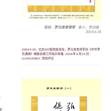
赠稿：
罗元发老将军
录入：罗训森
2014.6.18
2004.9.19，北京307医院座谈会，罗元发老将军向《中华罗
氏通谱》编委会赠工作指示条幅
2014 年 6 月 21 日
LUOXUNSEN
添加评论
》
于