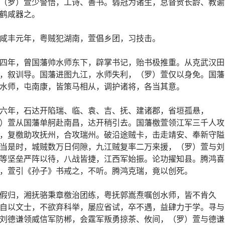
（罗）萱少警悟，工诗、善书。弱冠为诸生，总督贺长龄、教谕
鹤咸器之。
咸丰元年，粤贼犯湖南，萱倡乡团，习技击。
四年，曾国藩帅水师东下，辟掌书记，贻书极推重。从克武汉田
，叙训导。国藩进图九江，水师失利，（罗）萱仅以身免。国藩
水师，屯南康，皆策马相从，调护诸将，各当其意。
六年，石达开陷瑞、临、袁、吉、抚、建诸郡，省垣孤悬，
）萱从国藩单舸赴南昌，达开稍引去。国藩檄萱领江军三千人攻
，复檄助攻抚州，合攻瑞州。破沿途贼卡，击走靖安、奉新守隘
当是时，城贼数万日伺隙，九江贼复率二万来援，（罗）萱与刘
等坚垒严阵以待，八战皆捷，江西军始振。论功擢知县。腾鸿喜
，萱引《孙子》书戒之，不听。腾鸿克瑞，竟以创死。
假归，湘抚骆秉章檄治团练，粤抚郭嵩焘嘱创水师，皆不肯久
自以文士，不欲弃科举，屡应省试，卒不遇，益肆力于学。寻与
刘德谦领威信军防郴，会霆军叛勇掠茶、攸间，（罗）萱与德谦