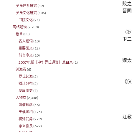
败之
罗氏世系研究
(39)
晋同
罗氏文化研究
(106)
书院文化
(21)
网络通谱
(2,730)
（罗
卷首
(33)
卫二
名人题词
(10)
重要图文
(12)
前言序文
(10)
赠太
2007年版《中华罗氏通谱》总目录
(1)
渊源卷
(6)
罗氏起源
(2)
《仪
播迁分布
(2)
发展简史
(1)
人物卷
(2,348)
鸿儒硕彦
(56)
王侯卿相
(175)
江教
将帅武勇
(279)
忠义循良
(672)