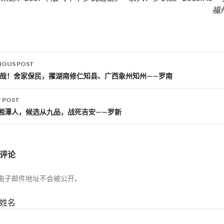
福
IOUS POST
st navigation
壮哉！舍家保民，擢湖南修仁知县、广西象州知州——罗南
 POST
湘潭人，候选从九品，战死吉安——罗新
评论
电子邮件地址不会被公开。
姓名