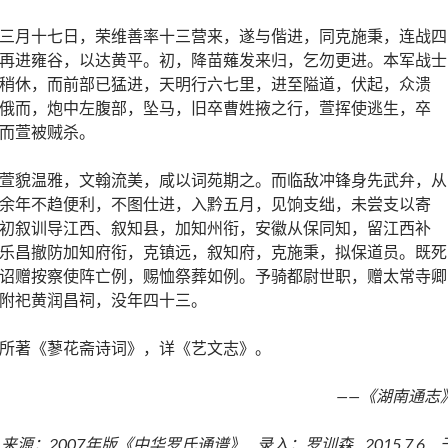
三月十七日，荣维善率十三营来，遂与偕进，同克施秉，连战四
再进雍谷，以达黄平。初，降苗薙发来归，乞勿更进。本军战士
稍休，而前部已猛进，天明行六七里，进至隘道，伏起，众溃
俄而，炮中左腹部，坠马，旧卒曹姓掖之行，萱挥使逃生，卒
而萱被贼杀。
萱貌温雅，文翰流美，咸以词苑期之。而临敌冲锋身先武弁，从
余年不趋便利，不图仕进，入黔五月，见饷支绌，未尝支以寄
初叙训导江西、叙知县，加知州衔，安徽从保同知，留江西补
乐昌撤防加知府衔，克镇远，叙知府，克施秉，拟保道员。既死
诏赠按察使阵亡例，赐恤祭葬如例。予骑都尉世职，赠太常寺卿
附祀黄润昌祠，没年四十三。
所著《蓼花斋诗词》，详《艺文志》。
——《湖南通志
来源：2007年版《中华罗氏通谱》 录入：罗训森 2015.7.6 