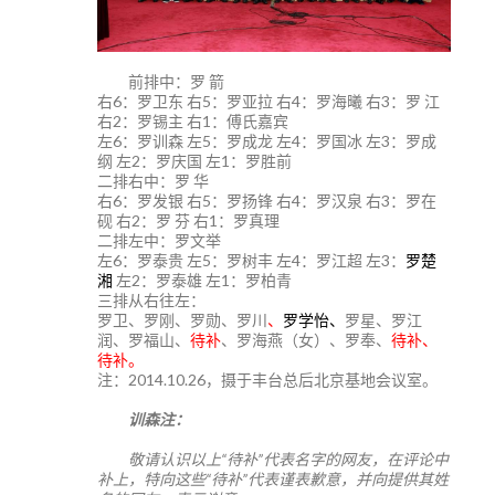
前排中：罗 箭
右6：罗卫东 右5：罗亚拉 右4：罗海曦 右3：罗 江
右2：罗锡主 右1：傅氏嘉宾
左6：罗训森 左5：罗成龙 左4：罗国冰 左3：罗成
纲 左2：罗庆国 左1：罗胜前
二排右中：罗 华
右6：罗发银 右5：罗扬锋 右4：罗汉泉 右3：罗在
砚 右2：罗 芬 右1：罗真理
二排左中：罗文举
左6：罗泰贵 左5：罗树丰 左4：罗江超 左3：
罗楚
湘
左2：罗泰雄 左1：罗柏青
三排从右往左：
罗卫、罗刚、罗勋、罗川
、
罗学怡、
罗星、罗江
润、罗福山、
待补
、罗海燕（女）、罗奉、
待补、
待补。
注：2014.10.26，摄于丰台总后北京基地会议室。
训森注：
敬请认识以上“待补”代表名字的网友，在评论中
补上，特向这些“待补”代表谨表歉意，并向提供其姓