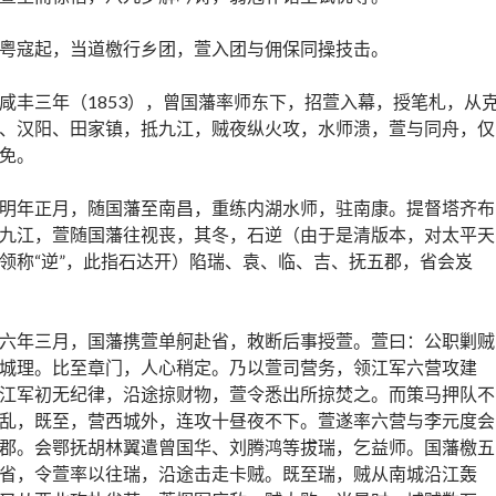
粤寇起，当道檄行乡团，萱入团与佣保同操技击。
咸丰三年（1853），曾国藩率师东下，招萱入幕，授笔札，从
、汉阳、田家镇，抵九江，贼夜纵火攻，水师溃，萱与同舟，仅
免。
明年正月，随国藩至南昌，重练内湖水师，驻南康。提督塔齐布
九江，萱随国藩往视丧，其冬，石逆（由于是清版本，对太平天
领称“逆”，此指石达开）陷瑞、袁、临、吉、抚五郡，省会岌
六年三月，国藩携萱单舸赴省，敇断后事授萱。萱曰：公职剿贼
城理。比至章门，人心稍定。乃以萱司营务，领江军六营攻建
江军初无纪律，沿途掠财物，萱令悉出所掠焚之。而策马押队不
乱，既至，营西城外，连攻十昼夜不下。萱遂率六营与李元度会
郡。会鄂抚胡林翼遣曾国华、刘腾鸿等拔瑞，乞益师。国藩檄五
省，令萱率以往瑞，沿途击走卡贼。既至瑞，贼从南城沿江轰