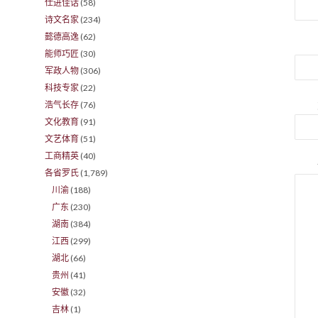
仕进佳话
(58)
诗文名家
(234)
懿德高逸
(62)
能师巧匠
(30)
军政人物
(306)
科技专家
(22)
浩气长存
(76)
文化教育
(91)
文艺体育
(51)
工商精英
(40)
各省罗氏
(1,789)
川渝
(188)
广东
(230)
湖南
(384)
江西
(299)
湖北
(66)
贵州
(41)
安徽
(32)
吉林
(1)