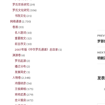
罗氏世系研究
(39)
罗氏文化研究
(106)
书院文化
(21)
网络通谱
(2,730)
卷首
(33)
名人题词
(10)
PREV
重要图文
(12)
Po
罗郭
前言序文
(10)
2007年版《中华罗氏通谱》总目录
(1)
NEXT
渊源卷
(6)
明朝
罗氏起源
(2)
播迁分布
(2)
发展简史
(1)
发表
人物卷
(2,348)
鸿儒硕彦
(56)
王侯卿相
(175)
将帅武勇
(279)
忠义循良
(672)