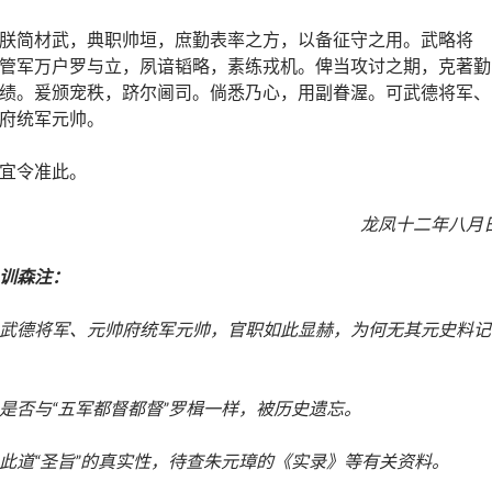
朕简材武，典职帅垣，庶勤表率之方，以备征守之用。武略将
管军万户罗与立，夙谙韬略，素练戎机。俾当攻讨之期，克著勤
绩。爰颁宠秩，跻尔阃司。倘悉乃心，用副眷渥。可武德将军、
府统军元帅。
宜令准此。
龙凤十二年八月
训森注：
武德将军、元帅府统军元帅，官职如此显赫，为何无其元史料记
是否与“五军都督都督”罗楫一样，被历史遗忘。
此道“圣旨”的真实性，待查朱元璋的《实录》等有关资料。