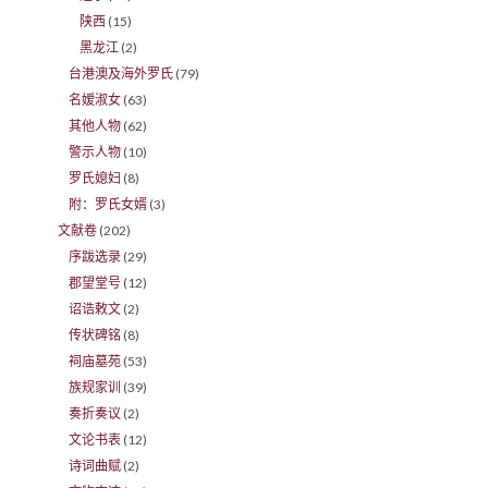
陕西
(15)
黑龙江
(2)
台港澳及海外罗氏
(79)
名嫒淑女
(63)
其他人物
(62)
警示人物
(10)
罗氏媳妇
(8)
附：罗氏女婿
(3)
文献卷
(202)
序跋选录
(29)
郡望堂号
(12)
诏诰敕文
(2)
传状碑铭
(8)
祠庙墓苑
(53)
族规家训
(39)
奏折奏议
(2)
文论书表
(12)
诗词曲赋
(2)