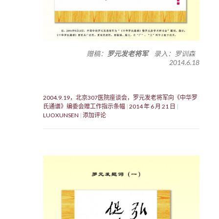
赠稿：
罗元发老将军
录入：罗训森
2014.6.18
2004.9.19，北京307医院座谈会，罗元发老将军向《中华罗
氏通谱》编委会赠工作指示条幅
2014 年 6 月 21 日
LUOXUNSEN
添加评论