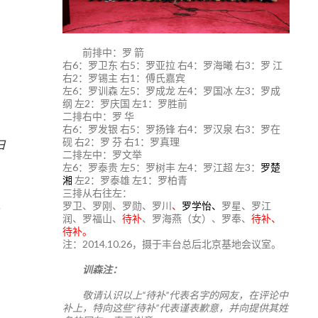
前排中：罗 箭
右6：罗卫东 右5：罗亚拉 右4：罗海曦 右3：罗 江
右2：罗锡主 右1：傅氏嘉宾
左6：罗训森 左5：罗成龙 左4：罗国冰 左3：罗成
纲 左2：罗庆国 左1：罗胜前
二排右中：罗 华
右6：罗发银 右5：罗扬锋 右4：罗汉泉 右3：罗在
砚 右2：罗 芬 右1：罗真理
日
二排左中：罗文举
左6：罗泰贵 左5：罗树丰 左4：罗江超 左3：
罗楚
湘
左2：罗泰雄 左1：罗柏青
三排从右往左：
罗卫、罗刚、罗勋、罗川
、
罗学怡、
罗星、罗江
润、罗福山、
待补
、罗海燕（女）、罗奉、
待补、
待补。
注：2014.10.26，摄于丰台总后北京基地会议室。
训森注：
敬请认识以上“待补”代表名字的网友，在评论中
补上，特向这些“待补”代表谨表歉意，并向提供其姓