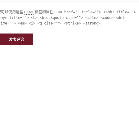
您可以使用这些
HTML
标签和属性：
<a href="" title=""> <abbr title="">
onym title=""> <b> <blockquote cite=""> <cite> <code> <del
time=""> <em> <i> <q cite=""> <strike> <strong>