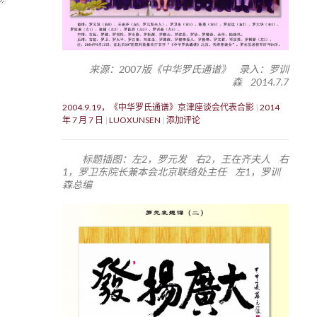
来源：2007版《中华罗氏通谱》 录入：罗训
森 2014.7.7
2004.9.19，《中华罗氏通谱》京津座谈会代表合影
2014
年 7 月 7 日
LUOXUNSEN
添加评论
标题插图：左2，罗元发 右2，王在齐夫人 右
1，罗卫东院长兼本会北京联络处主任 左1，罗训
森总编