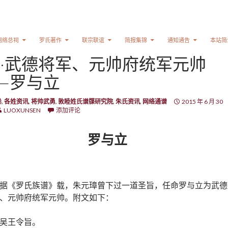
网络总祠
罗氏著作
联宗联谊
简报集锦
通知通告
本站简
·武德将军、元帅府统军元帅
—罗与立
卷
,
各姓资讯
,
将帅武勇
,
敦睦姓氏谱牒研究院
,
朱氏资讯
,
网络通谱
2015 年 6 月 30
LUOXUNSEN
添加评论
罗与立
据《罗氏族谱》载，朱元璋曾下过一道圣旨，任命罗与立为武德
、元帅府统军元帅。附文如下：
吴王令旨。