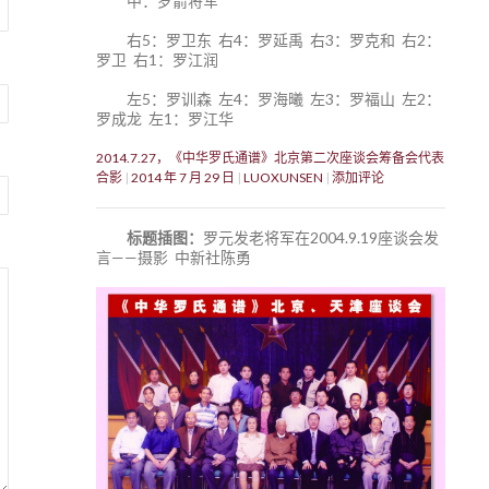
中：罗箭将军
右5：罗卫东 右4：罗延禹 右3：罗克和 右2：
罗卫 右1：罗江润
左5：罗训森 左4：罗海曦 左3：罗福山 左2：
罗成龙 左1：罗江华
2014.7.27，《中华罗氏通谱》北京第二次座谈会筹备会代表
合影
2014 年 7 月 29 日
LUOXUNSEN
添加评论
标题插图：
罗元发老将军在2004.9.19座谈会发
言——摄影 中新社陈勇