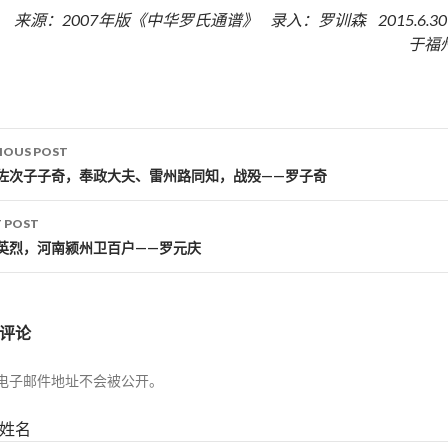
来源：2007年版《中华罗氏通谱》 录入：罗训森 2015.6.3
于福
IOUS POST
st navigation
佐次子子奇，奉政大夫、雷州路同知，战殁——罗子奇
 POST
英烈，河南颍州卫百户——罗元庆
评论
电子邮件地址不会被公开。
姓名