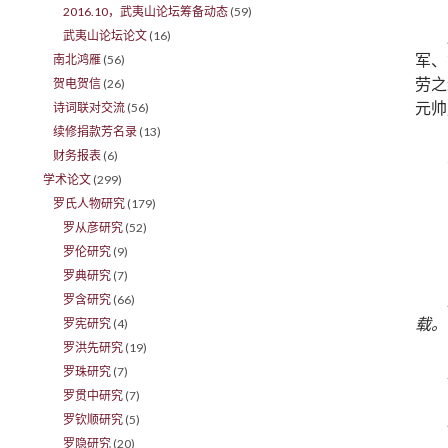
2016.10，武夷山论坛筹备动态
(59)
武夷山论坛论文
(16)
军、
南北鸿雁
(56)
劳之
贺电贺信
(26)
元帅
诗词联对交流
(56)
续修捐款芳名录
(13)
财务报表
(6)
学术论文
(299)
罗氏人物研究
(179)
罗从彦研究
(52)
罗伦研究
(9)
罗典研究
(7)
罗含研究
(66)
载。
罗宪研究
(4)
罗洪先研究
(19)
罗珠研究
(7)
罗贯中研究
(7)
罗钦顺研究
(5)
罗隐研究
(20)