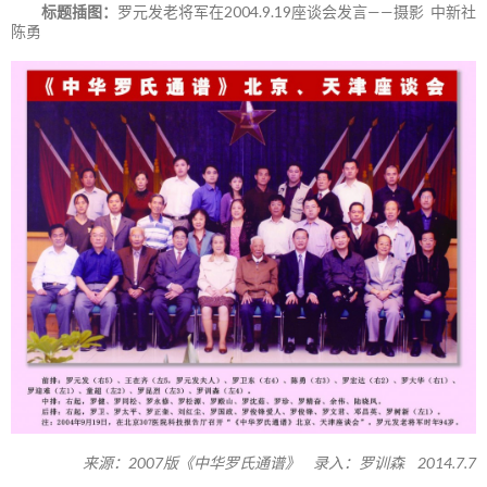
标题插图：
罗元发老将军在2004.9.19座谈会发言——摄影 中新社
陈勇
来源：2007版《中华罗氏通谱》 录入：罗训森 2014.7.7