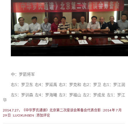
中：罗箭将军
右5：罗卫东 右4：罗延禹 右3：罗克和 右2：罗卫 右1：罗江润
左5：罗训森 左4：罗海曦 左3：罗福山 左2：罗成龙 左1：罗江
华
2014.7.27，《中华罗氏通谱》北京第二次座谈会筹备会代表合影
2014 年 7 月
29 日
LUOXUNSEN
添加评论