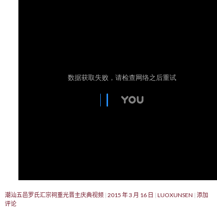
潮汕五邑罗氏汇宗祠重光晋主庆典视频
2015 年 3 月 16 日
LUOXUNSEN
添加
评论