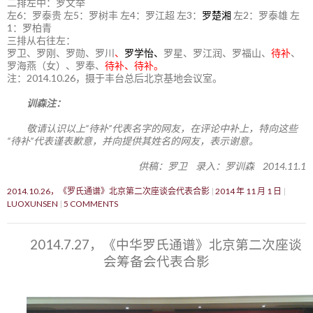
二排左中：罗文举
左6：罗泰贵 左5：罗树丰 左4：罗江超 左3：
罗楚湘
左2：罗泰雄 左
1：罗柏青
三排从右往左：
罗卫、罗刚、罗勋、罗川
、
罗学怡、
罗星、罗江润、罗福山、
待补
、
罗海燕（女）、罗奉、
待补、待补。
注：2014.10.26，摄于丰台总后北京基地会议室。
训森注：
敬请认识以上“待补”代表名字的网友，在评论中补上，特向这些
“待补”代表谨表歉意，并向提供其姓名的网友，表示谢意。
供稿：罗卫 录入：罗训森 2014.11.1
2014.10.26，《罗氏通谱》北京第二次座谈会代表合影
2014 年 11 月 1 日
LUOXUNSEN
5 COMMENTS
2014.7.27，《中华罗氏通谱》北京第二次座谈
会筹备会代表合影