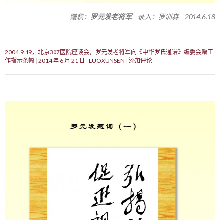
赠稿：
罗元发老将军
录入：罗训森 2014.6.18
2004.9.19，北京307医院座谈会，罗元发老将军向《中华罗氏通谱》编委会赠工
作指示条幅
2014 年 6 月 21 日
LUOXUNSEN
添加评论