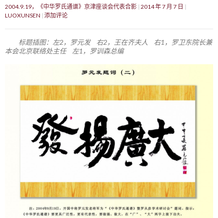
2004.9.19，《中华罗氏通谱》京津座谈会代表合影
2014 年 7 月 7 日
LUOXUNSEN
添加评论
标题插图：左2，罗元发 右2，王在齐夫人 右1，罗卫东院长兼
本会北京联络处主任 左1，罗训森总编