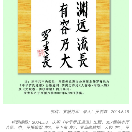
供稿：罗援将军 录入：罗训森 2014.6.18
标题插图：2004.5.8，庆祝《中华罗氏通谱》出版，307医院歺厅
合影。中，罗援将军 左3，罗卫东 左2，罗海曦教授、大校 左1，罗