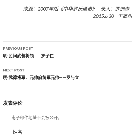
来源：2007年版《中华罗氏通谱》 录入：罗训森
2015.6.30 于福州
PREVIOUS POST
Post navigation
明·民间武装将领——罗子仁
NEXT POST
明·武德将军、元帅府统军元帅——罗与立
发表评论
电子邮件地址不会被公开。
姓名