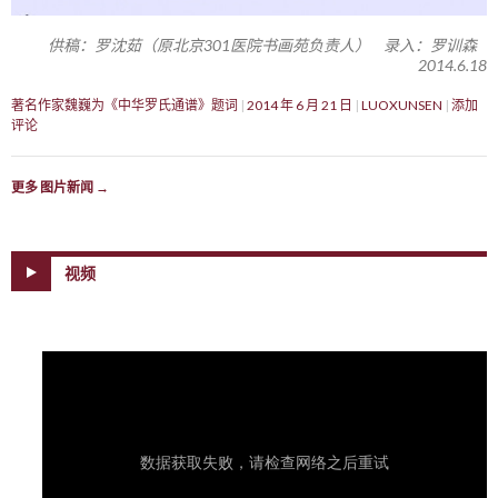
供稿：罗沈茹（原北京301医院书画苑负责人） 录入：罗训森
2014.6.18
著名作家魏巍为《中华罗氏通谱》题词
2014 年 6 月 21 日
LUOXUNSEN
添加
评论
更多 图片新闻
→
视频