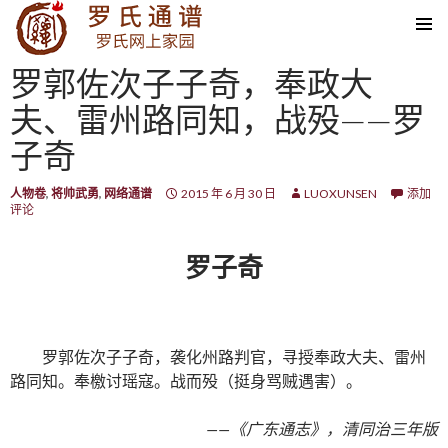
SKIP TO CONTENT
罗郭佐次子子奇，奉政大
夫、雷州路同知，战殁——罗
子奇
人物卷
,
将帅武勇
,
网络通谱
2015 年 6 月 30 日
LUOXUNSEN
添加
评论
罗子奇
罗郭佐次子子奇，袭化州路判官，寻授奉政大夫、雷州
路同知。奉檄讨瑶寇。战而殁（挺身骂贼遇害）。
——《广东通志》，清同治三年版