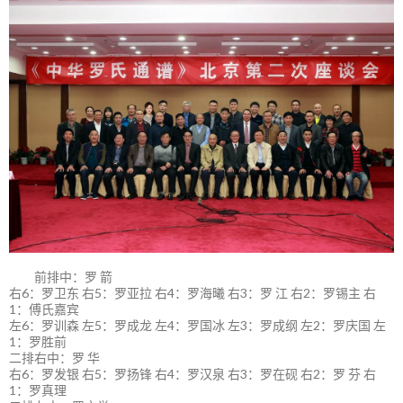
前排中：罗 箭
右6：罗卫东 右5：罗亚拉 右4：罗海曦 右3：罗 江 右2：罗锡主 右
1：傅氏嘉宾
左6：罗训森 左5：罗成龙 左4：罗国冰 左3：罗成纲 左2：罗庆国 左
1：罗胜前
二排右中：罗 华
右6：罗发银 右5：罗扬锋 右4：罗汉泉 右3：罗在砚 右2：罗 芬 右
1：罗真理