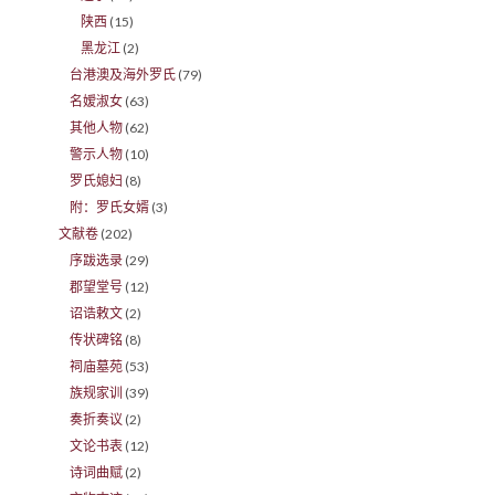
陕西
(15)
黑龙江
(2)
台港澳及海外罗氏
(79)
名嫒淑女
(63)
其他人物
(62)
警示人物
(10)
罗氏媳妇
(8)
附：罗氏女婿
(3)
文献卷
(202)
序跋选录
(29)
郡望堂号
(12)
诏诰敕文
(2)
传状碑铭
(8)
祠庙墓苑
(53)
族规家训
(39)
奏折奏议
(2)
文论书表
(12)
诗词曲赋
(2)