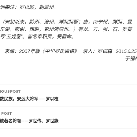
训森注：罗以顺，刺滋州。
（宋初以来，黔州、涪州，牂牁牁郡；唐，南宁州、牂牁、昆
东谢，南谢，西赵，兖州诸蛮也。）有龙、方、张、石、罗蕃
号“五姓蕃”。皆常奉职贡，受爵命。
来源：2007年版《中华罗氏通谱》 录入：罗训森 2015.6.2
于福
IOUS POST
st navigation
少数民族，安远大将军——罗以植
 POST
傜族著名将领——罗世传、罗世錄