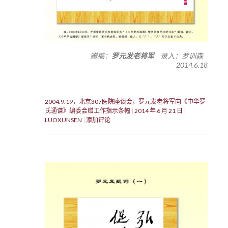
赠稿：
罗元发老将军
录入：罗训森
2014.6.18
2004.9.19，北京307医院座谈会，罗元发老将军向《中华罗
氏通谱》编委会赠工作指示条幅
2014 年 6 月 21 日
LUOXUNSEN
添加评论