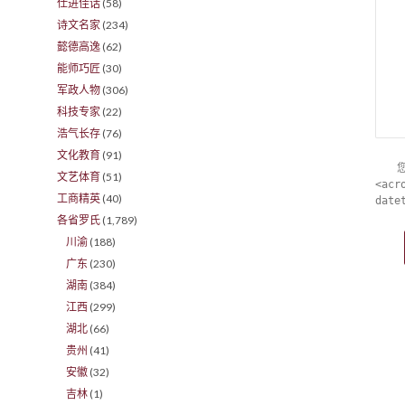
仕进佳话
(58)
诗文名家
(234)
懿德高逸
(62)
能师巧匠
(30)
军政人物
(306)
科技专家
(22)
浩气长存
(76)
文化教育
(91)
文艺体育
(51)
<acr
工商精英
(40)
date
各省罗氏
(1,789)
川渝
(188)
广东
(230)
湖南
(384)
江西
(299)
湖北
(66)
贵州
(41)
安徽
(32)
吉林
(1)