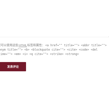
您可以使用这些
HTML
标签和属性：
<a href="" title=""> <abbr title="">
onym title=""> <b> <blockquote cite=""> <cite> <code> <del
time=""> <em> <i> <q cite=""> <strike> <strong>