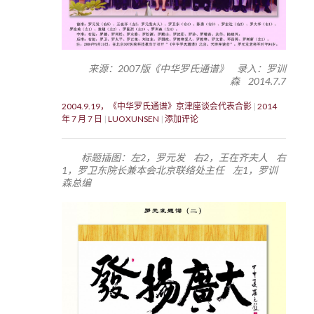
来源：2007版《中华罗氏通谱》 录入：罗训
森 2014.7.7
2004.9.19，《中华罗氏通谱》京津座谈会代表合影
2014
年 7 月 7 日
LUOXUNSEN
添加评论
标题插图：左2，罗元发 右2，王在齐夫人 右
1，罗卫东院长兼本会北京联络处主任 左1，罗训
森总编