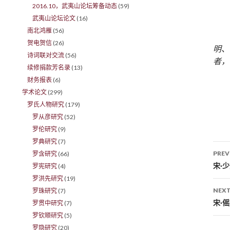
2016.10，武夷山论坛筹备动态
(59)
武夷山论坛论文
(16)
南北鸿雁
(56)
贺电贺信
(26)
明、
诗词联对交流
(56)
者，
续修捐款芳名录
(13)
财务报表
(6)
学术论文
(299)
罗氏人物研究
(179)
罗从彦研究
(52)
罗伦研究
(9)
罗典研究
(7)
PREV
罗含研究
(66)
Po
宋·
罗宪研究
(4)
罗洪先研究
(19)
NEXT
罗珠研究
(7)
宋·
罗贯中研究
(7)
罗钦顺研究
(5)
罗隐研究
(20)