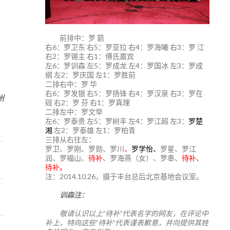
前排中：罗 箭
右6：罗卫东 右5：罗亚拉 右4：罗海曦 右3：罗 江
右2：罗锡主 右1：傅氏嘉宾
左6：罗训森 左5：罗成龙 左4：罗国冰 左3：罗成
纲 左2：罗庆国 左1：罗胜前
二排右中：罗 华
5
右6：罗发银 右5：罗扬锋 右4：罗汉泉 右3：罗在
州
砚 右2：罗 芬 右1：罗真理
二排左中：罗文举
左6：罗泰贵 左5：罗树丰 左4：罗江超 左3：
罗楚
湘
左2：罗泰雄 左1：罗柏青
三排从右往左：
罗卫、罗刚、罗勋、罗川
、
罗学怡、
罗星、罗江
润、罗福山、
待补
、罗海燕（女）、罗奉、
待补、
待补。
注：2014.10.26，摄于丰台总后北京基地会议室。
训森注：
敬请认识以上“待补”代表名字的网友，在评论中
补上，特向这些“待补”代表谨表歉意，并向提供其姓