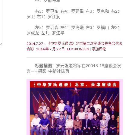
中：罗箭将军
右5：罗卫东 右4：罗延禹 右3：罗克和 右2：
罗卫 右1：罗江润
左5：罗训森 左4：罗海曦 左3：罗福山 左2：
罗成龙 左1：罗江华
2014.7.27，《中华罗氏通谱》北京第二次座谈会筹备会代表
合影
2014 年 7 月 29 日
LUOXUNSEN
添加评论
标题插图：
罗元发老将军在2004.9.19座谈会发
言——摄影 中新社陈勇