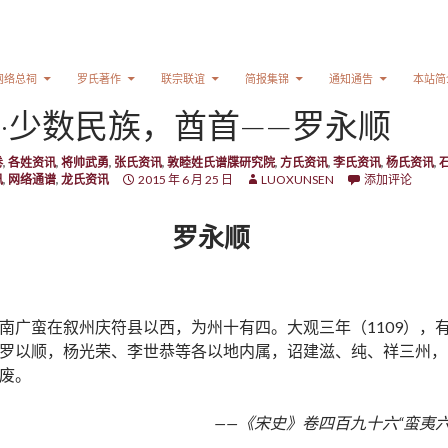
网络总祠
罗氏著作
联宗联谊
简报集锦
通知通告
本站简
·少数民族，酋首——罗永顺
卷
,
各姓资讯
,
将帅武勇
,
张氏资讯
,
敦睦姓氏谱牒研究院
,
方氏资讯
,
李氏资讯
,
杨氏资讯
,
讯
,
网络通谱
,
龙氏资讯
2015 年 6 月 25 日
LUOXUNSEN
添加评论
罗永顺
南广蛮在叙州庆符县以西，为州十有四。大观三年（1109），
罗以顺，杨光荣、李世恭等各以地内属，诏建滋、纯、祥三州，
废。
——《宋史》卷四百九十六“蛮夷六