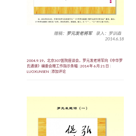
赠稿：
罗元发老将军
录入：罗训森
2014.6.18
2004.9.19，北京307医院座谈会，罗元发老将军向《中华罗
氏通谱》编委会赠工作指示条幅
2014 年 6 月 21 日
LUOXUNSEN
添加评论