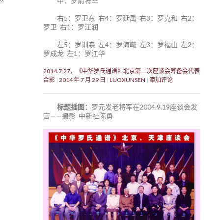
中：罗箭将军
右5：罗卫东 右4：罗延禹 右3：罗克和 右2：
罗卫 右1：罗江润
左5：罗训森 左4：罗海曦 左3：罗福山 左2：
罗成龙 左1：罗江华
2014.7.27，《中华罗氏通谱》北京第二次座谈会筹备会代表
合影
2014 年 7 月 29 日
LUOXUNSEN
添加评论
标题插图：
罗元发老将军在2004.9.19座谈会发
言——摄影 中新社陈勇