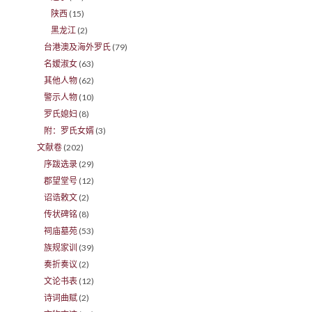
陕西
(15)
黑龙江
(2)
台港澳及海外罗氏
(79)
名嫒淑女
(63)
其他人物
(62)
警示人物
(10)
罗氏媳妇
(8)
附：罗氏女婿
(3)
文献卷
(202)
序跋选录
(29)
郡望堂号
(12)
诏诰敕文
(2)
传状碑铭
(8)
祠庙墓苑
(53)
族规家训
(39)
奏折奏议
(2)
文论书表
(12)
诗词曲赋
(2)