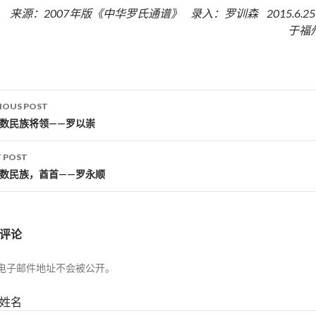
来源：2007年版《中华罗氏通谱》 录入：罗训森 2015.6.2
于福
IOUS POST
st navigation
少数民族将领——罗以崇
 POST
少数民族，酋首——罗永顺
评论
电子邮件地址不会被公开。
姓名