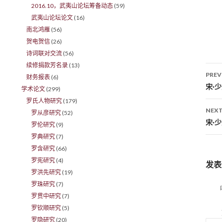
2016.10，武夷山论坛筹备动态
(59)
武夷山论坛论文
(16)
南北鸿雁
(56)
贺电贺信
(26)
诗词联对交流
(56)
续修捐款芳名录
(13)
PREV
财务报表
(6)
Po
宋·
学术论文
(299)
罗氏人物研究
(179)
NEXT
罗从彦研究
(52)
宋·
罗伦研究
(9)
罗典研究
(7)
罗含研究
(66)
罗宪研究
(4)
发表
罗洪先研究
(19)
罗珠研究
(7)
罗贯中研究
(7)
罗钦顺研究
(5)
罗隐研究
(20)