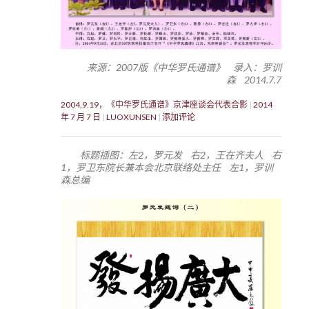
来源：2007版《中华罗氏通谱》 录入：罗训
森 2014.7.7
2004.9.19，《中华罗氏通谱》京津座谈会代表合影
2014
年 7 月 7 日
LUOXUNSEN
添加评论
标题插图：左2，罗元发 右2，王在齐夫人 右
1，罗卫东院长兼本会北京联络处主任 左1，罗训
森总编