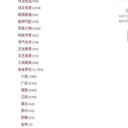
仕进佳话
(58)
诗文名家
(234)
懿德高逸
(62)
<acr
date
能师巧匠
(30)
军政人物
(306)
科技专家
(22)
浩气长存
(76)
文化教育
(91)
文艺体育
(51)
工商精英
(40)
各省罗氏
(1,789)
川渝
(188)
广东
(230)
湖南
(384)
江西
(299)
湖北
(66)
贵州
(41)
安徽
(32)
吉林
(1)