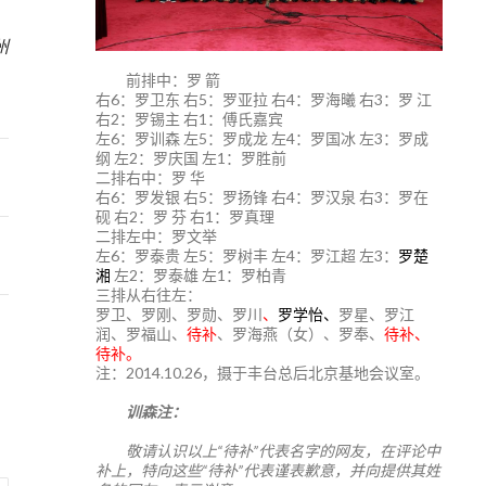
5
州
前排中：罗 箭
右6：罗卫东 右5：罗亚拉 右4：罗海曦 右3：罗 江
右2：罗锡主 右1：傅氏嘉宾
左6：罗训森 左5：罗成龙 左4：罗国冰 左3：罗成
纲 左2：罗庆国 左1：罗胜前
二排右中：罗 华
右6：罗发银 右5：罗扬锋 右4：罗汉泉 右3：罗在
砚 右2：罗 芬 右1：罗真理
二排左中：罗文举
左6：罗泰贵 左5：罗树丰 左4：罗江超 左3：
罗楚
湘
左2：罗泰雄 左1：罗柏青
三排从右往左：
罗卫、罗刚、罗勋、罗川
、
罗学怡、
罗星、罗江
润、罗福山、
待补
、罗海燕（女）、罗奉、
待补、
待补。
注：2014.10.26，摄于丰台总后北京基地会议室。
训森注：
敬请认识以上“待补”代表名字的网友，在评论中
补上，特向这些“待补”代表谨表歉意，并向提供其姓