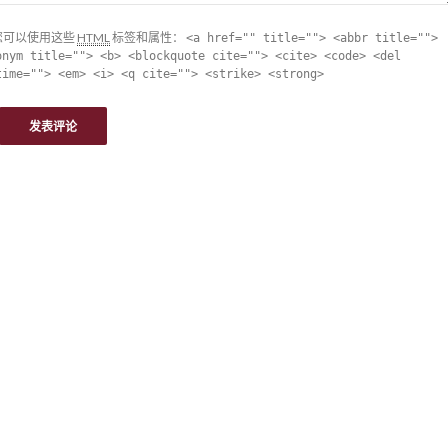
您可以使用这些
HTML
标签和属性：
<a href="" title=""> <abbr title="">
onym title=""> <b> <blockquote cite=""> <cite> <code> <del
time=""> <em> <i> <q cite=""> <strike> <strong>