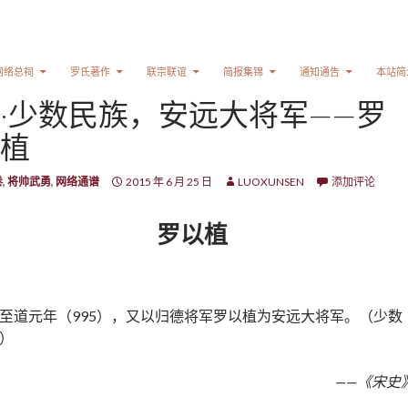
网络总祠
罗氏著作
联宗联谊
简报集锦
通知通告
本站简
·少数民族，安远大将军——罗
植
卷
,
将帅武勇
,
网络通谱
2015 年 6 月 25 日
LUOXUNSEN
添加评论
罗以植
至道元年（995），又以归德将军罗以植为安远大将军。（少数
）
——《宋史