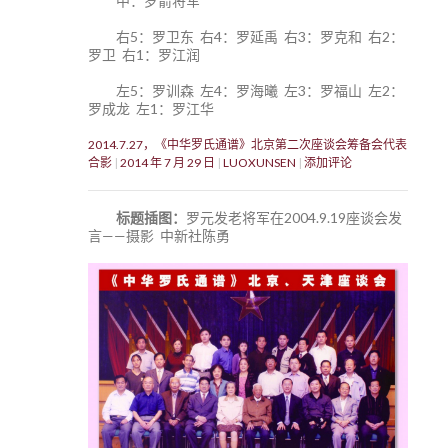
中：罗箭将军
右5：罗卫东 右4：罗延禹 右3：罗克和 右2：
罗卫 右1：罗江润
左5：罗训森 左4：罗海曦 左3：罗福山 左2：
罗成龙 左1：罗江华
，
2014.7.27，《中华罗氏通谱》北京第二次座谈会筹备会代表
合影
2014 年 7 月 29 日
LUOXUNSEN
添加评论
标题插图：
罗元发老将军在2004.9.19座谈会发
言——摄影 中新社陈勇