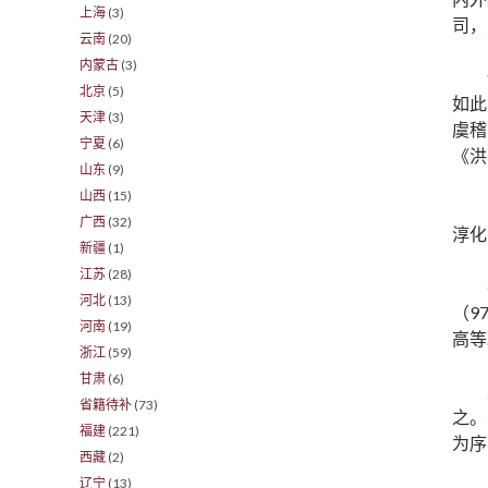
上海
(3)
司，
云南
(20)
内蒙古
(3)
北京
(5)
如此
天津
(3)
虞稽
宁夏
(6)
《洪
山东
(9)
山西
(15)
广西
(32)
淳化
新疆
(1)
江苏
(28)
河北
(13)
（9
河南
(19)
高等
浙江
(59)
甘肃
(6)
省籍待补
(73)
之。
福建
(221)
为序
西藏
(2)
辽宁
(13)