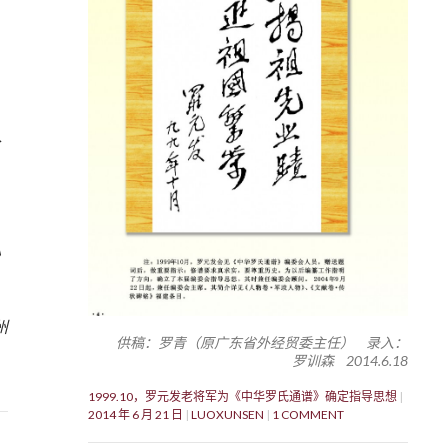
八
》
6
州
供稿：罗青（原广东省外经贸委主任） 录入：
罗训森 2014.6.18
1999.10，罗元发老将军为《中华罗氏通谱》确定指导思想
2014 年 6 月 21 日
LUOXUNSEN
1 COMMENT