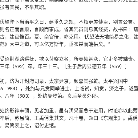
虽有其民，不举其职。
伏望陛下当治平之日，建垂久之规，不烦更差使臣，别置公署。
则名正而言顺，言顺而事成，省其冗员则息其经费，故书曰：‘
古，建官惟百。夏、商官倍，亦克用。’伏望法天地简易之化，
范》大中之道，可以亿万斯年，垂衣裳而端拱矣。”
受诏荆湖路巡抚，欲以苛察立名，所奏劾甚众，官吏多被黜责。
三年（992）卒，年三十三。［生于后周显德五年（959）］
初，济为开封府司录，太宗尹京，颇嘉其强乾。太平兴国中
76—984），处约与兄贲同举进士，上临试，知贲，济之子，遂
。八年（983），处约复登第。贲后至员外郎。
处约形神丰硕，见者加重，虽有词采而急于进用，时论亦以此薄
卒后，苏易简、王禹偁集其文，凡十卷，题曰《东观集》。禹偁
，易简表上之，诏付史馆。