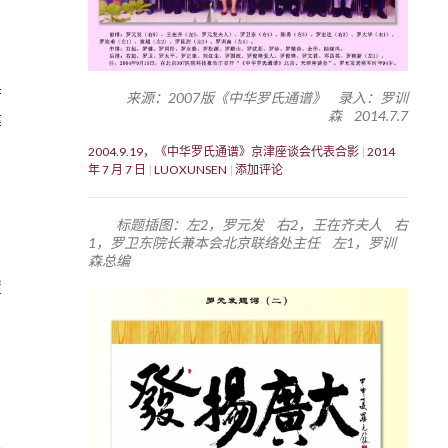
唐
来源：2007版《中华罗氏通谱》 录入：罗训
森 2014.7.7
建
2004.9.19，《中华罗氏通谱》京津座谈会代表合影
2014
年 7 月 7 日
LUOXUNSEN
添加评论
标题插图：左2，罗元发 右2，王在齐夫人 右
1，罗卫东院长兼本会北京联络处主任 左1，罗训
森总编
置