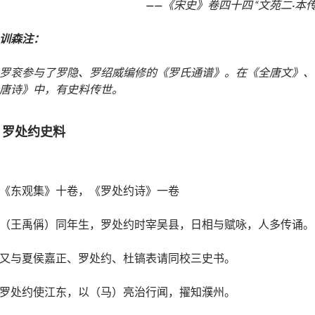
——
《宋史》卷四十四 “文苑二·本传
训森注：
罗衮参与了罗隐、罗绍威编修的《罗氏通谱》。在《全唐文》、
唐诗》中，有史料传世。
：罗处约史料
《东观集》十卷，《罗处约诗》一卷
（王禹偁）同年生，罗处约时宰吴县，日相与赋咏，人多传诵。
又与夏侯嘉正、罗处约、杜镐表请同校三史书。
罗处约使江东，以（马）亮治行闻，擢知濮州。