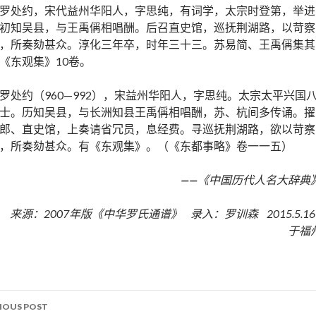
罗处约，宋代益州华阳人，字思纯，有词学，太宗时登第，举进
初知吴县，与王禹偁相唱酬。后召直史馆，巡抚荆湖路，以苛察
，所奏劾甚众。淳化三年卒，时年三十三。苏易简、王禹偁集其
《东观集》10卷。
罗处约（960—992），宋益州华阳人，字思纯。太宗太平兴国
士。历知吴县，与长洲知县王禹偁相唱酬，苏、杭间多传诵。擢
郎、直史馆，上奏请省冗员，息经费。寻巡抚荆湖路，欲以苛察
，所奏劾甚众。有《东观集》。（《东都事略》卷一一五）
——
《中国历代人名大辞典
来源：2007年版《中华罗氏通谱》 录入：罗训森 2015.5.1
于福
IOUS POST