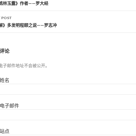
st navigation
鹤林玉露》作者——罗大经
 POST
解》多发明程颐之说——罗志冲
评论
电子邮件地址不会被公开。
姓名
电子邮件
站点