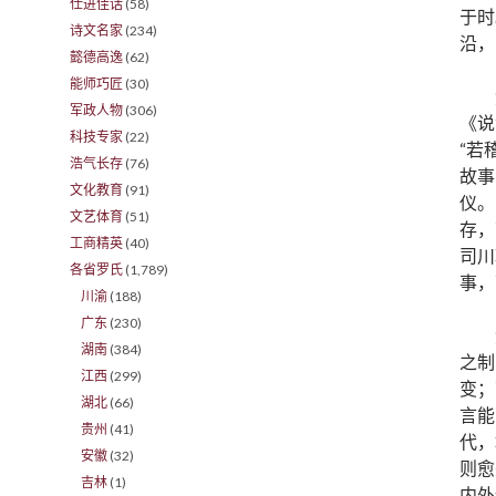
仕进佳话
(58)
于时
诗文名家
(234)
沿，
懿德高逸
(62)
能师巧匠
(30)
军政人物
(306)
《说
科技专家
(22)
“若
浩气长存
(76)
故事
文化教育
(91)
仪。
文艺体育
(51)
存，
工商精英
(40)
司川
各省罗氏
(1,789)
事，
川渝
(188)
广东
(230)
湖南
(384)
之制
江西
(299)
变；
湖北
(66)
言能
贵州
(41)
代，
安徽
(32)
则愈
吉林
(1)
内外