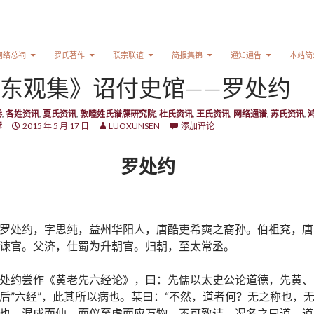
网络总祠
罗氏著作
联宗联谊
简报集锦
通知通告
本站简
东观集》诏付史馆——罗处约
卷
,
各姓资讯
,
夏氏资讯
,
敦睦姓氏谱牒研究院
,
杜氏资讯
,
王氏资讯
,
网络通谱
,
苏氏资讯
,
彦
2015 年 5 月 17 日
LUOXUNSEN
添加评论
罗处约
罗处约，字思纯，益州华阳人，唐酷吏希奭之裔孙。伯祖兖，唐
谏官。父济，仕蜀为升朝官。归朝，至太常丞。
处约尝作《黄老先六经论》，曰：先儒以太史公论道德，先黄、
后”六经”，此其所以病也。某曰：“不然，道者何？无之称也，
也。混成而仙，而仪至虚而应万物，不可致诘。况名之曰道，道