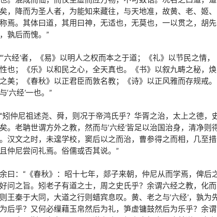
矣，降而为圣人者，为能知来藏往，与天地准，故黄、老、姬、
称焉。其体曰道，其用曰神，无适也，无莫也，一以贯之，胡先
，孰后而愧。”
“‘六经’者，《易》以明人之权而本之于道；《礼》以节民之情，
性也；《乐》以和民之心，全天真也。《书》以叙九畴之秘，焕
之美；《春秋》以正君臣而敦名教；《诗》以正风雅而存规戒。
与‘六经’一也。”
“矧仲尼祖述尧、舜，则况于帝鸿氏乎？华胥之治，太上之德，
矣。老聃世谓方外之教，然而与‘六经’皆足以治国治身，清净则
。汉文之时，未遑学校，窦后以之而治，曹参得之而相，几至措
且仲尼尝问礼焉。俗儒或否其说。”
余曰：“《春秋》：昭十七年，郯子来朝，仲尼从而学焉，俾后
好问之旨。矧老子有道之士，周之史氏乎？余谓六经之教，化而
则王秦于大同，大道之行则蜡宾息叹。黄、老之与‘六经’，孰为
为后乎？又何必缫藉玉帛然后为礼，笋虚镛鼓然后为乐乎？余谓