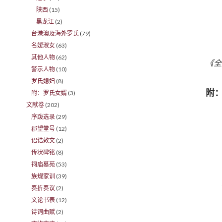
陕西
(15)
黑龙江
(2)
台港澳及海外罗氏
(79)
名嫒淑女
(63)
其他人物
(62)
《全
警示人物
(10)
罗氏媳妇
(8)
附
附：罗氏女婿
(3)
文献卷
(202)
序跋选录
(29)
郡望堂号
(12)
诏诰敕文
(2)
传状碑铭
(8)
祠庙墓苑
(53)
族规家训
(39)
奏折奏议
(2)
文论书表
(12)
诗词曲赋
(2)