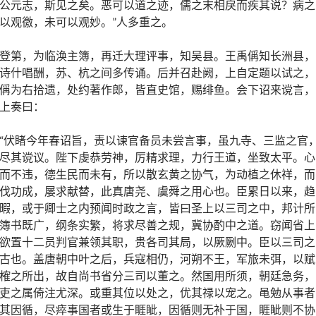
公元志，斯见之矣。恶可以道之迹，儒之末相戾而疾其说？病之
以观徼，未可以观妙。”人多重之。
登第，为临涣主簿，再迁大理评事，知吴县。王禹偁知长洲县，
诗什唱酬，苏、杭之间多传诵。后并召赴阙，上自定题以试之，
偁为右拾遗，处约著作郎，皆直史馆，赐绯鱼。会下诏来谠言，
上奏曰：
“伏睹今年春诏旨，责以谏官备员未尝言事，虽九寺、三监之官
尽其谠议。陛下虔恭劳神，厉精求理，力行王道，坐致太平。心
而不违，德生民而未有，所以散玄黄之协气，为动植之休祥，而
伐功成，屡求献替，此真唐尧、虞舜之用心也。臣累日以来，趋
暇，或于卿士之内预闻时政之言，皆曰圣上以三司之中，邦计所
簿书既广，纲条实繁，将求尽善之规，冀协酌中之道。窃闻省上
欲置十二员判官兼领其职，贵各司其局，以厥劂中。臣以三司之
古也。盖唐朝中叶之后，兵寇相仍，河朔不王，军旅未弭，以赋
榷之所出，故自尚书省分三司以董之。然国用所须，朝廷急务，
吏之属倚注尤深。或重其位以处之，优其禄以宠之。黾勉从事者
其因循，尽瘁事国者或生于睚眦，因循则无补于国，睚眦则不协