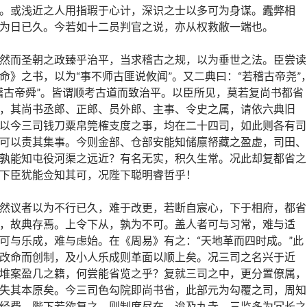
。或浅近之人用指瑕于心计，深识之士以多可为身谋。蠹弊相
为日已久。今若如十二员判官之说，亦从权救敝一端也。
然而圣朝之政臻乎治平，当求稽古之规，以为垂世之法。臣尝读
命》之书，以为“事不师古匪说攸闻”。又二典曰：“若稽古帝尧”
稽古帝舜”。皆谓顺考古道而致治平。以臣所见，莫若复尚书都省
，其尚书丞郎、正郎、员外郎、主事、令史之属，请依六典旧
以今三司钱刀粟帛筦榷支度之事，均在二十四司，如此则各有司
可以责其集事。今则金部、仓部安能知储廪帑藏之盈虚，司田、
孰能知屯役河渠之远近？有名无实，积久生常。况此却复都省之
下臣犹能佥知其可，况陛下聪明睿哲乎！
然议者以为不行已久，难于改更，若断自宸心，下于相府，都省
，故典存焉。上令下从，孰为不可。盖人者可与习常，难与适
可与乐成，难与虑始。在《周易》有之：“天地革而四时成。”此
改命而创制，及小人乐成则革面以顺上矣。况三司之名兴于近
堆案盈几之籍，何尝能省览之乎？复就三司之中，更分置僚属，
失其本原矣。今三司色勾院即尚书省，此部元为勾覆之司，周知
经费，陛下若欲复之，则制度尽在。迨及九寺、三监多为冗长之