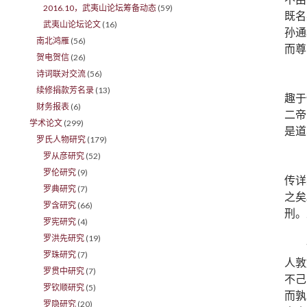
2016.10，武夷山论坛筹备动态
(59)
既名
武夷山论坛论文
(16)
孙通
南北鸿雁
(56)
而尊
贺电贺信
(26)
诗词联对交流
(56)
续修捐款芳名录
(13)
趣于
财务报表
(6)
二帝
学术论文
(299)
是道
罗氏人物研究
(179)
罗从彦研究
(52)
罗伦研究
(9)
传详
罗典研究
(7)
之矣
罗含研究
(66)
刑。
罗宪研究
(4)
罗洪先研究
(19)
罗珠研究
(7)
人敦
罗贯中研究
(7)
不己
罗钦顺研究
(5)
而孰
罗隐研究
(20)