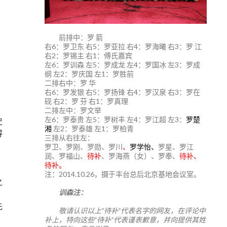
前排中：罗 箭
右6：罗卫东 右5：罗亚拉 右4：罗海曦 右3：罗 江
右2：罗锡主 右1：傅氏嘉宾
左6：罗训森 左5：罗成龙 左4：罗国冰 左3：罗成
纲 左2：罗庆国 左1：罗胜前
二排右中：罗 华
右6：罗发银 右5：罗扬锋 右4：罗汉泉 右3：罗在
砚 右2：罗 芬 右1：罗真理
二排左中：罗文举
左6：罗泰贵 左5：罗树丰 左4：罗江超 左3：
罗楚
史
湘
左2：罗泰雄 左1：罗柏青
得
三排从右往左：
罗卫、罗刚、罗勋、罗川
、
罗学怡、
罗星、罗江
润、罗福山、
待补
、罗海燕（女）、罗奉、
待补、
待补。
注：2014.10.26，摄于丰台总后北京基地会议室。
之
训森注：
先
敬请认识以上“待补”代表名字的网友，在评论中
补上，特向这些“待补”代表谨表歉意，并向提供其姓