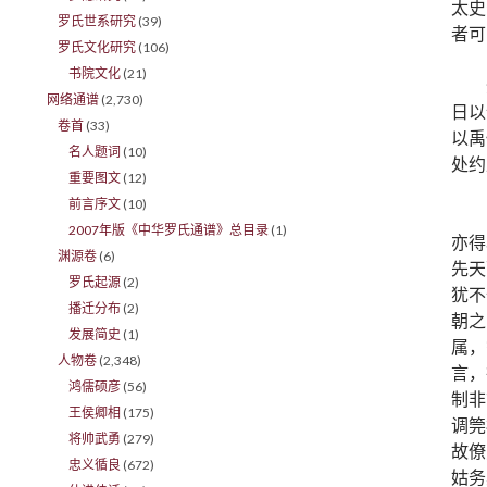
太史
罗氏世系研究
(39)
者可
罗氏文化研究
(106)
书院文化
(21)
网络通谱
(2,730)
日以
卷首
(33)
以禹
名人题词
(10)
处约
重要图文
(12)
前言序文
(10)
2007年版《中华罗氏通谱》总目录
(1)
亦得
渊源卷
(6)
先天
罗氏起源
(2)
犹不
播迁分布
(2)
朝之
发展简史
(1)
属，
人物卷
(2,348)
言，
鸿儒硕彦
(56)
制非
王侯卿相
(175)
调筦
将帅武勇
(279)
故僚
忠义循良
(672)
姑务