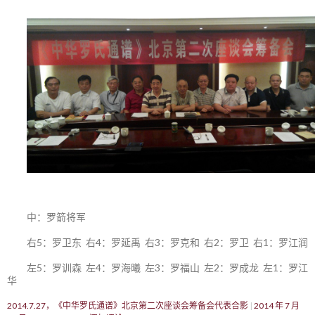
中：罗箭将军
右5：罗卫东 右4：罗延禹 右3：罗克和 右2：罗卫 右1：罗江润
左5：罗训森 左4：罗海曦 左3：罗福山 左2：罗成龙 左1：罗江
华
2014.7.27，《中华罗氏通谱》北京第二次座谈会筹备会代表合影
2014 年 7 月