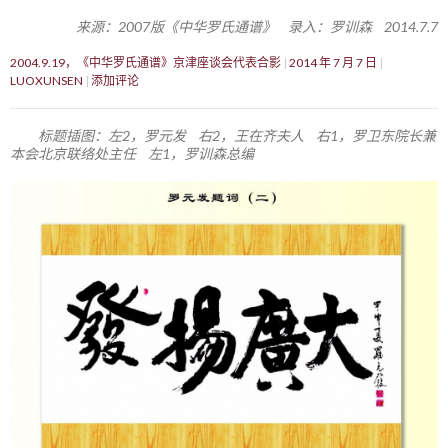
来源：2007版《中华罗氏通谱》 录入：罗训森 2014.7.7
2004.9.19，《中华罗氏通谱》京津座谈会代表合影
2014 年 7 月 7 日
LUOXUNSEN
添加评论
标题插图：左2，罗元发 右2，王在齐夫人 右1，罗卫东院长兼
本会北京联络处主任 左1，罗训森总编