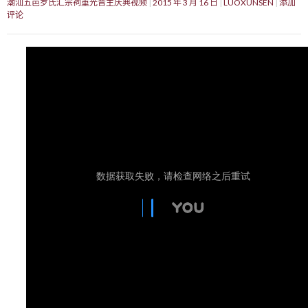
潮汕五邑罗氏汇宗祠重光晋主庆典视频
2015 年 3 月 16 日
LUOXUNSEN
添加
评论