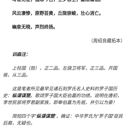
风云凄惨，原野芸黄，丘陇崇峻，壮心消亡。
幽泉无晓，声烈终扬。
（周绍良藏拓本）
训森注：
上柱国（勋），正二品。左骁卫将军，正三品。开国
侯，从三品。
这是笔者所见最早见诸石刻罗氏名人史料的罗子国历
史：
纵谍谋楚
。歌颂罗子国大臣伯嘉的功绩。说明在唐初，
李世民部将罗君副家族，即牶伯嘉为先祖，并引以为豪！
简短四个字“
纵谍谋楚
”，确证：中华罗氏为“罗子国”臣民
后裔，无疑也。