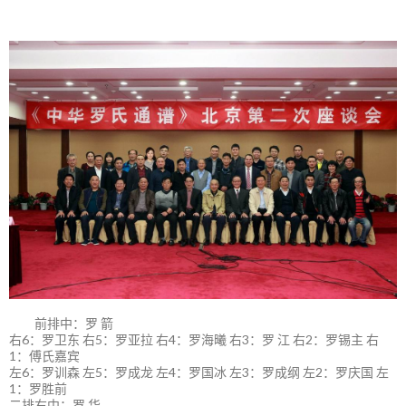
前排中：罗 箭
右6：罗卫东 右5：罗亚拉 右4：罗海曦 右3：罗 江 右2：罗锡主 右
1：傅氏嘉宾
左6：罗训森 左5：罗成龙 左4：罗国冰 左3：罗成纲 左2：罗庆国 左
1：罗胜前
二排右中：罗 华