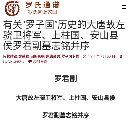
SKIP TO CONTENT
有关“罗子国”历史的大唐故左
骁卫将军、上柱国、安山县
侯罗君副墓志铭并序
传状碑铭
,
文献卷
,
网络总祠
,
网络通谱
,
罗子国专栏
2015 年 2 月 22 日
LUOXUNSEN
添加评论
罗君副
大唐故左骁卫将军、上柱国、安山县侯
罗君副墓志铭并序