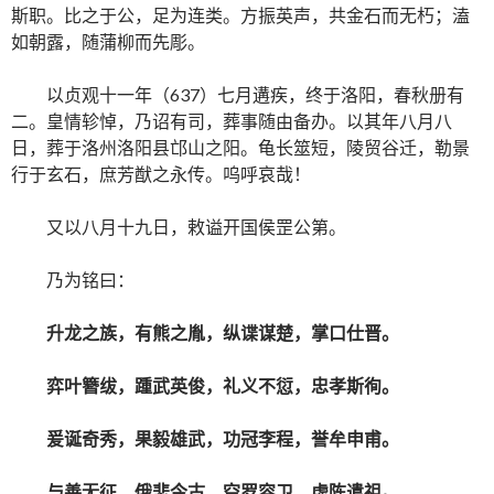
斯职。比之于公，足为连类。方振英声，共金石而无朽；溘
如朝露，随蒲柳而先彫。
以贞观十一年（637）七月遘疾，终于洛阳，春秋册有
二。皇情轸悼，乃诏有司，葬事随由备办。以其年八月八
日，葬于洛州洛阳县邙山之阳。龟长筮短，陵贸谷迁，勒景
行于玄石，庶芳猷之永传。呜呼哀哉！
又以八月十九日，敕谥开国侯罡公第。
乃为铭曰：
升龙之族，有熊之胤，纵谍谋楚，掌口仕晋。
弈叶簪绂，踵武英俊，礼义不愆，忠孝斯徇。
爰诞奇秀，果毅雄武，功冠李程，誉牟申甫。
与善无征，俄悲今古，空罗容卫，虚陈遣祖。