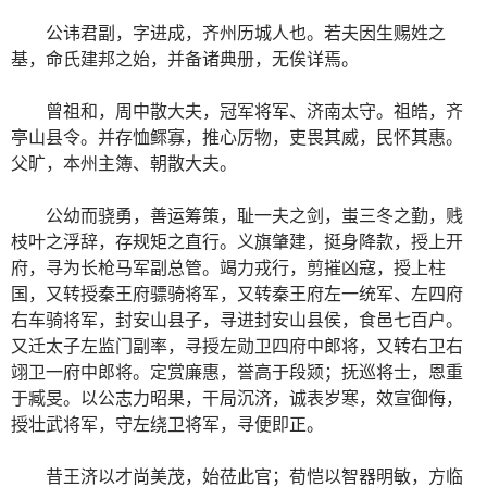
公讳君副，字进成，齐州历城人也。若夫因生赐姓之
基，命氏建邦之始，并备诸典册，无俟详焉。
曾祖和，周中散大夫，冠军将军、济南太守。祖皓，齐
亭山县令。并存恤鳏寡，推心厉物，吏畏其威，民怀其惠。
父旷，本州主簿、朝散大夫。
公幼而骁勇，善运筹策，耻一夫之剑，蚩三冬之勤，贱
枝叶之浮辞，存规矩之直行。义旗肇建，挺身降款，授上开
府，寻为长枪马军副总管。竭力戎行，剪摧凶寇，授上柱
国，又转授秦王府骠骑将军，又转秦王府左一统军、左四府
右车骑将军，封安山县子，寻进封安山县侯，食邑七百户。
又迁太子左监门副率，寻授左勋卫四府中郎将，又转右卫右
翊卫一府中郎将。定赏廉惠，誉高于段颎；抚巡将士，恩重
于臧旻。以公志力昭果，干局沉济，诚表岁寒，效宣御侮，
授壮武将军，守左绕卫将军，寻便即正。
昔王济以才尚美茂，始莅此官；荀恺以智器明敏，方临