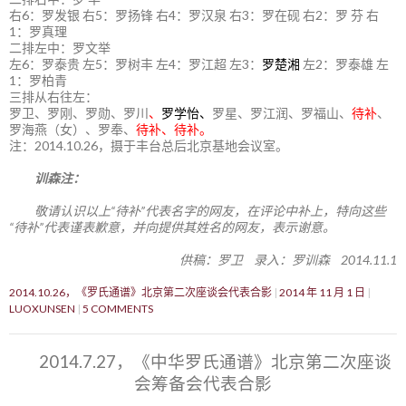
右6：罗发银 右5：罗扬锋 右4：罗汉泉 右3：罗在砚 右2：罗 芬 右
1：罗真理
二排左中：罗文举
左6：罗泰贵 左5：罗树丰 左4：罗江超 左3：
罗楚湘
左2：罗泰雄 左
1：罗柏青
三排从右往左：
罗卫、罗刚、罗勋、罗川
、
罗学怡、
罗星、罗江润、罗福山、
待补
、
罗海燕（女）、罗奉、
待补、待补。
注：2014.10.26，摄于丰台总后北京基地会议室。
训森注：
敬请认识以上“待补”代表名字的网友，在评论中补上，特向这些
“待补”代表谨表歉意，并向提供其姓名的网友，表示谢意。
供稿：罗卫 录入：罗训森 2014.11.1
2014.10.26，《罗氏通谱》北京第二次座谈会代表合影
2014 年 11 月 1 日
LUOXUNSEN
5 COMMENTS
2014.7.27，《中华罗氏通谱》北京第二次座谈
会筹备会代表合影