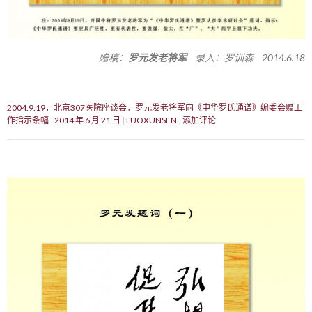
赠稿：
罗元发老将军
录入：罗训森 2014.6.18
2004.9.19，北京307医院座谈会，罗元发老将军向《中华罗氏通谱》编委会赠工
作指示条幅
2014 年 6 月 21 日
LUOXUNSEN
添加评论