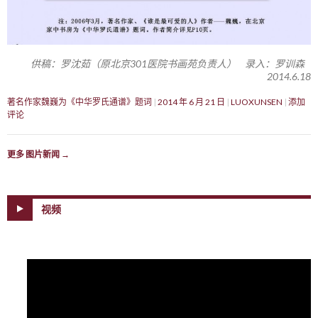
供稿：罗沈茹（原北京301医院书画苑负责人） 录入：罗训森
2014.6.18
著名作家魏巍为《中华罗氏通谱》题词
2014 年 6 月 21 日
LUOXUNSEN
添加
评论
更多 图片新闻
→
视频