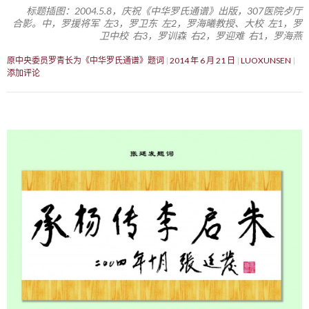
标题插图：2004.5.8，庆祝《中华罗氏通谱》出版，307医院歺厅
合影。中，罗援将军 左3，罗卫东 左2，罗海曦教授、大校 左1，罗
卫中校 右3，罗训森 右2，罗迎难 右1，罗海燕
原中央委员罗青长为《中华罗氏通谱》题词
2014 年 6 月 21 日
LUOXUNSEN
添加评论