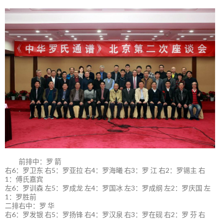
前排中：罗 箭
右6：罗卫东 右5：罗亚拉 右4：罗海曦 右3：罗 江 右2：罗锡主 右
1：傅氏嘉宾
左6：罗训森 左5：罗成龙 左4：罗国冰 左3：罗成纲 左2：罗庆国 左
1：罗胜前
二排右中：罗 华
右6：罗发银 右5：罗扬锋 右4：罗汉泉 右3：罗在砚 右2：罗 芬 右