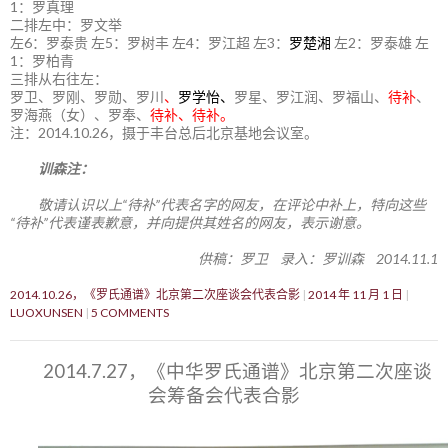
1：罗真理
二排左中：罗文举
左6：罗泰贵 左5：罗树丰 左4：罗江超 左3：
罗楚湘
左2：罗泰雄 左
1：罗柏青
三排从右往左：
罗卫、罗刚、罗勋、罗川
、
罗学怡、
罗星、罗江润、罗福山、
待补
、
罗海燕（女）、罗奉、
待补、待补。
注：2014.10.26，摄于丰台总后北京基地会议室。
训森注：
敬请认识以上“待补”代表名字的网友，在评论中补上，特向这些
“待补”代表谨表歉意，并向提供其姓名的网友，表示谢意。
供稿：罗卫 录入：罗训森 2014.11.1
2014.10.26，《罗氏通谱》北京第二次座谈会代表合影
2014 年 11 月 1 日
LUOXUNSEN
5 COMMENTS
2014.7.27，《中华罗氏通谱》北京第二次座谈
会筹备会代表合影