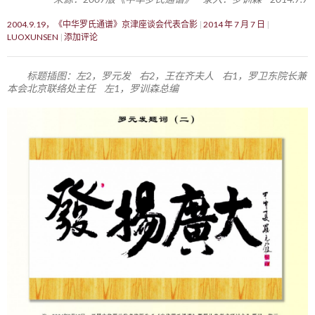
2004.9.19，《中华罗氏通谱》京津座谈会代表合影
2014 年 7 月 7 日
LUOXUNSEN
添加评论
标题插图：左2，罗元发 右2，王在齐夫人 右1，罗卫东院长兼
本会北京联络处主任 左1，罗训森总编