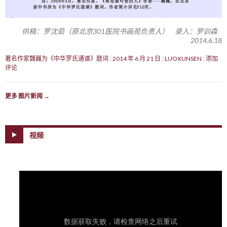
供稿：罗沈茹（原北京301医院书画苑负责人） 录入：罗训森
2014.6.18
著名作家魏巍为《中华罗氏通谱》题词
2014 年 6 月 21 日
LUOXUNSEN
添加
评论
更多 图片新闻
→
视频