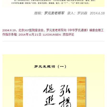
赠稿：
罗元发老将军
录入：罗训森 2014.6.18
2004.9.19，北京307医院座谈会，罗元发老将军向《中华罗氏通谱》编委会赠工
作指示条幅
2014 年 6 月 21 日
LUOXUNSEN
添加评论