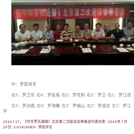
中：罗箭将军
右5：罗卫东 右4：罗延禹 右3：罗克和 右2：罗卫 右1：罗江润
左5：罗训森 左4：罗海曦 左3：罗福山 左2：罗成龙 左1：罗江
华
2014.7.27，《中华罗氏通谱》北京第二次座谈会筹备会代表合影
2014 年 7 月
29 日
LUOXUNSEN
添加评论