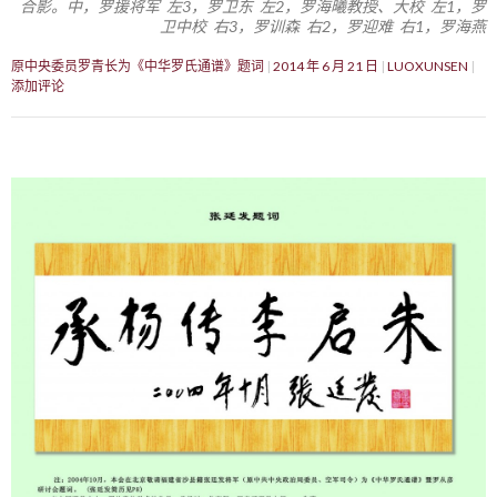
合影。中，罗援将军 左3，罗卫东 左2，罗海曦教授、大校 左1，罗
卫中校 右3，罗训森 右2，罗迎难 右1，罗海燕
原中央委员罗青长为《中华罗氏通谱》题词
2014 年 6 月 21 日
LUOXUNSEN
添加评论