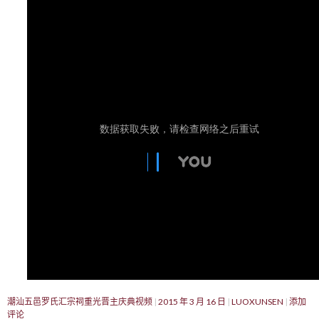
潮汕五邑罗氏汇宗祠重光晋主庆典视频
2015 年 3 月 16 日
LUOXUNSEN
添加
评论