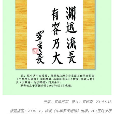
供稿：罗援将军 录入：罗训森 2014.6.18
标题插图：2004.5.8，庆祝《中华罗氏通谱》出版，307医院歺厅