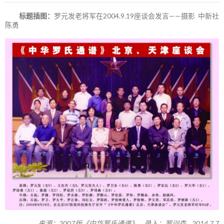
标题插图：
罗元发老将军在2004.9.19座谈会发言——摄影 中新社
陈勇
来源：2007版《中华罗氏通谱》 录入：罗训森 2014.7.7